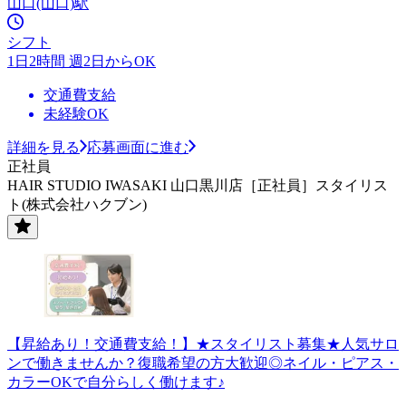
山口(山口)駅
シフト
1日2時間 週2日からOK
交通費支給
未経験OK
詳細を見る
応募画面に進む
正社員
HAIR STUDIO IWASAKI 山口黒川店［正社員］スタイリス
ト(株式会社ハクブン)
【昇給あり！交通費支給！】★スタイリスト募集★人気サロ
ンで働きませんか？復職希望の方大歓迎◎ネイル・ピアス・
カラーOKで自分らしく働けます♪