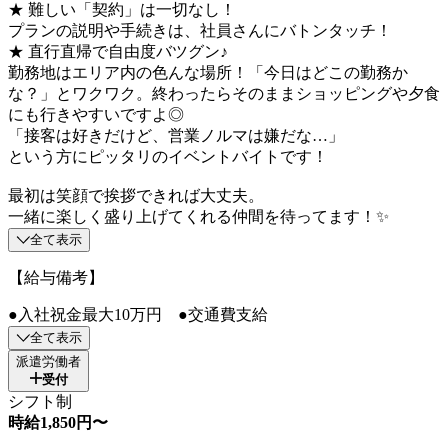
★ 難しい「契約」は一切なし！
プランの説明や手続きは、社員さんにバトンタッチ！
★ 直行直帰で自由度バツグン♪
勤務地はエリア内の色んな場所！「今日はどこの勤務か
な？」とワクワク。終わったらそのままショッピングや夕食
にも行きやすいですよ◎
「接客は好きだけど、営業ノルマは嫌だな…」
という方にピッタリのイベントバイトです！
最初は笑顔で挨拶できれば大丈夫。
一緒に楽しく盛り上げてくれる仲間を待ってます！✨
全て表示
【給与備考】
●入社祝金最大10万円 ●交通費支給
全て表示
派遣労働者
受付
シフト制
時給1,850円〜