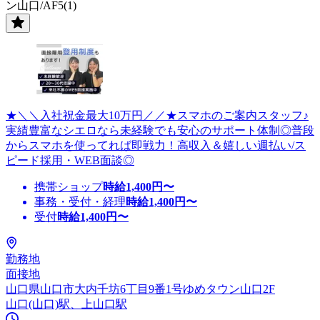
ン山口/AF5(1)
★＼＼入社祝金最大10万円／／★スマホのご案内スタッフ♪
実績豊富なシエロなら未経験でも安心のサポート体制◎普段
からスマホを使ってれば即戦力！高収入＆嬉しい週払い/ス
ピード採用・WEB面談◎
携帯ショップ
時給
1,400
円〜
事務・受付・経理
時給
1,400
円〜
受付
時給
1,400
円〜
勤務地
面接地
山口県山口市大内千坊6丁目9番1号ゆめタウン山口2F
山口(山口)駅、上山口駅