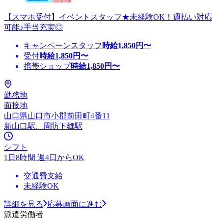
【スマホ受付】イベントスタッフ★未経験OK！週払い対応
可能♪手当充実◎
キャンペーンスタッフ
時給
1,850
円〜
受付
時給
1,850
円〜
携帯ショップ
時給
1,850
円〜
勤務地
面接地
山口県山口市小郡前田町4番11
新山口駅、周防下郷駅
シフト
1日8時間 週4日からOK
交通費支給
未経験OK
詳細を見る
応募画面に進む
派遣労働者