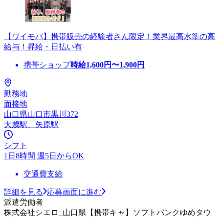
【ワイモバ】携帯販売の経験者さん限定！業界最高水準の高
給与！昇給・日払い有
携帯ショップ
時給
1,600
円〜
1,900
円
勤務地
面接地
山口県山口市黒川372
大歳駅、矢原駅
シフト
1日8時間 週5日からOK
交通費支給
詳細を見る
応募画面に進む
派遣労働者
株式会社シエロ_山口県【携帯キャ】ソフトバンクゆめタウ