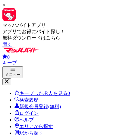
×
マッハバイトアプリ
アプリでお得にバイト探し！
無料ダウンロードはこちら
開く
0
キープ
メニュー
キープした求人を見る
0
検索履歴
新規会員登録(無料)
ログイン
ヘルプ
エリアから探す
駅から探す