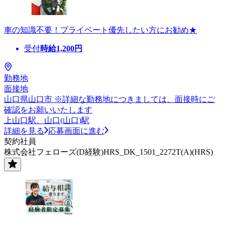
車の知識不要！プライベート優先したい方にお勧め★
受付
時給
1,200
円
勤務地
面接地
山口県山口市 ※詳細な勤務地につきましては、面接時にご
確認をお願いいたします
上山口駅、山口(山口)駅
詳細を見る
応募画面に進む
契約社員
株式会社フェローズ(D経験)HRS_DK_1501_2272T(A)(HRS)