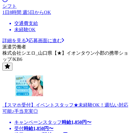
シフト
1日8時間 週5日からOK
交通費支給
未経験OK
詳細を見る
応募画面に進む
派遣労働者
株式会社シエロ_山口県【★】イオンタウン小郡の携帯ショ
ップ/KB6
【スマホ受付】イベントスタッフ★未経験OK！週払い対応
可能♪手当充実◎
キャンペーンスタッフ
時給
1,850
円〜
受付
時給
1,850
円〜