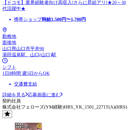
【ドコモ】業界経験者向け高収入!さらに昇給アリ!★20～30
代活躍中★
携帯ショップ
時給
1,500
円〜
1,700
円
勤務地
面接地
山口県山口市平井90
湯田温泉駅、山口(山口)駅
シフト
1日8時間 週5日からOK
交通費支給
詳細を見る
応募画面に進む
契約社員
株式会社フェローズ(YM経験)HRS_YK_1501_2271T(A)(HRS)