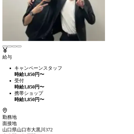
給与
キャンペーンスタッフ
時給
1,850
円〜
受付
時給
1,850
円〜
携帯ショップ
時給
1,850
円〜
勤務地
面接地
山口県山口市大黒川372