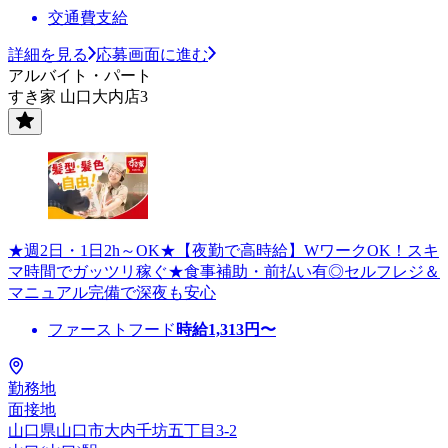
交通費支給
詳細を見る
応募画面に進む
アルバイト・パート
すき家 山口大内店3
★週2日・1日2h～OK★【夜勤で高時給】WワークOK！スキ
マ時間でガッツリ稼ぐ★食事補助・前払い有◎セルフレジ＆
マニュアル完備で深夜も安心
ファーストフード
時給
1,313
円〜
勤務地
面接地
山口県山口市大内千坊五丁目3-2