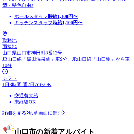
型・髪色自由♪
ホールスタッフ
時給
1,100
円〜
キッチンスタッフ
時給
1,100
円〜
勤務地
面接地
山口県山口市神田町8番12号
JR山口線「湯田温泉駅」車9分、JR山口線「山口駅」から車
10分
シフト
1日3時間 週2日からOK
交通費支給
未経験OK
詳細を見る
応募画面に進む
山口市の新着アルバイト