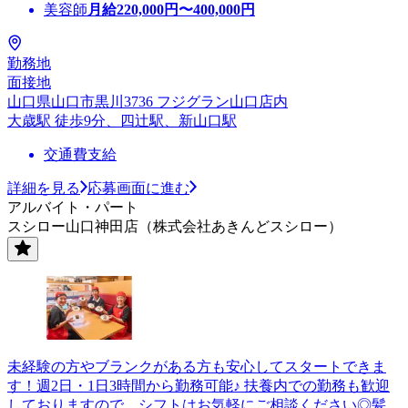
美容師
月給
220,000
円〜
400,000
円
勤務地
面接地
山口県山口市黒川3736 フジグラン山口店内
大歳駅 徒歩9分、四辻駅、新山口駅
交通費支給
詳細を見る
応募画面に進む
アルバイト・パート
スシロー山口神田店（株式会社あきんどスシロー）
未経験の方やブランクがある方も安心してスタートできま
す！週2日・1日3時間から勤務可能♪ 扶養内での勤務も歓迎
しておりますので、シフトはお気軽にご相談ください◎髪