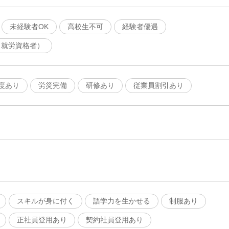
未経験者OK
高校生不可
経験者優遇
（就労資格者）
度あり
労災完備
研修あり
従業員割引あり
スキルが身に付く
語学力を生かせる
制服あり
正社員登用あり
契約社員登用あり