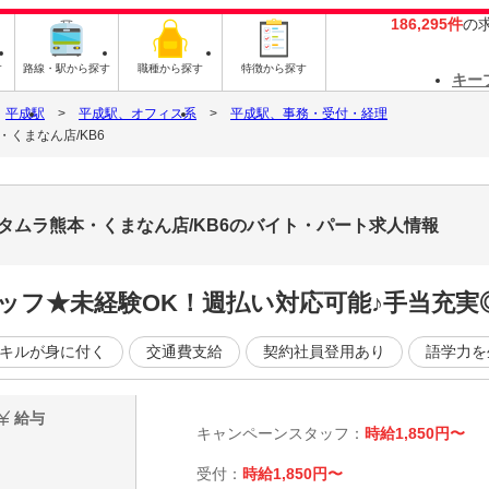
186,295件
の
す
路線・駅から探す
職種から探す
特徴から探す
キー
平成駅
平成駅、オフィス系
平成駅、事務・受付・経理
くまなん店/KB6
タムラ熊本・くまなん店/KB6のバイト・パート求人情報
ッフ★未経験OK！週払い対応可能♪手当充実
キルが身に付く
交通費支給
契約社員登用あり
語学力を
給与
キャンペーンスタッフ：
時給1,850円〜
受付：
時給1,850円〜