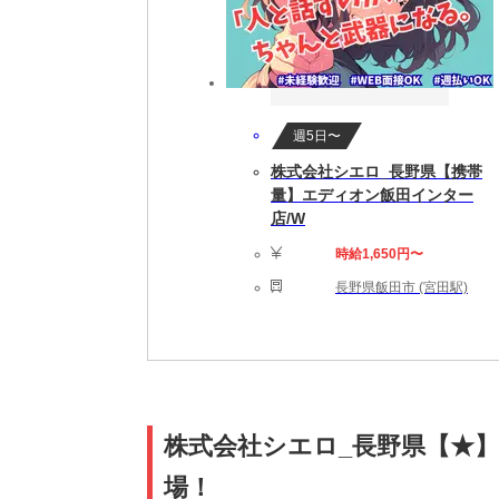
週5日〜
株式会社シエロ_長野県【携帯
量】エディオン飯田インター
店/W
時給1,650円〜
長野県飯田市 (宮田駅)
株式会社シエロ_長野県【★】
場！