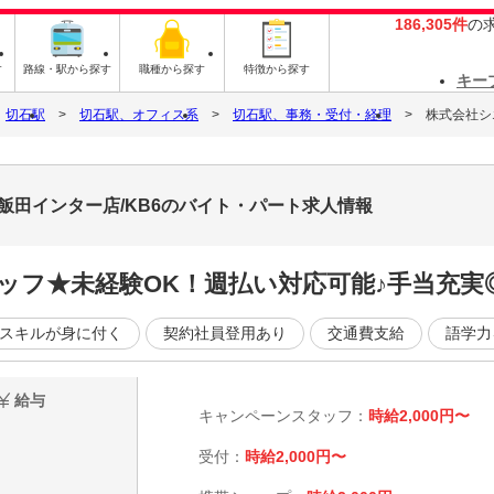
186,305件
の
す
路線・駅から探す
職種から探す
特徴から探す
キー
切石駅
切石駅、オフィス系
切石駅、事務・受付・経理
株式会社シ
飯田インター店/KB6のバイト・パート求人情報
ッフ★未経験OK！週払い対応可能♪手当充実
スキルが身に付く
契約社員登用あり
交通費支給
語学力
給与
キャンペーンスタッフ：
時給2,000円〜
受付：
時給2,000円〜