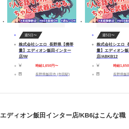
週5日〜
週5日〜
株式会社シエロ_長野県【携帯
株式会社シエロ_
量】エディオン飯田インター
量】エディオン飯
店/W
店/ABKB12
時給1,650円〜
時給1,65
長野県飯田市 (市田駅)
長野県飯田
エディオン飯田インター店/KB6はこんな職