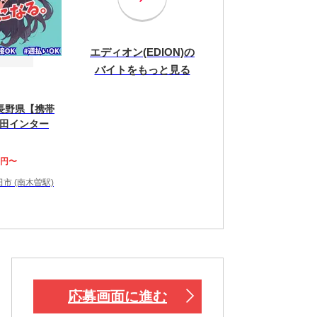
エディオン(EDION)の
バイトをもっと見る
長野県【携帯
田インター
0円〜
市 (南木曽駅)
応募画面に進む