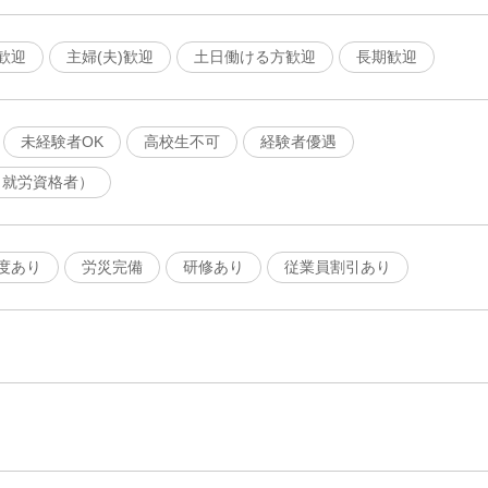
歓迎
主婦(夫)歓迎
土日働ける方歓迎
長期歓迎
未経験者OK
高校生不可
経験者優遇
（就労資格者）
度あり
労災完備
研修あり
従業員割引あり