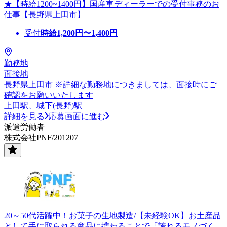
★【時給1200~1400円】国産車ディーラーでの受付事務のお
仕事【長野県上田市】
受付
時給
1,200
円〜
1,400
円
勤務地
面接地
長野県上田市 ※詳細な勤務地につきましては、面接時にご
確認をお願いいたします
上田駅、城下(長野)駅
詳細を見る
応募画面に進む
派遣労働者
株式会社PNF/201207
20～50代活躍中！お菓子の生地製造/【未経験OK】お土産品
として手に取られる商品に携わることで「誇れるモノづく