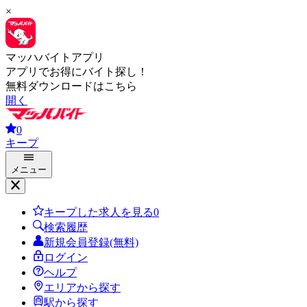
×
マッハバイトアプリ
アプリでお得にバイト探し！
無料ダウンロードはこちら
開く
0
キープ
メニュー
キープした求人を見る
0
検索履歴
新規会員登録(無料)
ログイン
ヘルプ
エリアから探す
駅から探す