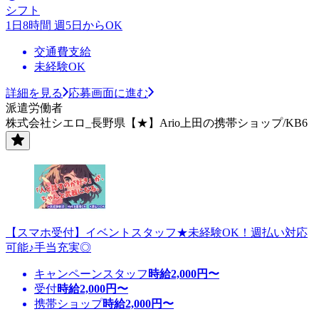
シフト
1日8時間 週5日からOK
交通費支給
未経験OK
詳細を見る
応募画面に進む
派遣労働者
株式会社シエロ_長野県【★】Ario上田の携帯ショップ/KB6
【スマホ受付】イベントスタッフ★未経験OK！週払い対応
可能♪手当充実◎
キャンペーンスタッフ
時給
2,000
円〜
受付
時給
2,000
円〜
携帯ショップ
時給
2,000
円〜