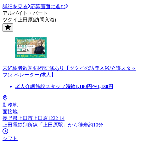
詳細を見る
応募画面に進む
アルバイト・パート
ツクイ上田原(訪問入浴)
未経験者歓迎/同行研修あり【ツクイの訪問入浴/介護スタッ
フ(オペレーター)求人】
老人介護施設スタッフ
時給
1,100
円〜
1,130
円
勤務地
面接地
長野県上田市上田原1222-14
上田電鉄別所線「上田原駅」から徒歩約10分
シフト