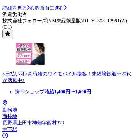
詳細を見る
応募画面に進む
派遣労働者
株式会社フェローズ(YM未経験量販)D1_Y_898_1298T(A)
(D1)
<日払い可>高時給のワイモバイル接客！未経験歓迎☆20代
が活躍中♪
携帯ショップ
時給
1,400
円〜
1,600
円
勤務地
面接地
長野県上田市神畑字西村373
寺下駅