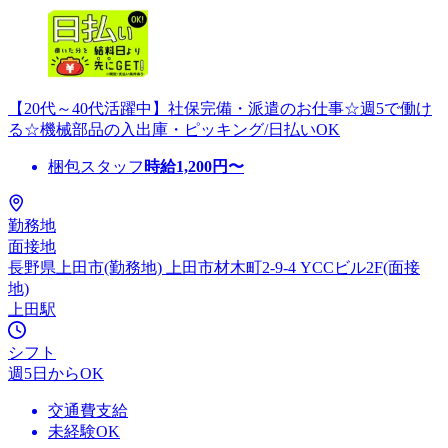
【20代～40代活躍中】社保完備・派遣のお仕事☆週5で働け
る☆機械部品の入出庫・ピッキング/日払いOK
梱包スタッフ
時給
1,200
円〜
勤務地
面接地
長野県上田市(勤務地) 上田市材木町2-9-4 YCCビル2F(面接
地)
上田駅
シフト
週5日からOK
交通費支給
未経験OK