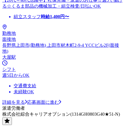
【20代～40代活躍中】社保完備・派遣のお仕事☆週5で働け
る☆くるま部品の機械加工・組立検査/日払いOK
組立スタッフ
時給
1,400
円〜
勤務地
面接地
長野県上田市(勤務地) 上田市材木町2-9-4 YCCビル2F(面接
地)
大屋駅
シフト
週5日からOK
交通費支給
未経験OK
詳細を見る
応募画面に進む
派遣労働者
株式会社綜合キャリアオプション(1314GH0803G40★51-N)