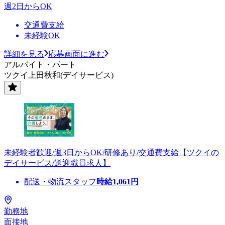
週2日からOK
交通費支給
未経験OK
詳細を見る
応募画面に進む
アルバイト・パート
ツクイ上田秋和(デイサービス)
未経験者歓迎/週3日からOK/研修あり/交通費支給【ツクイの
デイサービス/送迎職員求人】
配送・物流スタッフ
時給
1,061
円
勤務地
面接地