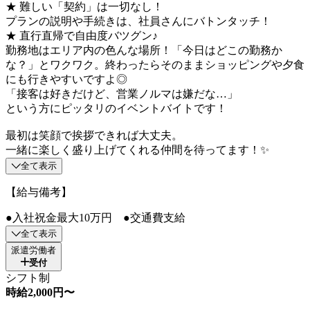
★ 難しい「契約」は一切なし！
プランの説明や手続きは、社員さんにバトンタッチ！
★ 直行直帰で自由度バツグン♪
勤務地はエリア内の色んな場所！「今日はどこの勤務か
な？」とワクワク。終わったらそのままショッピングや夕食
にも行きやすいですよ◎
「接客は好きだけど、営業ノルマは嫌だな…」
という方にピッタリのイベントバイトです！
最初は笑顔で挨拶できれば大丈夫。
一緒に楽しく盛り上げてくれる仲間を待ってます！✨
全て表示
【給与備考】
●入社祝金最大10万円 ●交通費支給
全て表示
派遣労働者
受付
シフト制
時給2,000円〜