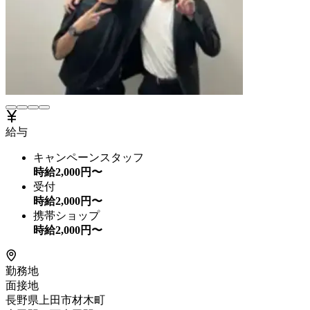
給与
キャンペーンスタッフ
時給
2,000
円〜
受付
時給
2,000
円〜
携帯ショップ
時給
2,000
円〜
勤務地
面接地
長野県上田市材木町