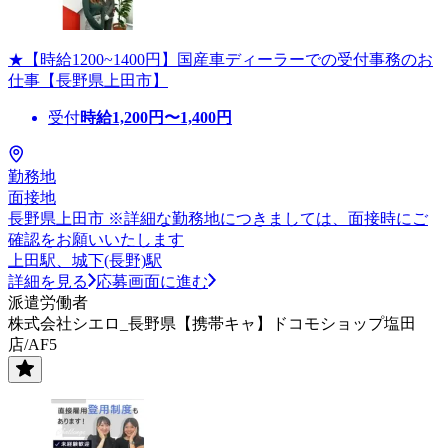
★【時給1200~1400円】国産車ディーラーでの受付事務のお
仕事【長野県上田市】
受付
時給
1,200
円〜
1,400
円
勤務地
面接地
長野県上田市 ※詳細な勤務地につきましては、面接時にご
確認をお願いいたします
上田駅、城下(長野)駅
詳細を見る
応募画面に進む
派遣労働者
株式会社シエロ_長野県【携帯キャ】ドコモショップ塩田
店/AF5