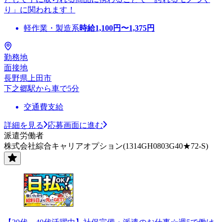
り」に関われます！
軽作業・製造系
時給
1,100
円〜
1,375
円
勤務地
面接地
長野県上田市
下之郷駅から車で5分
交通費支給
詳細を見る
応募画面に進む
派遣労働者
株式会社綜合キャリアオプション(1314GH0803G40★72-S)