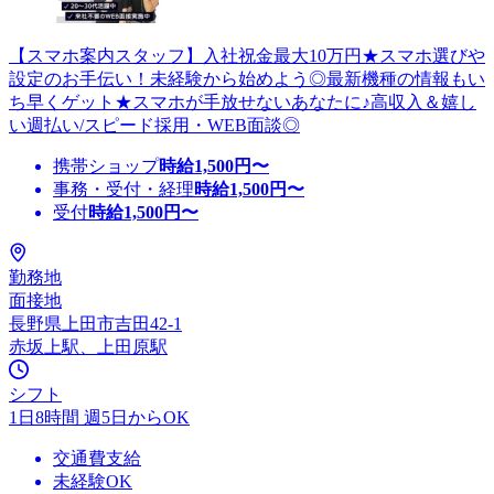
【スマホ案内スタッフ】入社祝金最大10万円★スマホ選びや
設定のお手伝い！未経験から始めよう◎最新機種の情報もい
ち早くゲット★スマホが手放せないあなたに♪高収入＆嬉し
い週払い/スピード採用・WEB面談◎
携帯ショップ
時給
1,500
円〜
事務・受付・経理
時給
1,500
円〜
受付
時給
1,500
円〜
勤務地
面接地
長野県上田市吉田42-1
赤坂上駅、上田原駅
シフト
1日8時間 週5日からOK
交通費支給
未経験OK