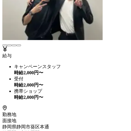
給与
キャンペーンスタッフ
時給
2,000
円〜
受付
時給
2,000
円〜
携帯ショップ
時給
2,000
円〜
勤務地
面接地
静岡県静岡市葵区本通