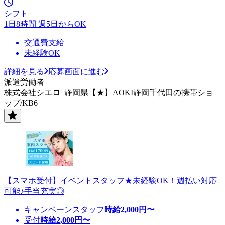
シフト
1日8時間 週5日からOK
交通費支給
未経験OK
詳細を見る
応募画面に進む
派遣労働者
株式会社シエロ_静岡県【★】AOKI静岡千代田の携帯ショ
ップ/KB6
【スマホ受付】イベントスタッフ★未経験OK！週払い対応
可能♪手当充実◎
キャンペーンスタッフ
時給
2,000
円〜
受付
時給
2,000
円〜