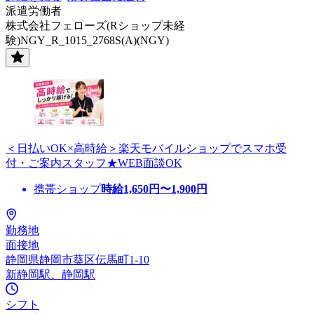
派遣労働者
株式会社フェローズ(Rショップ未経
験)NGY_R_1015_2768S(A)(NGY)
＜日払いOK×高時給＞楽天モバイルショップでスマホ受
付・ご案内スタッフ★WEB面談OK
携帯ショップ
時給
1,650
円〜
1,900
円
勤務地
面接地
静岡県静岡市葵区伝馬町1-10
新静岡駅、静岡駅
シフト