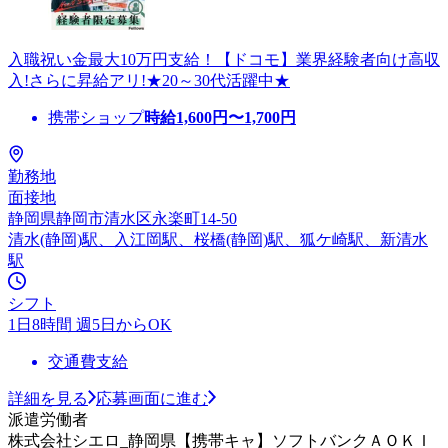
入職祝い金最大10万円支給！【ドコモ】業界経験者向け高収
入!さらに昇給アリ!★20～30代活躍中★
携帯ショップ
時給
1,600
円〜
1,700
円
勤務地
面接地
静岡県静岡市清水区永楽町14-50
清水(静岡)駅、入江岡駅、桜橋(静岡)駅、狐ケ崎駅、新清水
駅
シフト
1日8時間 週5日からOK
交通費支給
詳細を見る
応募画面に進む
派遣労働者
株式会社シエロ_静岡県【携帯キャ】ソフトバンクＡＯＫＩ