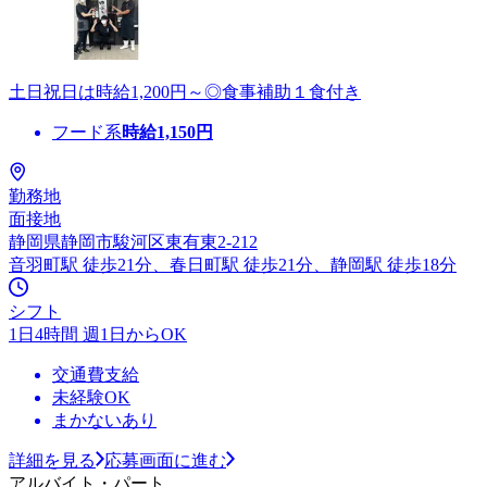
土日祝日は時給1,200円～◎食事補助１食付き
フード系
時給
1,150
円
勤務地
面接地
静岡県静岡市駿河区東有東2-212
音羽町駅 徒歩21分、春日町駅 徒歩21分、静岡駅 徒歩18分
シフト
1日4時間 週1日からOK
交通費支給
未経験OK
まかないあり
詳細を見る
応募画面に進む
アルバイト・パート