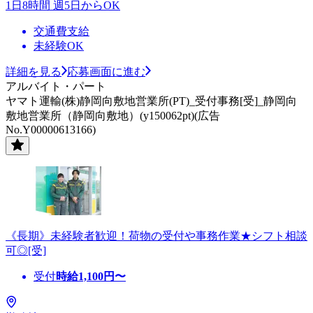
1日8時間 週5日からOK
交通費支給
未経験OK
詳細を見る
応募画面に進む
アルバイト・パート
ヤマト運輸(株)静岡向敷地営業所(PT)_受付事務[受]_静岡向
敷地営業所（静岡向敷地）(y150062pt)(広告
No.Y00000613166)
《長期》未経験者歓迎！荷物の受付や事務作業★シフト相談
可◎[受]
受付
時給
1,100
円〜