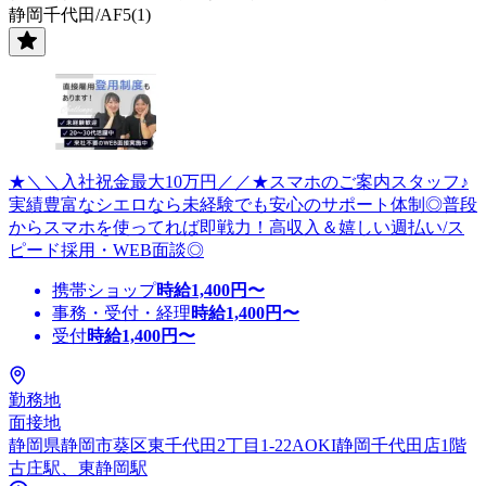
静岡千代田/AF5(1)
★＼＼入社祝金最大10万円／／★スマホのご案内スタッフ♪
実績豊富なシエロなら未経験でも安心のサポート体制◎普段
からスマホを使ってれば即戦力！高収入＆嬉しい週払い/ス
ピード採用・WEB面談◎
携帯ショップ
時給
1,400
円〜
事務・受付・経理
時給
1,400
円〜
受付
時給
1,400
円〜
勤務地
面接地
静岡県静岡市葵区東千代田2丁目1‐22AOKI静岡千代田店1階
古庄駅、東静岡駅