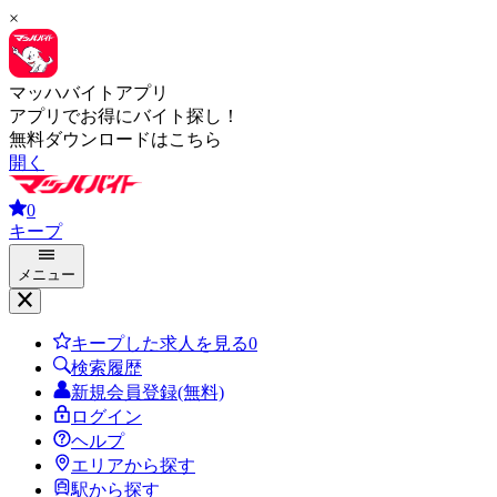
×
マッハバイトアプリ
アプリでお得にバイト探し！
無料ダウンロードはこちら
開く
0
キープ
メニュー
キープした求人を見る
0
検索履歴
新規会員登録(無料)
ログイン
ヘルプ
エリアから探す
駅から探す