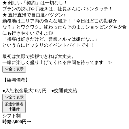
★ 難しい「契約」は一切なし！
プランの説明や手続きは、社員さんにバトンタッチ！
★ 直行直帰で自由度バツグン♪
勤務地はエリア内の色んな場所！「今日はどこの勤務か
な？」とワクワク。終わったらそのままショッピングや夕食
にも行きやすいですよ◎
「接客は好きだけど、営業ノルマは嫌だな…」
という方にピッタリのイベントバイトです！
最初は笑顔で挨拶できれば大丈夫。
一緒に楽しく盛り上げてくれる仲間を待ってます！✨
全て表示
【給与備考】
●入社祝金最大10万円 ●交通費支給
全て表示
派遣労働者
受付
シフト制
時給2,000円〜