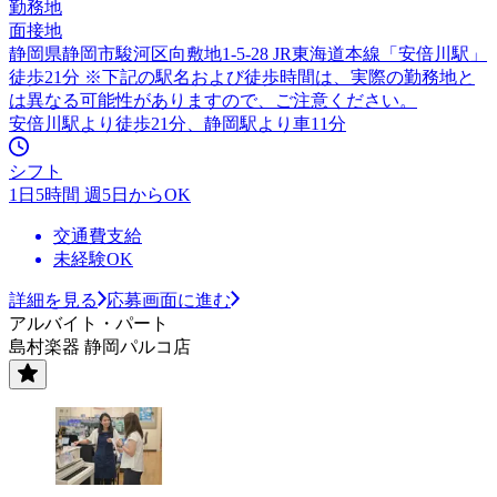
勤務地
面接地
静岡県静岡市駿河区向敷地1-5-28 JR東海道本線「安倍川駅」
徒歩21分 ※下記の駅名および徒歩時間は、実際の勤務地と
は異なる可能性がありますので、ご注意ください。
安倍川駅より徒歩21分、静岡駅より車11分
シフト
1日5時間 週5日からOK
交通費支給
未経験OK
詳細を見る
応募画面に進む
アルバイト・パート
島村楽器 静岡パルコ店