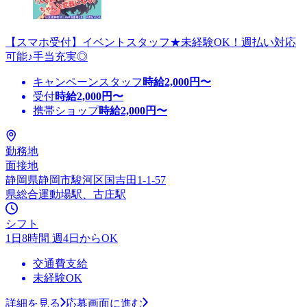
【スマホ受付】イベントスタッフ★未経験OK！週払い対応
可能♪手当充実◎
キャンペーンスタッフ
時給
2,000
円〜
受付
時給
2,000
円〜
携帯ショップ
時給
2,000
円〜
勤務地
面接地
静岡県静岡市駿河区国吉田1-1-57
県総合運動場駅、古庄駅
シフト
1日8時間 週4日からOK
交通費支給
未経験OK
詳細を見る
応募画面に進む