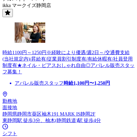
ikka マークイズ静岡店
時給1100円～1250円※経験により優遇/週2日～/交通費支給
(当社規定内)/昇給有/従業員割引制度有/有給休暇有/社員登用
制度有★ネイル・ピアスおしゃれ自由◎アパレル販売スタッ
フ募集！
アパレル販売スタッフ
時給
1,100
円〜
1,250
円
勤務地
面接地
静岡県静岡市葵区袖木191 MARK IS静岡2F
東静岡駅 徒歩3分、柚木(静岡鉄道)駅 徒歩4分
シフト