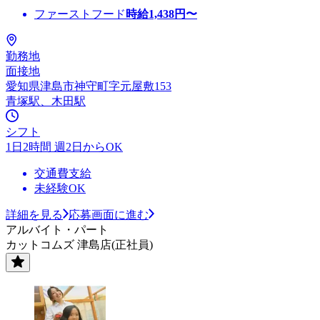
ファーストフード
時給
1,438
円〜
勤務地
面接地
愛知県津島市神守町字元屋敷153
青塚駅、木田駅
シフト
1日2時間 週2日からOK
交通費支給
未経験OK
詳細を見る
応募画面に進む
アルバイト・パート
カットコムズ 津島店(正社員)