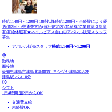
時給1140円～1290円 18時以降時給1200円～※経験により優
遇/週2日～/交通費支給(当社規定内)/昇給有/従業員割引制度
有/有給休暇有★ネイルピアス自由◎アパレル販売スタッフ
募集！
アパレル販売スタッフ
時給
1,140
円〜
1,290
円
勤務地
面接地
愛知県津島市津島北新開351 ヨシヅヤ津島本店2F
津島駅 バス10分
シフト
1日4時間 週2日からOK
交通費支給
未経験OK