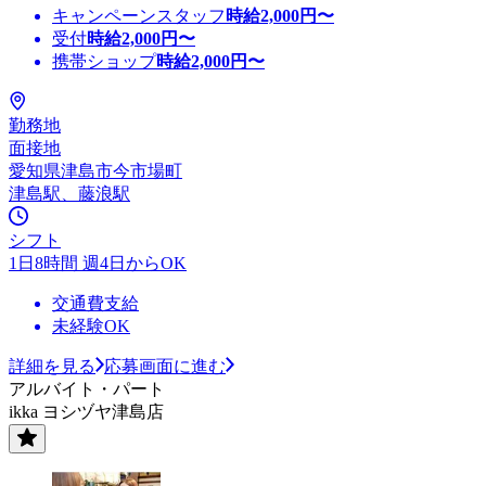
キャンペーンスタッフ
時給
2,000
円〜
受付
時給
2,000
円〜
携帯ショップ
時給
2,000
円〜
勤務地
面接地
愛知県津島市今市場町
津島駅、藤浪駅
シフト
1日8時間 週4日からOK
交通費支給
未経験OK
詳細を見る
応募画面に進む
アルバイト・パート
ikka ヨシヅヤ津島店