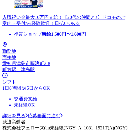
入職祝い金最大10万円支給！【20代の仲間と♪】ドコモのご
案内・受付/未経験歓迎！日払いOK☆
携帯ショップ
時給
1,500
円〜
1,600
円
勤務地
面接地
愛知県津島市藤浪町2-8
町方駅、津島駅
シフト
1日8時間 週5日からOK
交通費支給
未経験OK
詳細を見る
応募画面に進む
派遣労働者
株式会社フェローズ(au未経験)NGY_A_1081_1521T(A)(NGY)