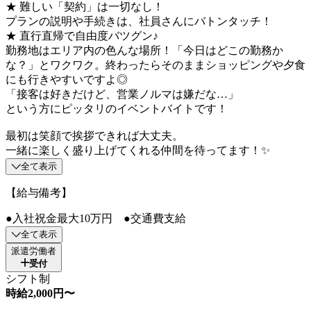
★ 難しい「契約」は一切なし！
プランの説明や手続きは、社員さんにバトンタッチ！
★ 直行直帰で自由度バツグン♪
勤務地はエリア内の色んな場所！「今日はどこの勤務か
な？」とワクワク。終わったらそのままショッピングや夕食
にも行きやすいですよ◎
「接客は好きだけど、営業ノルマは嫌だな…」
という方にピッタリのイベントバイトです！
最初は笑顔で挨拶できれば大丈夫。
一緒に楽しく盛り上げてくれる仲間を待ってます！✨
全て表示
【給与備考】
●入社祝金最大10万円 ●交通費支給
全て表示
派遣労働者
受付
シフト制
時給2,000円〜