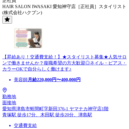
正社員
HAIR SALON IWASAKI 愛知神守店［正社員］スタイリスト
(株式会社ハクブン)
【昇給あり！交通費支給！】★スタイリスト募集★人気サロ
ンで働きませんか？復職希望の方大歓迎◎ネイル・ピアス・
カラーOKで自分らしく働けます♪
美容師
月給
220,000
円〜
400,000
円
勤務地
面接地
愛知県津島市蛭間町字新田376-1 ヤマナカ神守店1階
青塚駅 徒歩17分、木田駅 徒歩20分、津島駅
交通費支給