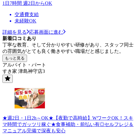
1日7時間 週2日からOK
交通費支給
未経験OK
詳細を見る
応募画面に進む
新着口コミあり
丁寧な教育、そして分かりやすい研修があり、スタッフ同士
の雰囲気がとても良く働きやすい職場だと感じました。
もっと見る
アルバイト・パート
すき家 津島神守店3
★週2日・1日2h～OK★【夜勤で高時給】WワークOK！スキ
マ時間でガッツリ稼ぐ★食事補助・前払い有◎セルフレジ＆
マニュアル完備で深夜も安心