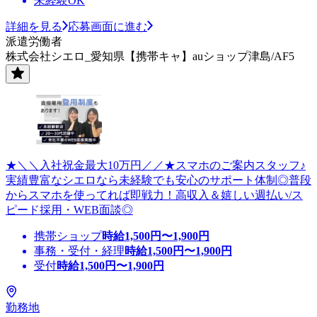
未経験OK
詳細を見る
応募画面に進む
派遣労働者
株式会社シエロ_愛知県【携帯キャ】auショップ津島/AF5
★＼＼入社祝金最大10万円／／★スマホのご案内スタッフ♪
実績豊富なシエロなら未経験でも安心のサポート体制◎普段
からスマホを使ってれば即戦力！高収入＆嬉しい週払い/ス
ピード採用・WEB面談◎
携帯ショップ
時給
1,500
円〜
1,900
円
事務・受付・経理
時給
1,500
円〜
1,900
円
受付
時給
1,500
円〜
1,900
円
勤務地