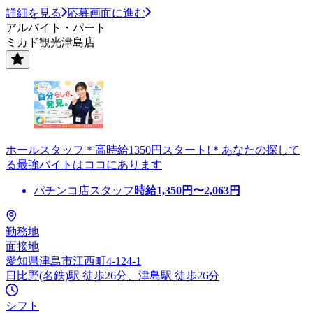
詳細を見る
応募画面に進む
アルバイト・パート
ミカド観光津島店
ホールスタッフ＊高時給1350円スタート!＊あなたの探して
る最強バイトはココにあります
パチンコ店スタッフ
時給
1,350
円〜
2,063
円
勤務地
面接地
愛知県津島市江西町4-124-1
日比野(名鉄)駅 徒歩26分、津島駅 徒歩26分
シフト