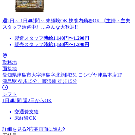
週2日～ 1日4時間～ 未経験OK 扶養内勤務OK 《主婦・主夫
スタッフ活躍中》…みんな大歓迎!!
製造スタッフ
時給
1,140
円〜
1,290
円
販売スタッフ
時給
1,140
円〜
1,290
円
勤務地
面接地
愛知県津島市大字津島字北新開351 ヨシヅヤ津島本店1F
津島駅 徒歩15分、藤浪駅 徒歩15分
シフト
1日4時間 週2日からOK
交通費支給
未経験OK
詳細を見る
応募画面に進む