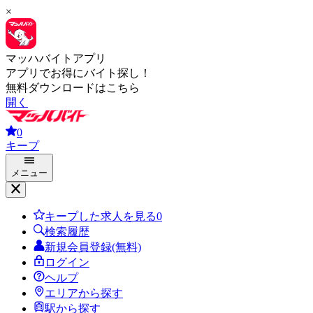
×
マッハバイトアプリ
アプリでお得にバイト探し！
無料ダウンロードはこちら
開く
0
キープ
メニュー
キープした求人を見る
0
検索履歴
新規会員登録(無料)
ログイン
ヘルプ
エリアから探す
駅から探す