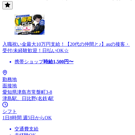
入職祝い金最大10万円支給！【20代の仲間と♪】auの接客・
受付/未経験歓迎！日払いOK☆
携帯ショップ
時給
1,500
円〜
勤務地
面接地
愛知県津島市常盤町3-8
津島駅、日比野(名鉄)駅
シフト
1日8時間 週5日からOK
交通費支給