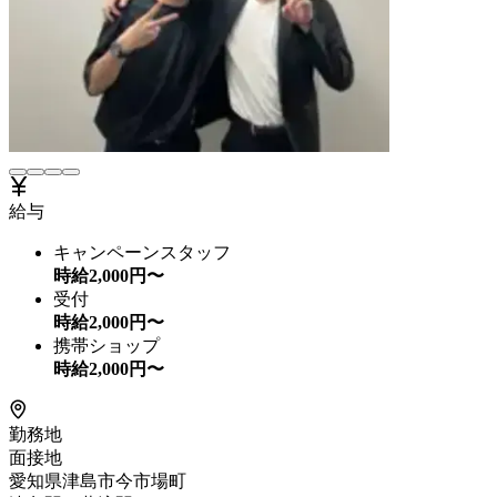
給与
キャンペーンスタッフ
時給
2,000
円〜
受付
時給
2,000
円〜
携帯ショップ
時給
2,000
円〜
勤務地
面接地
愛知県津島市今市場町