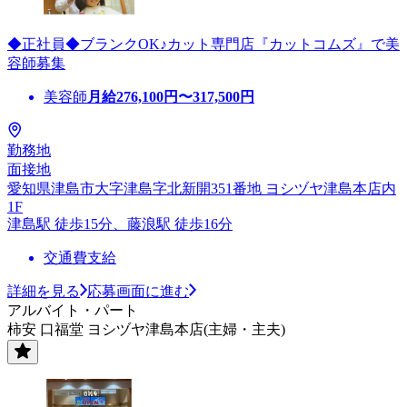
◆正社員◆ブランクOK♪カット専門店『カットコムズ』で美
容師募集
美容師
月給
276,100
円〜
317,500
円
勤務地
面接地
愛知県津島市大字津島字北新開351番地 ヨシヅヤ津島本店内
1F
津島駅 徒歩15分、藤浪駅 徒歩16分
交通費支給
詳細を見る
応募画面に進む
アルバイト・パート
柿安 口福堂 ヨシヅヤ津島本店(主婦・主夫)