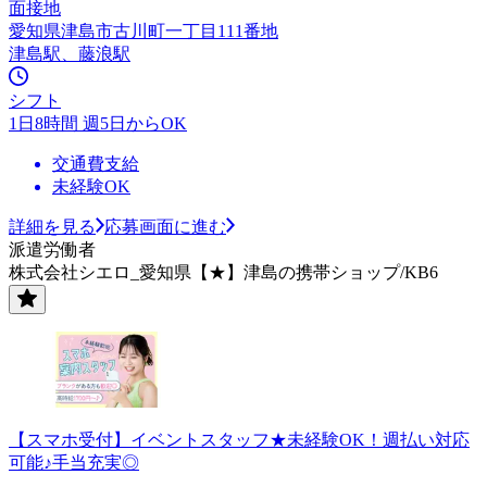
面接地
愛知県津島市古川町一丁目111番地
津島駅、藤浪駅
シフト
1日8時間 週5日からOK
交通費支給
未経験OK
詳細を見る
応募画面に進む
派遣労働者
株式会社シエロ_愛知県【★】津島の携帯ショップ/KB6
【スマホ受付】イベントスタッフ★未経験OK！週払い対応
可能♪手当充実◎