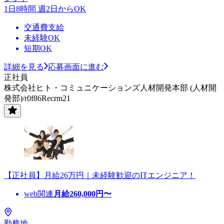
1日8時間 週2日からOK
交通費支給
未経験OK
短期OK
詳細を見る
応募画面に進む
正社員
株式会社ヒト・コミュニケーションズ人材開発本部 (人材開
発部)/r0f86Recrm21
【正社員】月給26万円｜未経験歓迎のITエンジニア！
web関連
月給
260,000
円〜
勤務地