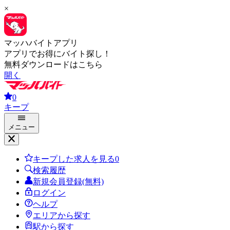
×
マッハバイトアプリ
アプリでお得にバイト探し！
無料ダウンロードはこちら
開く
0
キープ
メニュー
キープした求人を見る
0
検索履歴
新規会員登録(無料)
ログイン
ヘルプ
エリアから探す
駅から探す