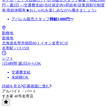
ネイル・ピアス自由◎アパレル販売スタッフ募集！時給1080
円～週2日～/交通費支給(当社規定内)/昇給有/従業員割引制度
有/有給休暇有★おしゃれを楽しみながら働きましょう♪
アパレル販売スタッフ
時給
1,080
円〜
勤務地
面接地
北海道名寄市徳田80-1 イオン名寄SC1F
名寄駅 バス15分
シフト
1日4時間 週2日からOK
交通費支給
未経験OK
詳細を見る
応募画面に進む
アルバイト・パート
すき家 40号名寄店