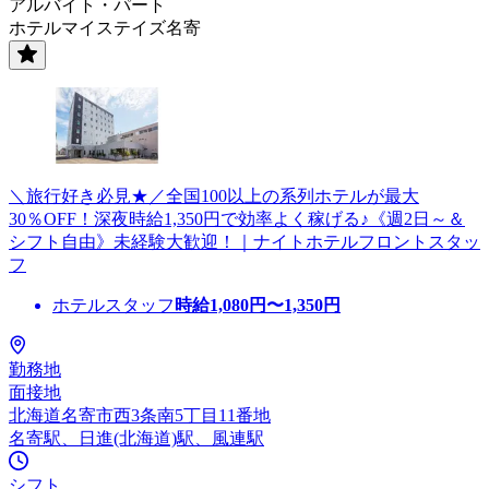
アルバイト・パート
ホテルマイステイズ名寄
＼旅行好き必見★／全国100以上の系列ホテルが最大
30％OFF！深夜時給1,350円で効率よく稼げる♪《週2日～＆
シフト自由》未経験大歓迎！｜ナイトホテルフロントスタッ
フ
ホテルスタッフ
時給
1,080
円〜
1,350
円
勤務地
面接地
北海道名寄市西3条南5丁目11番地
名寄駅、日進(北海道)駅、風連駅
シフト