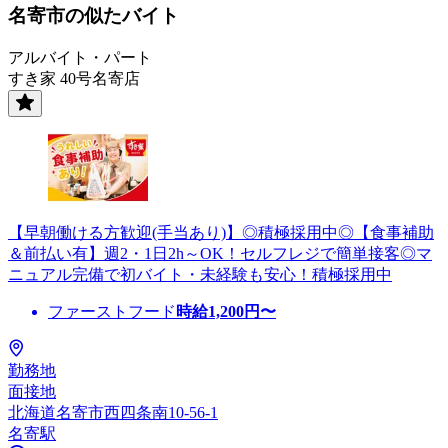
名寄市の似たバイト
アルバイト・パート
すき家 40号名寄店
【早朝働ける方歓迎(手当あり)】◎積極採用中◎【食事補助
＆前払い有】週2・1日2h～OK！セルフレジで簡単接客◎マ
ニュアル完備で初バイト・未経験も安心！積極採用中
ファーストフード
時給
1,200
円〜
勤務地
面接地
北海道名寄市西四条南10-56-1
名寄駅