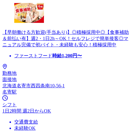
【早朝働ける方歓迎(手当あり)】◎積極採用中◎【食事補助
＆前払い有】週2・1日2h～OK！セルフレジで簡単接客◎マ
ニュアル完備で初バイト・未経験も安心！積極採用中
ファーストフード
時給
1,200
円〜
勤務地
面接地
北海道名寄市西四条南10-56-1
名寄駅
シフト
1日2時間 週2日からOK
交通費支給
未経験OK