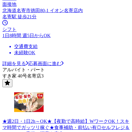
面接地
北海道名寄市徳田80-1 イオン名寄店内
名寄駅 徒歩21分
シフト
1日8時間 週5日からOK
交通費支給
未経験OK
詳細を見る
応募画面に進む
アルバイト・パート
すき家 40号名寄店3
★週2日・1日2h～OK★【夜勤で高時給】WワークOK！スキ
マ時間でガッツリ稼ぐ★食事補助・前払い有◎セルフレジ＆