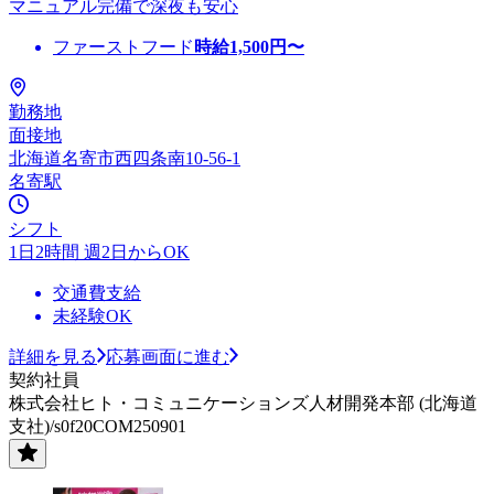
マニュアル完備で深夜も安心
ファーストフード
時給
1,500
円〜
勤務地
面接地
北海道名寄市西四条南10-56-1
名寄駅
シフト
1日2時間 週2日からOK
交通費支給
未経験OK
詳細を見る
応募画面に進む
契約社員
株式会社ヒト・コミュニケーションズ人材開発本部 (北海道
支社)/s0f20COM250901