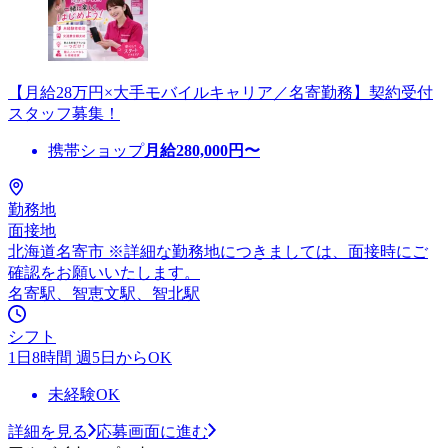
【月給28万円×大手モバイルキャリア／名寄勤務】契約受付
スタッフ募集！
携帯ショップ
月給
280,000
円〜
勤務地
面接地
北海道名寄市 ※詳細な勤務地につきましては、面接時にご
確認をお願いいたします。
名寄駅、智恵文駅、智北駅
シフト
1日8時間 週5日からOK
未経験OK
詳細を見る
応募画面に進む