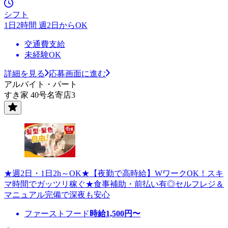
シフト
1日2時間 週2日からOK
交通費支給
未経験OK
詳細を見る
応募画面に進む
アルバイト・パート
すき家 40号名寄店3
★週2日・1日2h～OK★【夜勤で高時給】WワークOK！スキ
マ時間でガッツリ稼ぐ★食事補助・前払い有◎セルフレジ＆
マニュアル完備で深夜も安心
ファーストフード
時給
1,500
円〜