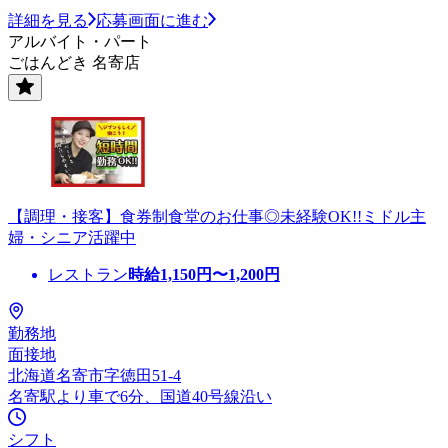
詳細を見る
応募画面に進む
アルバイト・パート
ごはんどき 名寄店
【調理・接客】食券制食堂のお仕事◎未経験OK!!ミドル主
婦・シニア活躍中
レストラン
時給
1,150
円〜
1,200
円
勤務地
面接地
北海道名寄市字徳田51-4
名寄駅より車で6分、国道40号線沿い
シフト