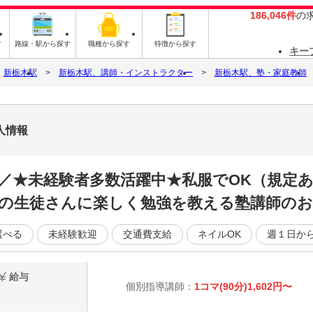
186,046件
の
す
路線・駅から探す
職種から探す
特徴から探す
キー
新栃木駅
新栃木駅、講師・インストラクター
新栃木駅、塾・家庭教師
人情報
／★未経験者多数活躍中★私服でOK（規定
の生徒さんに楽しく勉強を教える塾講師のお
選べる
未経験歓迎
交通費支給
ネイルOK
週１日から
給与
個別指導講師：
1コマ(90分)1,602円〜