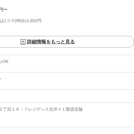
円〜
1コマ(90分)1,602円
詳細情報をもっと見る
らOK
分
２丁目１６－７レジデンス光洋Ⅱ１階貸店舗