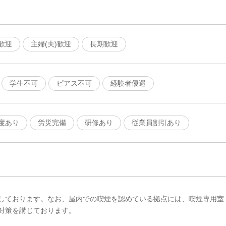
歓迎
主婦(夫)歓迎
長期歓迎
学生不可
ピアス不可
経験者優遇
度あり
労災完備
研修あり
従業員割引あり
しております。なお、屋内での喫煙を認めている拠点には、喫煙専用室
対策を講じております。