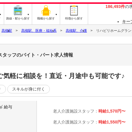
186,493件
の
す
路線・駅から探す
職種から探す
特徴から探す
キー
高槻駅
高槻駅、医療・福祉系
高槻駅、介護
リハビリホームグラン
スタッフのバイト・パート求人情報
ご気軽に相談を！直近・月途中も可能です♪
り
スキルが身に付く
給与
老人介護施設スタッフ：
時給1,570円〜
老人介護施設スタッフ：
時給1,550円〜