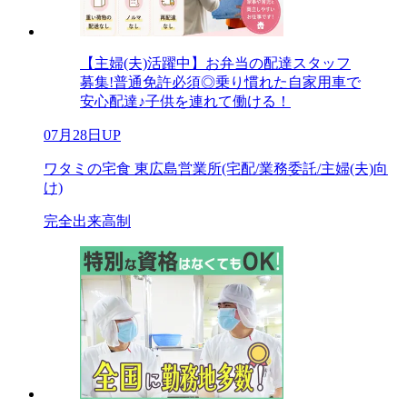
【主婦(夫)活躍中】お弁当の配達スタッフ
募集!普通免許必須◎乗り慣れた自家用車で
安心配達♪子供を連れて働ける！
07月28日UP
ワタミの宅食 東広島営業所(宅配/業務委託/主婦(夫)向
け)
完全出来高制