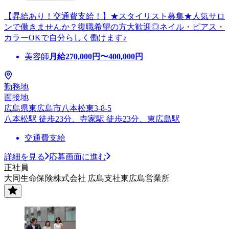
【昇給あり！交通費支給！】★スタイリスト募集★人気サロ
ンで働きませんか？復職希望の方大歓迎◎ネイル・ピアス・
カラーOKで自分らしく働けます♪
美容師
月給
270,000
円〜
400,000
円
勤務地
面接地
広島県東広島市八本松東3-8-5
八本松駅 徒歩23分、寺家駅 徒歩23分、東広島駅
交通費支給
詳細を見る
応募画面に進む
正社員
大同生命保険株式会社 広島支社東広島営業所