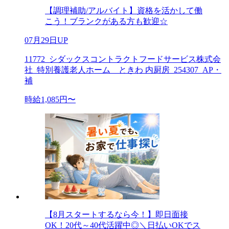
【調理補助/アルバイト】資格を活かして働
こう！ブランクがある方も歓迎☆
07月29日UP
11772_シダックスコントラクトフードサービス株式会
社_特別養護老人ホーム ときわ 内厨房_254307_AP・
補
時給1,085円〜
【8月スタートするなら今！】即日面接
OK！20代～40代活躍中◎＼日払いOKでス