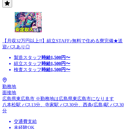
【月収32万円以上!!】組立STAFF♪無料で住める寮完備★送
迎バスあり◎
製造スタッフ
時給
1,500
円〜
組立スタッフ
時給
1,500
円〜
検査スタッフ
時給
1,500
円〜
勤務地
面接地
広島県東広島市 ※勤務地は広島県東広島市になります
八本松駅 バス13分、寺家駅 バス30分、西条(広島)駅 バス30
分
交通費支給
未経験OK