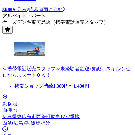
詳細を見る
応募画面に進む
アルバイト・パート
ケーズデンキ東広島店（携帯電話販売スタッフ）
≪携帯電話販売スタッフ≫未経験者歓迎♪知識もスキルもゼ
ロからスタートＯＫ！
携帯ショップ
時給
1,380
円〜
1,480
円
勤務地
面接地
広島県東広島市西条町助実1232番地
西条(広島)駅 徒歩25分