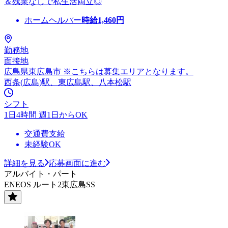
＆残業なしで私生活両立◎
ホームヘルパー
時給
1,460
円
勤務地
面接地
広島県東広島市 ※こちらは募集エリアとなります。
西条(広島)駅、東広島駅、八本松駅
シフト
1日4時間 週1日からOK
交通費支給
未経験OK
詳細を見る
応募画面に進む
アルバイト・パート
ENEOS ルート2東広島SS