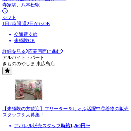
寺家駅、八本松駅
シフト
1日2時間 週2日からOK
交通費支給
未経験OK
詳細を見る
応募画面に進む
アルバイト・パート
きもののやしま 東広島店
【未経験の方歓迎】フリーター＆しゅふ活躍中◎着物の販売
スタッフを大募集！
アパレル販売スタッフ
時給
1,260
円〜