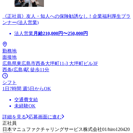
《正社員》友人・知人への保険勧誘なし！企業福利厚生プラ
ンナー(法人営業)
法人営業
月給
210,000
円〜
250,000
円
勤務地
面接地
広島県東広島市西条大坪町11-3 大坪町ビル3F
西条(広島)駅 徒歩11分
シフト
1日7時間 週5日からOK
交通費支給
未経験OK
詳細を見る
応募画面に進む
正社員
日本マニュファクチャリングサービス株式会社01/hiro120420