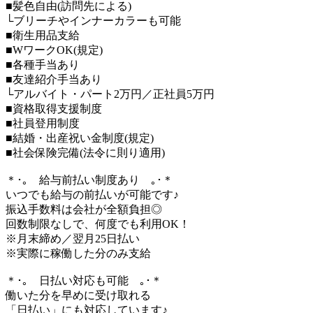
■髪色自由(訪問先による)
└ブリーチやインナーカラーも可能
■衛生用品支給
■WワークOK(規定)
■各種手当あり
■友達紹介手当あり
└アルバイト・パート2万円／正社員5万円
■資格取得支援制度
■社員登用制度
■結婚・出産祝い金制度(規定)
■社会保険完備(法令に則り適用)
＊･｡ 給与前払い制度あり ｡･＊
いつでも給与の前払いが可能です♪
振込手数料は会社が全額負担◎
回数制限なしで、何度でも利用OK！
※月末締め／翌月25日払い
※実際に稼働した分のみ支給
＊･｡ 日払い対応も可能 ｡･＊
働いた分を早めに受け取れる
「日払い」にも対応しています♪