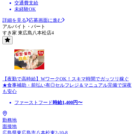
交通費支給
未経験OK
詳細を見る
応募画面に進む
アルバイト・パート
すき家 東広島八本松店4
【夜勤で高時給】WワークOK！スキマ時間でガッツリ稼ぐ
★食事補助・前払い有◎セルフレジ＆マニュアル完備で深夜
も安心
ファーストフード
時給
1,400
円〜
勤務地
面接地
広島県東広島市八本松東2-10-8