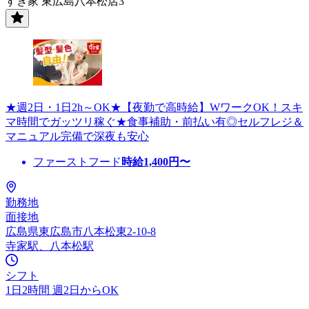
すき家 東広島八本松店3
★週2日・1日2h～OK★【夜勤で高時給】WワークOK！スキ
マ時間でガッツリ稼ぐ★食事補助・前払い有◎セルフレジ＆
マニュアル完備で深夜も安心
ファーストフード
時給
1,400
円〜
勤務地
面接地
広島県東広島市八本松東2-10-8
寺家駅、八本松駅
シフト
1日2時間 週2日からOK