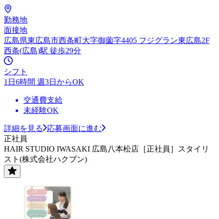
勤務地
面接地
広島県東広島市西条町大字御薗字4405 フジグラン東広島2F
西条(広島)駅 徒歩29分
シフト
1日6時間 週3日からOK
交通費支給
未経験OK
詳細を見る
応募画面に進む
正社員
HAIR STUDIO IWASAKI 広島八本松店［正社員］スタイリ
スト(株式会社ハクブン)