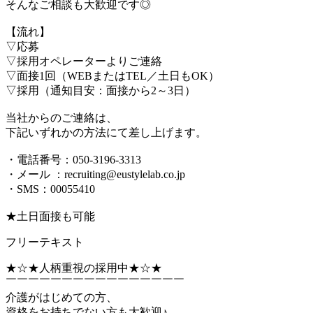
そんなご相談も大歓迎です◎
【流れ】
▽応募
▽採用オペレーターよりご連絡
▽面接1回（WEBまたはTEL／土日もOK）
▽採用（通知目安：面接から2～3日）
当社からのご連絡は、
下記いずれかの方法にて差し上げます。
・電話番号：050-3196-3313
・メール ：recruiting@eustylelab.co.jp
・SMS：00055410
★土日面接も可能
フリーテキスト
★☆★人柄重視の採用中★☆★
￣￣￣￣￣￣￣￣￣￣￣￣￣￣￣￣
介護がはじめての方、
資格をお持ちでない方も大歓迎♪