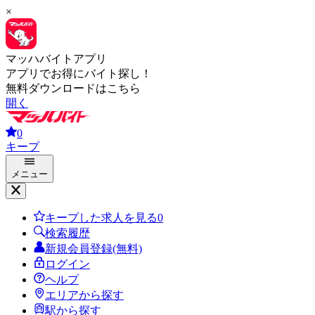
×
マッハバイトアプリ
アプリでお得にバイト探し！
無料ダウンロードはこちら
開く
0
キープ
メニュー
キープした求人を見る
0
検索履歴
新規会員登録(無料)
ログイン
ヘルプ
エリアから探す
駅から探す