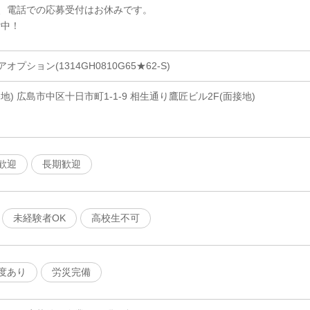
、電話での応募受付はお休みです。
付中！
ション(1314GH0810G65★62-S)
) 広島市中区十日市町1-1-9 相生通り鷹匠ビル2F(面接地)
歓迎
長期歓迎
未経験者OK
高校生不可
度あり
労災完備