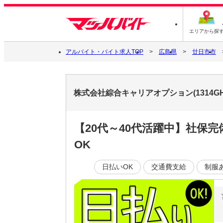
エリアから探
アルバイト・バイト求人TOP
広島県
廿日市市
株式会社綜合キャリアオプション(1314GH
【20代～40代活躍中】社保
OK
日払いOK
交通費支給
制服