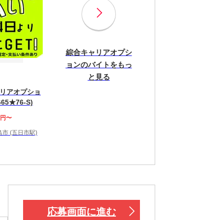
綜合キャリアオプシ
ョンのバイトをもっ
と見る
リアオプショ
65★76-S)
0円〜
市 (五日市駅)
応募画面に進む