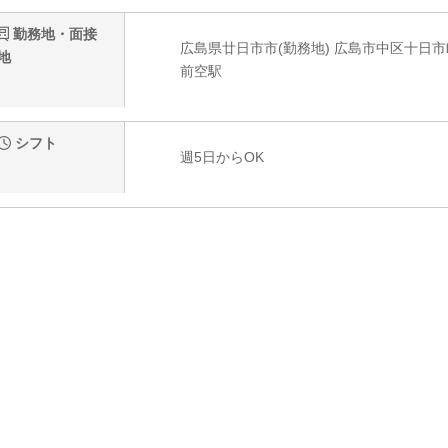
勤務地・面接
広島県廿日市市(勤務地) 広島市中区十日市町1
地
前空駅
シフト
週5日からOK