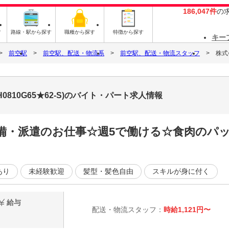
186,047件
の
す
路線・駅から探す
職種から探す
特徴から探す
キー
前空駅
前空駅、配送・物流系
前空駅、配送・物流スタッフ
株式
0810G65★62-S)のバイト・パート求人情報
完備・派遣のお仕事☆週5で働ける☆食肉のパ
あり
未経験歓迎
髪型・髪色自由
スキルが身に付く
給与
配送・物流スタッフ：
時給1,121円〜