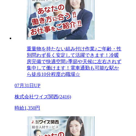
重量物を持たない組み付け作業♪ご年齢・性
別問わず長く安定して活躍できます！冷暖
房完備で快適空間♪季節や天候に左右されず
集中して働けます！電車通勤も可能な駅か
ら徒歩10分程度の職場☆
07月31日UP
株式会社ワイズ関西(2416)
時給1,350円