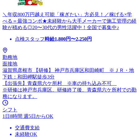
＼年収800万円越え可能「稼ぎたい」方必見！／稼げる×学
べる＝最強コンボ★未経験から大手メーカーで施工管理の経
験が積める◎20〜30代の男性活躍中！全国で募集中♪
点検スタッフ
時給
1,800
円〜
2,250
円
勤務地
面接地
滋賀県彦根市 【研修】 神戸市兵庫区和田崎町 ※ＪＲ・地
下鉄：和田岬駅徒歩3分
【出張先】青森県六ケ所村 ※車の持ち込み不可
※研修は神戸市兵庫区、研修終了後、青森県六ケ所村での勤
務になります。
シフト
1日8時間 週5日からOK
交通費支給
未経験OK