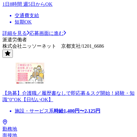
1日8時間 週5日からOK
交通費支給
短期OK
詳細を見る
応募画面に進む
派遣労働者
株式会社ニッソーネット 京都支社/1201_6686
【急募】介護職／履歴書なしで即応募＆スグ開始！経験・知
識"0"OK【日払いOK】
施設・サービス系
時給
1,400
円〜
2,125
円
勤務地
面接地