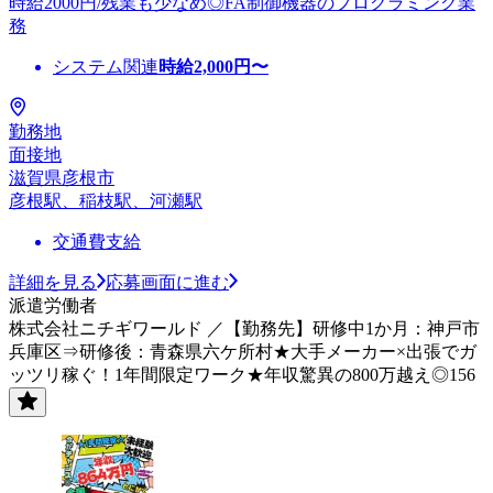
時給2000円/残業も少なめ◎FA制御機器のプログラミング業
務
システム関連
時給
2,000
円〜
勤務地
面接地
滋賀県彦根市
彦根駅、稲枝駅、河瀬駅
交通費支給
詳細を見る
応募画面に進む
派遣労働者
株式会社ニチギワールド ／【勤務先】研修中1か月：神戸市
兵庫区⇒研修後：青森県六ケ所村★大手メーカー×出張でガ
ッツリ稼ぐ！1年間限定ワーク★年収驚異の800万越え◎156