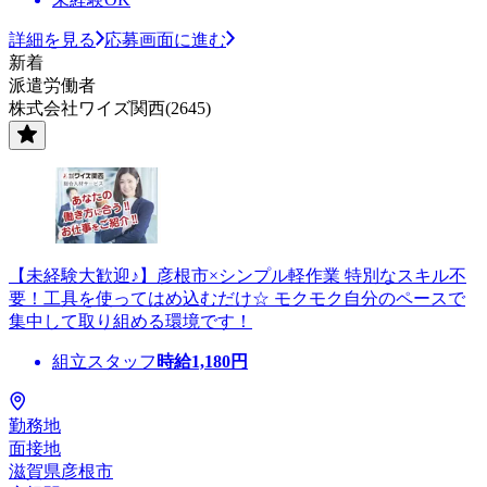
詳細を見る
応募画面に進む
新着
派遣労働者
株式会社ワイズ関西(2645)
【未経験大歓迎♪】彦根市×シンプル軽作業 特別なスキル不
要！工具を使ってはめ込むだけ☆ モクモク自分のペースで
集中して取り組める環境です！
組立スタッフ
時給
1,180
円
勤務地
面接地
滋賀県彦根市