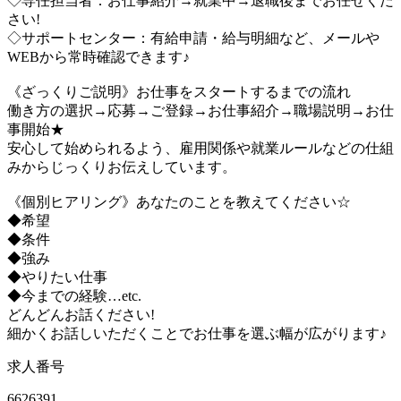
◇専任担当者：お仕事紹介→就業中→退職後までお任せくだ
さい!
◇サポートセンター：有給申請・給与明細など、メールや
WEBから常時確認できます♪
《ざっくりご説明》お仕事をスタートするまでの流れ
働き方の選択→応募→ご登録→お仕事紹介→職場説明→お仕
事開始★
安心して始められるよう、雇用関係や就業ルールなどの仕組
みからじっくりお伝えしています。
《個別ヒアリング》あなたのことを教えてください☆
◆希望
◆条件
◆強み
◆やりたい仕事
◆今までの経験…etc.
どんどんお話ください!
細かくお話しいただくことでお仕事を選ぶ幅が広がります♪
求人番号
6626391