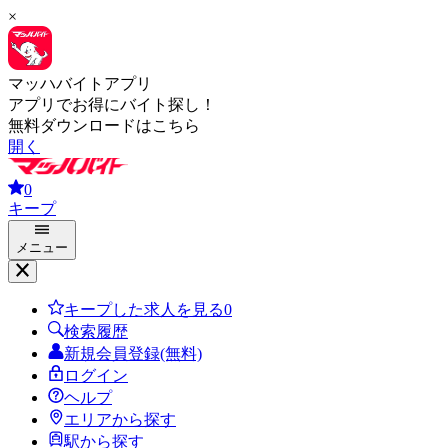
×
マッハバイトアプリ
アプリでお得にバイト探し！
無料ダウンロードはこちら
開く
0
キープ
メニュー
キープした求人を見る
0
検索履歴
新規会員登録(無料)
ログイン
ヘルプ
エリアから探す
駅から探す