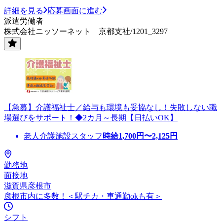
詳細を見る
応募画面に進む
派遣労働者
株式会社ニッソーネット 京都支社/1201_3297
【急募】介護福祉士／給与も環境も妥協なし！失敗しない職
場選びをサポート！◆2カ月～長期【日払いOK】
老人介護施設スタッフ
時給
1,700
円〜
2,125
円
勤務地
面接地
滋賀県彦根市
彦根市内に多数！＜駅チカ・車通勤okも有＞
シフト