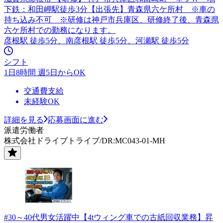
下鉄：和田岬駅徒歩3分【出張先】青森県六ケ所村 ※車の
持ち込み不可 ※研修は神戸市兵庫区、研修終了後、青森県
六ケ所村での勤務になります。
彦根駅 徒歩5分、南彦根駅 徒歩5分、河瀬駅 徒歩5分
シフト
1日8時間 週5日からOK
交通費支給
未経験OK
詳細を見る
応募画面に進む
派遣労働者
株式会社ドライブトライブ/DR:MC043-01-MH
#30～40代男女活躍中【4tウィング車での古紙回収業務】昇