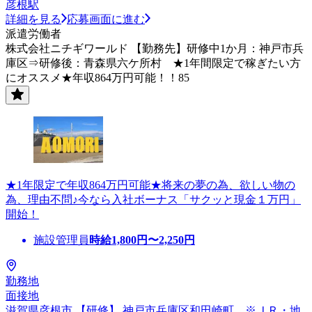
彦根駅
詳細を見る
応募画面に進む
派遣労働者
株式会社ニチギワールド 【勤務先】研修中1か月：神戸市兵
庫区⇒研修後：青森県六ケ所村 ★1年間限定で稼ぎたい方
にオススメ★年収864万円可能！！85
★1年限定で年収864万円可能★将来の夢の為、欲しい物の
為、理由不問♪今なら入社ボーナス「サクッと現金１万円」
開始！
施設管理員
時給
1,800
円〜
2,250
円
勤務地
面接地
滋賀県彦根市 【研修】 神戸市兵庫区和田崎町 ※ＪＲ・地