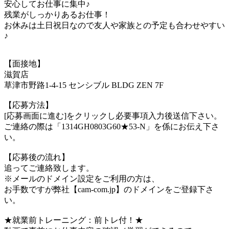
安心してお仕事に集中♪
残業がしっかりあるお仕事！
お休みは土日祝日なので友人や家族との予定も合わせやすい
♪
【面接地】
滋賀店
草津市野路1-4-15 センシブル BLDG ZEN 7F
【応募方法】
[応募画面に進む]をクリックし必要事項入力後送信下さい。
ご連絡の際は「1314GH0803G60★53-N」を係にお伝え下さ
い。
【応募後の流れ】
追ってご連絡致します。
※メールのドメイン設定をご利用の方は、
お手数ですが弊社【cam-com.jp】のドメインをご登録下さ
い。
★就業前トレーニング：前トレ付！★