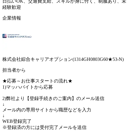
日払いOK、交通費支給、スキルが身に付く、制服あり、未
経験歓迎
企業情報
株式会社綜合キャリアオプション(1314GH0803G60★53-N)
担当者から
★応募～お仕事スタートの流れ★
1)マッハバイトから応募
2)弊社より【登録手続きのご案内】のメール送信
↓
メール内の専用サイトから職歴などを入力
↓
WEB登録完了
※登録済の方には受付完了メールを送信