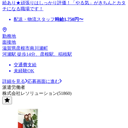
給あり★頑張りはしっかり評価！「やる気」がきちんとカタ
チになる職場です！
配送・物流スタッフ
時給
1,750
円〜
勤務地
面接地
滋賀県彦根市南川瀬町
河瀬駅 徒歩14分、彦根駅、稲枝駅
交通費支給
未経験OK
詳細を見る
応募画面に進む
派遣労働者
株式会社レソリューション(51860)