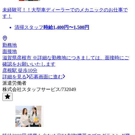
未経験可！！大型車ディーラーでのメカニックのお仕事で
す！
清掃スタッフ
時給
1,400
円〜
1,500
円
勤務地
面接地
滋賀県彦根市 ※詳細な勤務地につきましては、面接時にご
確認をお願いいたします
彦根駅 徒歩10分
詳細を見る
応募画面に進む
派遣労働者
株式会社スタッフサービス/732049