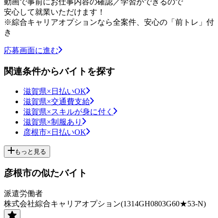
動画で事前にお仕事内容の確認／学習ができるので
安心して就業いただけます！
※綜合キャリアオプションなら全案件、安心の「前トレ」付
き
応募画面に進む
関連条件からバイトを探す
滋賀県×日払いOK
滋賀県×交通費支給
滋賀県×スキルが身に付く
滋賀県×制服あり
彦根市×日払いOK
もっと見る
彦根市の似たバイト
派遣労働者
株式会社綜合キャリアオプション(1314GH0803G60★53-N)