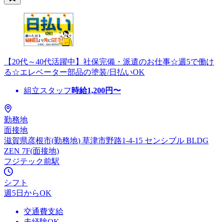
【20代～40代活躍中】社保完備・派遣のお仕事☆週5で働け
る☆エレベーター部品の塗装/日払いOK
組立スタッフ
時給
1,200
円〜
勤務地
面接地
滋賀県彦根市(勤務地) 草津市野路1-4-15 センシブル BLDG
ZEN 7F(面接地)
フジテック前駅
シフト
週5日からOK
交通費支給
未経験OK