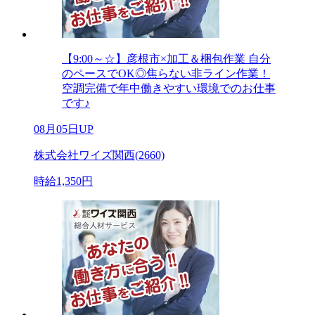
【9:00～☆】彦根市×加工＆梱包作業 自分
のペースでOK◎焦らない非ライン作業！
空調完備で年中働きやすい環境でのお仕事
です♪
08月05日UP
株式会社ワイズ関西(2660)
時給1,350円