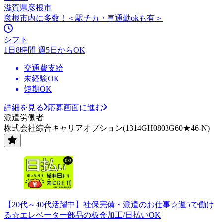
滋賀県彦根市
彦根市内に多数！＜駅チカ・車通勤okも有＞
シフト
1日8時間 週5日からOK
交通費支給
未経験OK
短期OK
詳細を見る
応募画面に進む
派遣労働者
株式会社綜合キャリアオプション(1314GH0803G60★46-N)
【20代～40代活躍中】社保完備・派遣のお仕事☆週5で働け
る☆エレベーター部品の板金加工/日払いOK