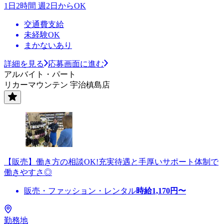
1日2時間 週2日からOK
交通費支給
未経験OK
まかないあり
詳細を見る
応募画面に進む
アルバイト・パート
リカーマウンテン 宇治槙島店
【販売】働き方の相談OK!充実待遇と手厚いサポート体制で
働きやすさ◎
販売・ファッション・レンタル
時給
1,170
円〜
勤務地