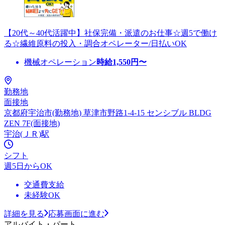
【20代～40代活躍中】社保完備・派遣のお仕事☆週5で働け
る☆繊維原料の投入・調合オペレーター/日払いOK
機械オペレーション
時給
1,550
円〜
勤務地
面接地
京都府宇治市(勤務地) 草津市野路1-4-15 センシブル BLDG
ZEN 7F(面接地)
宇治(ＪＲ)駅
シフト
週5日からOK
交通費支給
未経験OK
詳細を見る
応募画面に進む
アルバイト・パート