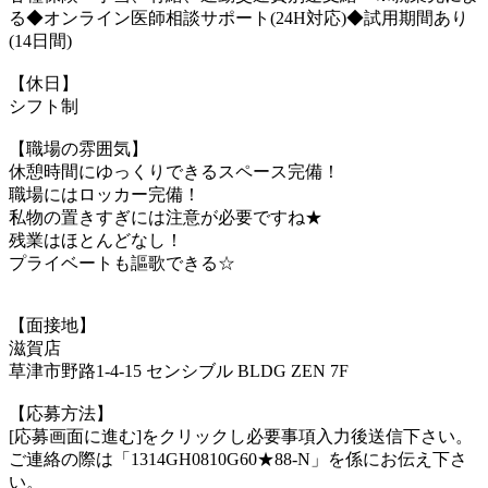
る◆オンライン医師相談サポート(24H対応)◆試用期間あり
(14日間)
【休日】
シフト制
【職場の雰囲気】
休憩時間にゆっくりできるスペース完備！
職場にはロッカー完備！
私物の置きすぎには注意が必要ですね★
残業はほとんどなし！
プライベートも謳歌できる☆
【面接地】
滋賀店
草津市野路1-4-15 センシブル BLDG ZEN 7F
【応募方法】
[応募画面に進む]をクリックし必要事項入力後送信下さい。
ご連絡の際は「1314GH0810G60★88-N」を係にお伝え下さ
い。