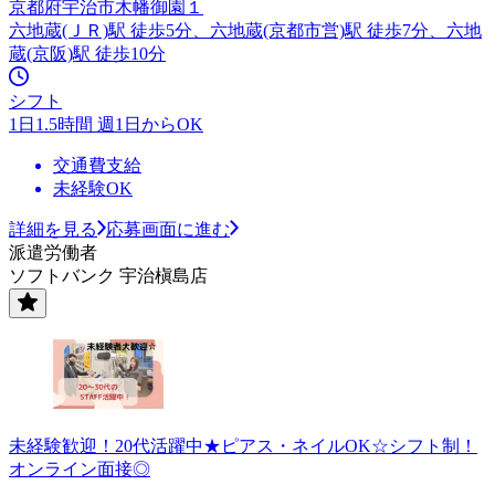
京都府宇治市木幡御園１
六地蔵(ＪＲ)駅 徒歩5分、六地蔵(京都市営)駅 徒歩7分、六地
蔵(京阪)駅 徒歩10分
シフト
1日1.5時間 週1日からOK
交通費支給
未経験OK
詳細を見る
応募画面に進む
派遣労働者
ソフトバンク 宇治槇島店
未経験歓迎！20代活躍中★ピアス・ネイルOK☆シフト制！
オンライン面接◎