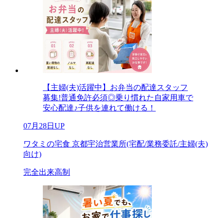
【主婦(夫)活躍中】お弁当の配達スタッフ
募集!普通免許必須◎乗り慣れた自家用車で
安心配達♪子供を連れて働ける！
07月28日UP
ワタミの宅食 京都宇治営業所(宅配/業務委託/主婦(夫)
向け)
完全出来高制