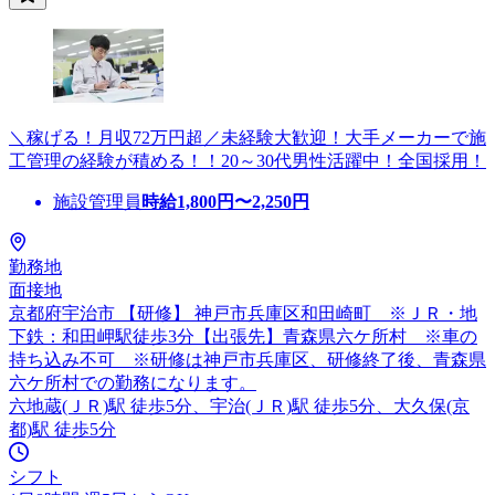
＼稼げる！月収72万円超／未経験大歓迎！大手メーカーで施
工管理の経験が積める！！20～30代男性活躍中！全国採用！
施設管理員
時給
1,800
円〜
2,250
円
勤務地
面接地
京都府宇治市 【研修】 神戸市兵庫区和田崎町 ※ＪＲ・地
下鉄：和田岬駅徒歩3分【出張先】青森県六ケ所村 ※車の
持ち込み不可 ※研修は神戸市兵庫区、研修終了後、青森県
六ケ所村での勤務になります。
六地蔵(ＪＲ)駅 徒歩5分、宇治(ＪＲ)駅 徒歩5分、大久保(京
都)駅 徒歩5分
シフト