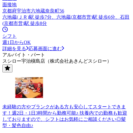
面接地
京都府宇治市六地蔵奈良町56
六地蔵(ＪＲ)駅 徒歩7分、六地蔵(京都市営)駅 徒歩6分、石田
(京都市営)駅 徒歩8分
シフト
週1日からOK
詳細を見る
応募画面に進む
アルバイト・パート
スシロー宇治槇島店（株式会社あきんどスシロー）
未経験の方やブランクがある方も安心してスタートできま
す！週2日・1日3時間から勤務可能♪ 扶養内での勤務も歓迎
しておりますので、シフトはお気軽にご相談ください◎髪
型・髪色自由♪