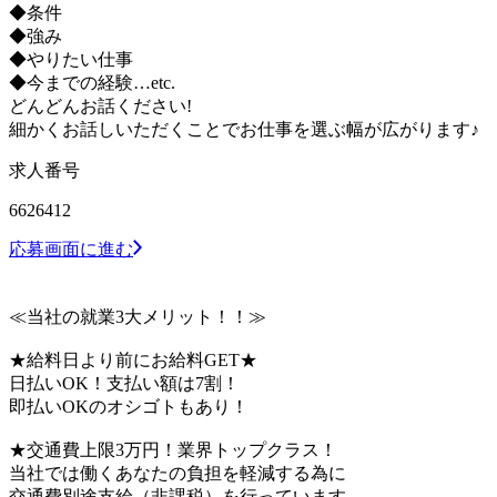
◆条件
◆強み
◆やりたい仕事
◆今までの経験…etc.
どんどんお話ください!
細かくお話しいただくことでお仕事を選ぶ幅が広がります♪
求人番号
6626412
応募画面に進む
≪当社の就業3大メリット！！≫
★給料日より前にお給料GET★
日払いOK！支払い額は7割！
即払いOKのオシゴトもあり！
★交通費上限3万円！業界トップクラス！
当社では働くあなたの負担を軽減する為に
交通費別途支給（非課税）を行っています。