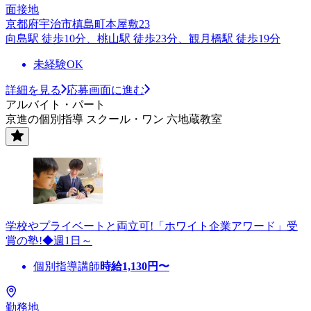
面接地
京都府宇治市槙島町本屋敷23
向島駅 徒歩10分、桃山駅 徒歩23分、観月橋駅 徒歩19分
未経験OK
詳細を見る
応募画面に進む
アルバイト・パート
京進の個別指導 スクール・ワン 六地蔵教室
学校やプライベートと両立可!「ホワイト企業アワード」受
賞の塾!◆週1日～
個別指導講師
時給
1,130
円〜
勤務地