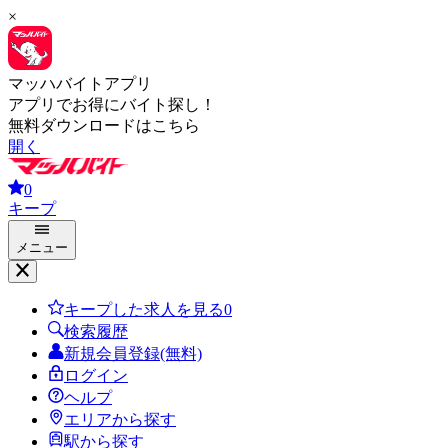
×
マッハバイトアプリ
アプリでお得にバイト探し！
無料ダウンロードはこちら
開く
0
キープ
メニュー
キープした求人を見る
0
検索履歴
新規会員登録(無料)
ログイン
ヘルプ
エリアから探す
駅から探す