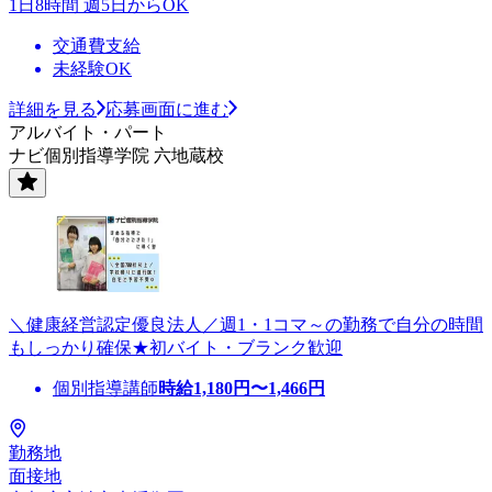
1日8時間 週5日からOK
交通費支給
未経験OK
詳細を見る
応募画面に進む
アルバイト・パート
ナビ個別指導学院 六地蔵校
＼健康経営認定優良法人／週1・1コマ～の勤務で自分の時間
もしっかり確保★初バイト・ブランク歓迎
個別指導講師
時給
1,180
円〜
1,466
円
勤務地
面接地