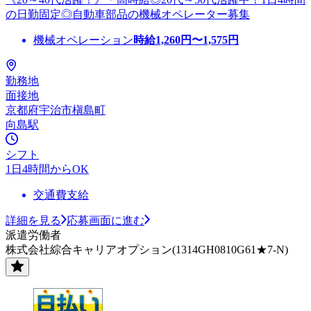
の日勤固定◎自動車部品の機械オペレーター募集
機械オペレーション
時給
1,260
円〜
1,575
円
勤務地
面接地
京都府宇治市槇島町
向島駅
シフト
1日4時間からOK
交通費支給
詳細を見る
応募画面に進む
派遣労働者
株式会社綜合キャリアオプション(1314GH0810G61★7-N)