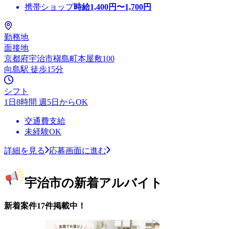
携帯ショップ
時給
1,400
円〜
1,700
円
勤務地
面接地
京都府宇治市槇島町本屋敷100
向島駅 徒歩15分
シフト
1日8時間 週5日からOK
交通費支給
未経験OK
詳細を見る
応募画面に進む
宇治市の新着アルバイト
新着案件17件掲載中！