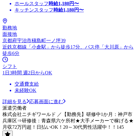
ホールスタッフ
時給
1,180
円〜
キッチンスタッフ
時給
1,180
円〜
勤務地
面接地
京都府宇治市槇島町一ノ坪39
近鉄京都線「小倉駅」から徒歩17分、バス停「大川原」から
徒歩6分
シフト
1日3時間 週2日からOK
交通費支給
未経験OK
詳細を見る
応募画面に進む
派遣労働者
株式会社ニチギワールド ／【勤務先】研修中1か月：神戸市
兵庫区⇒研修後：青森県六ケ所村★大手メーカーで稼げる★
月収72万円超！日払いOK！20～30代男性活躍中！！145