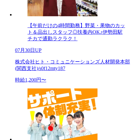
【午前だけの4時間勤務】野菜・果物のカッ
ト＆品出しスタッフ◎扶養内OK♪伊勢田駅
チカで通勤ラクラク！
07月30日UP
株式会社ヒト・コミュニケーションズ人材開発本部
(関西支社)/s0f12mty187
時給1,200円〜