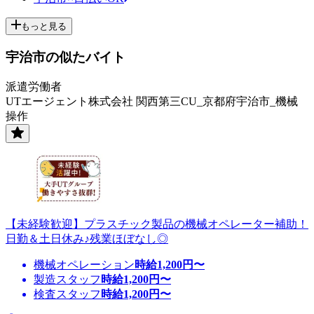
もっと見る
宇治市の似たバイト
派遣労働者
UTエージェント株式会社 関西第三CU_京都府宇治市_機械
操作
【未経験歓迎】プラスチック製品の機械オペレーター補助！
日勤＆土日休み♪残業ほぼなし◎
機械オペレーション
時給
1,200
円〜
製造スタッフ
時給
1,200
円〜
検査スタッフ
時給
1,200
円〜