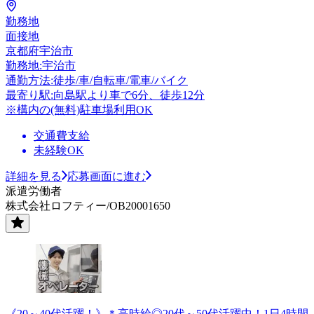
勤務地
面接地
京都府宇治市
勤務地:宇治市
通勤方法:徒歩/車/自転車/電車/バイク
最寄り駅:向島駅より車で6分、徒歩12分
※構内の(無料)駐車場利用OK
交通費支給
未経験OK
詳細を見る
応募画面に進む
派遣労働者
株式会社ロフティー/OB20001650
《20～40代活躍！》＊高時給◎20代～50代活躍中！1日4時間