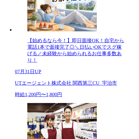
【始めるなら今！】即日面接OK！自宅から
電話1本で面接完了◎＼日払いOKでスグ稼
げる／未経験から始められるお仕事多数あ
り！
07月31日UP
UTエージェント株式会社 関西第三CU_宇治市
時給1,200円〜1,800円