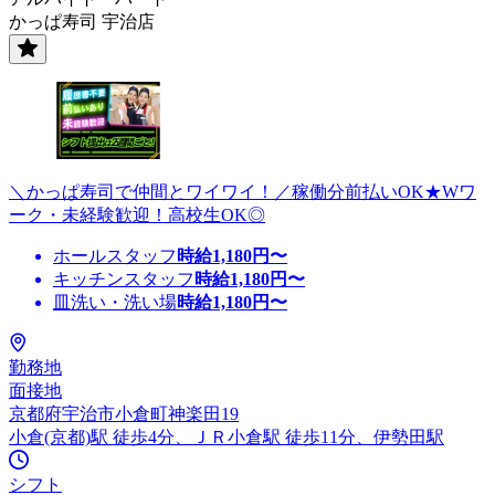
かっぱ寿司 宇治店
＼かっぱ寿司で仲間とワイワイ！／稼働分前払いOK★Wワ
ーク・未経験歓迎！高校生OK◎
ホールスタッフ
時給
1,180
円〜
キッチンスタッフ
時給
1,180
円〜
皿洗い・洗い場
時給
1,180
円〜
勤務地
面接地
京都府宇治市小倉町神楽田19
小倉(京都)駅 徒歩4分、ＪＲ小倉駅 徒歩11分、伊勢田駅
シフト