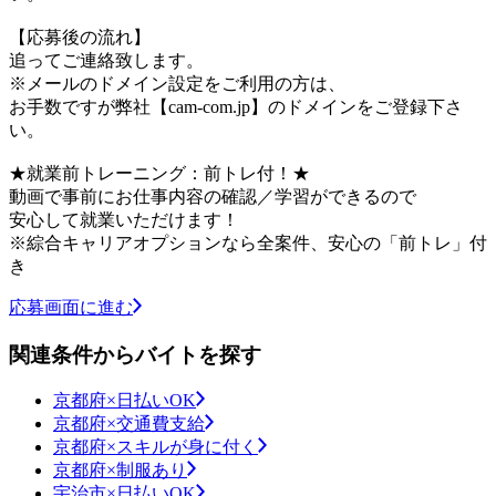
【応募後の流れ】
追ってご連絡致します。
※メールのドメイン設定をご利用の方は、
お手数ですが弊社【cam-com.jp】のドメインをご登録下さ
い。
★就業前トレーニング：前トレ付！★
動画で事前にお仕事内容の確認／学習ができるので
安心して就業いただけます！
※綜合キャリアオプションなら全案件、安心の「前トレ」付
き
応募画面に進む
関連条件からバイトを探す
京都府×日払いOK
京都府×交通費支給
京都府×スキルが身に付く
京都府×制服あり
宇治市×日払いOK