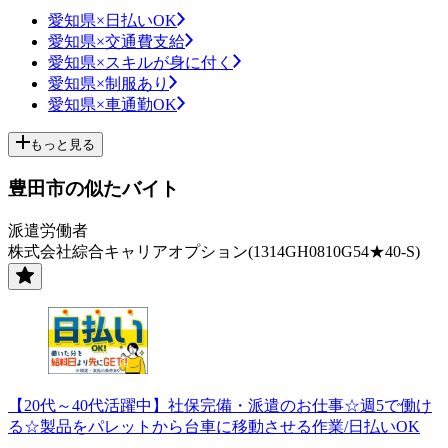
愛知県×日払いOK
愛知県×交通費支給
愛知県×スキルが身に付く
愛知県×制服あり
愛知県×車通勤OK
もっと見る
豊田市の似たバイト
派遣労働者
株式会社綜合キャリアオプション(1314GH0810G54★40-S)
【20代～40代活躍中】社保完備・派遣のお仕事☆週5で働け
る☆製品をパレットから台車に移動させる作業/日払いOK