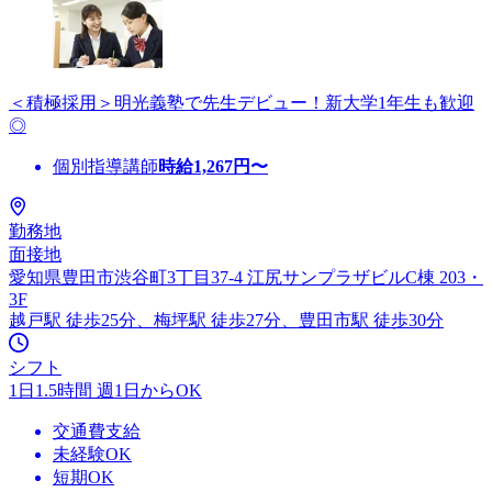
＜積極採用＞明光義塾で先生デビュー！新大学1年生も歓迎
◎
個別指導講師
時給
1,267
円〜
勤務地
面接地
愛知県豊田市渋谷町3丁目37-4 江尻サンプラザビルC棟 203・
3F
越戸駅 徒歩25分、梅坪駅 徒歩27分、豊田市駅 徒歩30分
シフト
1日1.5時間 週1日からOK
交通費支給
未経験OK
短期OK