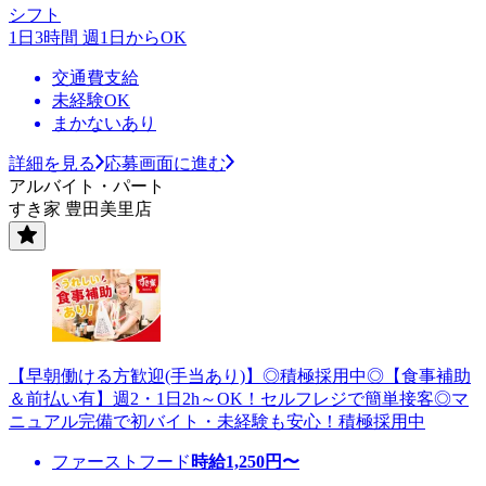
シフト
1日3時間 週1日からOK
交通費支給
未経験OK
まかないあり
詳細を見る
応募画面に進む
アルバイト・パート
すき家 豊田美里店
【早朝働ける方歓迎(手当あり)】◎積極採用中◎【食事補助
＆前払い有】週2・1日2h～OK！セルフレジで簡単接客◎マ
ニュアル完備で初バイト・未経験も安心！積極採用中
ファーストフード
時給
1,250
円〜