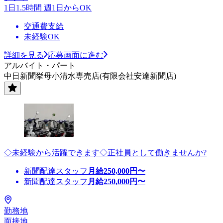
1日1.5時間 週1日からOK
交通費支給
未経験OK
詳細を見る
応募画面に進む
アルバイト・パート
中日新聞挙母小清水専売店(有限会社安達新聞店)
◇未経験から活躍できます◇正社員として働きませんか?
新聞配達スタッフ
月給
250,000
円〜
新聞配達スタッフ
月給
250,000
円〜
勤務地
面接地