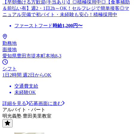
【早朝働ける方歓迎(手当あり)】◎積極採用中◎【食事補助
＆前払い有】週2・1日2h～OK！セルフレジで簡単接客◎マ
ニュアル完備で初バイト・未経験も安心！積極採用中
ファーストフード
時給
1,200
円〜
勤務地
面接地
愛知県豊田市堤本町本地8-3
シフト
1日2時間 週2日からOK
交通費支給
未経験OK
詳細を見る
応募画面に進む
アルバイト・パート
明光義塾 豊田美里教室