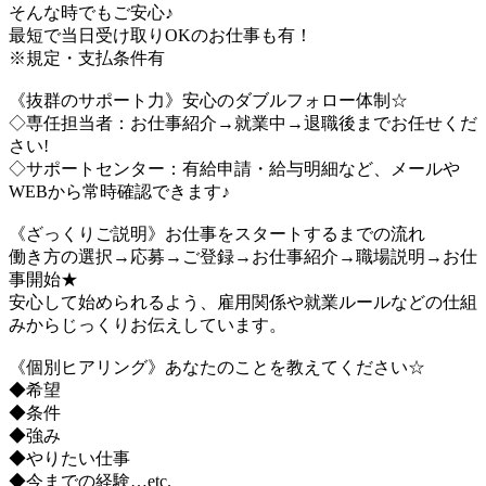
そんな時でもご安心♪
最短で当日受け取りOKのお仕事も有！
※規定・支払条件有
《抜群のサポート力》安心のダブルフォロー体制☆
◇専任担当者：お仕事紹介→就業中→退職後までお任せくだ
さい!
◇サポートセンター：有給申請・給与明細など、メールや
WEBから常時確認できます♪
《ざっくりご説明》お仕事をスタートするまでの流れ
働き方の選択→応募→ご登録→お仕事紹介→職場説明→お仕
事開始★
安心して始められるよう、雇用関係や就業ルールなどの仕組
みからじっくりお伝えしています。
《個別ヒアリング》あなたのことを教えてください☆
◆希望
◆条件
◆強み
◆やりたい仕事
◆今までの経験…etc.