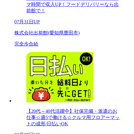
マ時間で収入UP！フードデリバリーなら出
前館で！
07月31日UP
株式会社出前館(愛知県豊田市)
完全歩合給
【20代～40代活躍中】社保完備・派遣のお
仕事☆週5で働ける☆クルマ用フロアーマッ
トの成形/日払いOK