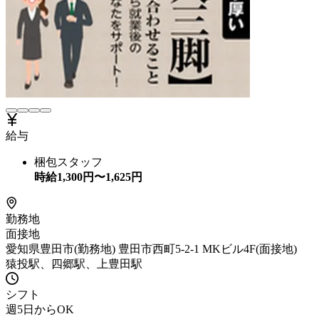
給与
梱包スタッフ
時給
1,300
円〜
1,625
円
勤務地
面接地
愛知県豊田市(勤務地) 豊田市西町5-2-1 MKビル4F(面接地)
猿投駅、四郷駅、上豊田駅
シフト
週5日からOK