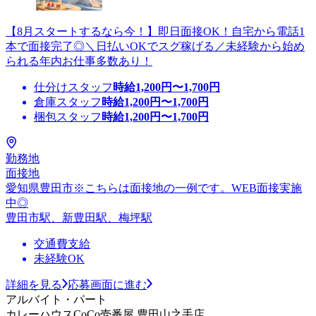
【8月スタートするなら今！】即日面接OK！自宅から電話1
本で面接完了◎＼日払いOKでスグ稼げる／未経験から始め
られる年内お仕事多数あり！
仕分けスタッフ
時給
1,200
円〜
1,700
円
倉庫スタッフ
時給
1,200
円〜
1,700
円
梱包スタッフ
時給
1,200
円〜
1,700
円
勤務地
面接地
愛知県豊田市※こちらは面接地の一例です。WEB面接実施
中◎
豊田市駅、新豊田駅、梅坪駅
交通費支給
未経験OK
詳細を見る
応募画面に進む
アルバイト・パート
カレーハウスCoCo壱番屋 豊田山之手店