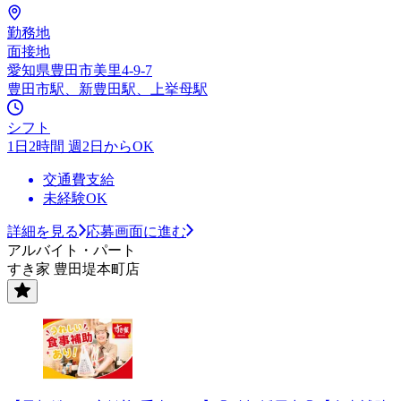
勤務地
面接地
愛知県豊田市美里4-9-7
豊田市駅、新豊田駅、上挙母駅
シフト
1日2時間 週2日からOK
交通費支給
未経験OK
詳細を見る
応募画面に進む
アルバイト・パート
すき家 豊田堤本町店