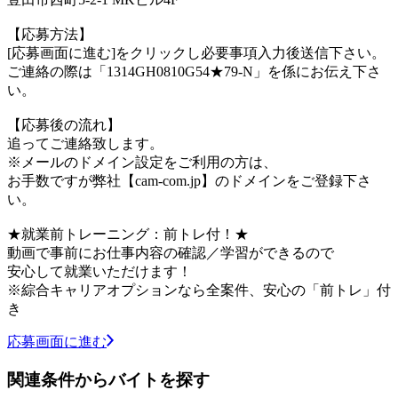
【応募方法】
[応募画面に進む]をクリックし必要事項入力後送信下さい。
ご連絡の際は「1314GH0810G54★79-N」を係にお伝え下さ
い。
【応募後の流れ】
追ってご連絡致します。
※メールのドメイン設定をご利用の方は、
お手数ですが弊社【cam-com.jp】のドメインをご登録下さ
い。
★就業前トレーニング：前トレ付！★
動画で事前にお仕事内容の確認／学習ができるので
安心して就業いただけます！
※綜合キャリアオプションなら全案件、安心の「前トレ」付
き
応募画面に進む
関連条件からバイトを探す