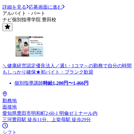
詳細を見る
応募画面に進む
アルバイト・パート
ナビ個別指導学院 豊田校
＼健康経営認定優良法人／週1・1コマ～の勤務で自分の時間
もしっかり確保★初バイト・ブランク歓迎
個別指導講師
時給
1,200
円〜
1,466
円
勤務地
面接地
愛知県豊田市明和町2-60-1 明倫ゼミナール内
三河豊田駅 徒歩11分、上挙母駅 徒歩29分
シフト