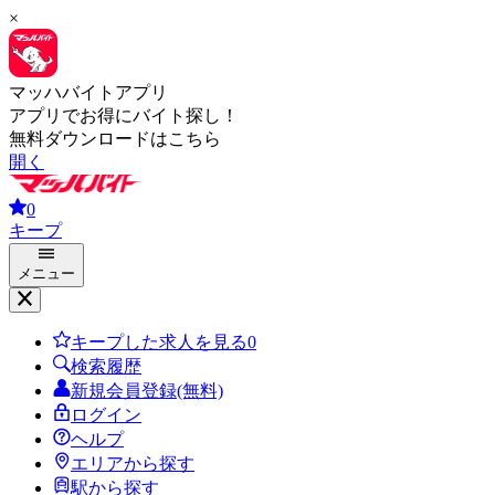
×
マッハバイトアプリ
アプリでお得にバイト探し！
無料ダウンロードはこちら
開く
0
キープ
メニュー
キープした求人を見る
0
検索履歴
新規会員登録(無料)
ログイン
ヘルプ
エリアから探す
駅から探す