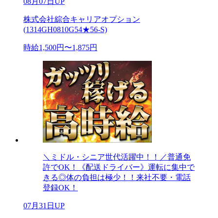
08月07日UP
株式会社綜合キャリアオプション
(1314GH0810G54★56-S)
時給1,500円〜1,875円
＼ミドル・シニア世代活躍中！！／普通免
許でOK！《配送ドライバー》運転に集中で
きる◎体の負担は極少！！来社不要・電話
登録OK！
07月31日UP