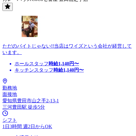
ただのバイトじゃない!!当店はワイズという会社が経営して
います。
ホールスタッフ
時給
1,140
円〜
キッチンスタッフ
時給
1,140
円〜
勤務地
面接地
愛知県豊田市山之手2-13-1
三河豊田駅 徒歩5分
シフト
1日3時間 週2日からOK