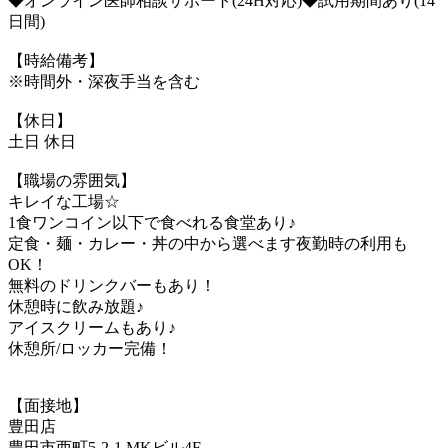
◆オンライン医師相談サポート(24H対応)◆試用期間あり(14
日間)
【時給備考】
※時間外・深夜手当を含む
【休日】
土日 休日
【職場の雰囲気】
キレイな工場☆
1食ワンコイン以下で食べれる食堂あり♪
定食・麺・カレー・丼の中から選べます夜勤時の利用も
OK！
無料のドリンクバーもあり！
休憩時に飲み放題♪
アイスクリームもあり♪
休憩所/ロッカー完備！
【面接地】
豊田店
豊田市西町5-2-1 MKビル4F