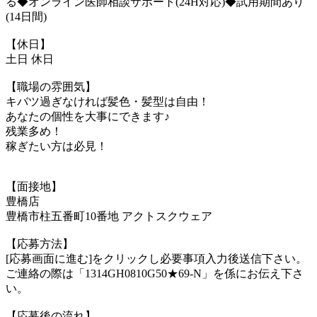
る◆オンライン医師相談サポート(24H対応)◆試用期間あり
(14日間)
【休日】
土日 休日
【職場の雰囲気】
キバツ過ぎなければ髪色・髪型は自由！
あなたの個性を大事にできます♪
残業多め！
稼ぎたい方は必見！
【面接地】
豊橋店
豊橋市柱五番町10番地 アクトスクウェア
【応募方法】
[応募画面に進む]をクリックし必要事項入力後送信下さい。
ご連絡の際は「1314GH0810G50★69-N」を係にお伝え下さ
い。
【応募後の流れ】