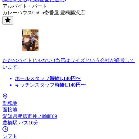
アルバイト・パート
カレーハウスCoCo壱番屋 豊橋藤沢店
ただのバイトじゃない!!当店はワイズという会社が経営して
います。
ホールスタッフ
時給
1,140
円〜
キッチンスタッフ
時給
1,140
円〜
勤務地
面接地
愛知県豊橋市神ノ輪町89
豊橋駅 バス10分
シフト