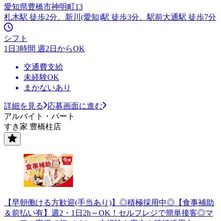
愛知県豊橋市神明町13
札木駅 徒歩2分、新川(愛知)駅 徒歩3分、駅前大通駅 徒歩7分
シフト
1日3時間 週2日からOK
交通費支給
未経験OK
まかないあり
詳細を見る
応募画面に進む
アルバイト・パート
すき家 豊橋柱店
【早朝働ける方歓迎(手当あり)】◎積極採用中◎【食事補助
＆前払い有】週2・1日2h～OK！セルフレジで簡単接客◎マ