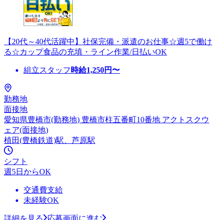
【20代～40代活躍中】社保完備・派遣のお仕事☆週5で働け
る☆カップ食品の充填・ライン作業/日払いOK
組立スタッフ
時給
1,250
円〜
勤務地
面接地
愛知県豊橋市(勤務地) 豊橋市柱五番町10番地 アクトスクウ
ェア(面接地)
植田(豊橋鉄道)駅、芦原駅
シフト
週5日からOK
交通費支給
未経験OK
詳細を見る
応募画面に進む