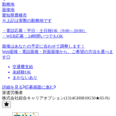
勤務地
面接地
愛知県豊橋市
※上記は実際の勤務地です
・電話応募：平日・土日祝OK（9:00～20:00）
・WEB応募：24時間いつでもOK
面接はあなたの予定に合わせて調整します！
Web面接・電話面接・対面面接から、ご希望の方法を選べま
す◎
交通費支給
未経験OK
まかないあり
詳細を見る
応募画面に進む
派遣労働者
株式会社綜合キャリアオプション(1314GH0810G50★65-N)