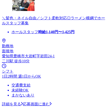
＼髪色・ネイル自由／シフト柔軟対応◎ラーメン横綱でホー
ルスタッフ募集
ホールスタッフ
時給
1,140
円〜
1,425
円
勤務地
面接地
愛知県豊橋市大岩町字岩田24-1
二川駅 徒歩10分
シフト
1日2時間 週1日からOK
交通費支給
未経験OK
まかないあり
詳細を見る
応募画面に進む