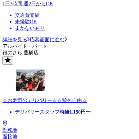
1日3時間 週2日からOK
交通費支給
未経験OK
まかないあり
詳細を見る
応募画面に進む
アルバイト・パート
銀のさら 豊橋店
☆お寿司のデリバリー☆☆髪色自由☆
デリバリースタッフ
時給
1,150
円〜
勤務地
面接地