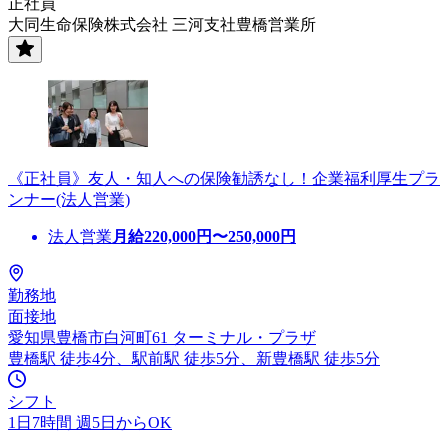
正社員
大同生命保険株式会社 三河支社豊橋営業所
《正社員》友人・知人への保険勧誘なし！企業福利厚生プラ
ンナー(法人営業)
法人営業
月給
220,000
円〜
250,000
円
勤務地
面接地
愛知県豊橋市白河町61 ターミナル・プラザ
豊橋駅 徒歩4分、駅前駅 徒歩5分、新豊橋駅 徒歩5分
シフト
1日7時間 週5日からOK