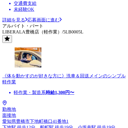
交通費支給
未経験OK
詳細を見る
応募画面に進む
アルバイト・パート
LIBERALA豊橋店（軽作業）/5LB0005L
《体を動かすのが好きな方に》洗車＆回送メインのシンプル
軽作業
軽作業・製造系
時給
1,300
円〜
勤務地
面接地
愛知県豊橋市下地町橋口41番地1
下地駅 徒歩12分、船町駅 徒歩19分、小坂井駅 徒歩19分