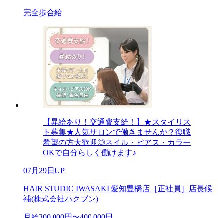
完全歩合給
【昇給あり！交通費支給！】★スタイリス
ト募集★人気サロンで働きませんか？復職
希望の方大歓迎◎ネイル・ピアス・カラー
OKで自分らしく働けます♪
07月29日UP
HAIR STUDIO IWASAKI 愛知豊橋店［正社員］店長候
補(株式会社ハクブン)
月給300,000円〜400,000円