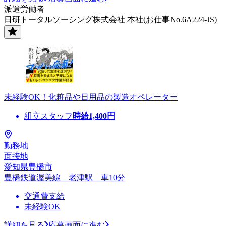
派遣労働者
日研トータルソーシング株式会社 本社(お仕事No.6A224-JS)
未経験OK！化粧品や日用品の製造オペレーター
組立スタッフ
時給
1,400
円
勤務地
面接地
愛知県豊橋市
豊橋鉄道渥美線 老津駅 車10分
交通費支給
未経験OK
詳細を見る
応募画面に進む