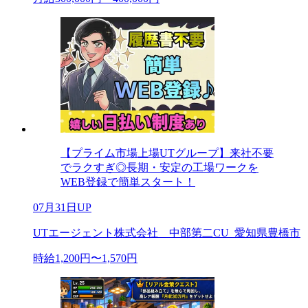
【プライム市場上場UTグループ】来社不要
でラクすぎ◎長期・安定の工場ワークを
WEB登録で簡単スタート！
07月31日UP
UTエージェント株式会社 中部第二CU_愛知県豊橋市
時給1,200円〜1,570円