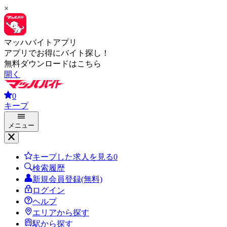
×
マッハバイトアプリ
アプリでお得にバイト探し！
無料ダウンロードはこちら
開く
0
キープ
メニュー
キープした求人を見る
0
検索履歴
新規会員登録(無料)
ログイン
ヘルプ
エリアから探す
駅から探す