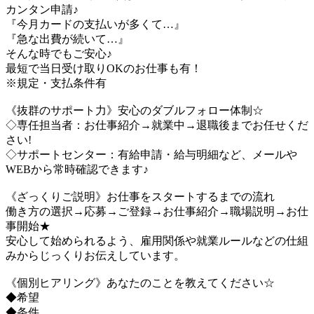
カンタン申請♪
『今月カードの支払いが多くて…』
『急な出費が続いて…』
そんな時でもご安心♪
最短で当日受け取りOKのお仕事も有！
※規定・支払条件有
《抜群のサポート力》安心のダブルフォロー体制☆
◇専任担当者：お仕事紹介→就業中→退職後までお任せくだ
さい!
◇サポートセンター：有給申請・給与明細など、メールや
WEBから常時確認できます♪
《ざっくりご説明》お仕事をスタートするまでの流れ
働き方の選択→応募→ご登録→お仕事紹介→職場説明→お仕
事開始★
安心して始められるよう、雇用関係や就業ルールなどの仕組
みからじっくりお伝えしています。
《個別ヒアリング》あなたのことを教えてください☆
◆希望
◆条件