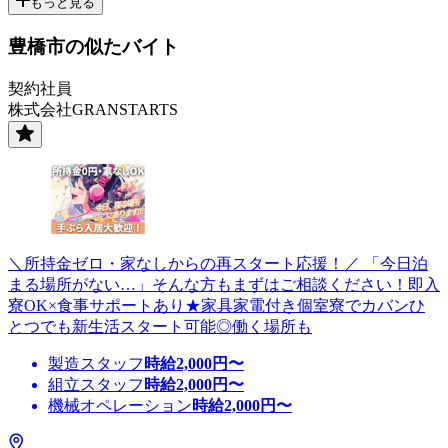
もっと見る
豊橋市の似たバイト
契約社員
株式会社GRANSTARTS
＼所持金ゼロ・家なしからの再スタート応援！／ 「今日泊
まる場所がない…」そんな方もまずはご相談ください！即入
寮OK×食事サポートあり★家具家電付き個室寮でカバンひ
とつでも新生活スタート可能◎働く場所も
製造スタッフ
時給
2,000
円〜
組立スタッフ
時給
2,000
円〜
機械オペレーション
時給
2,000
円〜