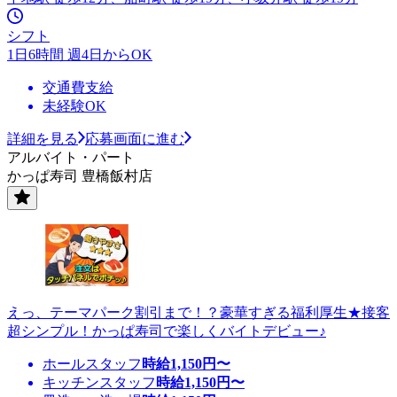
シフト
1日6時間 週4日からOK
交通費支給
未経験OK
詳細を見る
応募画面に進む
アルバイト・パート
かっぱ寿司 豊橋飯村店
えっ、テーマパーク割引まで！？豪華すぎる福利厚生★接客
超シンプル！かっぱ寿司で楽しくバイトデビュー♪
ホールスタッフ
時給
1,150
円〜
キッチンスタッフ
時給
1,150
円〜