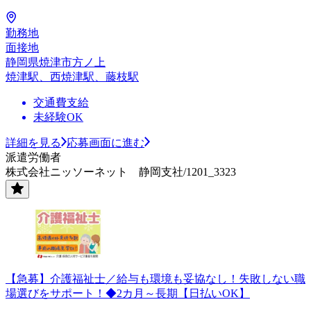
勤務地
面接地
静岡県焼津市方ノ上
焼津駅、西焼津駅、藤枝駅
交通費支給
未経験OK
詳細を見る
応募画面に進む
派遣労働者
株式会社ニッソーネット 静岡支社/1201_3323
【急募】介護福祉士／給与も環境も妥協なし！失敗しない職
場選びをサポート！◆2カ月～長期【日払いOK】