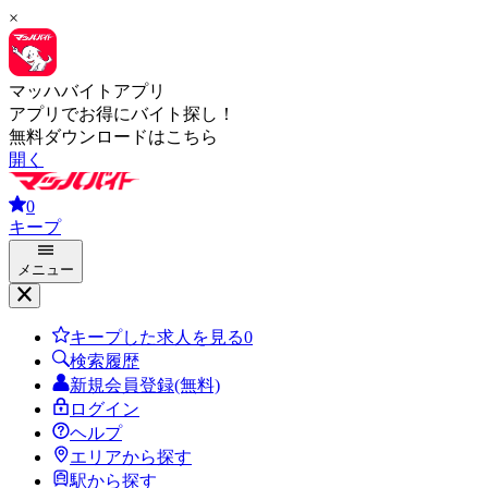
×
マッハバイトアプリ
アプリでお得にバイト探し！
無料ダウンロードはこちら
開く
0
キープ
メニュー
キープした求人を見る
0
検索履歴
新規会員登録(無料)
ログイン
ヘルプ
エリアから探す
駅から探す