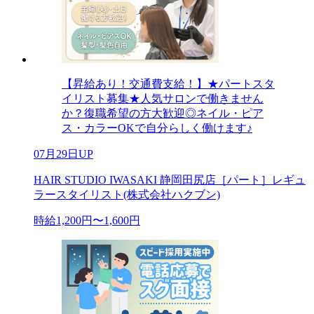
【昇給あり！交通費支給！】★パートスタ
イリスト募集★人気サロンで働きません
か？復職希望の方大歓迎◎ネイル・ピア
ス・カラーOKで自分らしく働けます♪
07月29日UP
HAIR STUDIO IWASAKI 静岡田尻店［パート］レギュ
ラースタイリスト(株式会社ハクブン)
時給1,200円〜1,600円