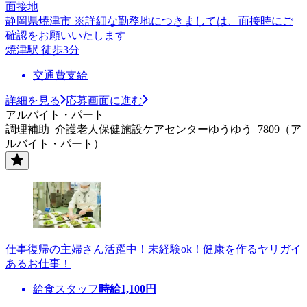
面接地
静岡県焼津市 ※詳細な勤務地につきましては、面接時にご
確認をお願いいたします
焼津駅 徒歩3分
交通費支給
詳細を見る
応募画面に進む
アルバイト・パート
調理補助_介護老人保健施設ケアセンターゆうゆう_7809（ア
ルバイト・パート）
仕事復帰の主婦さん活躍中！未経験ok！健康を作るヤリガイ
あるお仕事！
給食スタッフ
時給
1,100
円