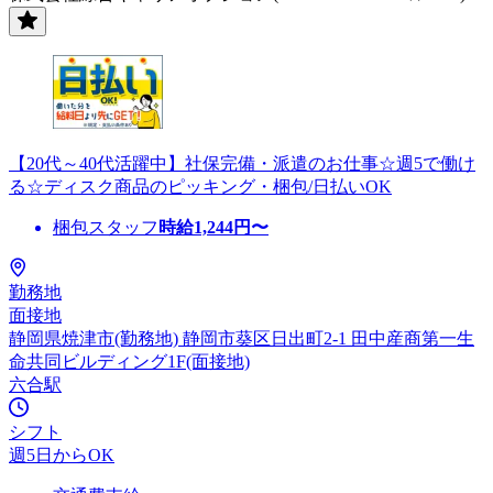
【20代～40代活躍中】社保完備・派遣のお仕事☆週5で働け
る☆ディスク商品のピッキング・梱包/日払いOK
梱包スタッフ
時給
1,244
円〜
勤務地
面接地
静岡県焼津市(勤務地) 静岡市葵区日出町2-1 田中産商第一生
命共同ビルディング1F(面接地)
六合駅
シフト
週5日からOK