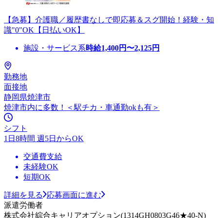
【急募】介護職／履歴書なしで即応募＆スグ開始！経験・知
識"0"OK【日払いOK】
施設・サービス系
時給
1,400
円〜
2,125
円
勤務地
面接地
静岡県焼津市
焼津市内に多数！＜駅チカ・車通勤okも有＞
シフト
1日8時間 週5日からOK
交通費支給
未経験OK
短期OK
詳細を見る
応募画面に進む
派遣労働者
株式会社綜合キャリアオプション(1314GH0803G46★40-N)