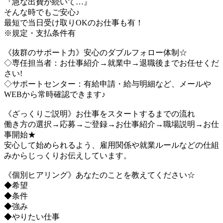
『急な出費が続いて…』
そんな時でもご安心♪
最短で当日受け取りOKのお仕事も有！
※規定・支払条件有
《抜群のサポート力》安心のダブルフォロー体制☆
◇専任担当者：お仕事紹介→就業中→退職後までお任せくだ
さい!
◇サポートセンター：有給申請・給与明細など、メールや
WEBから常時確認できます♪
《ざっくりご説明》お仕事をスタートするまでの流れ
働き方の選択→応募→ご登録→お仕事紹介→職場説明→お仕
事開始★
安心して始められるよう、雇用関係や就業ルールなどの仕組
みからじっくりお伝えしています。
《個別ヒアリング》あなたのことを教えてください☆
◆希望
◆条件
◆強み
◆やりたい仕事