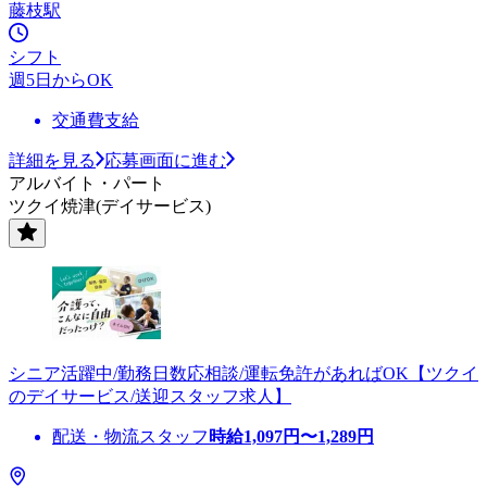
藤枝駅
シフト
週5日からOK
交通費支給
詳細を見る
応募画面に進む
アルバイト・パート
ツクイ焼津(デイサービス)
シニア活躍中/勤務日数応相談/運転免許があればOK【ツクイ
のデイサービス/送迎スタッフ求人】
配送・物流スタッフ
時給
1,097
円〜
1,289
円