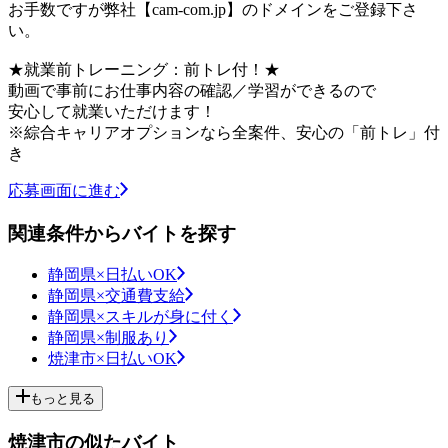
お手数ですが弊社【cam-com.jp】のドメインをご登録下さ
い。
★就業前トレーニング：前トレ付！★
動画で事前にお仕事内容の確認／学習ができるので
安心して就業いただけます！
※綜合キャリアオプションなら全案件、安心の「前トレ」付
き
応募画面に進む
関連条件からバイトを探す
静岡県×日払いOK
静岡県×交通費支給
静岡県×スキルが身に付く
静岡県×制服あり
焼津市×日払いOK
もっと見る
焼津市の似たバイト