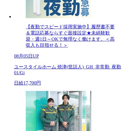
【夜勤でスピード採用実施中】履歴書不要
＆電話応募ならすぐ面接設定★未経験歓
迎・週1日～OKで無理なく働けます。＜高
収入も目指せる！＞
08月05日UP
ユースタイルホーム 焼津(世話人)_GH_非常勤_夜勤
01/Gi
日給17,700円