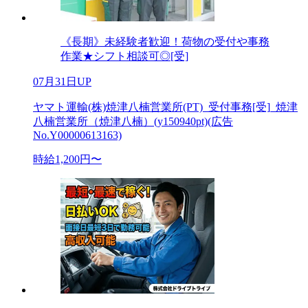
《長期》未経験者歓迎！荷物の受付や事務
作業★シフト相談可◎[受]
07月31日UP
ヤマト運輸(株)焼津八楠営業所(PT)_受付事務[受]_焼津
八楠営業所（焼津八楠）(y150940pt)(広告
No.Y00000613163)
時給1,200円〜