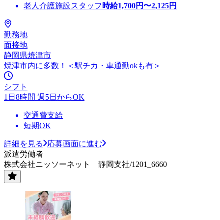
老人介護施設スタッフ
時給
1,700
円〜
2,125
円
勤務地
面接地
静岡県焼津市
焼津市内に多数！＜駅チカ・車通勤okも有＞
シフト
1日8時間 週5日からOK
交通費支給
短期OK
詳細を見る
応募画面に進む
派遣労働者
株式会社ニッソーネット 静岡支社/1201_6660