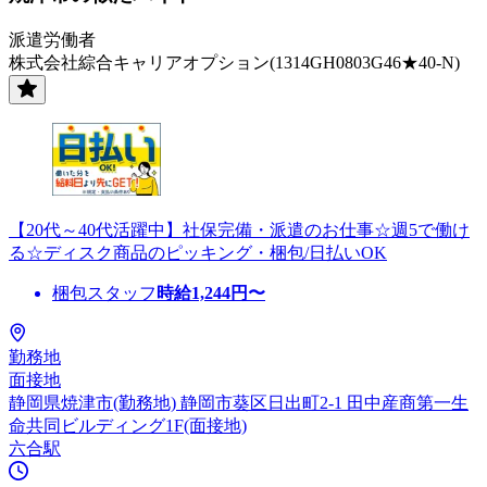
派遣労働者
株式会社綜合キャリアオプション(1314GH0803G46★40-N)
【20代～40代活躍中】社保完備・派遣のお仕事☆週5で働け
る☆ディスク商品のピッキング・梱包/日払いOK
梱包スタッフ
時給
1,244
円〜
勤務地
面接地
静岡県焼津市(勤務地) 静岡市葵区日出町2-1 田中産商第一生
命共同ビルディング1F(面接地)
六合駅