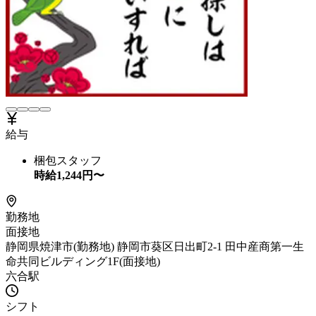
給与
梱包スタッフ
時給
1,244
円〜
勤務地
面接地
静岡県焼津市(勤務地) 静岡市葵区日出町2-1 田中産商第一生
命共同ビルディング1F(面接地)
六合駅
シフト