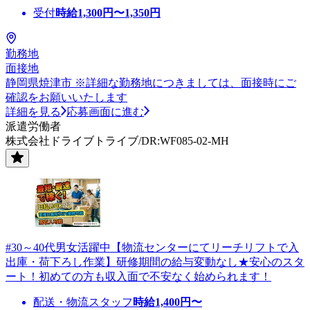
受付
時給
1,300
円〜
1,350
円
勤務地
面接地
静岡県焼津市 ※詳細な勤務地につきましては、面接時にご
確認をお願いいたします
詳細を見る
応募画面に進む
派遣労働者
株式会社ドライブトライブ/DR:WF085-02-MH
#30～40代男女活躍中【物流センターにてリーチリフトで入
出庫・荷下ろし作業】研修期間の給与変動なし★安心のスタ
ート！初めての方も収入面で不安なく始められます！
配送・物流スタッフ
時給
1,400
円〜