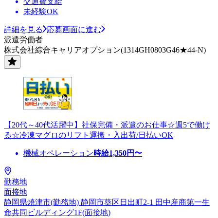
交通費支給
未経験OK
詳細を見る
応募画面に進む
派遣労働者
株式会社綜合キャリアオプション(1314GH0803G46★44-N)
【20代～40代活躍中】社保完備・派遣のお仕事☆週5で働け
る☆冷凍マグロのリフト運搬・入出荷/日払いOK
機械オペレーション
時給
1,350
円〜
勤務地
面接地
静岡県焼津市(勤務地) 静岡市葵区日出町2-1 田中産商第一生
命共同ビルディング1F(面接地)