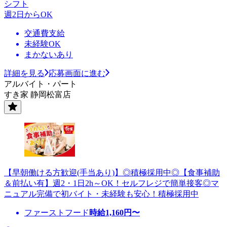
シフト
週2日からOK
交通費支給
未経験OK
まかないあり
詳細を見る
応募画面に進む
アルバイト・パート
すき家 静岡松富店
【早朝働ける方歓迎(手当あり)】◎積極採用中◎【食事補助
＆前払い有】週2・1日2h～OK！セルフレジで簡単接客◎マ
ニュアル完備で初バイト・未経験も安心！積極採用中
ファーストフード
時給
1,160
円〜