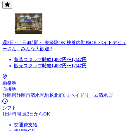
週2日～ 1日4時間～ 未経験OK 扶養内勤務OK バイトデビュ
ーさん…みんな大歓迎!!
製造スタッフ
時給
1,097
円〜
1,147
円
販売スタッフ
時給
1,097
円〜
1,147
円
勤務地
面接地
静岡県静岡市清水区駒越北町8-1 ベイドリーム清水1F
シフト
1日4時間 週2日からOK
交通費支給
未経験OK