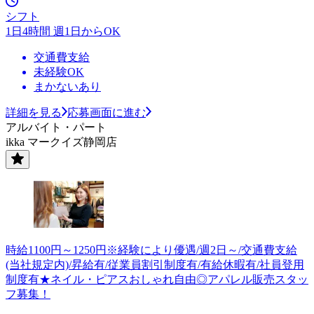
シフト
1日4時間 週1日からOK
交通費支給
未経験OK
まかないあり
詳細を見る
応募画面に進む
アルバイト・パート
ikka マークイズ静岡店
時給1100円～1250円※経験により優遇/週2日～/交通費支給
(当社規定内)/昇給有/従業員割引制度有/有給休暇有/社員登用
制度有★ネイル・ピアスおしゃれ自由◎アパレル販売スタッ
フ募集！