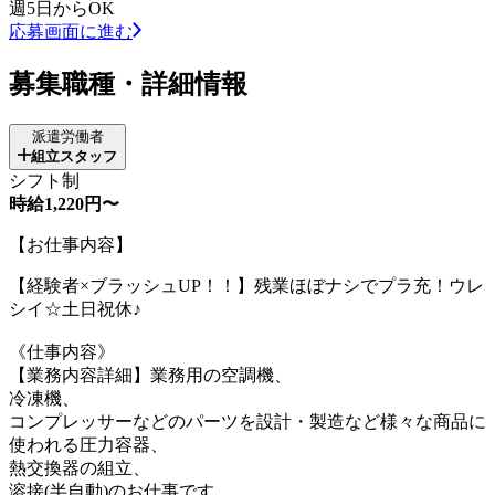
週5日からOK
応募画面に進む
募集職種・詳細情報
派遣労働者
組立スタッフ
シフト制
時給1,220円〜
【お仕事内容】
【経験者×ブラッシュUP！！】残業ほぼナシでプラ充！ウレ
シイ☆土日祝休♪
《仕事内容》
【業務内容詳細】業務用の空調機、
冷凍機、
コンプレッサーなどのパーツを設計・製造など様々な商品に
使われる圧力容器、
熱交換器の組立、
溶接(半自動)のお仕事です。