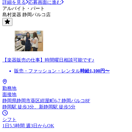
詳細を見る
応募画面に進む
アルバイト・パート
島村楽器 静岡パルコ店
【楽器販売の仕事】時間曜日相談可能です♪
販売・ファッション・レンタル
時給
1,100
円〜
勤務地
面接地
静岡県静岡市葵区紺屋町6-7 静岡パルコ8F
静岡駅 徒歩3分、新静岡駅 徒歩5分
シフト
1日5.5時間 週3日からOK