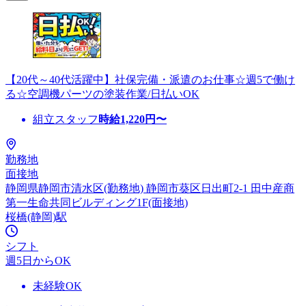
【20代～40代活躍中】社保完備・派遣のお仕事☆週5で働け
る☆空調機パーツの塗装作業/日払いOK
組立スタッフ
時給
1,220
円〜
勤務地
面接地
静岡県静岡市清水区(勤務地) 静岡市葵区日出町2-1 田中産商
第一生命共同ビルディング1F(面接地)
桜橋(静岡)駅
シフト
週5日からOK
未経験OK