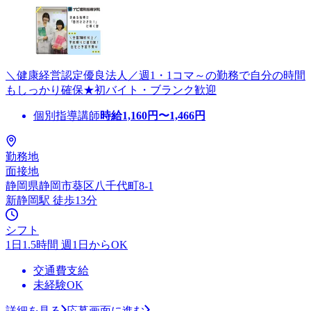
＼健康経営認定優良法人／週1・1コマ～の勤務で自分の時間
もしっかり確保★初バイト・ブランク歓迎
個別指導講師
時給
1,160
円〜
1,466
円
勤務地
面接地
静岡県静岡市葵区八千代町8-1
新静岡駅 徒歩13分
シフト
1日1.5時間 週1日からOK
交通費支給
未経験OK
詳細を見る
応募画面に進む