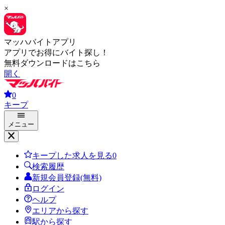
×
マッハバイトアプリ
アプリでお得にバイト探し！
無料ダウンロードはこちら
開く
0
キープ
メニュー
キープした求人を見る
0
検索履歴
新規会員登録(無料)
ログイン
ヘルプ
エリアから探す
駅から探す