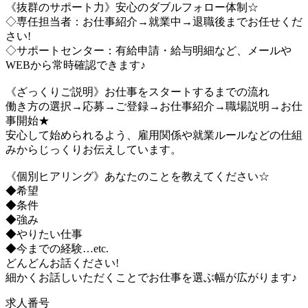
《抜群のサポート力》安心のダブルフォロー体制☆
◇専任担当者：お仕事紹介→就業中→退職後までお任せくだ
さい!
◇サポートセンター：有給申請・給与明細など、メールや
WEBから常時確認できます♪
《ざっくりご説明》お仕事をスタートするまでの流れ
働き方の選択→応募→ご登録→お仕事紹介→職場説明→お仕
事開始★
安心して始められるよう、雇用関係や就業ルールなどの仕組
みからじっくりお伝えしています。
《個別ヒアリング》あなたのことを教えてください☆
◆希望
◆条件
◆強み
◆やりたい仕事
◆今までの経験…etc.
どんどんお話ください!
細かくお話しいただくことでお仕事を選ぶ幅が広がります♪
求人番号