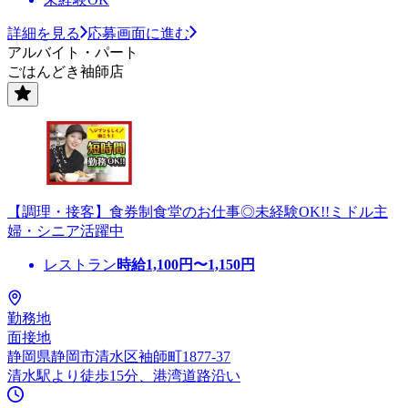
詳細を見る
応募画面に進む
アルバイト・パート
ごはんどき袖師店
【調理・接客】食券制食堂のお仕事◎未経験OK!!ミドル主
婦・シニア活躍中
レストラン
時給
1,100
円〜
1,150
円
勤務地
面接地
静岡県静岡市清水区袖師町1877-37
清水駅より徒歩15分、港湾道路沿い