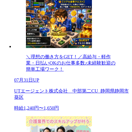
＼理想の働き方をGET！／高給与・軽作
業・日払いOKのお仕事多数♪未経験歓迎の
簡単工場ワーク！
07月31日UP
UTエージェント株式会社 中部第二CU_静岡県静岡市
葵区
時給1,240円〜1,650円