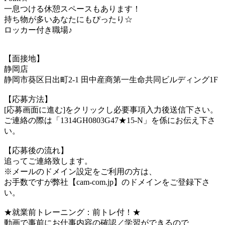
一息つける休憩スペースもあります！
持ち物が多いあなたにもぴったり☆
ロッカー付き職場♪
【面接地】
静岡店
静岡市葵区日出町2-1 田中産商第一生命共同ビルディング1F
【応募方法】
[応募画面に進む]をクリックし必要事項入力後送信下さい。
ご連絡の際は「1314GH0803G47★15-N」を係にお伝え下さ
い。
【応募後の流れ】
追ってご連絡致します。
※メールのドメイン設定をご利用の方は、
お手数ですが弊社【cam-com.jp】のドメインをご登録下さ
い。
★就業前トレーニング：前トレ付！★
動画で事前にお仕事内容の確認／学習ができるので