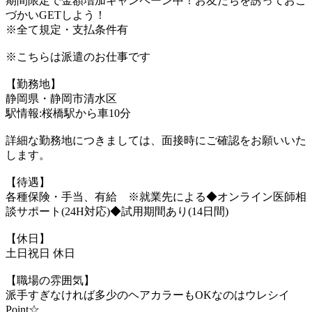
期間限定で金額増加キャンペーン中！お友だちを誘っておこ
づかいGETしよう！
※全て規定・支払条件有
※こちらは派遣のお仕事です
【勤務地】
静岡県・静岡市清水区
駅情報:桜橋駅から車10分
詳細な勤務地につきましては、面接時にご確認をお願いいた
します。
【待遇】
各種保険・手当、有給 ※就業先による◆オンライン医師相
談サポート(24H対応)◆試用期間あり(14日間)
【休日】
土日祝日 休日
【職場の雰囲気】
派手すぎなければ多少のヘアカラーもOKなのはウレシイ
Point☆