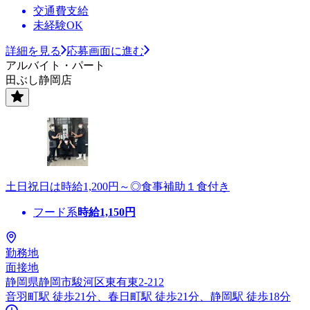
交通費支給
未経験OK
詳細を見る
応募画面に進む
アルバイト・パート
田ぶし静岡店
土日祝日は時給1,200円～◎食事補助１食付き
フード系
時給
1,150
円
勤務地
面接地
静岡県静岡市駿河区東有東2-212
音羽町駅 徒歩21分、春日町駅 徒歩21分、静岡駅 徒歩18分