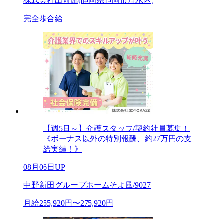
株式会社出前館(静岡県静岡市清水区)
完全歩合給
【週5日～】介護スタッフ/契約社員募集！
《ボーナス以外の特別報酬、約27万円の支
給実績！》
08月06日UP
中野新田グループホームそよ風/9027
月給255,920円〜275,920円