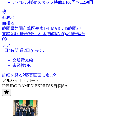
アパレル販売スタッフ
時給
1,100
円〜
1,250
円
勤務地
面接地
静岡県静岡市葵区袖木191 MARK IS静岡2F
東静岡駅 徒歩3分、柚木(静岡鉄道)駅 徒歩4分
シフト
1日4時間 週2日からOK
交通費支給
未経験OK
詳細を見る
応募画面に進む
アルバイト・パート
IPPUDO RAMEN EXPRESS 静岡SA