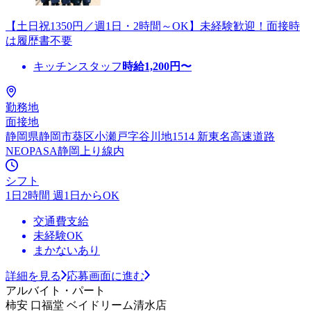
【土日祝1350円／週1日・2時間～OK】未経験歓迎！面接時
は履歴書不要
キッチンスタッフ
時給
1,200
円〜
勤務地
面接地
静岡県静岡市葵区小瀬戸字谷川地1514 新東名高速道路
NEOPASA静岡上り線内
シフト
1日2時間 週1日からOK
交通費支給
未経験OK
まかないあり
詳細を見る
応募画面に進む
アルバイト・パート
柿安 口福堂 ベイドリーム清水店