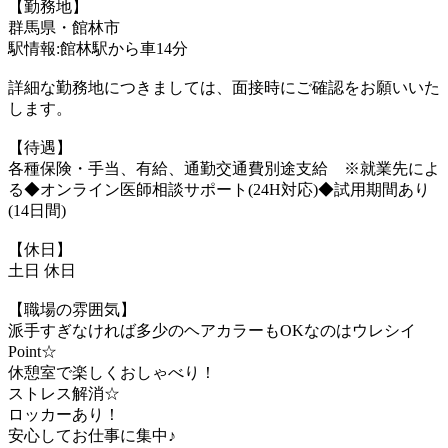
【勤務地】
群馬県・館林市
駅情報:館林駅から車14分
詳細な勤務地につきましては、面接時にご確認をお願いいた
します。
【待遇】
各種保険・手当、有給、通勤交通費別途支給 ※就業先によ
る◆オンライン医師相談サポート(24H対応)◆試用期間あり
(14日間)
【休日】
土日 休日
【職場の雰囲気】
派手すぎなければ多少のヘアカラーもOKなのはウレシイ
Point☆
休憩室で楽しくおしゃべり！
ストレス解消☆
ロッカーあり！
安心してお仕事に集中♪