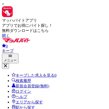
×
マッハバイトアプリ
アプリでお得にバイト探し！
無料ダウンロードはこちら
開く
0
キープ
メニュー
キープした求人を見る
0
検索履歴
新規会員登録(無料)
ログイン
ヘルプ
エリアから探す
駅から探す