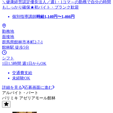
＼健康経営認定優良法人／週1・1コマ～の勤務で自分の時間
もしっかり確保★初バイト・ブランク歓迎
個別指導講師
時給
1,140
円〜
1,466
円
勤務地
面接地
群馬県館林市本町2-7-1
館林駅 徒歩5分
シフト
1日1.5時間 週1日からOK
交通費支給
未経験OK
詳細を見る
応募画面に進む
アルバイト・パート
パリミキ アゼリアモール館林