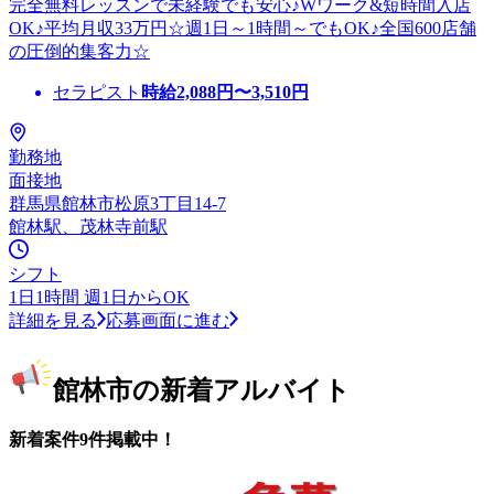
完全無料レッスンで未経験でも安心♪Wワーク&短時間入店
OK♪平均月収33万円☆週1日～1時間～でもOK♪全国600店舗
の圧倒的集客力☆
セラピスト
時給
2,088
円〜
3,510
円
勤務地
面接地
群馬県館林市松原3丁目14-7
館林駅、茂林寺前駅
シフト
1日1時間 週1日からOK
詳細を見る
応募画面に進む
館林市の新着アルバイト
新着案件9件掲載中！