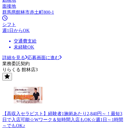
勤務地
面接地
群馬県館林市赤土町800-1
シフト
週1日からOK
交通費支給
未経験OK
詳細を見る
応募画面に進む
業務委託契約
りらくる 館林店3
【高収入セラピスト】経験者1施術あたり2,840円～！最短3
日で入店可能☆Wワーク＆短時間入店もOK☆週1日～1時間
～でもOK♪