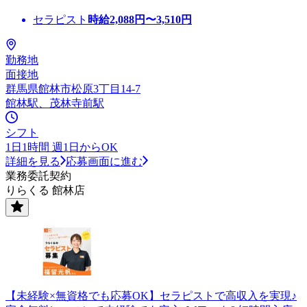
セラピスト
時給
2,088
円〜
3,510
円
勤務地
面接地
群馬県館林市松原3丁目14-7
館林駅、茂林寺前駅
シフト
1日1時間 週1日からOK
詳細を見る
応募画面に進む
業務委託契約
りらくる 館林店
【未経験×無資格でも応募OK】セラピストで高収入を実現♪