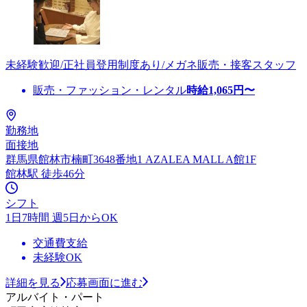
未経験歓迎/正社員登用制度あり/メガネ販売・接客スタッフ
販売・ファッション・レンタル
時給
1,065
円〜
勤務地
面接地
群馬県館林市楠町3648番地1 AZALEA MALL A館1F
館林駅 徒歩46分
シフト
1日7時間 週5日からOK
交通費支給
未経験OK
詳細を見る
応募画面に進む
アルバイト・パート