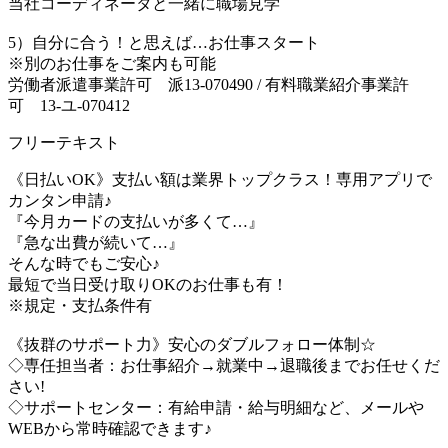
当社コーディネータと一緒に職場見学
5）自分に合う！と思えば…お仕事スタート
※別のお仕事をご案内も可能
労働者派遣事業許可 派13-070490 / 有料職業紹介事業許
可 13-ユ-070412
フリーテキスト
《日払いOK》支払い額は業界トップクラス！専用アプリで
カンタン申請♪
『今月カードの支払いが多くて…』
『急な出費が続いて…』
そんな時でもご安心♪
最短で当日受け取りOKのお仕事も有！
※規定・支払条件有
《抜群のサポート力》安心のダブルフォロー体制☆
◇専任担当者：お仕事紹介→就業中→退職後までお任せくだ
さい!
◇サポートセンター：有給申請・給与明細など、メールや
WEBから常時確認できます♪