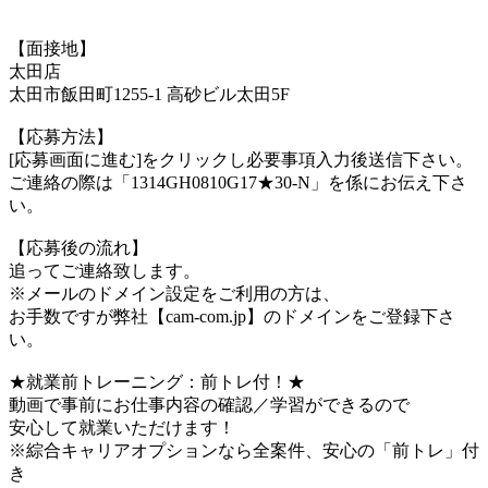
【面接地】
太田店
太田市飯田町1255-1 高砂ビル太田5F
【応募方法】
[応募画面に進む]をクリックし必要事項入力後送信下さい。
ご連絡の際は「1314GH0810G17★30-N」を係にお伝え下さ
い。
【応募後の流れ】
追ってご連絡致します。
※メールのドメイン設定をご利用の方は、
お手数ですが弊社【cam-com.jp】のドメインをご登録下さ
い。
★就業前トレーニング：前トレ付！★
動画で事前にお仕事内容の確認／学習ができるので
安心して就業いただけます！
※綜合キャリアオプションなら全案件、安心の「前トレ」付
き