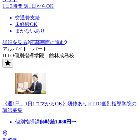
1日3時間 週1日からOK
交通費支給
未経験OK
まかないあり
詳細を見る
応募画面に進む
アルバイト・パート
ITTO個別指導学院 館林成島校
《週1日、1日1コマからOK》研修あり♪ITTO個別指導学院の
講師募集
個別指導講師
時給
1,080
円〜