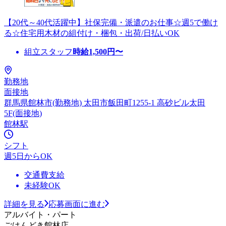
【20代～40代活躍中】社保完備・派遣のお仕事☆週5で働け
る☆住宅用木材の組付け・梱包・出荷/日払いOK
組立スタッフ
時給
1,500
円〜
勤務地
面接地
群馬県館林市(勤務地) 太田市飯田町1255-1 高砂ビル太田
5F(面接地)
館林駅
シフト
週5日からOK
交通費支給
未経験OK
詳細を見る
応募画面に進む
アルバイト・パート
ごはんどき館林店