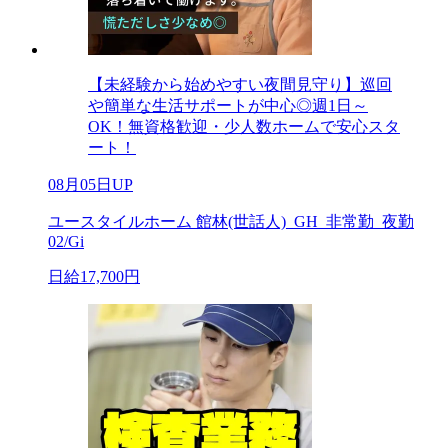
【未経験から始めやすい夜間見守り】巡回
や簡単な生活サポートが中心◎週1日～
OK！無資格歓迎・少人数ホームで安心スタ
ート！
08月05日UP
ユースタイルホーム 館林(世話人)_GH_非常勤_夜勤
02/Gi
日給17,700円