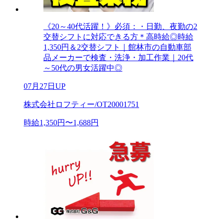
《20～40代活躍！》必須：・日勤、夜勤の2
交替シフトに対応できる方＊高時給◎時給
1,350円＆2交替シフト｜館林市の自動車部
品メーカーで検査・洗浄・加工作業｜20代
～50代の男女活躍中◎
07月27日UP
株式会社ロフティー/OT20001751
時給1,350円〜1,688円