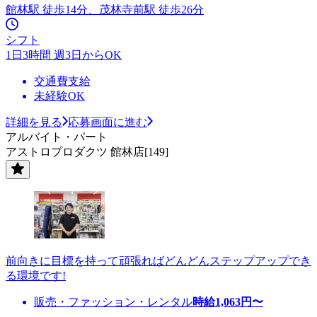
館林駅 徒歩14分、茂林寺前駅 徒歩26分
シフト
1日3時間 週3日からOK
交通費支給
未経験OK
詳細を見る
応募画面に進む
アルバイト・パート
アストロプロダクツ 館林店[149]
前向きに目標を持って頑張ればどんどんステップアップでき
る環境です!
販売・ファッション・レンタル
時給
1,063
円〜