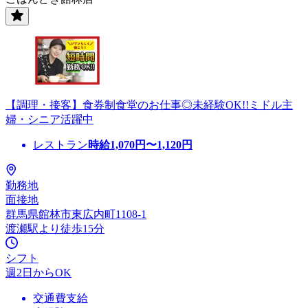
【調理・接客】食券制食堂のお仕事◎未経験OK!!ミドル主
婦・シニア活躍中
レストラン
時給
1,070
円〜
1,120
円
勤務地
面接地
群馬県館林市東広内町1108-1
渡瀬駅より徒歩15分
シフト
週2日からOK
交通費支給