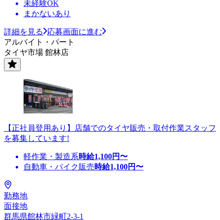
未経験OK
まかないあり
詳細を見る
応募画面に進む
アルバイト・パート
タイヤ市場 館林店
【正社員登用あり】店舗でのタイヤ販売・取付作業スタッフ
を募集しています!
軽作業・製造系
時給
1,100
円〜
自動車・バイク販売
時給
1,100
円〜
勤務地
面接地
群馬県館林市緑町2-3-1