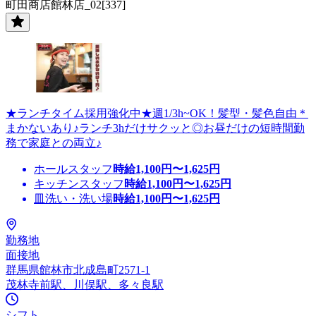
町田商店館林店_02[337]
★ランチタイム採用強化中★週1/3h~OK！髪型・髪色自由＊
まかないあり♪ランチ3hだけサクッと◎お昼だけの短時間勤
務で家庭との両立♪
ホールスタッフ
時給
1,100
円〜
1,625
円
キッチンスタッフ
時給
1,100
円〜
1,625
円
皿洗い・洗い場
時給
1,100
円〜
1,625
円
勤務地
面接地
群馬県館林市北成島町2571-1
茂林寺前駅、川俣駅、多々良駅
シフト