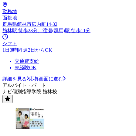
勤務地
面接地
群馬県館林市広内町14-32
館林駅 徒歩28分、渡瀬(群馬)駅 徒歩11分
シフト
1日3時間 週2日からOK
交通費支給
未経験OK
詳細を見る
応募画面に進む
アルバイト・パート
ナビ個別指導学院 館林校