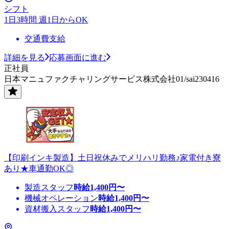
シフト
1日3時間 週1日からOK
交通費支給
詳細を見る
応募画面に進む
正社員
日本マニュファクチャリングサービス株式会社01/sai230416
【印刷インキ製造】土日祝休みでメリハリ勤務♪家電付き寮
あり★車通勤OK◎
製造スタッフ
時給
1,400
円〜
機械オペレーション
時給
1,400
円〜
資材搬入スタッフ
時給
1,400
円〜