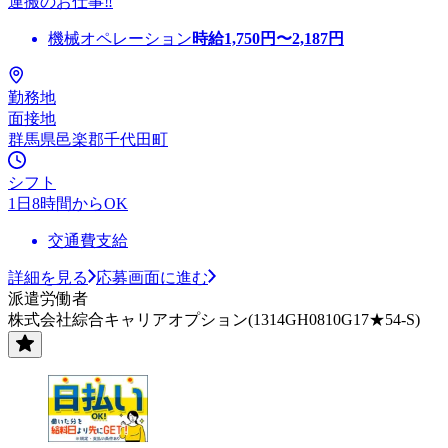
運搬のお仕事‼
機械オペレーション
時給
1,750
円〜
2,187
円
勤務地
面接地
群馬県邑楽郡千代田町
シフト
1日8時間からOK
交通費支給
詳細を見る
応募画面に進む
派遣労働者
株式会社綜合キャリアオプション(1314GH0810G17★54-S)