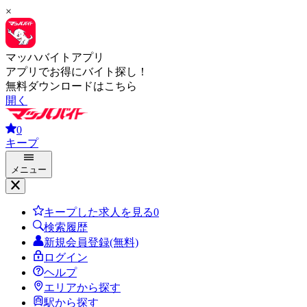
×
マッハバイトアプリ
アプリでお得にバイト探し！
無料ダウンロードはこちら
開く
0
キープ
メニュー
キープした求人を見る
0
検索履歴
新規会員登録(無料)
ログイン
ヘルプ
エリアから探す
駅から探す