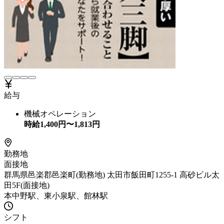
給与
機械オペレーション
時給
1,400
円〜
1,813
円
勤務地
面接地
群馬県邑楽郡邑楽町(勤務地) 太田市飯田町1255-1 高砂ビル太
田5F(面接地)
本中野駅、東小泉駅、館林駅
シフト