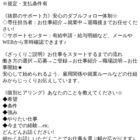
※規定・支払条件有
《抜群のサポート力》安心のダブルフォロー体制☆
◇専任担当者：お仕事紹介→就業中→退職後までお任せくだ
さい!
◇サポートセンター：有給申請・給与明細など、メールや
WEBから常時確認できます♪
《ざっくりご説明》お仕事をスタートするまでの流れ
働き方の選択→応募→ご登録→お仕事紹介→職場説明→お仕
事開始★
安心して始められるよう、雇用関係や就業ルールなどの仕組
みからじっくりお伝えしています。
《個別ヒアリング》あなたのことを教えてください☆
◆希望
◆条件
◆強み
◆やりたい仕事
◆今までの経験…etc.
どんどんお話ください!
細かくお話しいただくことでお仕事を選ぶ幅が広がります♪