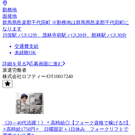
勤務地
面接地
群馬県邑楽郡千代田町 ※勤務地は群馬県邑楽郡千代田町に
なります
川俣駅 バス12分、茂林寺前駅 バス20分、館林駅 バス30分
交通費支給
未経験OK
詳細を見る
応募画面に進む
派遣労働者
株式会社ロフティー/OT10017240
《20～40代活躍！》＊高時給◎【フォーク資格で稼げる‼】
✧高時給1750円✧ 日曜固定＋1日休み フォークリフトで