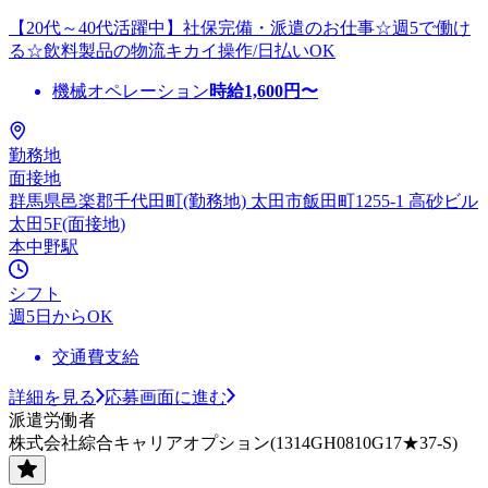
【20代～40代活躍中】社保完備・派遣のお仕事☆週5で働け
る☆飲料製品の物流キカイ操作/日払いOK
機械オペレーション
時給
1,600
円〜
勤務地
面接地
群馬県邑楽郡千代田町(勤務地) 太田市飯田町1255-1 高砂ビル
太田5F(面接地)
本中野駅
シフト
週5日からOK
交通費支給
詳細を見る
応募画面に進む
派遣労働者
株式会社綜合キャリアオプション(1314GH0810G17★37-S)