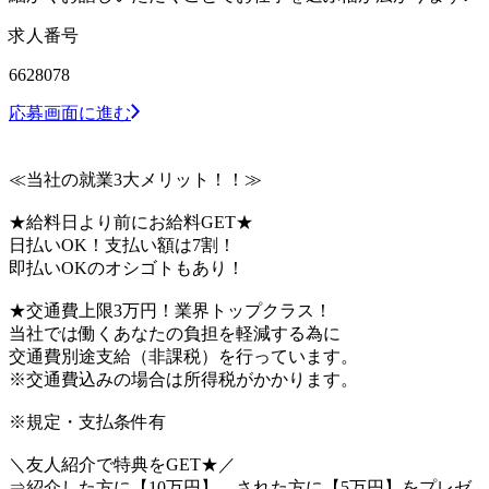
求人番号
6628078
応募画面に進む
≪当社の就業3大メリット！！≫
★給料日より前にお給料GET★
日払いOK！支払い額は7割！
即払いOKのオシゴトもあり！
★交通費上限3万円！業界トップクラス！
当社では働くあなたの負担を軽減する為に
交通費別途支給（非課税）を行っています。
※交通費込みの場合は所得税がかかります。
※規定・支払条件有
＼友人紹介で特典をGET★／
⇒紹介した方に【10万円】、された方に【5万円】をプレゼ