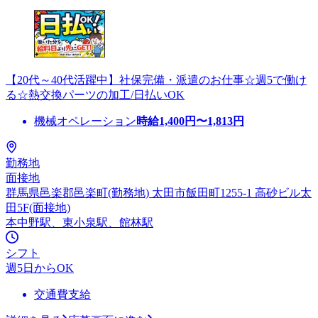
【20代～40代活躍中】社保完備・派遣のお仕事☆週5で働け
る☆熱交換パーツの加工/日払いOK
機械オペレーション
時給
1,400
円〜
1,813
円
勤務地
面接地
群馬県邑楽郡邑楽町(勤務地) 太田市飯田町1255-1 高砂ビル太
田5F(面接地)
本中野駅、東小泉駅、館林駅
シフト
週5日からOK
交通費支給