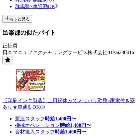
群馬県×車通勤OK
もっと見る
邑楽郡の似たバイト
正社員
日本マニュファクチャリングサービス株式会社01/sai230416
【印刷インキ製造】土日祝休みでメリハリ勤務♪家電付き寮
あり★車通勤OK◎
製造スタッフ
時給
1,400
円〜
機械オペレーション
時給
1,400
円〜
資材搬入スタッフ
時給
1,400
円〜