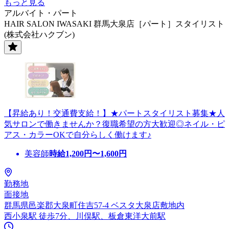
もっと見る
アルバイト・パート
HAIR SALON IWASAKI 群馬大泉店［パート］スタイリスト
(株式会社ハクブン)
【昇給あり！交通費支給！】★パートスタイリスト募集★人
気サロンで働きませんか？復職希望の方大歓迎◎ネイル・ピ
アス・カラーOKで自分らしく働けます♪
美容師
時給
1,200
円〜
1,600
円
勤務地
面接地
群馬県邑楽郡大泉町住吉57-4 ベスタ大泉店敷地内
西小泉駅 徒歩7分、川俣駅、板倉東洋大前駅