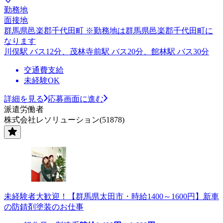
勤務地
面接地
群馬県邑楽郡千代田町 ※勤務地は群馬県邑楽郡千代田町に
なります
川俣駅 バス12分、茂林寺前駅 バス20分、館林駅 バス30分
交通費支給
未経験OK
詳細を見る
応募画面に進む
派遣労働者
株式会社レソリューション(51878)
未経験者大歓迎！【群馬県太田市・時給1400～1600円】新車
の防錆剤塗装のお仕事