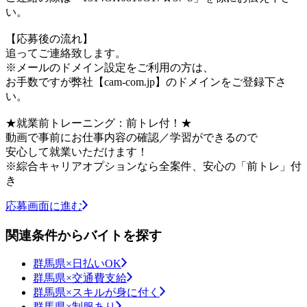
い。
【応募後の流れ】
追ってご連絡致します。
※メールのドメイン設定をご利用の方は、
お手数ですが弊社【cam-com.jp】のドメインをご登録下さ
い。
★就業前トレーニング：前トレ付！★
動画で事前にお仕事内容の確認／学習ができるので
安心して就業いただけます！
※綜合キャリアオプションなら全案件、安心の「前トレ」付
き
応募画面に進む
関連条件からバイトを探す
群馬県×日払いOK
群馬県×交通費支給
群馬県×スキルが身に付く
群馬県×制服あり