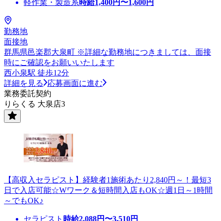
軽作業・製造系
時給
1,400
円〜
1,600
円
勤務地
面接地
群馬県邑楽郡大泉町 ※詳細な勤務地につきましては、面接
時にご確認をお願いいたします
西小泉駅 徒歩12分
詳細を見る
応募画面に進む
業務委託契約
りらくる 大泉店3
【高収入セラピスト】経験者1施術あたり2,840円～！最短3
日で入店可能☆Wワーク＆短時間入店もOK☆週1日～1時間
～でもOK♪
セラピスト
時給
2,088
円〜
3,510
円