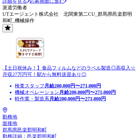
詳細を見る
応募画面に進む
派遣労働者
UTエージェント株式会社 北関東第二CU_群馬県邑楽郡明
和町_機械操作
【土日祝休み！】食品フィルムなどのラベル製造◎高収入☆
月収27万円可！駅から無料送迎あり◎
検査スタッフ
月給
200,000
円〜
271,000
円
機械オペレーション
月給
200,000
円〜
271,000
円
軽作業・製造系
月給
200,000
円〜
271,000
円
勤務地
面接地
群馬県邑楽郡明和町
勤務詳細：邑楽郡明和町