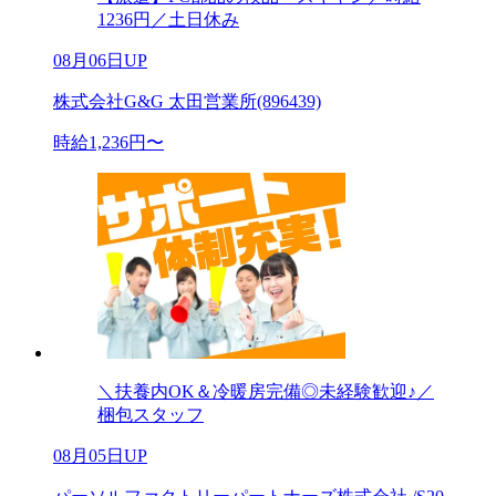
1236円／土日休み
08月06日UP
株式会社G&G 太田営業所(896439)
時給1,236円〜
＼扶養内OK＆冷暖房完備◎未経験歓迎♪／
梱包スタッフ
08月05日UP