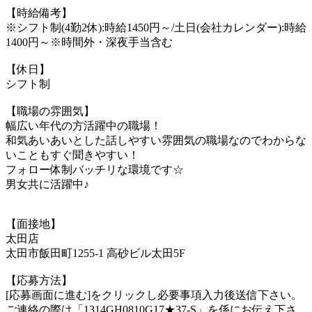
【時給備考】
※シフト制(4勤2休):時給1450円～/土日(会社カレンダー):時給
1400円～※時間外・深夜手当含む
【休日】
シフト制
【職場の雰囲気】
幅広い年代の方活躍中の職場！
和気あいあいとした話しやすい雰囲気の職場なのでわからな
いこともすぐ聞きやすい！
フォロー体制バッチリな環境です☆
男女共に活躍中♪
【面接地】
太田店
太田市飯田町1255-1 高砂ビル太田5F
【応募方法】
[応募画面に進む]をクリックし必要事項入力後送信下さい。
ご連絡の際は「1314GH0810G17★37-S」を係にお伝え下さ