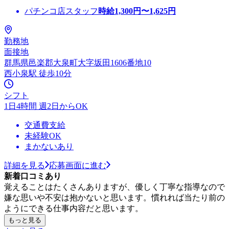
パチンコ店スタッフ
時給
1,300
円〜
1,625
円
勤務地
面接地
群馬県邑楽郡大泉町大字坂田1606番地10
西小泉駅 徒歩10分
シフト
1日4時間 週2日からOK
交通費支給
未経験OK
まかないあり
詳細を見る
応募画面に進む
新着口コミあり
覚えることはたくさんありますが、優しく丁寧な指導なので
嫌な思いや不安は抱かないと思います。慣れれば当たり前の
ようにできる仕事内容だと思います。
もっと見る