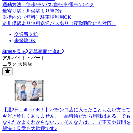
通勤方法：徒歩/車/バス/自転車/電車/バイク
最寄り駅：川俣駅より車7分
※構内の（無料）駐車場利用OK
※川俣駅より無料送迎バスあり（夜勤勤務にも対応）
交通費支給
未経験OK
詳細を見る
応募画面に進む
アルバイト・パート
ニラク 大泉店
【週2日、4h～OK！】パチンコ店に入ったこともない方って
今どき珍しくありません。「高時給だから興味はある。でも
なんだかよくわからない…」そんな方はここで不安や疑問を
解決！見学も大歓迎です♪