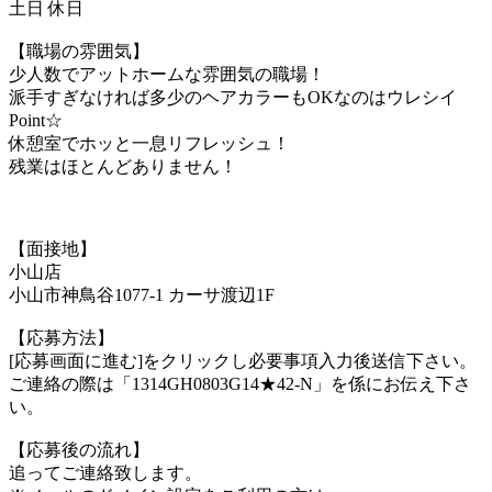
土日 休日
【職場の雰囲気】
少人数でアットホームな雰囲気の職場！
派手すぎなければ多少のヘアカラーもOKなのはウレシイ
Point☆
休憩室でホッと一息リフレッシュ！
残業はほとんどありません！
【面接地】
小山店
小山市神鳥谷1077-1 カーサ渡辺1F
【応募方法】
[応募画面に進む]をクリックし必要事項入力後送信下さい。
ご連絡の際は「1314GH0803G14★42-N」を係にお伝え下さ
い。
【応募後の流れ】
追ってご連絡致します。