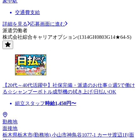
家中駅
交通費支給
詳細を見る
応募画面に進む
派遣労働者
株式会社綜合キャリアオプション(1314GH0803G14★64-S)
【20代～40代活躍中】社保完備・派遣のお仕事☆週5で働け
る☆シャンプーボトル成型機の拭き上げ/日払いOK
組立スタッフ
時給
1,450
円〜
勤務地
面接地
栃木県栃木市(勤務地) 小山市神鳥谷1077-1 カーサ渡辺1F(面