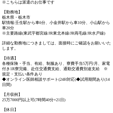
※こちらは派遣のお仕事です
【勤務地】
栃木県・栃木市
駅情報:壬生駅から車6分、小金井駅から車10分、小山駅から
車20分
※主要路線(東武宇都宮線/JR東北本線/JR両毛線/JR水戸線)
詳細な勤務地につきましては、面接時にご確認をお願いいた
します。
【待遇】
各種保険・手当、有給、制服あり、寮費手当5万円/月、家電
付き1R寮完備、赴任交通費支給、通勤交通費別途支給 ※
規定・支払い条件あり
◆オンライン医師相談サポート(24H対応)◆試用期間あり(14
日間)
【月収例】
25万7000円以上可(7時間40分×21日)
【休日】