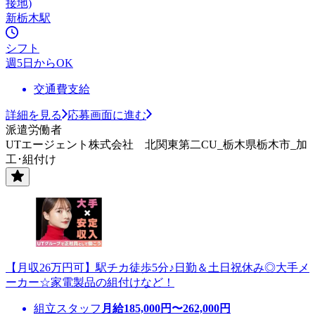
接地)
新栃木駅
シフト
週5日からOK
交通費支給
詳細を見る
応募画面に進む
派遣労働者
UTエージェント株式会社 北関東第二CU_栃木県栃木市_加
工･組付け
【月収26万円可】駅チカ徒歩5分♪日勤＆土日祝休み◎大手メ
ーカー☆家電製品の組付けなど！
組立スタッフ
月給
185,000
円〜
262,000
円