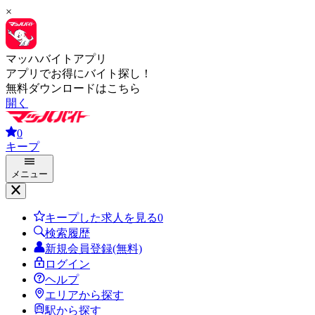
×
マッハバイトアプリ
アプリでお得にバイト探し！
無料ダウンロードはこちら
開く
0
キープ
メニュー
キープした求人を見る
0
検索履歴
新規会員登録(無料)
ログイン
ヘルプ
エリアから探す
駅から探す