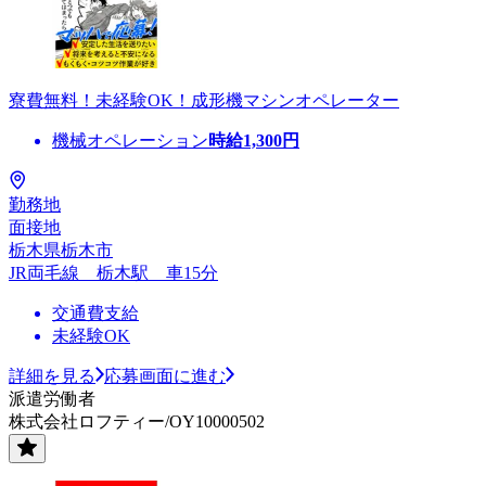
寮費無料！未経験OK！成形機マシンオペレーター
機械オペレーション
時給
1,300
円
勤務地
面接地
栃木県栃木市
JR両毛線 栃木駅 車15分
交通費支給
未経験OK
詳細を見る
応募画面に進む
派遣労働者
株式会社ロフティー/OY10000502