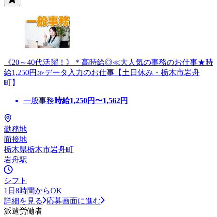
《20～40代活躍！》＊高時給◎≪大人気の事務のお仕事★時
給1,250円≫データ入力のお仕事【土日休み・栃木市岩舟
町】
一般事務
時給
1,250
円〜
1,562
円
勤務地
面接地
栃木県栃木市岩舟町
岩舟駅
シフト
1日8時間からOK
詳細を見る
応募画面に進む
派遣労働者