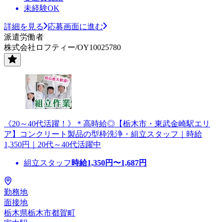
未経験OK
詳細を見る
応募画面に進む
派遣労働者
株式会社ロフティー/OY10025780
《20～40代活躍！》＊高時給◎【栃木市・東武金崎駅エリ
ア】コンクリート製品の型枠洗浄・組立スタッフ｜時給
1,350円｜20代～40代活躍中
組立スタッフ
時給
1,350
円〜
1,687
円
勤務地
面接地
栃木県栃木市都賀町