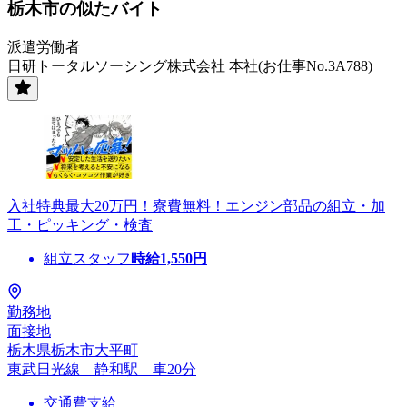
栃木市の似たバイト
派遣労働者
日研トータルソーシング株式会社 本社(お仕事No.3A788)
入社特典最大20万円！寮費無料！エンジン部品の組立・加
工・ピッキング・検査
組立スタッフ
時給
1,550
円
勤務地
面接地
栃木県栃木市大平町
東武日光線 静和駅 車20分
交通費支給