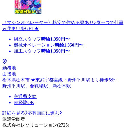
〈マシンオペレーター〉格安で住める寮あり♪身一つで仕事
＆住まいをGET★
組立スタッフ
時給
1,350
円〜
機械オペレーション
時給
1,350
円〜
加工スタッフ
時給
1,350
円〜
勤務地
面接地
栃木県栃木市 ★東武宇都宮線・野州平川駅より徒歩5分
野州平川駅、合戦場駅、新栃木駅
交通費支給
未経験OK
詳細を見る
応募画面に進む
派遣労働者
株式会社レソリューション(2725)