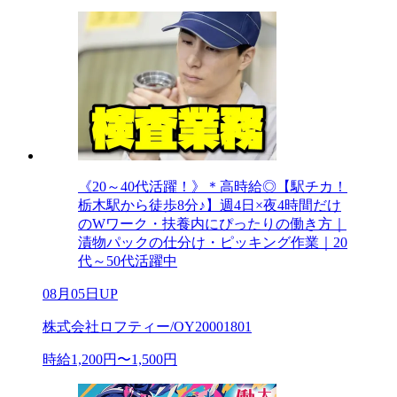
《20～40代活躍！》＊高時給◎【駅チカ！
栃木駅から徒歩8分♪】週4日×夜4時間だけ
のWワーク・扶養内にぴったりの働き方｜
漬物パックの仕分け・ピッキング作業｜20
代～50代活躍中
08月05日UP
株式会社ロフティー/OY20001801
時給1,200円〜1,500円