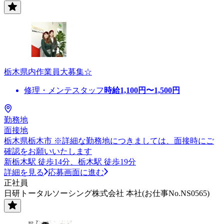
栃木県内作業員大募集☆
修理・メンテスタッフ
時給
1,100
円〜
1,500
円
勤務地
面接地
栃木県栃木市 ※詳細な勤務地につきましては、面接時にご
確認をお願いいたします
新栃木駅 徒歩14分、栃木駅 徒歩19分
詳細を見る
応募画面に進む
正社員
日研トータルソーシング株式会社 本社(お仕事No.NS0565)