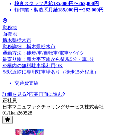
検査スタッフ
月給
185,000
円〜
262,000
円
軽作業・製造系
月給
185,000
円〜
262,000
円
勤務地
面接地
栃木県栃木市
勤務詳細：栃木県栃木市
通勤方法：徒歩/車/自転車/電車/バイク
最寄り駅：新大平下駅から徒歩5分・車1分
※構内の無料駐車場利用OK
※駅近隣に専用駐車場あり（徒歩15分程度）
交通費支給
詳細を見る
応募画面に進む
正社員
日本マニュファクチャリングサービス株式会社
01/1kan260528