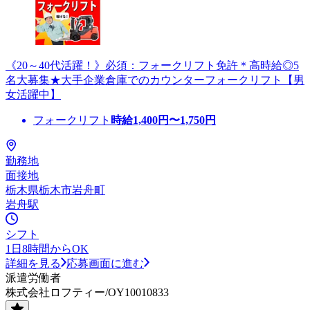
《20～40代活躍！》必須：フォークリフト免許＊高時給◎5
名大募集★大手企業倉庫でのカウンターフォークリフト【男
女活躍中】
フォークリフト
時給
1,400
円〜
1,750
円
勤務地
面接地
栃木県栃木市岩舟町
岩舟駅
シフト
1日8時間からOK
詳細を見る
応募画面に進む
派遣労働者
株式会社ロフティー/OY10010833