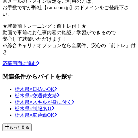
※メールのドメイン設定をご利用の方は、
お手数ですが弊社【cam-com.jp】のドメインをご登録下さ
い。
★就業前トレーニング：前トレ付！★
動画で事前にお仕事内容の確認／学習ができるので
安心して就業いただけます！
※綜合キャリアオプションなら全案件、安心の「前トレ」付
き
応募画面に進む
関連条件からバイトを探す
栃木県×日払いOK
栃木県×交通費支給
栃木県×スキルが身に付く
栃木県×制服あり
栃木県×車通勤OK
もっと見る