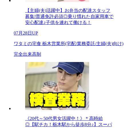
【主婦(夫)活躍中】お弁当の配達スタッフ
募集!普通免許必須◎乗り慣れた自家用車で
安心配達♪子供を連れて働ける！
07月28日UP
ワタミの宅食 栃木営業所(宅配/業務委託/主婦(夫)向け)
完全出来高制
《20代～50代男女活躍中！》＊高時給
◎【駅チカ！栃木駅から徒歩8分♪】スーパ