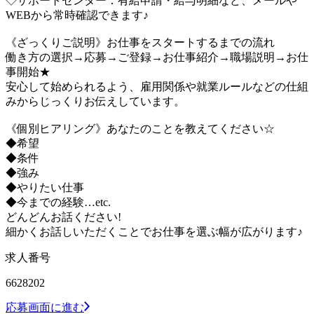
◇サポートセンター：有給申請・給与明細など、メールや
WEBから常時確認できます♪
《ざっくりご説明》お仕事をスタートするまでの流れ
働き方の選択→応募→ご登録→お仕事紹介→職場説明→お仕
事開始★
安心して始められるよう、雇用関係や就業ルールなどの仕組
みからじっくりお伝えしています。
《個別ヒアリング》あなたのことを教えてください☆
◆希望
◆条件
◆強み
◆やりたい仕事
◆今までの経験…etc.
どんどんお話ください!
細かくお話しいただくことでお仕事を選ぶ幅が広がります♪
求人番号
6628202
応募画面に進む