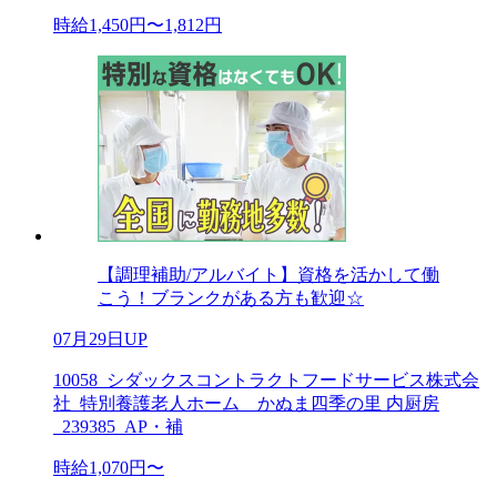
時給1,450円〜1,812円
【調理補助/アルバイト】資格を活かして働
こう！ブランクがある方も歓迎☆
07月29日UP
10058_シダックスコントラクトフードサービス株式会
社_特別養護老人ホーム かぬま四季の里 内厨房
_239385_AP・補
時給1,070円〜