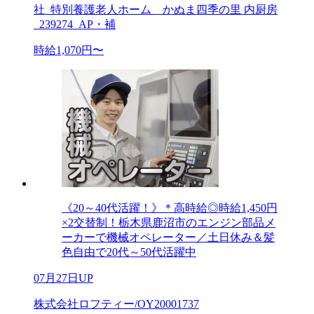
社_特別養護老人ホーム かぬま四季の里 内厨房
_239274_AP・補
時給1,070円〜
《20～40代活躍！》＊高時給◎時給1,450円
×2交替制！栃木県鹿沼市のエンジン部品メ
ーカーで機械オペレーター／土日休み＆髪
色自由で20代～50代活躍中
07月27日UP
株式会社ロフティー/OY20001737