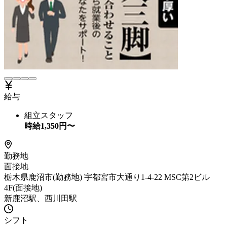
給与
組立スタッフ
時給
1,350
円〜
勤務地
面接地
栃木県鹿沼市(勤務地) 宇都宮市大通り1-4-22 MSC第2ビル
4F(面接地)
新鹿沼駅、西川田駅
シフト