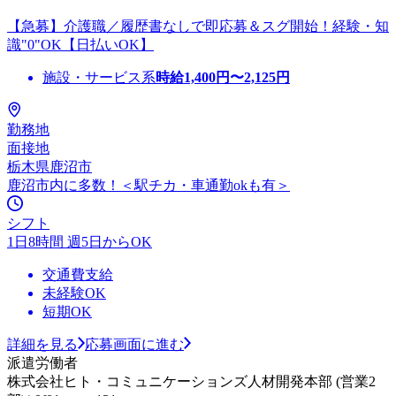
【急募】介護職／履歴書なしで即応募＆スグ開始！経験・知
識"0"OK【日払いOK】
施設・サービス系
時給
1,400
円〜
2,125
円
勤務地
面接地
栃木県鹿沼市
鹿沼市内に多数！＜駅チカ・車通勤okも有＞
シフト
1日8時間 週5日からOK
交通費支給
未経験OK
短期OK
詳細を見る
応募画面に進む
派遣労働者
株式会社ヒト・コミュニケーションズ人材開発本部 (営業2