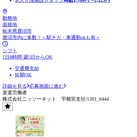
老人介護施設スタッフ
時給
1,700
円〜
2,125
円
勤務地
面接地
栃木県鹿沼市
鹿沼市内に多数！＜駅チカ・車通勤okも有＞
シフト
1日8時間 週5日からOK
交通費支給
短期OK
詳細を見る
応募画面に進む
派遣労働者
株式会社ニッソーネット 宇都宮支社/1201_6444