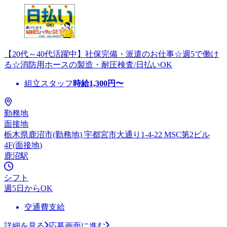
【20代～40代活躍中】社保完備・派遣のお仕事☆週5で働け
る☆消防用ホースの製造・耐圧検査/日払いOK
組立スタッフ
時給
1,300
円〜
勤務地
面接地
栃木県鹿沼市(勤務地) 宇都宮市大通り1-4-22 MSC第2ビル
4F(面接地)
鹿沼駅
シフト
週5日からOK
交通費支給
詳細を見る
応募画面に進む