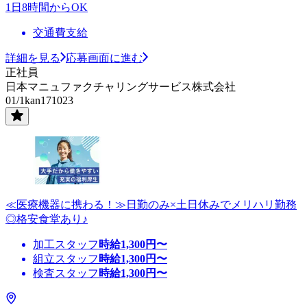
1日8時間からOK
交通費支給
詳細を見る
応募画面に進む
正社員
日本マニュファクチャリングサービス株式会社
01/1kan171023
≪医療機器に携わる！≫日勤のみ×土日休みでメリハリ勤務
◎格安食堂あり♪
加工スタッフ
時給
1,300
円〜
組立スタッフ
時給
1,300
円〜
検査スタッフ
時給
1,300
円〜