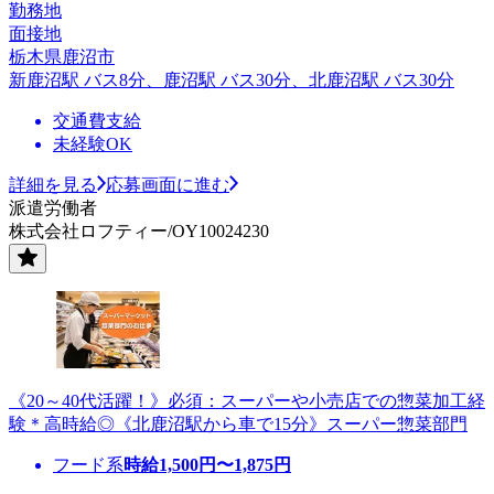
勤務地
面接地
栃木県鹿沼市
新鹿沼駅 バス8分、鹿沼駅 バス30分、北鹿沼駅 バス30分
交通費支給
未経験OK
詳細を見る
応募画面に進む
派遣労働者
株式会社ロフティー/OY10024230
《20～40代活躍！》必須：スーパーや小売店での惣菜加工経
験＊高時給◎《北鹿沼駅から車で15分》スーパー惣菜部門
フード系
時給
1,500
円〜
1,875
円