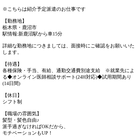
※こちらは紹介予定派遣のお仕事です
【勤務地】
栃木県・鹿沼市
駅情報:新鹿沼駅から車15分
詳細な勤務地につきましては、面接時にご確認をお願いいた
します。
【待遇】
各種保険・手当、有給、通勤交通費別途支給 ※就業先によ
る◆オンライン医師相談サポート(24H対応)◆試用期間あり
(14日間)
【休日】
シフト制
【職場の雰囲気】
髪型・髪色自由♪
派手過ぎなければOKだから、
モチベーションもUP！