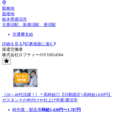
勤務地
面接地
栃木県鹿沼市
北鹿沼駅、新鹿沼駅、鹿沼駅
交通費支給
詳細を見る
応募画面に進む
派遣労働者
株式会社ロフティー/OY10024564
《20～40代活躍！》＊高時給◎【日勤固定×高時給1430円】
ガスタンクの色付けや仕上げ作業/鹿沼市
軽作業・製造系
時給
1,430
円〜
1,787
円