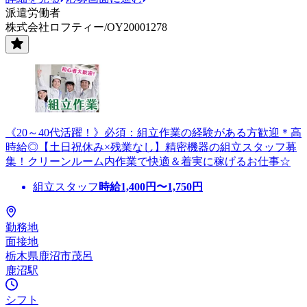
派遣労働者
株式会社ロフティー/OY20001278
《20～40代活躍！》必須：組立作業の経験がある方歓迎＊高
時給◎【土日祝休み×残業なし】精密機器の組立スタッフ募
集！クリーンルーム内作業で快適＆着実に稼げるお仕事☆
組立スタッフ
時給
1,400
円〜
1,750
円
勤務地
面接地
栃木県鹿沼市茂呂
鹿沼駅
シフト