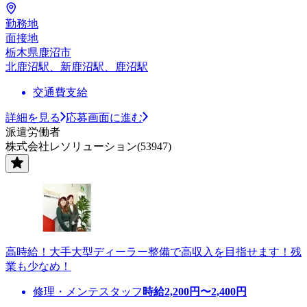
勤務地
面接地
栃木県鹿沼市
北鹿沼駅、新鹿沼駅、鹿沼駅
交通費支給
詳細を見る
応募画面に進む
派遣労働者
株式会社レソリューション(53947)
高時給！大手大型ディーラー整備で高収入を目指せます！残
業も少なめ！
修理・メンテスタッフ
時給
2,200
円〜
2,400
円