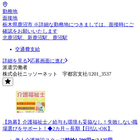
勤務地
面接地
栃木県鹿沼市 ※詳細な勤務地につきましては、面接時にご
確認をお願いいたします
北鹿沼駅、新鹿沼駅、鹿沼駅
交通費支給
詳細を見る
応募画面に進む
派遣労働者
株式会社ニッソーネット 宇都宮支社/1201_3537
【急募】介護福祉士／給与も環境も妥協なし！失敗しない職
場選びをサポート！◆2カ月～長期【日払いOK】