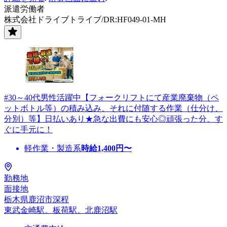
派遣労働者
株式会社ドライブトライブ/DR:HF049-01-MH
#30～40代男性活躍中【フォークリフトにて産業廃棄物（ペ
ットボトル等）の積み込み、それに付随する作業（仕分け、
分別）等】日払いあり★急な出費にも安心◎頑張った分、す
ぐに手元に！
軽作業・製造系
時給
1,400
円〜
勤務地
面接地
栃木県鹿沼市深程
東武金崎駅、板荷駅、北鹿沼駅