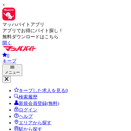
×
マッハバイトアプリ
アプリでお得にバイト探し！
無料ダウンロードはこちら
開く
0
キープ
メニュー
キープした求人を見る
0
検索履歴
新規会員登録(無料)
ログイン
ヘルプ
エリアから探す
駅から探す