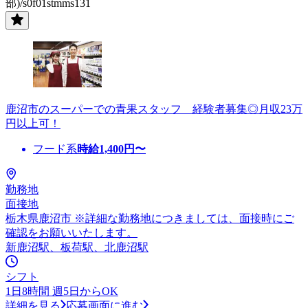
部)/s0f01stmms131
鹿沼市のスーパーでの青果スタッフ 経験者募集◎月収23万
円以上可！
フード系
時給
1,400
円〜
勤務地
面接地
栃木県鹿沼市 ※詳細な勤務地につきましては、面接時にご
確認をお願いいたします。
新鹿沼駅、板荷駅、北鹿沼駅
シフト
1日8時間 週5日からOK
詳細を見る
応募画面に進む