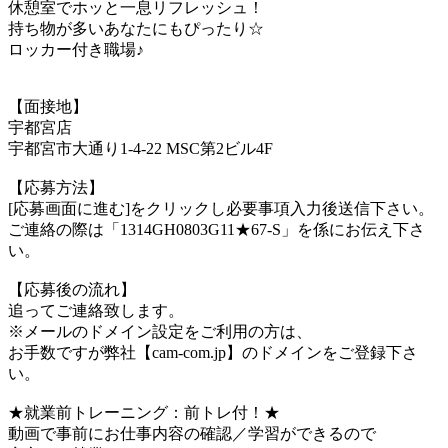
休憩室でホッと一息リフレッシュ！
持ち物が多いあなたにもぴったり☆
ロッカー付き職場♪
【面接地】
宇都宮店
宇都宮市大通り1-4-22 MSC第2ビル4F
【応募方法】
[応募画面に進む]をクリックし必要事項入力後送信下さい。
ご連絡の際は「1314GH0803G11★67-S」を係にお伝え下さ
い。
【応募後の流れ】
追ってご連絡致します。
※メールのドメイン設定をご利用の方は、
お手数ですが弊社【cam-com.jp】のドメインをご登録下さ
い。
★就業前トレーニング：前トレ付！★
動画で事前にお仕事内容の確認／学習ができるので