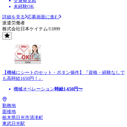
交通費支給
未経験OK
詳細を見る
応募画面に進む
派遣労働者
株式会社日本ケイテム/11899
【機械にシートのセット・ボタン操作】『資格・経験なしで
も高時給1650円！』
機械オペレーション
時給
1,650
円〜
勤務地
面接地
栃木県日光市清滝町
東武日光駅