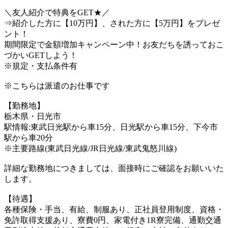
＼友人紹介で特典をGET★／
⇒紹介した方に【10万円】、された方に【5万円】をプレゼ
ント！
期間限定で金額増加キャンペーン中！お友だちを誘っておこ
づかいGETしよう！
※規定・支払条件有
※こちらは派遣のお仕事です
【勤務地】
栃木県・日光市
駅情報:東武日光駅から車15分、日光駅から車15分、下今市
駅から車20分
※主要路線(東武日光線/JR日光線/東武鬼怒川線)
詳細な勤務地につきましては、面接時にご確認をお願いいた
します。
【待遇】
各種保険・手当、有給、制服あり、正社員登用制度、資格・
免許取得支援あり、寮費0円、家電付き1R寮完備、通勤交通