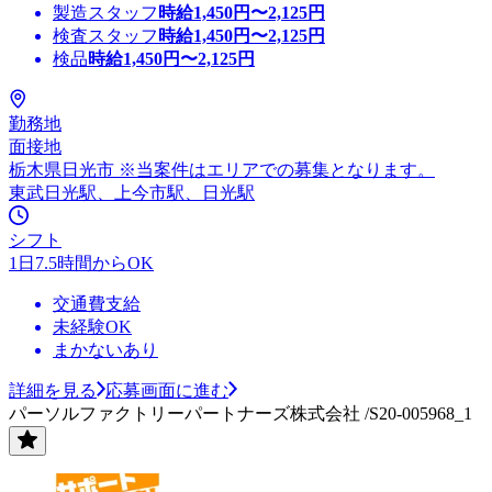
製造スタッフ
時給
1,450
円〜
2,125
円
検査スタッフ
時給
1,450
円〜
2,125
円
検品
時給
1,450
円〜
2,125
円
勤務地
面接地
栃木県日光市 ※当案件はエリアでの募集となります。
東武日光駅、上今市駅、日光駅
シフト
1日7.5時間からOK
交通費支給
未経験OK
まかないあり
詳細を見る
応募画面に進む
パーソルファクトリーパートナーズ株式会社 /S20-005968_1