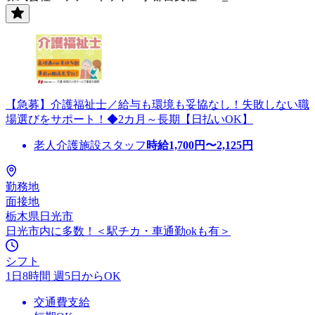
【急募】介護福祉士／給与も環境も妥協なし！失敗しない職
場選びをサポート！◆2カ月～長期【日払いOK】
老人介護施設スタッフ
時給
1,700
円〜
2,125
円
勤務地
面接地
栃木県日光市
日光市内に多数！＜駅チカ・車通勤okも有＞
シフト
1日8時間 週5日からOK
交通費支給