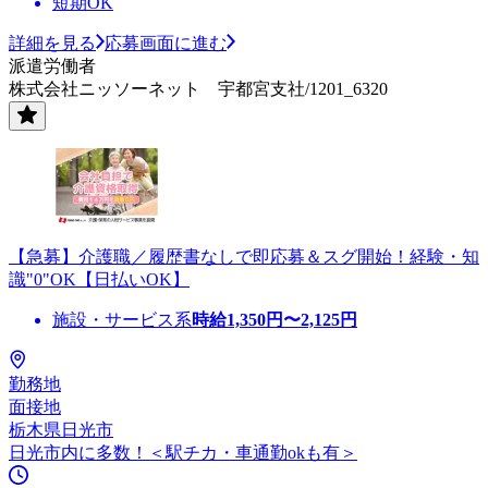
短期OK
詳細を見る
応募画面に進む
派遣労働者
株式会社ニッソーネット 宇都宮支社/1201_6320
【急募】介護職／履歴書なしで即応募＆スグ開始！経験・知
識"0"OK【日払いOK】
施設・サービス系
時給
1,350
円〜
2,125
円
勤務地
面接地
栃木県日光市
日光市内に多数！＜駅チカ・車通勤okも有＞