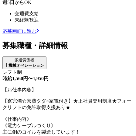
週5日からOK
交通費支給
未経験歓迎
応募画面に進む
募集職種・詳細情報
派遣労働者
機械オペレーション
シフト制
時給1,560円〜1,950円
【お仕事内容】
【寮完備☆寮費タダ×家電付き】★正社員登用制度★フォー
クリフトの免許取得支援あり★
《仕事内容》
《電力ケーブルづくり》
主に銅のコイルを製造しています！