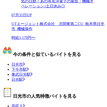
気の日勤！あの有名洋菓子の製造・機械オ
ペレーション♪土日休み◎
07月31日UP
UTエージェント株式会社 北関東第二CU_栃木県日光
市_機械操作
時給1,170円〜
今の条件と似ているバイトを見る
日光市
下今市駅
東武日光駅
日光駅
日光市の人気特徴バイトを見る
高収入