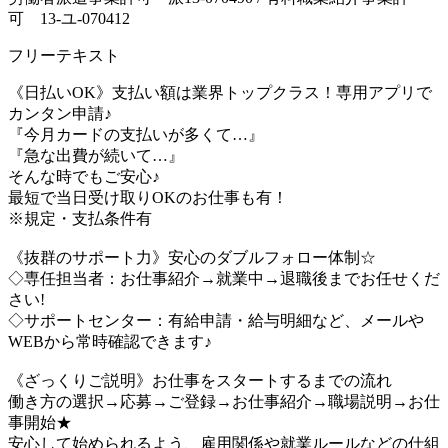
可 13-ユ-070412
フリーテキスト
《日払いOK》支払い額は業界トップクラス！専用アプリで
カンタン申請♪
『今月カードの支払いが多くて…』
『急な出費が続いて…』
そんな時でもご安心♪
最短で当日受け取りOKのお仕事も有！
※規定・支払条件有
《抜群のサポート力》安心のダブルフォロー体制☆
◇専任担当者：お仕事紹介→就業中→退職後までお任せくだ
さい!
◇サポートセンター：有給申請・給与明細など、メールや
WEBから常時確認できます♪
《ざっくりご説明》お仕事をスタートするまでの流れ
働き方の選択→応募→ご登録→お仕事紹介→職場説明→お仕
事開始★
安心して始められるよう、雇用関係や就業ルールなどの仕組