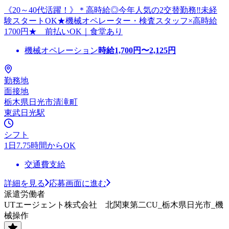
《20～40代活躍！》＊高時給◎今年人気の2交替勤務‼未経
験スタートOK★機械オペレーター・検査スタッフ×高時給
1700円★ 前払いOK｜食堂あり
機械オペレーション
時給
1,700
円〜
2,125
円
勤務地
面接地
栃木県日光市清滝町
東武日光駅
シフト
1日7.75時間からOK
交通費支給
詳細を見る
応募画面に進む
派遣労働者
UTエージェント株式会社 北関東第二CU_栃木県日光市_機
械操作