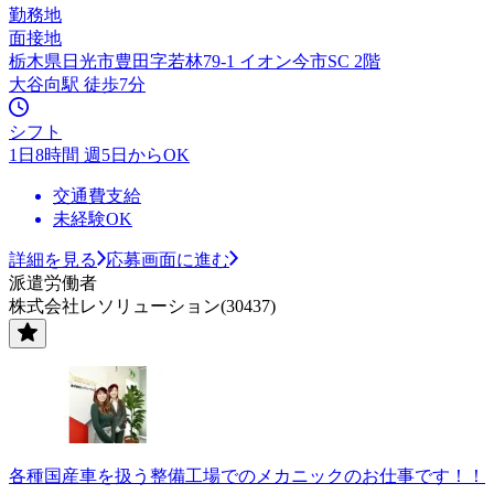
勤務地
面接地
栃木県日光市豊田字若林79-1 イオン今市SC 2階
大谷向駅 徒歩7分
シフト
1日8時間 週5日からOK
交通費支給
未経験OK
詳細を見る
応募画面に進む
派遣労働者
株式会社レソリューション(30437)
各種国産車を扱う整備工場でのメカニックのお仕事です！！