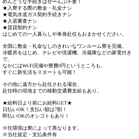
めんどうな手続きはぜーんぶ不要！
★入寮する際の敷金・礼金ナシ
★電気水道ガス契約手続きナシ
★入居審査ナシ
★賃貸契約ナシ
はじめての一人暮らしや単身赴任もおまかせください。
全国に敷金・礼金なしのきれいなワンルーム寮を完備。
冷暖房をはじめ、テレビや洗濯機、冷蔵庫などの家電付き
で、
なかにはWi-Fi完備や寮費0円というところも。
すぐに新生活をスタートも可能！
その他に遠方から赴任される場合、
赴任時の現地までの移動交通費支給もあり。
★給料日より前にお給料GET★
日払いOK！支払い額は7割！
即払いOKのオシゴトもあり！
※住環境は寮によって異なります。
※当社規定・支払条件有