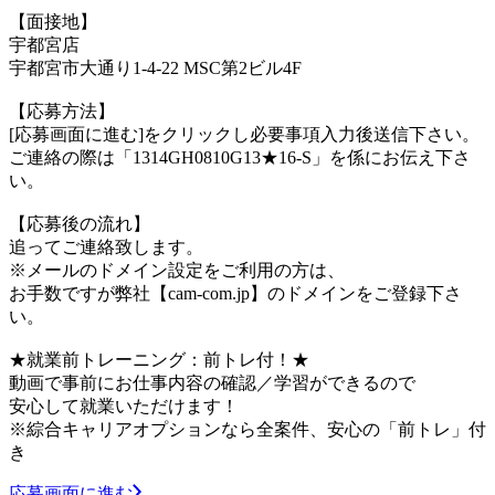
【面接地】
宇都宮店
宇都宮市大通り1-4-22 MSC第2ビル4F
【応募方法】
[応募画面に進む]をクリックし必要事項入力後送信下さい。
ご連絡の際は「1314GH0810G13★16-S」を係にお伝え下さ
い。
【応募後の流れ】
追ってご連絡致します。
※メールのドメイン設定をご利用の方は、
お手数ですが弊社【cam-com.jp】のドメインをご登録下さ
い。
★就業前トレーニング：前トレ付！★
動画で事前にお仕事内容の確認／学習ができるので
安心して就業いただけます！
※綜合キャリアオプションなら全案件、安心の「前トレ」付
き
応募画面に進む