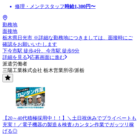
修理・メンテスタッフ
時給
1,300
円〜
勤務地
面接地
栃木県日光市 ※詳細な勤務地につきましては、面接時にご
確認をお願いいたします
下今市駅 徒歩4分、今市駅 徒歩9分
詳細を見る
応募画面に進む
派遣労働者
三陽工業株式会社 栃木営業所④/派栃
【20～40代積極採用中！！】＼土日祝休みでプライベートも
充実！／電子機器の製造＆検査♪カンタン作業でガッツリ稼
げる◎