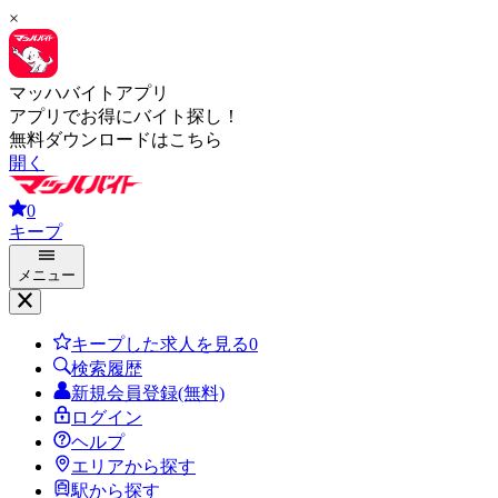
×
マッハバイトアプリ
アプリでお得にバイト探し！
無料ダウンロードはこちら
開く
0
キープ
メニュー
キープした求人を見る
0
検索履歴
新規会員登録(無料)
ログイン
ヘルプ
エリアから探す
駅から探す