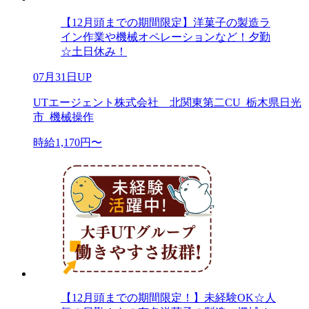
【12月頭までの期間限定】洋菓子の製造ラ
イン作業や機械オペレーションなど！夕勤
☆土日休み！
07月31日UP
UTエージェント株式会社 北関東第二CU_栃木県日光
市_機械操作
時給1,170円〜
【12月頭までの期間限定！】未経験OK☆人