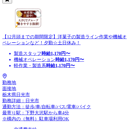
【12月頭までの期間限定】洋菓子の製造ライン作業や機械オ
ペレーションなど！夕勤☆土日休み！
製造スタッフ
時給
1,170
円〜
機械オペレーション
時給
1,170
円〜
軽作業・製造系
時給
1,170
円〜
勤務地
面接地
栃木県日光市
勤務詳細：日光市
通勤方法：徒歩/車/自転車/バス/電車/バイク
最寄り駅：下野大沢駅から車4分
※構内の（無料）駐車場利用OK