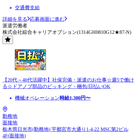
交通費支給
詳細を見る
応募画面に進む
派遣労働者
株式会社綜合キャリアオプション(1314GH0810G12★87-N)
【20代～40代活躍中】社保完備・派遣のお仕事☆週5で働け
る☆ドアノブ部品のピッキング・梱包/日払いOK
機械オペレーション
時給
1,300
円〜
勤務地
面接地
栃木県日光市(勤務地) 宇都宮市大通り1-4-22 MSC第2ビル
4F(面接地)