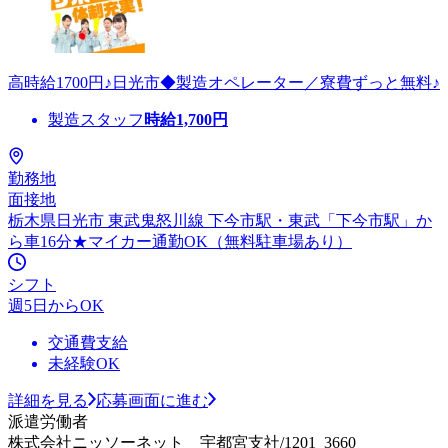
高時給1700円♪日光市◆製造オペレーター／寮費ずっと無料♪
製造スタッフ
時給
1,700
円
勤務地
面接地
栃木県日光市 東武鬼怒川線 下今市駅・東武「下今市駅」か
ら車16分★マイカー通勤OK（無料駐車場あり）
シフト
週5日からOK
交通費支給
未経験OK
詳細を見る
応募画面に進む
派遣労働者
株式会社ニッソーネット 宇都宮支社/1201_3660