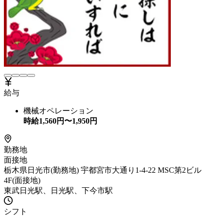
給与
機械オペレーション
時給
1,560
円〜
1,950
円
勤務地
面接地
栃木県日光市(勤務地) 宇都宮市大通り1-4-22 MSC第2ビル
4F(面接地)
東武日光駅、日光駅、下今市駅
シフト