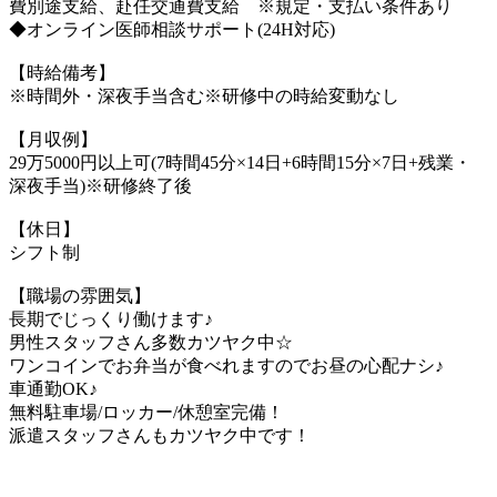
費別途支給、赴任交通費支給 ※規定・支払い条件あり
◆オンライン医師相談サポート(24H対応)
【時給備考】
※時間外・深夜手当含む※研修中の時給変動なし
【月収例】
29万5000円以上可(7時間45分×14日+6時間15分×7日+残業・
深夜手当)※研修終了後
【休日】
シフト制
【職場の雰囲気】
長期でじっくり働けます♪
男性スタッフさん多数カツヤク中☆
ワンコインでお弁当が食べれますのでお昼の心配ナシ♪
車通勤OK♪
無料駐車場/ロッカー/休憩室完備！
派遣スタッフさんもカツヤク中です！