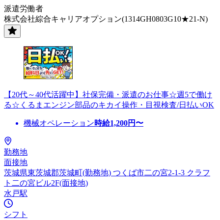
派遣労働者
株式会社綜合キャリアオプション(1314GH0803G10★21-N)
【20代～40代活躍中】社保完備・派遣のお仕事☆週5で働け
る☆くるまエンジン部品のキカイ操作・目視検査/日払いOK
機械オペレーション
時給
1,200
円〜
勤務地
面接地
茨城県東茨城郡茨城町(勤務地) つくば市二の宮2-1-3 クラフ
ト二の宮ビル2F(面接地)
水戸駅
シフト