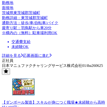
勤務地
面接地
茨城県東茨城郡茨城町
勤務詳細：東茨城郡茨城町
通勤方法：徒歩/車/自転車/バイク
最寄り駅：羽鳥駅から車20分
※構内の（無料）駐車場利用OK
交通費支給
未経験OK
詳細を見る
応募画面に進む
正社員
日本マニュファクチャリングサービス株式会社01/iba260625
【ダンボール製造】スキルが身につく職場★未経験から高時