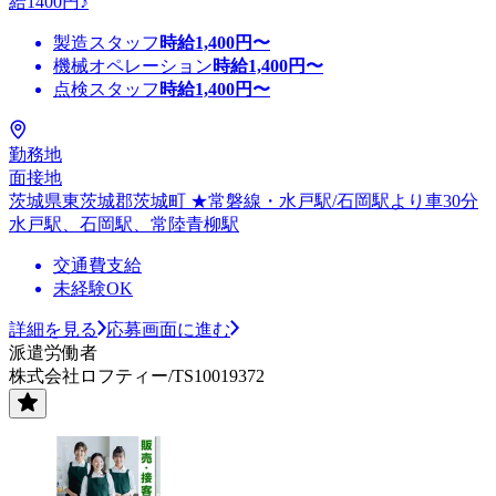
給1400円♪
製造スタッフ
時給
1,400
円〜
機械オペレーション
時給
1,400
円〜
点検スタッフ
時給
1,400
円〜
勤務地
面接地
茨城県東茨城郡茨城町 ★常磐線・水戸駅/石岡駅より車30分
水戸駅、石岡駅、常陸青柳駅
交通費支給
未経験OK
詳細を見る
応募画面に進む
派遣労働者
株式会社ロフティー/TS10019372