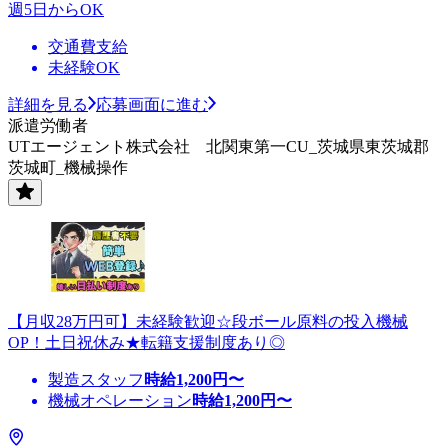
週5日からOK
交通費支給
未経験OK
詳細を見る
応募画面に進む
派遣労働者
UTエージェント株式会社 北関東第一CU_茨城県東茨城郡
茨城町_機械操作
【月収28万円可】未経験歓迎☆段ボール原料の投入機械
OP！土日祝休み★転籍支援制度あり◎
製造スタッフ
時給
1,200
円〜
機械オペレーション
時給
1,200
円〜