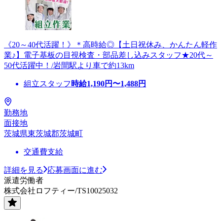
《20～40代活躍！》＊高時給◎【土日祝休み、かんたん軽作
業♪】電子基板の目視検査・部品差し込みスタッフ★20代～
50代活躍中！/岩間駅より車で約13km
組立スタッフ
時給
1,190
円〜
1,488
円
勤務地
面接地
茨城県東茨城郡茨城町
交通費支給
詳細を見る
応募画面に進む
派遣労働者
株式会社ロフティー/TS10025032