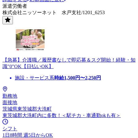
派遣労働者
株式会社ニッソーネット 水戸支社/1201_6253
【急募】介護職／履歴書なしで即応募＆スグ開始！経験・知
識"0"OK【日払いOK】
施設・サービス系
時給
1,500
円〜
2,250
円
勤務地
面接地
茨城県東茨城郡大洗町
東茨城郡大洗町内に多数！＜駅チカ・車通勤okも有＞
シフト
1日8時間 週5日からOK