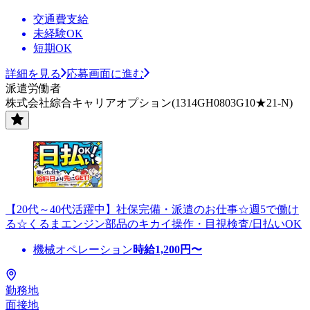
交通費支給
未経験OK
短期OK
詳細を見る
応募画面に進む
派遣労働者
株式会社綜合キャリアオプション(1314GH0803G10★21-N)
【20代～40代活躍中】社保完備・派遣のお仕事☆週5で働け
る☆くるまエンジン部品のキカイ操作・目視検査/日払いOK
機械オペレーション
時給
1,200
円〜
勤務地
面接地