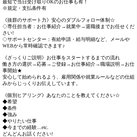
最短で当日受け取りOKのお仕事も有！
※規定・支払条件有
《抜群のサポート力》安心のダブルフォロー体制☆
◇専任担当者：お仕事紹介→就業中→退職後までお任せくだ
さい!
◇サポートセンター：有給申請・給与明細など、メールや
WEBから常時確認できます♪
《ざっくりご説明》お仕事をスタートするまでの流れ
働き方の選択→応募→ご登録→お仕事紹介→職場説明→お仕
事開始★
安心して始められるよう、雇用関係や就業ルールなどの仕組
みからじっくりお伝えしています。
《個別ヒアリング》あなたのことを教えてください☆
◆希望
◆条件
◆強み
◆やりたい仕事
◆今までの経験…etc.
どんどんお話ください!