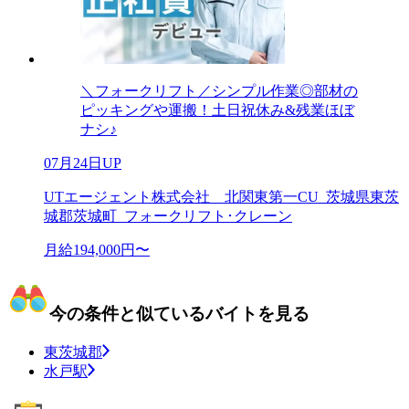
＼フォークリフト／シンプル作業◎部材の
ピッキングや運搬！土日祝休み&残業ほぼ
ナシ♪
07月24日UP
UTエージェント株式会社 北関東第一CU_茨城県東茨
城郡茨城町_フォークリフト･クレーン
月給194,000円〜
今の条件と似ているバイトを見る
東茨城郡
水戸駅