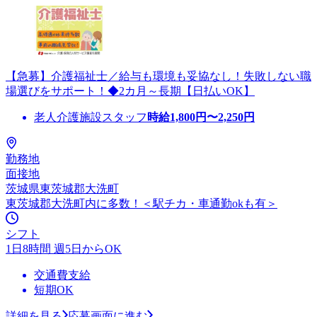
【急募】介護福祉士／給与も環境も妥協なし！失敗しない職
場選びをサポート！◆2カ月～長期【日払いOK】
老人介護施設スタッフ
時給
1,800
円〜
2,250
円
勤務地
面接地
茨城県東茨城郡大洗町
東茨城郡大洗町内に多数！＜駅チカ・車通勤okも有＞
シフト
1日8時間 週5日からOK
交通費支給
短期OK
詳細を見る
応募画面に進む