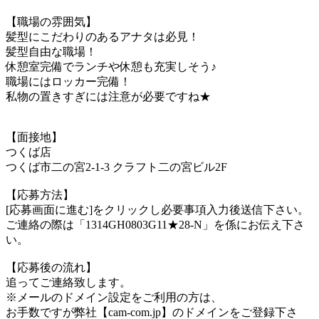
【職場の雰囲気】
髪型にこだわりのあるアナタは必見！
髪型自由な職場！
休憩室完備でランチや休憩も充実しそう♪
職場にはロッカー完備！
私物の置きすぎには注意が必要ですね★
【面接地】
つくば店
つくば市二の宮2-1-3 クラフト二の宮ビル2F
【応募方法】
[応募画面に進む]をクリックし必要事項入力後送信下さい。
ご連絡の際は「1314GH0803G11★28-N」を係にお伝え下さ
い。
【応募後の流れ】
追ってご連絡致します。
※メールのドメイン設定をご利用の方は、
お手数ですが弊社【cam-com.jp】のドメインをご登録下さ