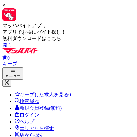
×
マッハバイトアプリ
アプリでお得にバイト探し！
無料ダウンロードはこちら
開く
0
キープ
メニュー
キープした求人を見る
0
検索履歴
新規会員登録(無料)
ログイン
ヘルプ
エリアから探す
駅から探す