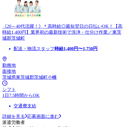
《20～40代活躍！》＊高時給◎最短翌日の日払いOK！【高
時給1,400円】業界初の最新技術で洗浄・仕分け作業／東茨
城群茨城町
配送・物流スタッフ
時給
1,400
円〜
1,750
円
勤務地
面接地
茨城県東茨城郡茨城町小幡
シフト
1日7.5時間からOK
交通費支給
詳細を見る
応募画面に進む
派遣労働者