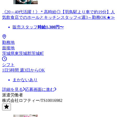
《20～40代活躍！》＊高時給◎【羽鳥駅より車で約19分】人
気飲食店でのホールとキッチンスタッフ≪週3～勤務OK★≫
販売スタッフ
時給
1,300
円〜
勤務地
面接地
茨城県東茨城郡茨城町
シフト
1日5時間 週3日からOK
まかないあり
詳細を見る
応募画面に進む
派遣労働者
株式会社ロフティー/TS10016982