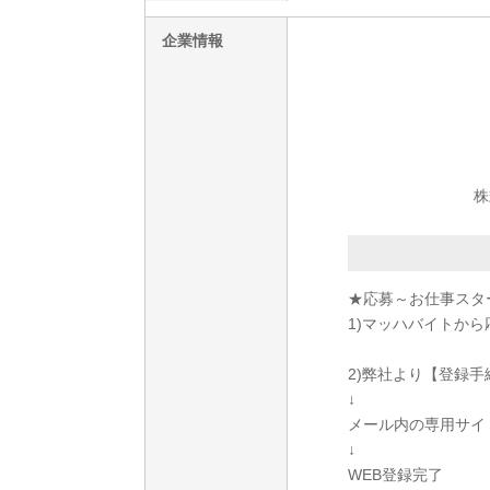
企業情報
株
★応募～お仕事スタ
1)マッハバイトから
2)弊社より【登録
↓
メール内の専用サイ
↓
WEB登録完了