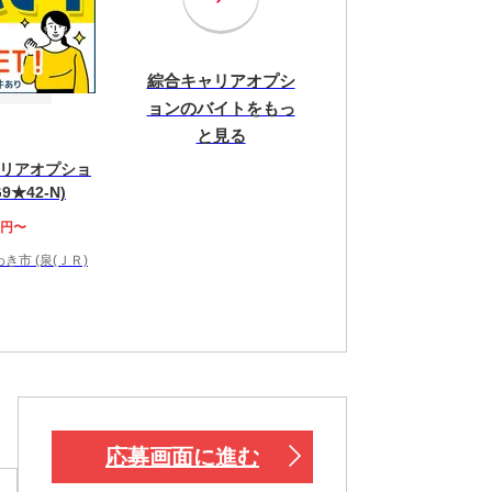
綜合キャリアオプシ
ョンのバイトをもっ
と見る
リアオプショ
9★42-N)
0円〜
き市 (泉(ＪＲ)
応募画面に進む