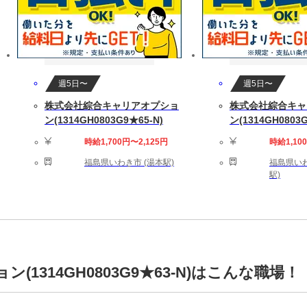
週5日〜
週5日〜
株式会社綜合キャリアオプショ
株式会社綜合キャ
ン(1314GH0803G9★65-N)
ン(1314GH0803G
時給1,700円〜2,125円
時給1,10
福島県いわき市 (湯本駅)
福島県いわ
駅)
1314GH0803G9★63-N)はこんな職場！