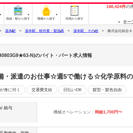
186,424件
の
す
路線・駅から探す
職種から探す
特徴から探す
キー
湯本駅
湯本駅、軽作業・製造系
湯本駅、その他
株式会社綜合キャリ
0803G9★63-N)のバイト・パート求人情報
完備・派遣のお仕事☆週5で働ける☆化学原料の
が身に付く
交通費支給
日払いOK
髪型・髪色自由
給与
機械オペレーション：
時給1,700円〜