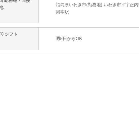
勤務地・面接
福島県いわき市(勤務地) いわき市平字正内町
地
湯本駅
シフト
週5日からOK