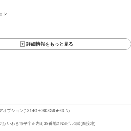
ョン
詳細情報をもっと見る
プション(1314GH0803G9★63-N)
) いわき市平字正内町39番地2 NSビル1階(面接地)