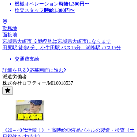
機械オペレーション
時給
1,300
円〜
検査スタッフ
時給
1,300
円〜
勤務地
面接地
宮城県大崎市 ※勤務地は宮城県大崎市になります
田尻駅 徒歩9分、小牛田駅 バス15分、瀬峰駅 バス15分
交通費支給
詳細を見る
応募画面に進む
派遣労働者
株式会社ロフティー/MI10018537
《20～40代活躍！》＊高時給◎液晶パネルの製造・検査《土
日祝休み/大崎市》