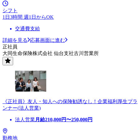
シフト
1日3時間 週1日からOK
交通費支給
詳細を見る
応募画面に進む
正社員
大同生命保険株式会社 仙台支社古川営業所
《正社員》友人・知人への保険勧誘なし！企業福利厚生プラ
ンナー(法人営業)
法人営業
月給
210,000
円〜
250,000
円
勤務地