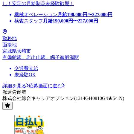
し！安定の月給制◎未経験歓迎！
機械オペレーション
月給
190,000
円〜
227,000
円
検査スタッフ
月給
190,000
円〜
227,000
円
勤務地
面接地
宮城県大崎市
有備館駅、岩出山駅、鳴子御殿湯駅
交通費支給
未経験OK
詳細を見る
応募画面に進む
派遣労働者
株式会社綜合キャリアオプション(1314GH0810G4★54-N)