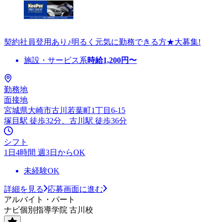
契約社員登用あり♪明るく元気に勤務できる方★大募集!
施設・サービス系
時給
1,200
円〜
勤務地
面接地
宮城県大崎市古川若葉町1丁目6-15
塚目駅 徒歩32分、古川駅 徒歩36分
シフト
1日4時間 週3日からOK
未経験OK
詳細を見る
応募画面に進む
アルバイト・パート
ナビ個別指導学院 古川校