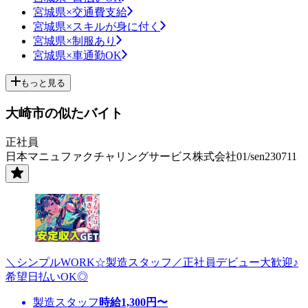
宮城県×交通費支給
宮城県×スキルが身に付く
宮城県×制服あり
宮城県×車通勤OK
もっと見る
大崎市の似たバイト
正社員
日本マニュファクチャリングサービス株式会社01/sen230711
＼シンプルWORK☆製造スタッフ／正社員デビュー大歓迎♪
希望日払いOK◎
製造スタッフ
時給
1,300
円〜