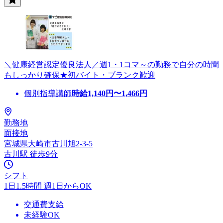
＼健康経営認定優良法人／週1・1コマ～の勤務で自分の時間
もしっかり確保★初バイト・ブランク歓迎
個別指導講師
時給
1,140
円〜
1,466
円
勤務地
面接地
宮城県大崎市古川旭2-3-5
古川駅 徒歩9分
シフト
1日1.5時間 週1日からOK
交通費支給
未経験OK