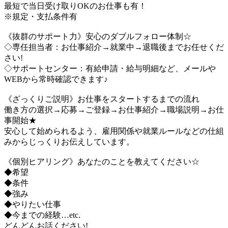
最短で当日受け取りOKのお仕事も有！
※規定・支払条件有
《抜群のサポート力》安心のダブルフォロー体制☆
◇専任担当者：お仕事紹介→就業中→退職後までお任せくだ
さい!
◇サポートセンター：有給申請・給与明細など、メールや
WEBから常時確認できます♪
《ざっくりご説明》お仕事をスタートするまでの流れ
働き方の選択→応募→ご登録→お仕事紹介→職場説明→お仕
事開始★
安心して始められるよう、雇用関係や就業ルールなどの仕組
みからじっくりお伝えしています。
《個別ヒアリング》あなたのことを教えてください☆
◆希望
◆条件
◆強み
◆やりたい仕事
◆今までの経験…etc.
どんどんお話ください!