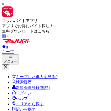
×
マッハバイトアプリ
アプリでお得にバイト探し！
無料ダウンロードはこちら
開く
0
キープ
メニュー
キープした求人を見る
0
検索履歴
新規会員登録(無料)
ログイン
ヘルプ
エリアから探す
駅から探す