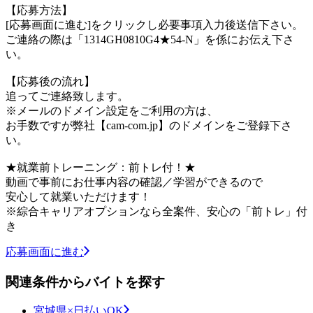
【応募方法】
[応募画面に進む]をクリックし必要事項入力後送信下さい。
ご連絡の際は「1314GH0810G4★54-N」を係にお伝え下さ
い。
【応募後の流れ】
追ってご連絡致します。
※メールのドメイン設定をご利用の方は、
お手数ですが弊社【cam-com.jp】のドメインをご登録下さ
い。
★就業前トレーニング：前トレ付！★
動画で事前にお仕事内容の確認／学習ができるので
安心して就業いただけます！
※綜合キャリアオプションなら全案件、安心の「前トレ」付
き
応募画面に進む
関連条件からバイトを探す
宮城県×日払いOK