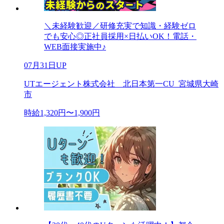
＼未経験歓迎／研修充実で知識・経験ゼロ
でも安心◎正社員採用×日払いOK！電話・
WEB面接実施中♪
07月31日UP
UTエージェント株式会社 北日本第一CU_宮城県大崎
市
時給1,320円〜1,900円