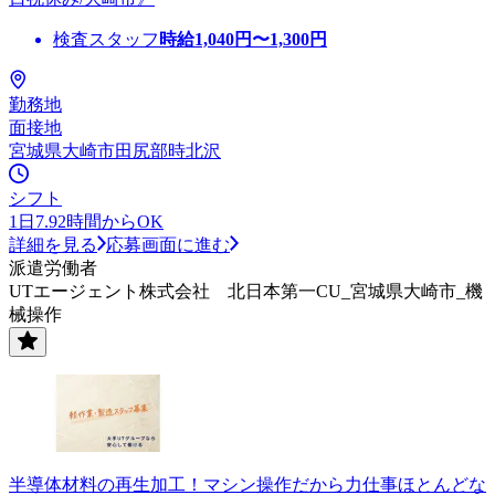
検査スタッフ
時給
1,040
円〜
1,300
円
勤務地
面接地
宮城県大崎市田尻部時北沢
シフト
1日7.92時間からOK
詳細を見る
応募画面に進む
派遣労働者
UTエージェント株式会社 北日本第一CU_宮城県大崎市_機
械操作
半導体材料の再生加工！マシン操作だから力仕事ほとんどな