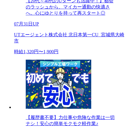
【20代～40代のUターンも活躍中！】都会
のラッシュから、マイカー通勤の快適さ
へ。心にゆとりを持って再スタート◎
07月31日UP
UTエージェント株式会社 北日本第一CU_宮城県大崎
市
時給1,320円〜1,900円
【履歴書不要】力仕事や危険な作業は一切
ナシ！安心の簡単モクモク軽作業♪