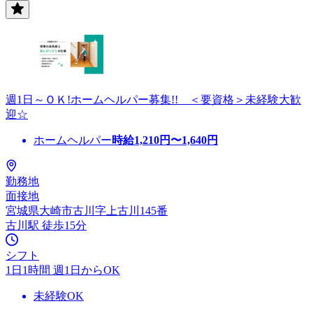
週1日～ＯＫ!ホームヘルパー募集!! ＜要資格＞未経験大歓
迎☆
ホームヘルパー
時給
1,210
円〜
1,640
円
勤務地
面接地
宮城県大崎市古川字上古川145番
古川駅 徒歩15分
シフト
1日1時間 週1日からOK
未経験OK