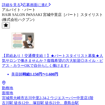
詳細を見る
応募画面に進む
アルバイト・パート
HAIR SALON IWASAKI 宮城中里店［パート］スタイリスト
(株式会社ハクブン)
【昇給あり！交通費支給！】★パートスタイリスト募集★人
気サロンで働きませんか？復職希望の方大歓迎◎ネイル・ピ
アス・カラーOKで自分らしく働けます♪
美容師
時給
1,150
円〜
1,600
円
勤務地
面接地
宮城県大崎市古川中里2-34-2 ウジエスーパー中里店1階
古川駅 徒歩12分、塚目駅 徒歩21分、鹿島台駅