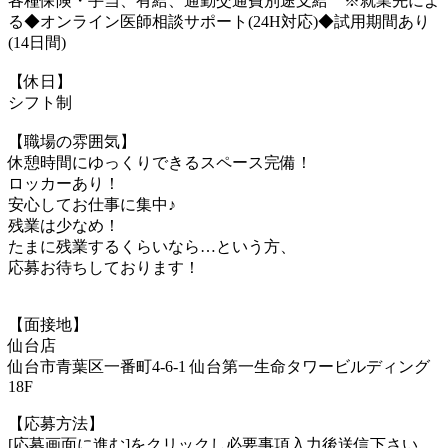
各種保険・手当、有給、通勤交通費別途支給 ※就業先によ
る◆オンライン医師相談サポート(24H対応)◆試用期間あり
(14日間)
【休日】
シフト制
【職場の雰囲気】
休憩時間にゆっくりできるスペース完備！
ロッカーあり！
安心してお仕事に集中♪
残業は少なめ！
たまに残業するくらいなら…という方、
応募お待ちしております！
【面接地】
仙台店
仙台市青葉区一番町4-6-1 仙台第一生命タワービルディング
18F
【応募方法】
[応募画面に進む]をクリックし必要事項入力後送信下さい。