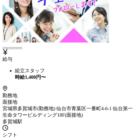
給与
組立スタッフ
時給
1,400
円〜
勤務地
面接地
宮城県多賀城市(勤務地) 仙台市青葉区一番町4-6-1 仙台第一
生命タワービルディング18F(面接地)
多賀城駅
シフト