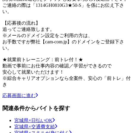
ご連絡の際は「1314GH0810G3★50-S」を係にお伝え下さ
い。
【応募後の流れ】
追ってご連絡致します。
※メールのドメイン設定をご利用の方は、
お手数ですが弊社【cam-com.jp】のドメインをご登録下さ
い。
★就業前トレーニング：前トレ付！★
動画で事前にお仕事内容の確認／学習ができるので
安心して就業いただけます！
※綜合キャリアオプションなら全案件、安心の「前トレ」付
き
応募画面に進む
関連条件からバイトを探す
宮城県×日払いOK
宮城県×交通費支給
宮城県×スキルが身に付く