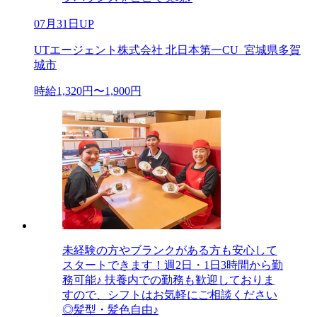
07月31日UP
UTエージェント株式会社 北日本第一CU_宮城県多賀
城市
時給1,320円〜1,900円
未経験の方やブランクがある方も安心して
スタートできます！週2日・1日3時間から勤
務可能♪ 扶養内での勤務も歓迎しておりま
すので、シフトはお気軽にご相談ください
◎髪型・髪色自由♪