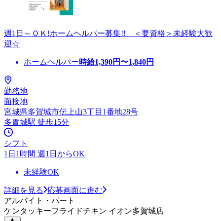
週1日～ＯＫ!ホームヘルパー募集!! ＜要資格＞未経験大歓
迎☆
ホームヘルパー
時給
1,390
円〜
1,840
円
勤務地
面接地
宮城県多賀城市伝上山3丁目1番地28号
多賀城駅 徒歩15分
シフト
1日1時間 週1日からOK
未経験OK
詳細を見る
応募画面に進む
アルバイト・パート
ケンタッキーフライドチキン イオン多賀城店