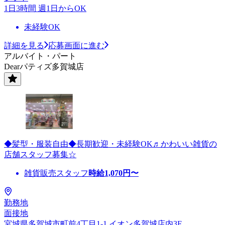
1日3時間 週1日からOK
未経験OK
詳細を見る
応募画面に進む
アルバイト・パート
Dearパティズ多賀城店
◆髪型・服装自由◆長期歓迎・未経験OK♬かわいい雑貨の
店舗スタッフ募集☆
雑貨販売スタッフ
時給
1,070
円〜
勤務地
面接地
宮城県多賀城市町前4丁目1-1 イオン多賀城店内3F