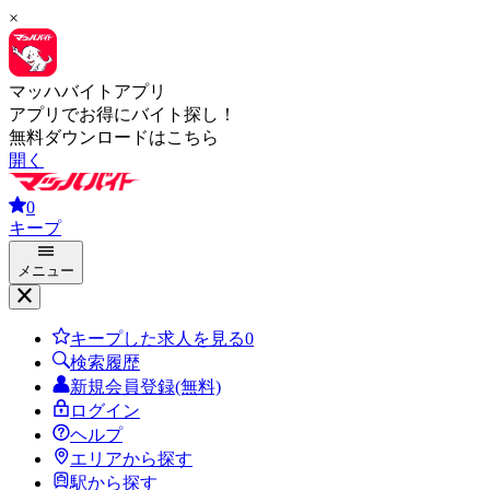
×
マッハバイトアプリ
アプリでお得にバイト探し！
無料ダウンロードはこちら
開く
0
キープ
メニュー
キープした求人を見る
0
検索履歴
新規会員登録(無料)
ログイン
ヘルプ
エリアから探す
駅から探す