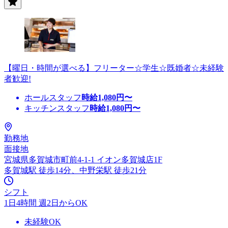
【曜日・時間が選べる】フリーター☆学生☆既婚者☆未経験
者歓迎!
ホールスタッフ
時給
1,080
円〜
キッチンスタッフ
時給
1,080
円〜
勤務地
面接地
宮城県多賀城市町前4-1-1 イオン多賀城店1F
多賀城駅 徒歩14分、中野栄駅 徒歩21分
シフト
1日4時間 週2日からOK
未経験OK