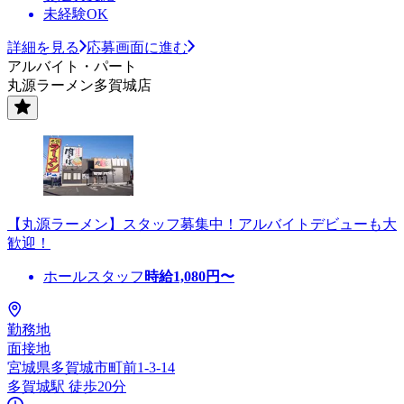
未経験OK
詳細を見る
応募画面に進む
アルバイト・パート
丸源ラーメン多賀城店
【丸源ラーメン】スタッフ募集中！アルバイトデビューも大
歓迎！
ホールスタッフ
時給
1,080
円〜
勤務地
面接地
宮城県多賀城市町前1-3-14
多賀城駅 徒歩20分