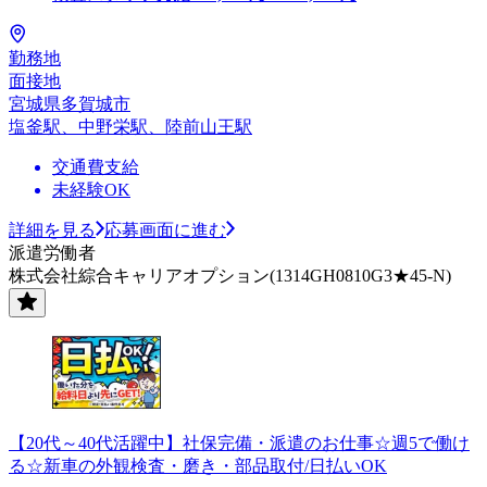
勤務地
面接地
宮城県多賀城市
塩釜駅、中野栄駅、陸前山王駅
交通費支給
未経験OK
詳細を見る
応募画面に進む
派遣労働者
株式会社綜合キャリアオプション(1314GH0810G3★45-N)
【20代～40代活躍中】社保完備・派遣のお仕事☆週5で働け
る☆新車の外観検査・磨き・部品取付/日払いOK