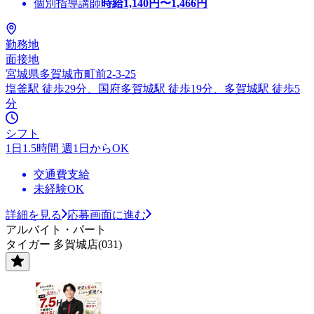
個別指導講師
時給
1,140
円〜
1,466
円
勤務地
面接地
宮城県多賀城市町前2-3-25
塩釜駅 徒歩29分、国府多賀城駅 徒歩19分、多賀城駅 徒歩5
分
シフト
1日1.5時間 週1日からOK
交通費支給
未経験OK
詳細を見る
応募画面に進む
アルバイト・パート
タイガー 多賀城店(031)