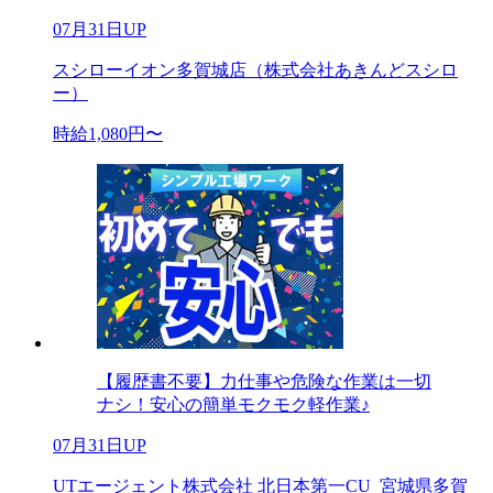
07月31日UP
スシローイオン多賀城店（株式会社あきんどスシロ
ー）
時給1,080円〜
【履歴書不要】力仕事や危険な作業は一切
ナシ！安心の簡単モクモク軽作業♪
07月31日UP
UTエージェント株式会社 北日本第一CU_宮城県多賀