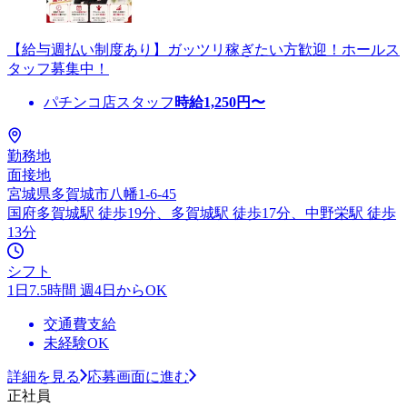
【給与週払い制度あり】ガッツリ稼ぎたい方歓迎！ホールス
タッフ募集中！
パチンコ店スタッフ
時給
1,250
円〜
勤務地
面接地
宮城県多賀城市八幡1-6-45
国府多賀城駅 徒歩19分、多賀城駅 徒歩17分、中野栄駅 徒歩
13分
シフト
1日7.5時間 週4日からOK
交通費支給
未経験OK
詳細を見る
応募画面に進む
正社員