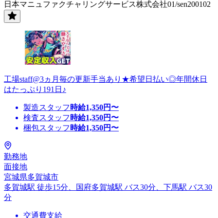
日本マニュファクチャリングサービス株式会社01/sen200102
工場staff@3ヵ月毎の更新手当あり★希望日払い◎年間休日
はたっぷり191日♪
製造スタッフ
時給
1,350
円〜
検査スタッフ
時給
1,350
円〜
梱包スタッフ
時給
1,350
円〜
勤務地
面接地
宮城県多賀城市
多賀城駅 徒歩15分、国府多賀城駅 バス30分、下馬駅 バス30
分
交通費支給