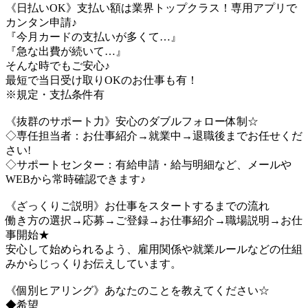
《日払いOK》支払い額は業界トップクラス！専用アプリで
カンタン申請♪
『今月カードの支払いが多くて…』
『急な出費が続いて…』
そんな時でもご安心♪
最短で当日受け取りOKのお仕事も有！
※規定・支払条件有
《抜群のサポート力》安心のダブルフォロー体制☆
◇専任担当者：お仕事紹介→就業中→退職後までお任せくだ
さい!
◇サポートセンター：有給申請・給与明細など、メールや
WEBから常時確認できます♪
《ざっくりご説明》お仕事をスタートするまでの流れ
働き方の選択→応募→ご登録→お仕事紹介→職場説明→お仕
事開始★
安心して始められるよう、雇用関係や就業ルールなどの仕組
みからじっくりお伝えしています。
《個別ヒアリング》あなたのことを教えてください☆
◆希望