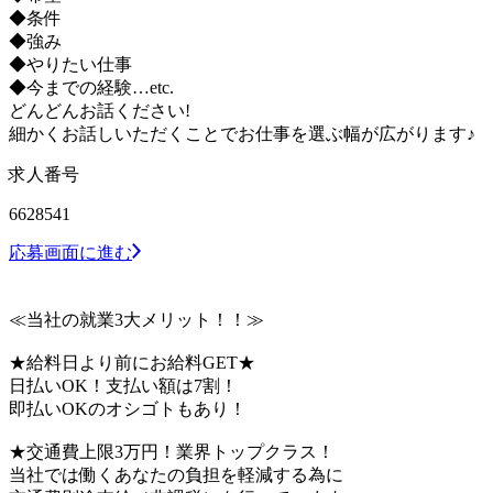
◆条件
◆強み
◆やりたい仕事
◆今までの経験…etc.
どんどんお話ください!
細かくお話しいただくことでお仕事を選ぶ幅が広がります♪
求人番号
6628541
応募画面に進む
≪当社の就業3大メリット！！≫
★給料日より前にお給料GET★
日払いOK！支払い額は7割！
即払いOKのオシゴトもあり！
★交通費上限3万円！業界トップクラス！
当社では働くあなたの負担を軽減する為に