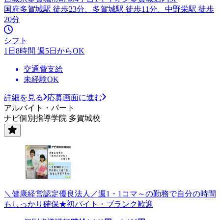
国府多賀城駅 徒歩23分、多賀城駅 徒歩11分、中野栄駅 徒歩
20分
シフト
1日8時間 週5日からOK
交通費支給
未経験OK
詳細を見る
応募画面に進む
アルバイト・パート
ナビ個別指導学院 多賀城校
＼健康経営認定優良法人／週1・1コマ～の勤務で自分の時間
もしっかり確保★初バイト・ブランク歓迎