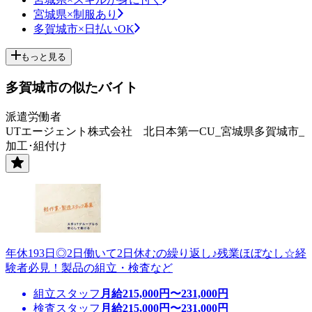
宮城県×制服あり
多賀城市×日払いOK
もっと見る
多賀城市の似たバイト
派遣労働者
UTエージェント株式会社 北日本第一CU_宮城県多賀城市_
加工･組付け
年休193日◎2日働いて2日休むの繰り返し♪残業ほぼなし☆経
験者必見！製品の組立・検査など
組立スタッフ
月給
215,000
円〜
231,000
円
検査スタッフ
月給
215,000
円〜
231,000
円