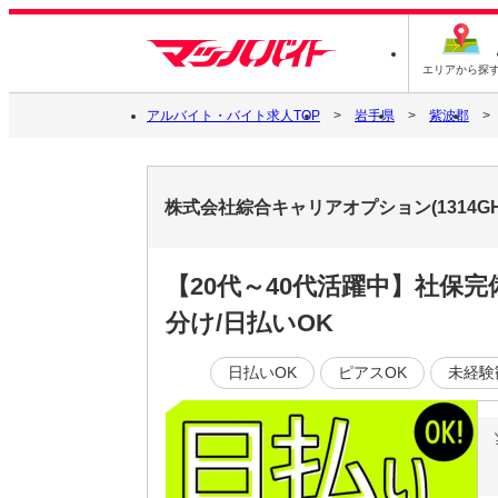
エリアから探
アルバイト・バイト求人TOP
岩手県
紫波郡
株式会社綜合キャリアオプション(1314GH
【20代～40代活躍中】社保
分け/日払いOK
日払いOK
ピアスOK
未経験