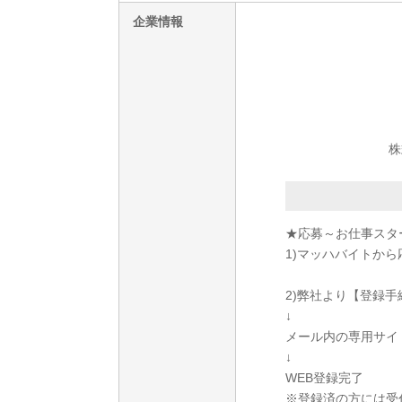
企業情報
株
★応募～お仕事スタ
1)マッハバイトから
2)弊社より【登録
↓
メール内の専用サイ
↓
WEB登録完了
※登録済の方には受