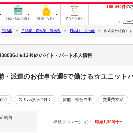
186,540件
の
す
路線・駅から探す
職種から探す
特徴から探す
キー
日詰駅
日詰駅、軽作業・製造系
日詰駅、その他
株式会社綜合キャリア
0803G1★13-N)のバイト・パート求人情報
完備・派遣のお仕事☆週5で働ける☆ユニット
歓迎
スキルが身に付く
髪型・髪色自由
交通費支給
給与
機械オペレーション：
時給1,300円〜