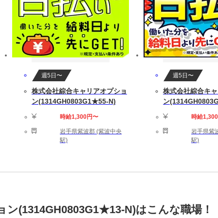
週5日〜
週5日〜
株式会社綜合キャリアオプショ
株式会社綜合キャ
ン(1314GH0803G1★55-N)
ン(1314GH0803G
時給1,300円〜
時給1,30
岩手県紫波郡 (紫波中央
岩手県紫波
駅)
駅)
1314GH0803G1★13-N)はこんな職場！