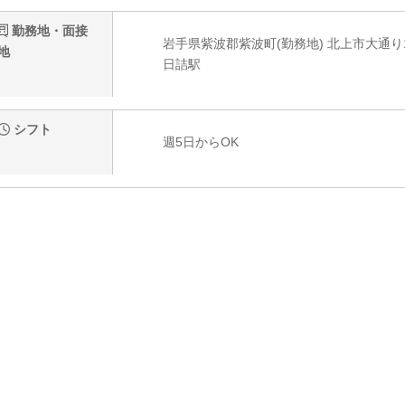
勤務地・面接
岩手県紫波郡紫波町(勤務地) 北上市大通り1-
地
日詰駅
シフト
週5日からOK