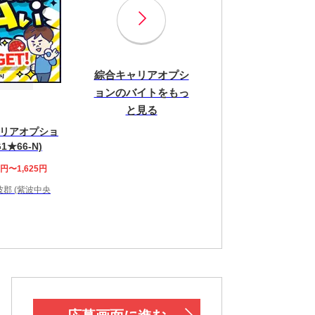
綜合キャリアオプシ
ョンのバイトをもっ
と見る
リアオプショ
1★66-N)
0円〜1,625円
郡 (紫波中央