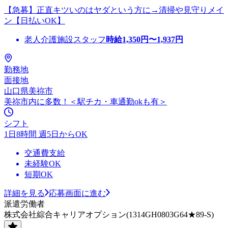
【急募】正直キツいのはヤダという方に→清掃や見守りメイ
ン【日払いOK】
老人介護施設スタッフ
時給
1,350
円〜
1,937
円
勤務地
面接地
山口県美祢市
美祢市内に多数！＜駅チカ・車通勤okも有＞
シフト
1日8時間 週5日からOK
交通費支給
未経験OK
短期OK
詳細を見る
応募画面に進む
派遣労働者
株式会社綜合キャリアオプション(1314GH0803G64★89-S)