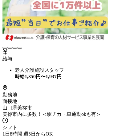
給与
老人介護施設スタッフ
時給
1,350
円〜
1,937
円
勤務地
面接地
山口県美祢市
美祢市内に多数！＜駅チカ・車通勤okも有＞
シフト
1日8時間 週5日からOK