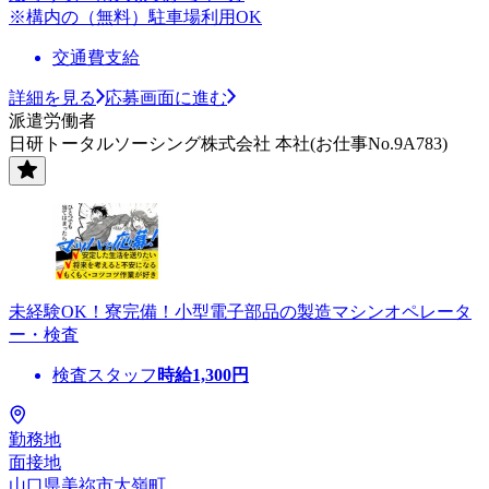
※構内の（無料）駐車場利用OK
交通費支給
詳細を見る
応募画面に進む
派遣労働者
日研トータルソーシング株式会社 本社(お仕事No.9A783)
未経験OK！寮完備！小型電子部品の製造マシンオペレータ
ー・検査
検査スタッフ
時給
1,300
円
勤務地
面接地
山口県美祢市大嶺町