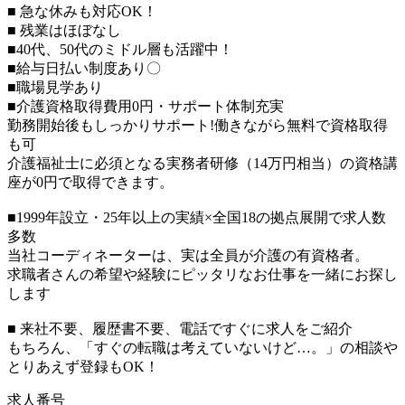
■ 急な休みも対応OK！
■ 残業はほぼなし
■40代、50代のミドル層も活躍中！
■給与日払い制度あり〇
■職場見学あり
■介護資格取得費用0円・サポート体制充実
勤務開始後もしっかりサポート!働きながら無料で資格取得
も可
介護福祉士に必須となる実務者研修（14万円相当）の資格講
座が0円で取得できます。
■1999年設立・25年以上の実績×全国18の拠点展開で求人数
多数
当社コーディネーターは、実は全員が介護の有資格者。
求職者さんの希望や経験にピッタリなお仕事を一緒にお探し
します
■ 来社不要、履歴書不要、電話ですぐに求人をご紹介
もちろん、「すぐの転職は考えていないけど…。」の相談や
とりあえず登録もOK！
求人番号