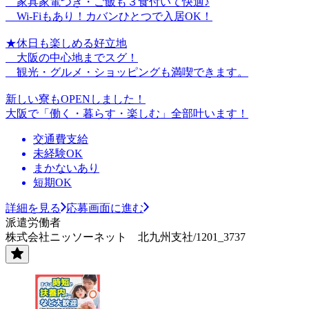
家具家電つき・ご飯も３食付いて快適♪
Wi-Fiもあり！カバンひとつで入居OK！
★休日も楽しめる好立地
大阪の中心地までスグ！
観光・グルメ・ショッピングも満喫できます。
新しい寮もOPENしました！
大阪で「働く・暮らす・楽しむ」全部叶います！
交通費支給
未経験OK
まかないあり
短期OK
詳細を見る
応募画面に進む
派遣労働者
株式会社ニッソーネット 北九州支社/1201_3737