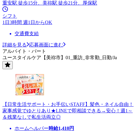
重安駅 徒歩15分、美祢駅 徒歩21分、厚保駅
シフト
1日3時間 週1日からOK
交通費支給
詳細を見る
応募画面に進む
アルバイト・パート
ユースタイルケア【美祢市】01_重訪_非常勤_日勤/Ja
【日常生活サポート・お手伝いSTAFF】髪色・ネイル自由！
家事感覚でゆとりあり★LINEで即相談できる→安心！週1～
＆残業なしで私生活両立◎
ホームヘルパー
時給
1,410
円