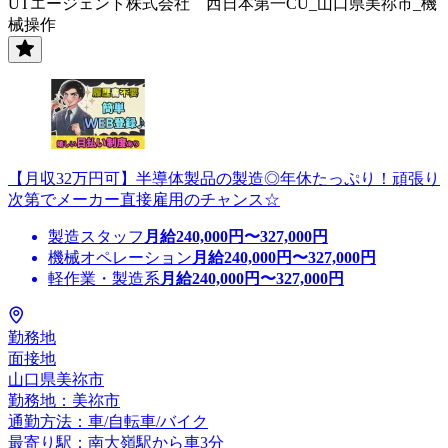
UTエージェント株式会社 西日本第一CU_山口県美祢市_機
械操作
【月収32万円可】半導体製品の製造◎年休たっぷり！頑張り
次第でメーカー直接雇用のチャンス☆
製造スタッフ
月給
240,000
円〜
327,000
円
機械オペレーション
月給
240,000
円〜
327,000
円
軽作業・製造系
月給
240,000
円〜
327,000
円
勤務地
面接地
山口県美祢市
勤務地：美祢市
通勤方法：車/自転車/バイク
最寄り駅：南大嶺駅から車3分