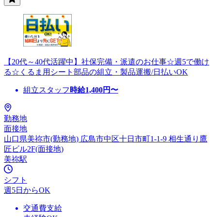
【20代～40代活躍中】社保完備・派遣のお仕事☆週5で働け
る☆くるま用シート部品の組立・製品運搬/日払いOK
組立スタッフ
時給
1,400
円〜
勤務地
面接地
山口県美祢市(勤務地) 広島市中区十日市町1-1-9 相生通り鷹
匠ビル2F(面接地)
美祢駅
シフト
週5日からOK
交通費支給