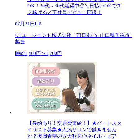
OK！20代～40代活躍中◎＼日払いOKでス
グ稼げる／正社員デビュー応援！
07月31日UP
UTエージェント株式会社 西日本CS_山口県美祢市_
製造
時給1,400円〜1,700円
【昇給あり！交通費支給！】★パートスタ
イリスト募集★人気サロンで働きません
か？復職希望の方大歓迎◎ネイル・ピア