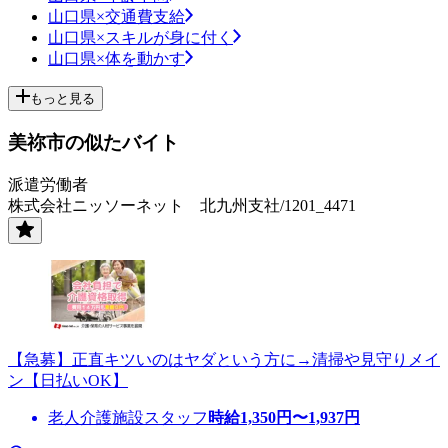
山口県×交通費支給
山口県×スキルが身に付く
山口県×体を動かす
もっと見る
美祢市の似たバイト
派遣労働者
株式会社ニッソーネット 北九州支社/1201_4471
【急募】正直キツいのはヤダという方に→清掃や見守りメイ
ン【日払いOK】
老人介護施設スタッフ
時給
1,350
円〜
1,937
円