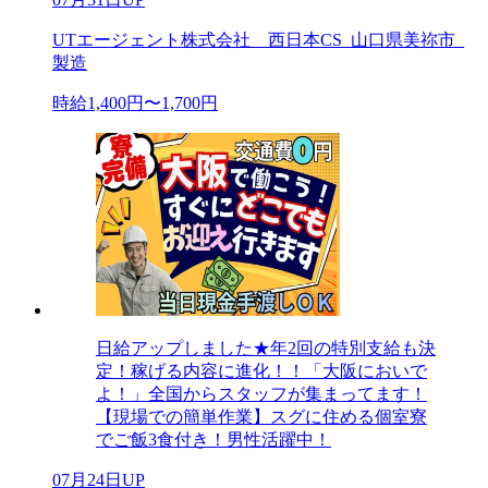
UTエージェント株式会社 西日本CS_山口県美祢市_
製造
時給1,400円〜1,700円
日給アップしました★年2回の特別支給も決
定！稼げる内容に進化！！「大阪においで
よ！」全国からスタッフが集まってます！
【現場での簡単作業】スグに住める個室寮
でご飯3食付き！男性活躍中！
07月24日UP