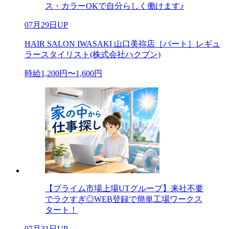
ス・カラーOKで自分らしく働けます♪
07月29日UP
HAIR SALON IWASAKI 山口美祢店［パート］レギュ
ラースタイリスト(株式会社ハクブン)
時給1,200円〜1,600円
【プライム市場上場UTグループ】来社不要
でラクすぎ◎WEB登録で簡単工場ワークス
タート！
07月31日UP