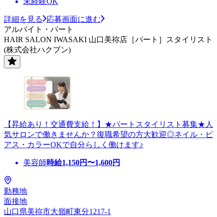
未経験OK
詳細を見る
応募画面に進む
アルバイト・パート
HAIR SALON IWASAKI 山口美祢店［パート］スタイリスト
(株式会社ハクブン)
【昇給あり！交通費支給！】★パートスタイリスト募集★人
気サロンで働きませんか？復職希望の方大歓迎◎ネイル・ピ
アス・カラーOKで自分らしく働けます♪
美容師
時給
1,150
円〜
1,600
円
勤務地
面接地
山口県美祢市大嶺町東分1217-1