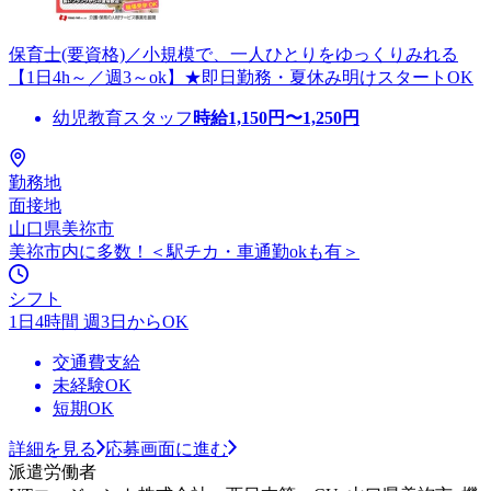
保育士(要資格)／小規模で、一人ひとりをゆっくりみれる
【1日4h～／週3～ok】★即日勤務・夏休み明けスタートOK
幼児教育スタッフ
時給
1,150
円〜
1,250
円
勤務地
面接地
山口県美祢市
美祢市内に多数！＜駅チカ・車通勤okも有＞
シフト
1日4時間 週3日からOK
交通費支給
未経験OK
短期OK
詳細を見る
応募画面に進む
派遣労働者