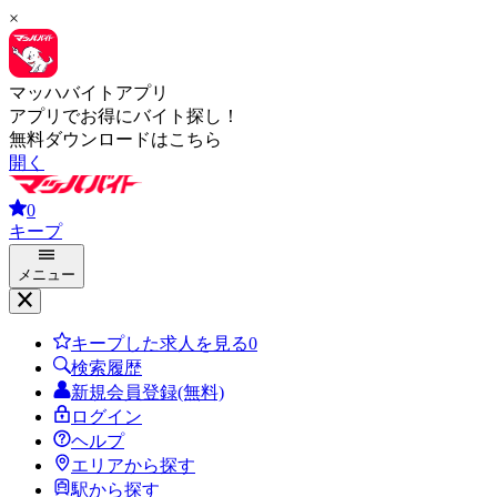
×
マッハバイトアプリ
アプリでお得にバイト探し！
無料ダウンロードはこちら
開く
0
キープ
メニュー
キープした求人を見る
0
検索履歴
新規会員登録(無料)
ログイン
ヘルプ
エリアから探す
駅から探す