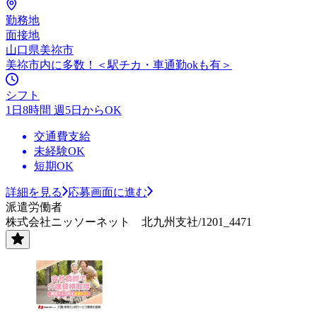
勤務地
面接地
山口県美祢市
美祢市内に多数！＜駅チカ・車通勤okも有＞
シフト
1日8時間 週5日からOK
交通費支給
未経験OK
短期OK
詳細を見る
応募画面に進む
派遣労働者
株式会社ニッソーネット 北九州支社/1201_4471