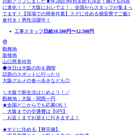
日給アップしました★年2回の特別支給も決定！稼げる内容
に進化！！「大阪においでよ！」全国からスタッフが集まっ
てます！【現場での簡単作業】スグに住める個室寮でご飯3
食付き！男性活躍中！
工事スタッフ
日給
10,500
円〜
12,500
円
勤務地
面接地
山口県美祢市
◆休日は大阪の街を満喫
話題のスポットに行ったり
大阪グルメの食べ歩きなども◎
＼大阪で新生活はじめよう！／
勤務地：大阪・関西一円
★全国どこからでも応募OK！
大阪までの交通費は【0円】
お近くまでお迎えに行きますよ！
★すぐに住める【寮完備】