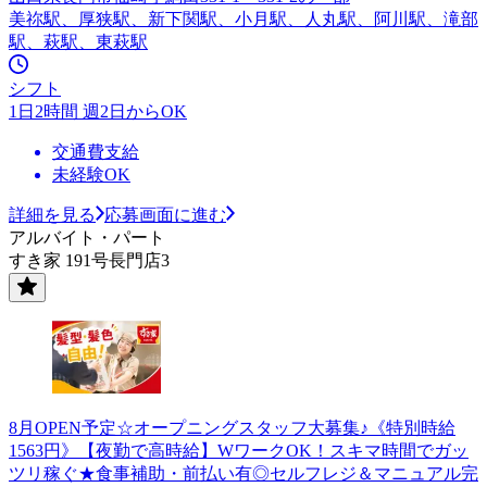
美祢駅、厚狭駅、新下関駅、小月駅、人丸駅、阿川駅、滝部
駅、萩駅、東萩駅
シフト
1日2時間 週2日からOK
交通費支給
未経験OK
詳細を見る
応募画面に進む
アルバイト・パート
すき家 191号長門店3
8月OPEN予定☆オープニングスタッフ大募集♪《特別時給
1563円》【夜勤で高時給】WワークOK！スキマ時間でガッ
ツリ稼ぐ★食事補助・前払い有◎セルフレジ＆マニュアル完