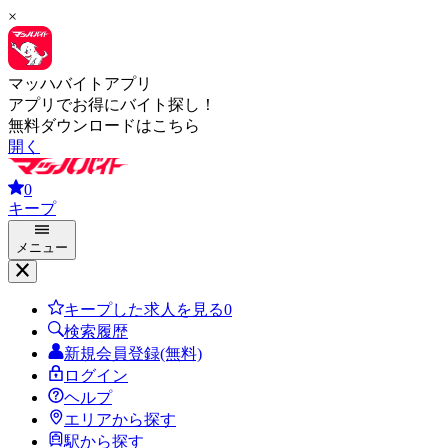
×
マッハバイトアプリ
アプリでお得にバイト探し！
無料ダウンロードはこちら
開く
0
キープ
メニュー
キープした求人を見る
0
検索履歴
新規会員登録(無料)
ログイン
ヘルプ
エリアから探す
駅から探す