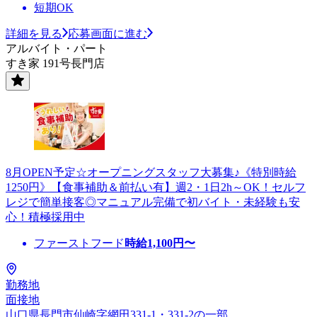
短期OK
詳細を見る
応募画面に進む
アルバイト・パート
すき家 191号長門店
8月OPEN予定☆オープニングスタッフ大募集♪《特別時給
1250円》【食事補助＆前払い有】週2・1日2h～OK！セルフ
レジで簡単接客◎マニュアル完備で初バイト・未経験も安
心！積極採用中
ファーストフード
時給
1,100
円〜
勤務地
面接地
山口県長門市仙崎字網田331-1・331-2の一部