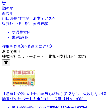
勤務地
面接地
山口県長門市深川湯本字北スケ
板持駅、伊上駅、黄波戸駅
交通費支給
未経験OK
詳細を見る
応募画面に進む
派遣労働者
株式会社ニッソーネット 北九州支社/1201_3275
【急募】介護福祉士／給与も環境も妥協なし！失敗しない職
場選びをサポート！◆2カ月～長期【日払いOK】
老人介護施設スタッフ
時給
1,550
円〜
1,937
円