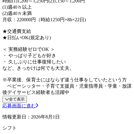
時給(1)1,200～1,250円(2)1,150～1,200円
(1)週40ｈ以上
(2)週40ｈ未満
月収：220000円（時給1250円×8h×22日)
★交通費支給
★日払いOK(規定あり)
＜ 実務経験ゼロでOK ＞
・ やっぱり子どもが好き
・ 久しぶりに仕事復帰したい
など、きっかけは何でも大丈夫。
※卒業後、保育士にはならず違う仕事をしていたという方
ベビーシッター・子育て支援員・児童指導員・学童・放課
後デイサービス経験者も活躍中
全て表示
応募画面に進む
情報更新日：2026年8月1日
シフト