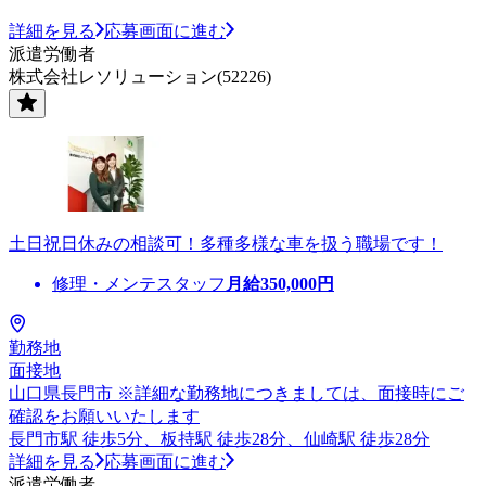
詳細を見る
応募画面に進む
派遣労働者
株式会社レソリューション(52226)
土日祝日休みの相談可！多種多様な車を扱う職場です！
修理・メンテスタッフ
月給
350,000
円
勤務地
面接地
山口県長門市 ※詳細な勤務地につきましては、面接時にご
確認をお願いいたします
長門市駅 徒歩5分、板持駅 徒歩28分、仙崎駅 徒歩28分
詳細を見る
応募画面に進む
派遣労働者