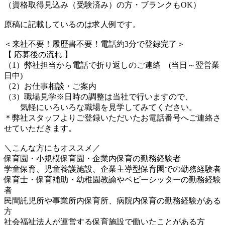
（資格取得見込み（受験済み）の方・ブランクもOK）
原稿に記載しているのは求人例です。
＜来社不要！履歴書不要！電話約3分で登録完了＞
【 応募後の流れ 】
（1）弊社担当から電話で折り返しのご連絡 (当日～翌営業
日中)
（2）お仕事相談・ご案内
（3）職場見学※日時の調整は当社で行いますので、
気軽にいろいろな職場を見学してみてください。
＊弊社スタッフよりご登録いただいたお電話番号へご連絡さ
せていただきます。
＼こんな方にもオススメ／
保育園・小規模保育園・企業内保育の勤務経験者
学童保育、児童養護施設、企業主導型保育園での勤務経験者
保育士・保育補助・幼稚園教諭やベビーシッターの勤務経験
者
民間託児所や事業所内保育所、病院内保育の勤務経験がある
方
社会福祉法人が運営する保育施設で働いたことがある方