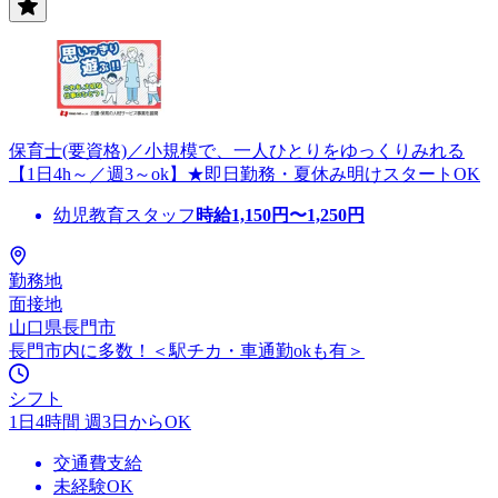
保育士(要資格)／小規模で、一人ひとりをゆっくりみれる
【1日4h～／週3～ok】★即日勤務・夏休み明けスタートOK
幼児教育スタッフ
時給
1,150
円〜
1,250
円
勤務地
面接地
山口県長門市
長門市内に多数！＜駅チカ・車通勤okも有＞
シフト
1日4時間 週3日からOK
交通費支給
未経験OK