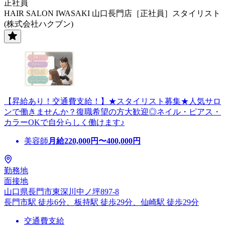
正社員
HAIR SALON IWASAKI 山口長門店［正社員］スタイリスト
(株式会社ハクブン)
【昇給あり！交通費支給！】★スタイリスト募集★人気サロ
ンで働きませんか？復職希望の方大歓迎◎ネイル・ピアス・
カラーOKで自分らしく働けます♪
美容師
月給
220,000
円〜
400,000
円
勤務地
面接地
山口県長門市東深川中ノ坪897-8
長門市駅 徒歩6分、板持駅 徒歩29分、仙崎駅 徒歩29分
交通費支給