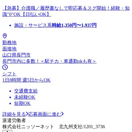
【急募】介護職／履歴書なしで即応募＆スグ開始！経験・知
識"0"OK【日払いOK】
施設・サービス系
時給
1,350
円〜
1,937
円
勤務地
面接地
山口県長門市
長門市内に多数！＜駅チカ・車通勤okも有＞
シフト
1日8時間 週5日からOK
交通費支給
未経験OK
短期OK
詳細を見る
応募画面に進む
派遣労働者
株式会社ニッソーネット 北九州支社/1201_3736