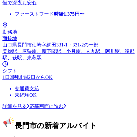
備で深夜も安心
ファーストフード
時給
1,375
円〜
勤務地
面接地
山口県長門市仙崎字網田331-1・331-2の一部
美祢駅、厚狭駅、新下関駅、小月駅、人丸駅、阿川駅、滝部
駅、萩駅、東萩駅
シフト
1日2時間 週2日からOK
交通費支給
未経験OK
詳細を見る
応募画面に進む
長門市の新着アルバイト