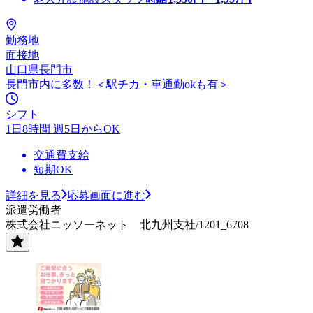
勤務地
面接地
山口県長門市
長門市内に多数！＜駅チカ・車通勤okも有＞
シフト
1日8時間 週5日からOK
交通費支給
短期OK
詳細を見る
応募画面に進む
派遣労働者
株式会社ニッソーネット 北九州支社/1201_6708