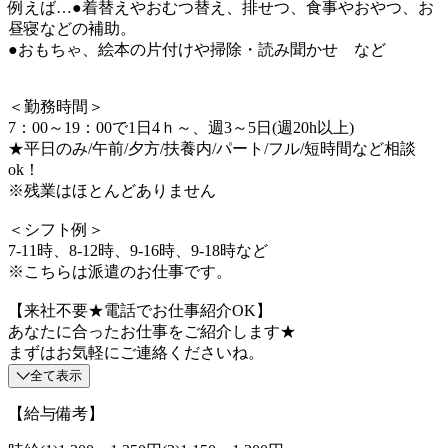
例えば…●着替えやおむつ替え、排せつ、食事やおやつ、お
昼寝などの補助。
●おもちゃ、絵本の片付けや掃除・読み聞かせ など
＜勤務時間＞
7：00～19：00で1日4ｈ～、週3～5日(週20h以上)
★平日のみ/午前/夕方/扶養内/パート/フル/短時間など相談
ok！
※残業はほとんどありません
＜シフト例＞
7-11時、8-12時、9-16時、9-18時など
※こちらは派遣のお仕事です。
【来社不要★電話でお仕事紹介OK】
あなたに合ったお仕事をご紹介します★
まずはお気軽にご連絡くださいね。
全て表示
【給与備考】