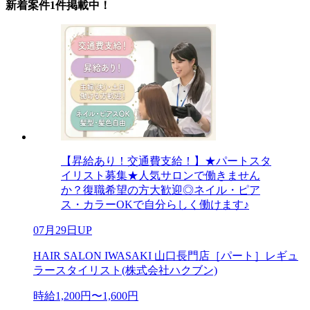
新着案件1件掲載中！
【昇給あり！交通費支給！】★パートスタ
イリスト募集★人気サロンで働きません
か？復職希望の方大歓迎◎ネイル・ピア
ス・カラーOKで自分らしく働けます♪
07月29日UP
HAIR SALON IWASAKI 山口長門店［パート］レギュ
ラースタイリスト(株式会社ハクブン)
時給1,200円〜1,600円