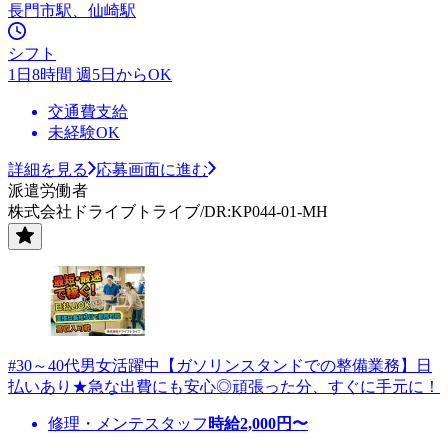
長門市駅、仙崎駅
シフト
1日8時間 週5日からOK
交通費支給
未経験OK
詳細を見る
応募画面に進む
派遣労働者
株式会社ドライブトライブ/DR:KP044-01-MH
#30～40代男女活躍中【ガソリンスタンドでの整備業務】日
払いあり★急な出費にも安心◎頑張った分、すぐに手元に！
修理・メンテスタッフ
時給
2,000
円〜