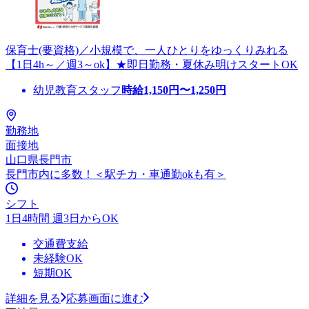
保育士(要資格)／小規模で、一人ひとりをゆっくりみれる
【1日4h～／週3～ok】★即日勤務・夏休み明けスタートOK
幼児教育スタッフ
時給
1,150
円〜
1,250
円
勤務地
面接地
山口県長門市
長門市内に多数！＜駅チカ・車通勤okも有＞
シフト
1日4時間 週3日からOK
交通費支給
未経験OK
短期OK
詳細を見る
応募画面に進む