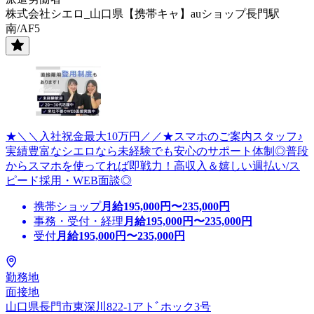
株式会社シエロ_山口県【携帯キャ】auショップ長門駅
南/AF5
★＼＼入社祝金最大10万円／／★スマホのご案内スタッフ♪
実績豊富なシエロなら未経験でも安心のサポート体制◎普段
からスマホを使ってれば即戦力！高収入＆嬉しい週払い/ス
ピード採用・WEB面談◎
携帯ショップ
月給
195,000
円〜
235,000
円
事務・受付・経理
月給
195,000
円〜
235,000
円
受付
月給
195,000
円〜
235,000
円
勤務地
面接地
山口県長門市東深川822-1アトﾞホック3号