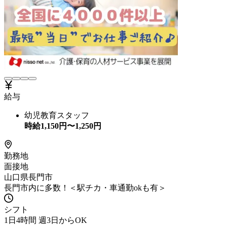
給与
幼児教育スタッフ
時給
1,150
円〜
1,250
円
勤務地
面接地
山口県長門市
長門市内に多数！＜駅チカ・車通勤okも有＞
シフト
1日4時間 週3日からOK