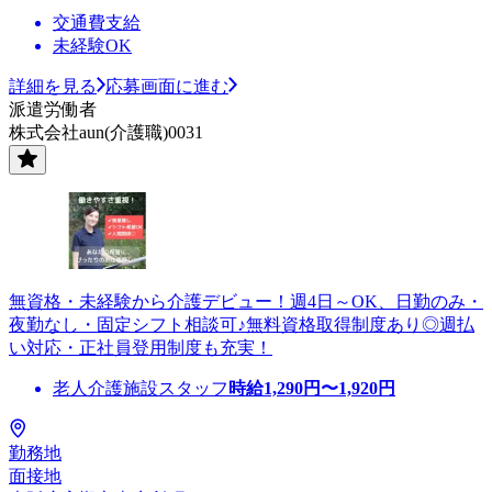
交通費支給
未経験OK
詳細を見る
応募画面に進む
派遣労働者
株式会社aun(介護職)0031
無資格・未経験から介護デビュー！週4日～OK、日勤のみ・
夜勤なし・固定シフト相談可♪無料資格取得制度あり◎週払
い対応・正社員登用制度も充実！
老人介護施設スタッフ
時給
1,290
円〜
1,920
円
勤務地
面接地