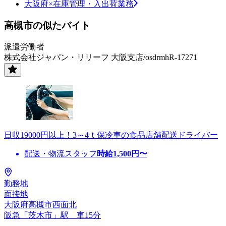
大阪府×在庫管理・入出荷業務
高槻市の似たバイト
派遣労働者
株式会社ジャパン・リリーフ 大阪支店/osdrmhR-17271
日収19000円以上！3～4ｔ保冷車の食品店舗配送ドライバー
配送・物流スタッフ
時給
1,500
円〜
勤務地
面接地
大阪府高槻市西面北
阪急「茨木市」駅 車15分