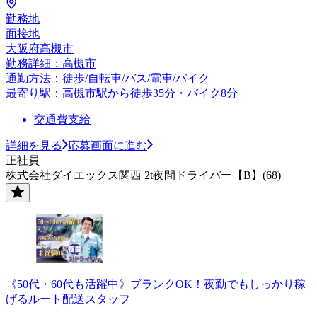
勤務地
面接地
大阪府高槻市
勤務詳細：高槻市
通勤方法：徒歩/自転車/バス/電車/バイク
最寄り駅：高槻市駅から徒歩35分・バイク8分
交通費支給
詳細を見る
応募画面に進む
正社員
株式会社ダイエックス関西 2t夜間ドライバー【B】(68)
《50代・60代も活躍中》ブランクOK！夜勤でもしっかり稼
げるルート配送スタッフ