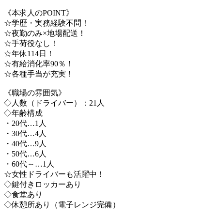
《本求人のPOINT》
☆学歴・実務経験不問！
☆夜勤のみ×地場配送！
☆手荷役なし！
☆年休114日！
☆有給消化率90％！
☆各種手当が充実！
《職場の雰囲気》
◇人数（ドライバー）：21人
◇年齢構成
・20代…1人
・30代…4人
・40代…9人
・50代…6人
・60代～…1人
☆女性ドライバーも活躍中！
◇鍵付きロッカーあり
◇食堂あり
◇休憩所あり（電子レンジ完備）