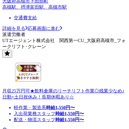
大阪府高槻市下田部町
高槻駅、摂津富田駅、高槻市駅
交通費支給
詳細を見る
応募画面に進む
派遣労働者
UTエージェント株式会社 関西第一CU_大阪府高槻市_フォ
ークリフト･クレーン
月収25万円可★飲料倉庫のリーチリフト作業◎残業少なめ♪
日勤×土日祝休み！長期休暇あり☆
軽作業・製造系
時給
1,550
円〜
入出荷業務スタッフ
時給
1,550
円〜
配送・物流スタッフ
時給
1,550
円〜