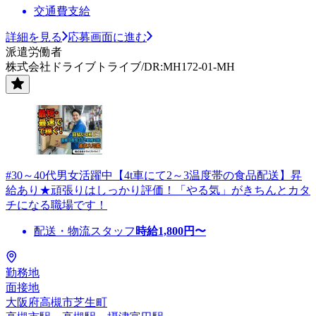
交通費支給
詳細を見る
応募画面に進む
派遣労働者
株式会社ドライブトライブ/DR:MH172-01-MH
#30～40代男女活躍中【4t車にて2～3温度帯の食品配送】昇
給あり★頑張りはしっかり評価！「やる気」がきちんとカタ
チになる職場です！
配送・物流スタッフ
時給
1,800
円〜
勤務地
面接地
大阪府高槻市芝生町