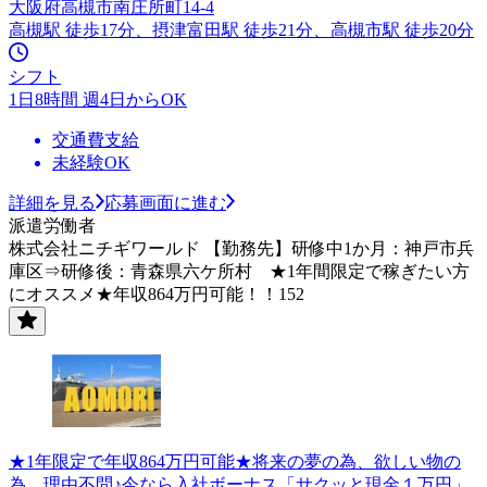
大阪府高槻市南庄所町14-4
高槻駅 徒歩17分、摂津富田駅 徒歩21分、高槻市駅 徒歩20分
シフト
1日8時間 週4日からOK
交通費支給
未経験OK
詳細を見る
応募画面に進む
派遣労働者
株式会社ニチギワールド 【勤務先】研修中1か月：神戸市兵
庫区⇒研修後：青森県六ケ所村 ★1年間限定で稼ぎたい方
にオススメ★年収864万円可能！！152
★1年限定で年収864万円可能★将来の夢の為、欲しい物の
為、理由不問♪今なら入社ボーナス「サクッと現金１万円」