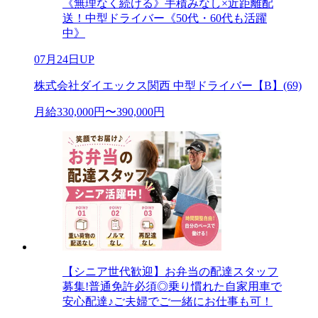
《無理なく続ける》手積みなし×近距離配
送！中型ドライバー《50代・60代も活躍
中》
07月24日UP
株式会社ダイエックス関西 中型ドライバー【B】(69)
月給330,000円〜390,000円
【シニア世代歓迎】お弁当の配達スタッフ
募集!普通免許必須◎乗り慣れた自家用車で
安心配達♪ご夫婦でご一緒にお仕事も可！