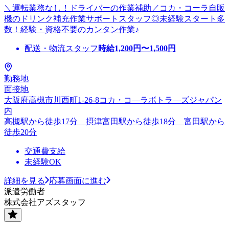
＼運転業務なし！ドライバーの作業補助／コカ・コーラ自販
機のドリンク補充作業サポートスタッフ◎未経験スタート多
数！経験・資格不要のカンタン作業♪
配送・物流スタッフ
時給
1,200
円〜
1,500
円
勤務地
面接地
大阪府高槻市川西町1-26-8コカ・コ―ラボトラ―ズジャパン
内
高槻駅から徒歩17分 摂津富田駅から徒歩18分 富田駅から
徒歩20分
交通費支給
未経験OK
詳細を見る
応募画面に進む
派遣労働者
株式会社アズスタッフ