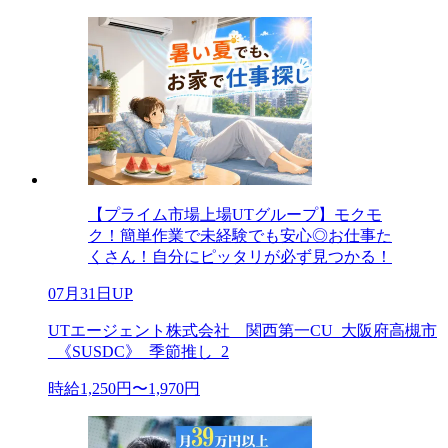
【プライム市場上場UTグループ】モクモ
ク！簡単作業で未経験でも安心◎お仕事た
くさん！自分にピッタリが必ず見つかる！
07月31日UP
UTエージェント株式会社 関西第一CU_大阪府高槻市
_《SUSDC》_季節推し_2
時給1,250円〜1,970円