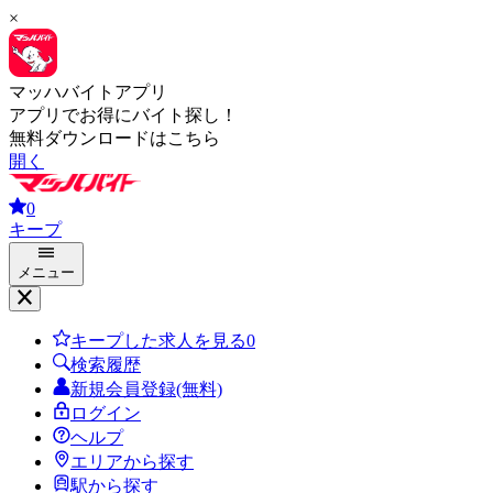
×
マッハバイトアプリ
アプリでお得にバイト探し！
無料ダウンロードはこちら
開く
0
キープ
メニュー
キープした求人を見る
0
検索履歴
新規会員登録(無料)
ログイン
ヘルプ
エリアから探す
駅から探す