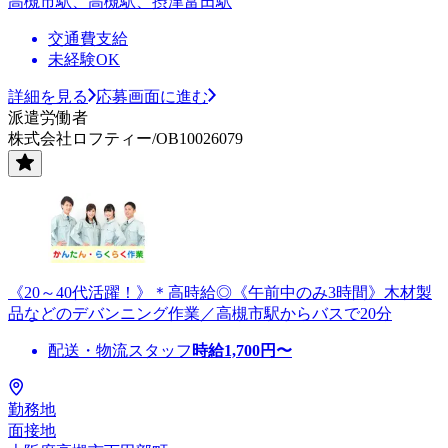
高槻市駅、高槻駅、摂津富田駅
交通費支給
未経験OK
詳細を見る
応募画面に進む
派遣労働者
株式会社ロフティー/OB10026079
《20～40代活躍！》＊高時給◎《午前中のみ3時間》木材製
品などのデバンニング作業／高槻市駅からバスで20分
配送・物流スタッフ
時給
1,700
円〜
勤務地
面接地