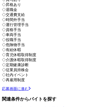
◇昇格あり
◇退職金
◇交通費支給
◇時間外手当
◇運行管理手当
◇資格手当
◇車両手当
◇役職手当
◇危険物手当
◇有給休暇
◇育児休暇取得制度
◇介護休暇取得制度
◇定期健康診断
◇従業員持株会
◇社内イベント
◇再雇用制度
応募画面に進む
関連条件からバイトを探す