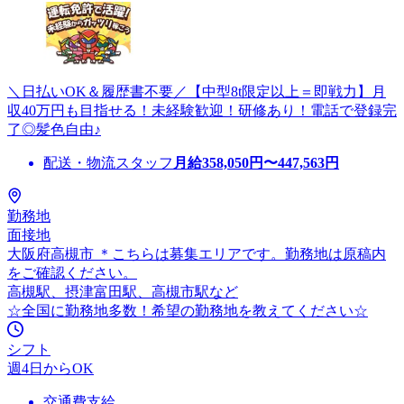
＼日払いOK＆履歴書不要／【中型8t限定以上＝即戦力】月
収40万円も目指せる！未経験歓迎！研修あり！電話で登録完
了◎髪色自由♪
配送・物流スタッフ
月給
358,050
円〜
447,563
円
勤務地
面接地
大阪府高槻市 ＊こちらは募集エリアです。勤務地は原稿内
をご確認ください。
高槻駅、摂津富田駅、高槻市駅など
☆全国に勤務地多数！希望の勤務地を教えてください☆
シフト
週4日からOK
交通費支給