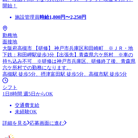
開始！
施設管理員
時給
1,800
円〜
2,250
円
勤務地
面接地
大阪府高槻市 【研修】 神戸市兵庫区和田崎町 ※ＪＲ・地
下鉄：和田岬駅徒歩3分【出張先】青森県六ケ所村 ※車の
持ち込み不可 ※研修は神戸市兵庫区、研修終了後、青森県
六ケ所村での勤務になります。
高槻駅 徒歩5分、摂津富田駅 徒歩5分、高槻市駅 徒歩5分
シフト
1日8時間 週5日からOK
交通費支給
未経験OK
詳細を見る
応募画面に進む