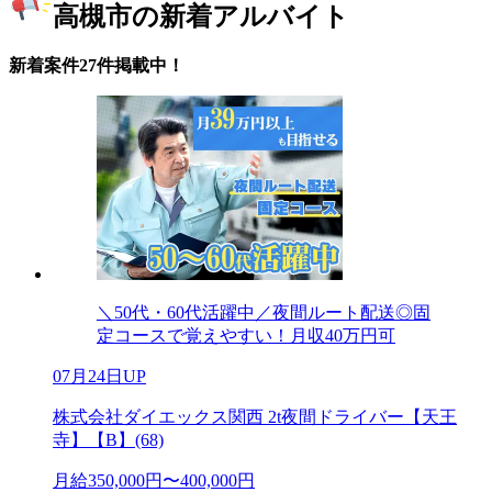
高槻市の新着アルバイト
新着案件27件掲載中！
＼50代・60代活躍中／夜間ルート配送◎固
定コースで覚えやすい！月収40万円可
07月24日UP
株式会社ダイエックス関西 2t夜間ドライバー【天王
寺】【B】(68)
月給350,000円〜400,000円