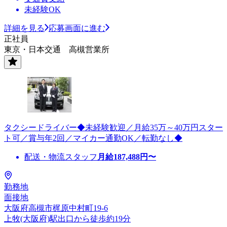
未経験OK
詳細を見る
応募画面に進む
正社員
東京・日本交通 高槻営業所
タクシードライバー◆未経験歓迎／月給35万～40万円スター
ト可／賞与年2回／マイカー通勤OK／転勤なし◆
配送・物流スタッフ
月給
187,488
円〜
勤務地
面接地
大阪府高槻市梶原中村町19-6
上牧(大阪府)駅出口から徒歩約19分