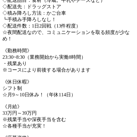
◇配送品目：食材（冷蔵。牛乳やチーズなど）
◇配送先：ドラッグストア
◇積み降ろし方法：かご台車
┗手積み手降ろしなし！
◇配送件数：1日2回戦（13件程度）
☆夜間配送なので、コミュニケーションを取る頻度が少な
め！
《勤務時間》
23:30~8:30（業務開始から実働8時間）
・残業あり
※コースにより前後する場合があります
《休日休暇》
シフト制
☆月9～10日休み！（年休114日）
《月給》
33万円～39万円
※残業手当や深夜手当を含む
☆各種手当が充実！