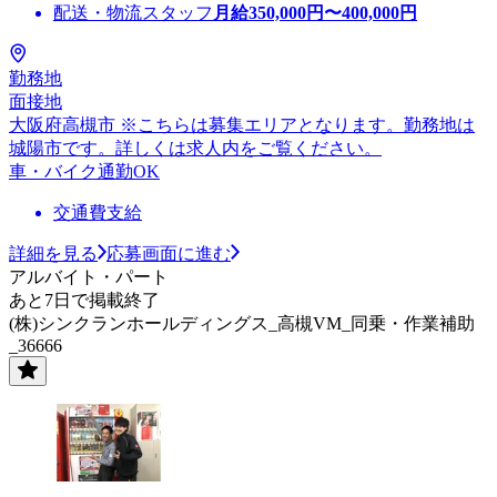
配送・物流スタッフ
月給
350,000
円〜
400,000
円
勤務地
面接地
大阪府高槻市 ※こちらは募集エリアとなります。勤務地は
城陽市です。詳しくは求人内をご覧ください。
車・バイク通勤OK
交通費支給
詳細を見る
応募画面に進む
アルバイト・パート
あと7日で掲載終了
(株)シンクランホールディングス_高槻VM_同乗・作業補助
_36666