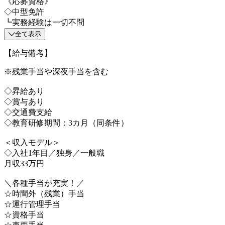
《応募資格》
◇中型免許
┗実務経験は一切不問
全て表示
【給与備考】
※残業手当や深夜手当を含む
◇昇給あり
◇賞与あり
◇交通費支給
◇教育研修期間：3カ月（同条件）
＜収入モデル＞
◇入社1年目／独身／一般職
月収33万円
＼各種手当が充実！／
☆時間外（残業）手当
☆運行管理手当
☆資格手当