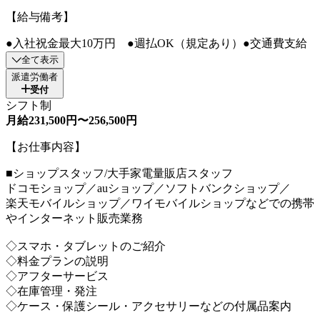
【給与備考】
●入社祝金最大10万円 ●週払OK（規定あり）●交通費支給
全て表示
派遣労働者
受付
シフト制
月給231,500円〜256,500円
【お仕事内容】
■ショップスタッフ/大手家電量販店スタッフ
ドコモショップ／auショップ／ソフトバンクショップ／
楽天モバイルショップ／ワイモバイルショップなどでの携帯
やインターネット販売業務
◇スマホ・タブレットのご紹介
◇料金プランの説明
◇アフターサービス
◇在庫管理・発注
◇ケース・保護シール・アクセサリーなどの付属品案内