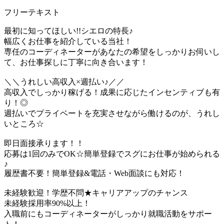
フリーテキスト
最初に知ってほしい!!シエロの特長♪
幅広くお仕事を紹介している当社！
専任のコーディネーターがあなたの希望をしっかりお伺いし
て、お仕事探しに丁寧に向き合います！
＼＼うれしい高収入×週払い♪／／
高収入でしっかり稼げる！成果に応じたインセンティブも有
り！◎
週払いでプライベートを充実させながら働けるのが、うれし
いところ☆
即日面接承ります！！
応募は1回のみでOK☆簡単登録でスグにお仕事が始められる
♪
履歴書不要！簡単登録&電話・Web面談にも対応！
未経験歓迎！学歴不問★キャリアアップのチャンス
未経験採用率90%以上！
入職前にもコーディネーターがしっかり就職活動をサポー