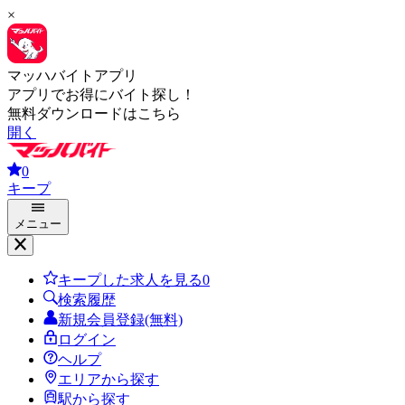
×
マッハバイトアプリ
アプリでお得にバイト探し！
無料ダウンロードはこちら
開く
0
キープ
メニュー
キープした求人を見る
0
検索履歴
新規会員登録(無料)
ログイン
ヘルプ
エリアから探す
駅から探す