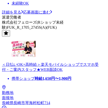
未経験OK
詳細を見る
応募画面に進む
派遣労働者
株式会社フェローズ(Rショップ未経
験)FUK_R_1705_2745S(A)(FUK)
＜日払いOK×高時給＞楽天モバイルショップでスマホ受
付・ご案内スタッフ★WEB面談OK
携帯ショップ
時給
1,650
円〜
1,900
円
勤務地
面接地
長崎県長崎市琴海村松町714