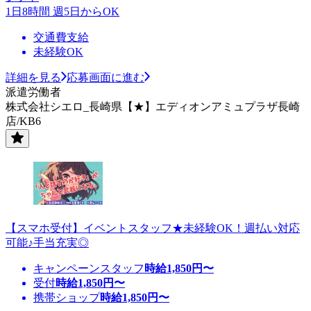
1日8時間 週5日からOK
交通費支給
未経験OK
詳細を見る
応募画面に進む
派遣労働者
株式会社シエロ_長崎県【★】エディオンアミュプラザ長崎
店/KB6
【スマホ受付】イベントスタッフ★未経験OK！週払い対応
可能♪手当充実◎
キャンペーンスタッフ
時給
1,850
円〜
受付
時給
1,850
円〜
携帯ショップ
時給
1,850
円〜