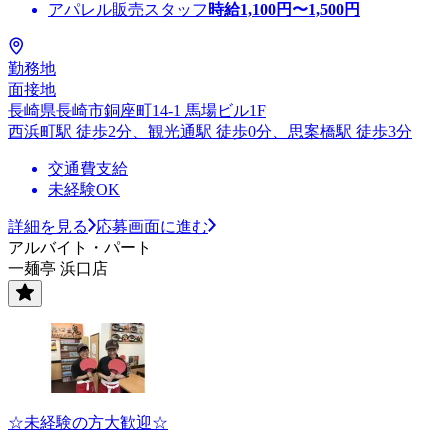
アパレル販売スタッフ
時給
1,100
円〜
1,500
円
勤務地
面接地
長崎県長崎市銅座町14-1 馬場ビル1F
西浜町駅 徒歩2分、観光通駅 徒歩0分、思案橋駅 徒歩3分
交通費支給
未経験OK
詳細を見る
応募画面に進む
アルバイト・パート
一麺亭 浜口店
☆未経験の方大歓迎☆