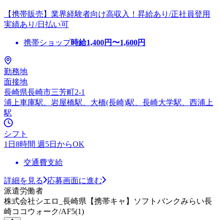
【携帯販売】業界経験者向け高収入！昇給あり/正社員登用
実績あり/日払い可
携帯ショップ
時給
1,400
円〜
1,600
円
勤務地
面接地
長崎県長崎市三芳町2-1
浦上車庫駅、岩屋橋駅、大橋(長崎)駅、長崎大学駅、西浦上
駅
シフト
1日8時間 週5日からOK
交通費支給
詳細を見る
応募画面に進む
派遣労働者
株式会社シエロ_長崎県【携帯キャ】ソフトバンクみらい長
崎ココウォーク/AF5(1)