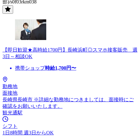
部)/s0f03rkm038
【即日歓迎★高時給1700円】長崎浜町◎スマホ接客販売 週
3日～相談OK
携帯ショップ
時給
1,700
円〜
勤務地
面接地
長崎県長崎市 ※詳細な勤務地につきましては、面接時にご
確認をお願いいたします。
観光通駅
シフト
1日8時間 週3日からOK