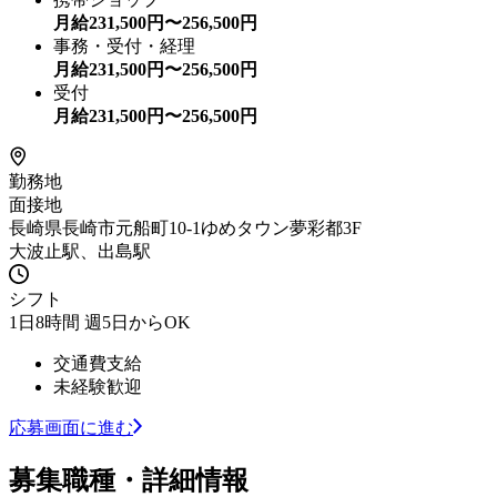
月給
231,500
円〜
256,500
円
事務・受付・経理
月給
231,500
円〜
256,500
円
受付
月給
231,500
円〜
256,500
円
勤務地
面接地
長崎県長崎市元船町10-1ゆめタウン夢彩都3F
大波止駅、出島駅
シフト
1日8時間 週5日からOK
交通費支給
未経験歓迎
応募画面に進む
募集職種・詳細情報