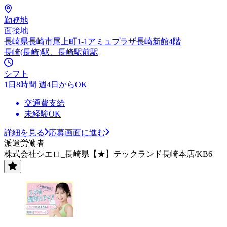
勤務地
面接地
長崎県長崎市尾上町1-1アミュプラザ長崎新館4階
長崎(長崎)駅、長崎駅前駅
シフト
1日8時間 週4日からOK
交通費支給
未経験OK
詳細を見る
応募画面に進む
派遣労働者
株式会社シエロ_長崎県【★】テックランド長崎本店/KB6