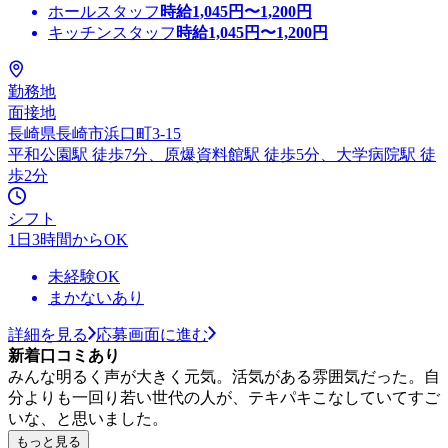
ホールスタッフ
時給
1,045
円〜
1,200
円
キッチンスタッフ
時給
1,045
円〜
1,200
円
勤務地
面接地
長崎県長崎市浜口町3-15
平和公園駅 徒歩7分、原爆資料館駅 徒歩5分、大学病院駅 徒
歩2分
シフト
1日3時間からOK
未経験OK
まかないあり
詳細を見る
応募画面に進む
新着口コミあり
みんな明るく声が大きく元気。活気がある雰囲気だった。自
分よりも一回り若い世代の人が、テキパキこなしていてすご
いな、と思いました。
もっと見る