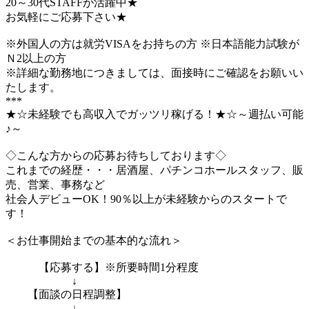
20～30代STAFFが活躍中★
お気軽にご応募下さい★
※外国人の方は就労VISAをお持ちの方 ※日本語能力試験が
Ｎ2以上の方
※詳細な勤務地につきましては、面接時にご確認をお願いい
たします。
***
★☆未経験でも高収入でガッツリ稼げる！★☆～週払い可能
♪～
◇こんな方からの応募お待ちしております◇
これまでの経歴・・・居酒屋、パチンコホールスタッフ、販
売、営業、事務など
社会人デビューOK！90％以上が未経験からのスタートで
す！
＜お仕事開始までの基本的な流れ＞
【応募する】※所要時間1分程度
↓
【面談の日程調整】
↓