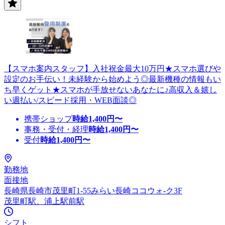
【スマホ案内スタッフ】入社祝金最大10万円★スマホ選びや
設定のお手伝い！未経験から始めよう◎最新機種の情報もい
ち早くゲット★スマホが手放せないあなたに♪高収入＆嬉し
い週払い/スピード採用・WEB面談◎
携帯ショップ
時給
1,400
円〜
事務・受付・経理
時給
1,400
円〜
受付
時給
1,400
円〜
勤務地
面接地
長崎県長崎市茂里町1‐55みらい長崎ココウォ-ク3F
茂里町駅、浦上駅前駅
シフト