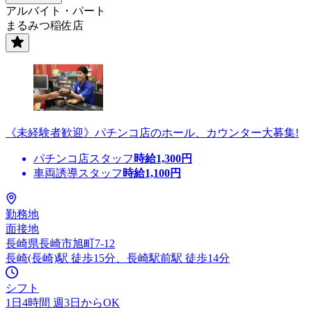
アルバイト・パート
まるみつ稲佐店
《未経験者歓迎》パチンコ店のホール、カウンター大募集!
パチンコ店スタッフ
時給
1,300
円
車両誘導スタッフ
時給
1,100
円
勤務地
面接地
長崎県長崎市旭町7-12
長崎(長崎)駅 徒歩15分、長崎駅前駅 徒歩14分
シフト
1日4時間 週3日からOK