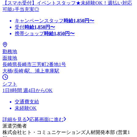
【スマホ受付】イベントスタッフ★未経験OK！週払い対応
可能♪手当充実◎
キャンペーンスタッフ
時給
1,850
円〜
受付
時給
1,850
円〜
携帯ショップ
時給
1,850
円〜
勤務地
面接地
長崎県長崎市三芳町2番地1号
大橋(長崎)駅、浦上車庫駅
シフト
1日8時間 週4日からOK
交通費支給
未経験OK
詳細を見る
応募画面に進む
派遣労働者
株式会社ヒト・コミュニケーションズ人材開発本部 (営業1