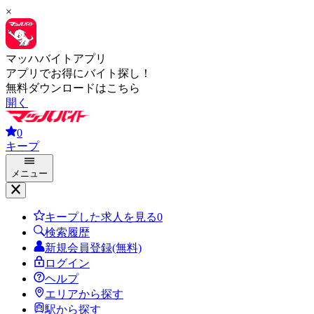
×
マッハバイトアプリ
アプリでお得にバイト探し！
無料ダウンロードはこちら
開く
0
キープ
メニュー
キープした求人を見る
0
検索履歴
新規会員登録(無料)
ログイン
ヘルプ
エリアから探す
駅から探す