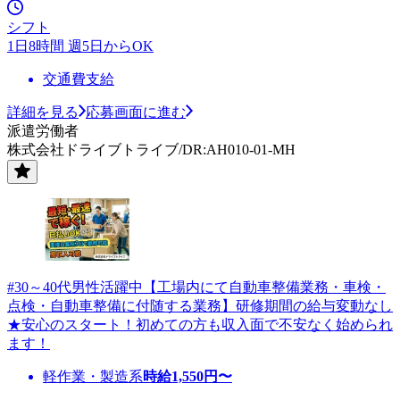
シフト
1日8時間 週5日からOK
交通費支給
詳細を見る
応募画面に進む
派遣労働者
株式会社ドライブトライブ/DR:AH010-01-MH
#30～40代男性活躍中【工場内にて自動車整備業務・車検・
点検・自動車整備に付随する業務】研修期間の給与変動なし
★安心のスタート！初めての方も収入面で不安なく始められ
ます！
軽作業・製造系
時給
1,550
円〜