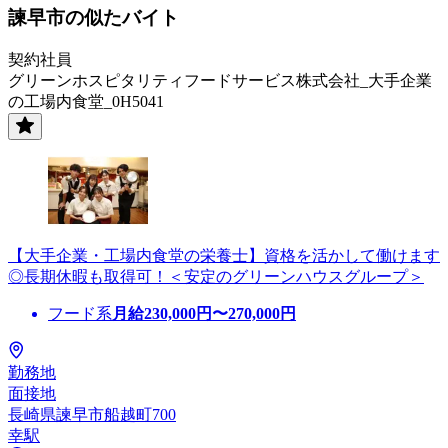
諫早市の似たバイト
契約社員
グリーンホスピタリティフードサービス株式会社_大手企業
の工場内食堂_0H5041
【大手企業・工場内食堂の栄養士】資格を活かして働けます
◎長期休暇も取得可！＜安定のグリーンハウスグループ＞
フード系
月給
230,000
円〜
270,000
円
勤務地
面接地
長崎県諫早市船越町700
幸駅