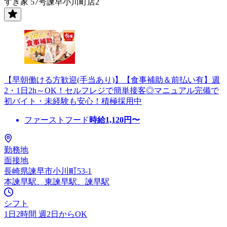
すき家 57号諫早小川町店2
【早朝働ける方歓迎(手当あり)】【食事補助＆前払い有】週
2・1日2h～OK！セルフレジで簡単接客◎マニュアル完備で
初バイト・未経験も安心！積極採用中
ファーストフード
時給
1,120
円〜
勤務地
面接地
長崎県諫早市小川町53-1
本諫早駅、東諫早駅、諫早駅
シフト
1日2時間 週2日からOK