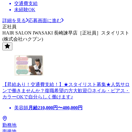
交通費支給
未経験OK
詳細を見る
応募画面に進む
正社員
HAIR SALON IWASAKI 長崎諫早店［正社員］スタイリスト
(株式会社ハクブン)
【昇給あり！交通費支給！】★スタイリスト募集★人気サロ
ンで働きませんか？復職希望の方大歓迎◎ネイル・ピアス・
カラーOKで自分らしく働けます♪
美容師
月給
210,000
円〜
400,000
円
勤務地
面接地