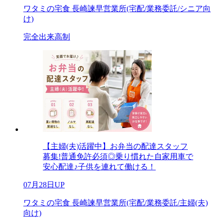
ワタミの宅食 長崎諫早営業所(宅配/業務委託/シニア向
け)
完全出来高制
【主婦(夫)活躍中】お弁当の配達スタッフ
募集!普通免許必須◎乗り慣れた自家用車で
安心配達♪子供を連れて働ける！
07月28日UP
ワタミの宅食 長崎諫早営業所(宅配/業務委託/主婦(夫)
向け)