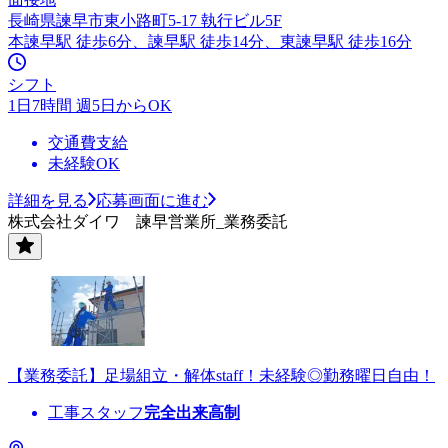
長崎県諫早市東小路町5-17 執行ビル5F
本諫早駅 徒歩6分、諫早駅 徒歩14分、東諫早駅 徒歩16分
シフト
1日7時間 週5日からOK
交通費支給
未経験OK
詳細を見る
応募画面に進む
株式会社ダイワ 諫早営業所_業務委託
【業務委託】足場組立・解体staff！未経験◎勤務曜日自由！
工事スタッフ
完全出来高制