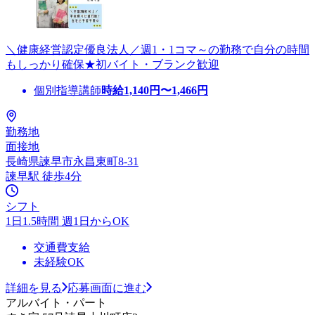
＼健康経営認定優良法人／週1・1コマ～の勤務で自分の時間
もしっかり確保★初バイト・ブランク歓迎
個別指導講師
時給
1,140
円〜
1,466
円
勤務地
面接地
長崎県諫早市永昌東町8-31
諫早駅 徒歩4分
シフト
1日1.5時間 週1日からOK
交通費支給
未経験OK
詳細を見る
応募画面に進む
アルバイト・パート