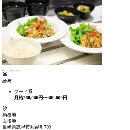
給与
フード系
月給
260,000
円〜
300,000
円
勤務地
面接地
長崎県諫早市船越町700