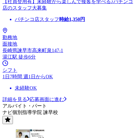
【社員登用有】未経験から楽しんで接客を学べる♪パチンコ
店のスタッフ大募集
パチンコ店スタッフ
時給
1,350
円
勤務地
面接地
長崎県諫早市高来町泉147-1
湯江駅 徒歩6分
シフト
1日7時間 週1日からOK
未経験OK
詳細を見る
応募画面に進む
アルバイト・パート
ナビ個別指導学院 諫早校