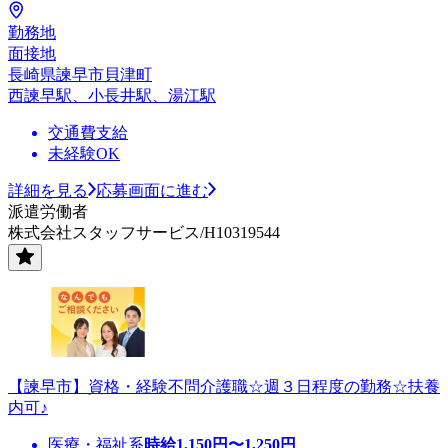
勤務地
面接地
長崎県諫早市貝津町
西諫早駅、小長井駅、湯江駅
交通費支給
未経験OK
詳細を見る
応募画面に進む
派遣労働者
株式会社スタッフサービス/H10319544
【諫早市】資格・経験不問介護職☆週３日程度の勤務☆扶養
内可♪
医療・福祉系
時給
1,150
円〜
1,250
円