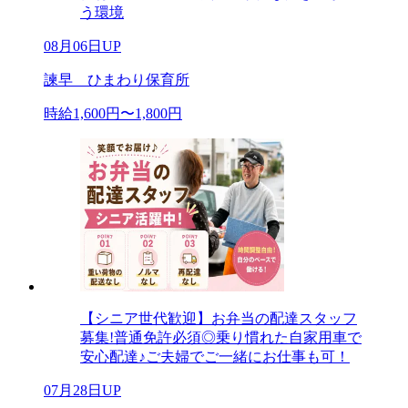
う環境
08月06日UP
諫早 ひまわり保育所
時給1,600円〜1,800円
【シニア世代歓迎】お弁当の配達スタッフ
募集!普通免許必須◎乗り慣れた自家用車で
安心配達♪ご夫婦でご一緒にお仕事も可！
07月28日UP