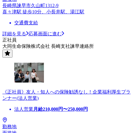
長崎県諫早市久山町1312-9
喜々津駅 徒歩10分、小長井駅、湯江駅
交通費支給
詳細を見る
応募画面に進む
正社員
大同生命保険株式会社 長崎支社諫早連絡所
《正社員》友人・知人への保険勧誘なし！企業福利厚生プラ
ンナー(法人営業)
法人営業
月給
210,000
円〜
250,000
円
勤務地
面接地