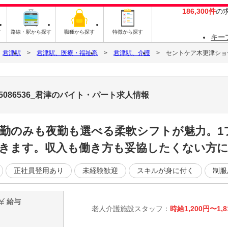
186,300件
の
す
路線・駅から探す
職種から探す
特徴から探す
キー
君津駅
君津駅、医療・福祉系
君津駅、介護
セントケア木更津ショート
5086536_君津のバイト・パート求人情報
日勤のみも夜勤も選べる柔軟シフトが魅力。1
きます。収入も働き方も妥協したくない方
正社員登用あり
未経験歓迎
スキルが身に付く
制服
給与
老人介護施設スタッフ：
時給1,200円〜1,8