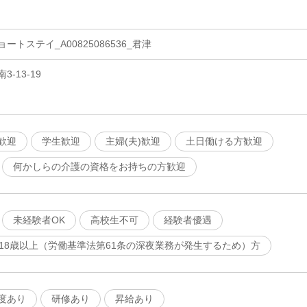
トステイ_A00825086536_君津
-13-19
歓迎
学生歓迎
主婦(夫)歓迎
土日働ける方歓迎
何かしらの介護の資格をお持ちの方歓迎
未経験者OK
高校生不可
経験者優遇
は18歳以上（労働基準法第61条の深夜業務が発生するため）方
度あり
研修あり
昇給あり