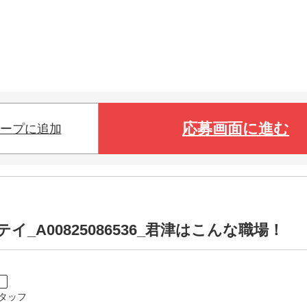
応募画面に進む
ープに追加
_A00825086536_君津はこんな職場！
ト
タッフ