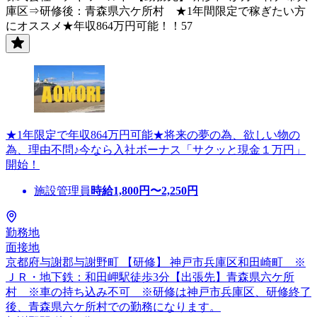
庫区⇒研修後：青森県六ケ所村 ★1年間限定で稼ぎたい方
にオススメ★年収864万円可能！！57
★1年限定で年収864万円可能★将来の夢の為、欲しい物の
為、理由不問♪今なら入社ボーナス「サクッと現金１万円」
開始！
施設管理員
時給
1,800
円〜
2,250
円
勤務地
面接地
京都府与謝郡与謝野町 【研修】 神戸市兵庫区和田崎町 ※
ＪＲ・地下鉄：和田岬駅徒歩3分【出張先】青森県六ケ所
村 ※車の持ち込み不可 ※研修は神戸市兵庫区、研修終了
後、青森県六ケ所村での勤務になります。