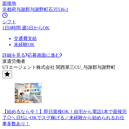
面接地
京都府与謝郡与謝野町石川536-1
シフト
1日8時間 週5日からOK
交通費支給
未経験OK
詳細を見る
応募画面に進む
派遣労働者
UTエージェント株式会社 関西第三CU_与謝郡与謝野町
【始めるなら今！】即日面接OK！自宅から電話1本で面接完
了◎＼日払いOKでスグ稼げる／未経験から始められるお仕
事多数あり！