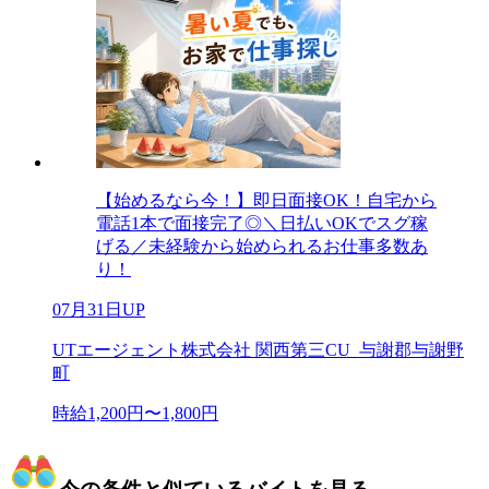
【始めるなら今！】即日面接OK！自宅から
電話1本で面接完了◎＼日払いOKでスグ稼
げる／未経験から始められるお仕事多数あ
り！
07月31日UP
UTエージェント株式会社 関西第三CU_与謝郡与謝野
町
時給1,200円〜1,800円