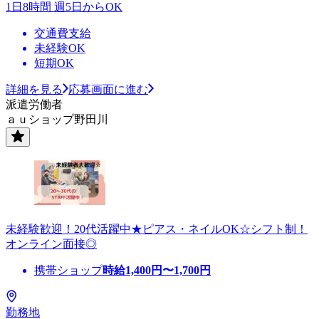
1日8時間 週5日からOK
交通費支給
未経験OK
短期OK
詳細を見る
応募画面に進む
派遣労働者
ａｕショップ野田川
未経験歓迎！20代活躍中★ピアス・ネイルOK☆シフト制！
オンライン面接◎
携帯ショップ
時給
1,400
円〜
1,700
円
勤務地