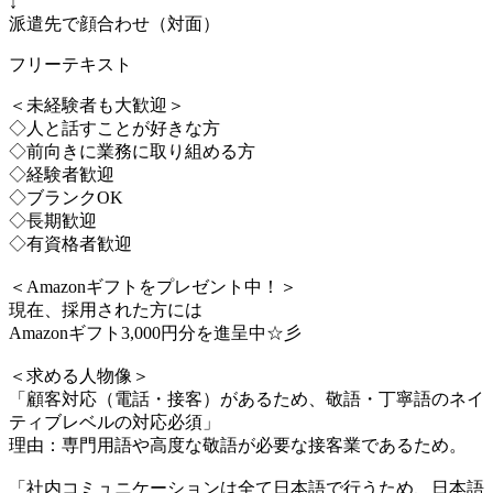
↓
派遣先で顔合わせ（対面）
フリーテキスト
＜未経験者も大歓迎＞
◇人と話すことが好きな方
◇前向きに業務に取り組める方
◇経験者歓迎
◇ブランクOK
◇長期歓迎
◇有資格者歓迎
＜Amazonギフトをプレゼント中！＞
現在、採用された方には
Amazonギフト3,000円分を進呈中☆彡
＜求める人物像＞
「顧客対応（電話・接客）があるため、敬語・丁寧語のネイ
ティブレベルの対応必須」
理由：専門用語や高度な敬語が必要な接客業であるため。
「社内コミュニケーションは全て日本語で行うため、日本語