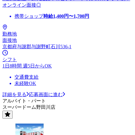
オンライン面接◎
携帯ショップ
時給
1,400
円〜
1,700
円
勤務地
面接地
京都府与謝郡与謝野町石川536-1
シフト
1日8時間 週5日からOK
交通費支給
未経験OK
詳細を見る
応募画面に進む
アルバイト・パート
スーパードーム野田川店