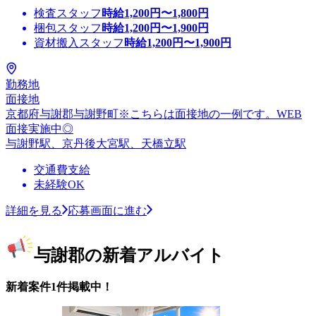
検査スタッフ
時給
1,200
円〜
1,800
円
梱包スタッフ
時給
1,200
円〜
1,900
円
資材搬入スタッフ
時給
1,200
円〜
1,900
円
勤務地
面接地
京都府与謝郡与謝野町※こちらは面接地の一例です。WEB
面接実施中◎
与謝野駅、京丹後大宮駅、天橋立駅
交通費支給
未経験OK
詳細を見る
応募画面に進む
与謝郡の新着アルバイト
新着案件1件掲載中！