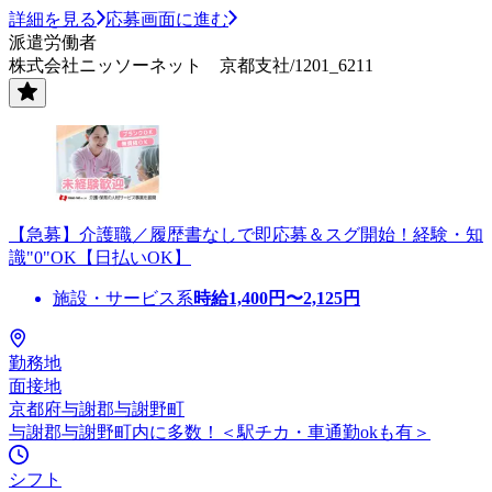
詳細を見る
応募画面に進む
派遣労働者
株式会社ニッソーネット 京都支社/1201_6211
【急募】介護職／履歴書なしで即応募＆スグ開始！経験・知
識"0"OK【日払いOK】
施設・サービス系
時給
1,400
円〜
2,125
円
勤務地
面接地
京都府与謝郡与謝野町
与謝郡与謝野町内に多数！＜駅チカ・車通勤okも有＞
シフト