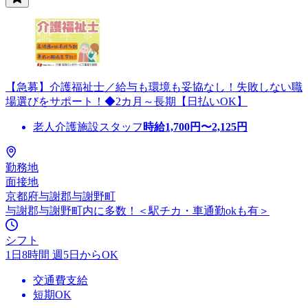
【急募】介護福祉士／給与も環境も妥協なし！失敗しない職
場選びをサポート！◆2カ月～長期【日払いOK】
老人介護施設スタッフ
時給
1,700
円〜
2,125
円
勤務地
面接地
京都府与謝郡与謝野町
与謝郡与謝野町内に多数！＜駅チカ・車通勤okも有＞
シフト
1日8時間 週5日からOK
交通費支給
短期OK