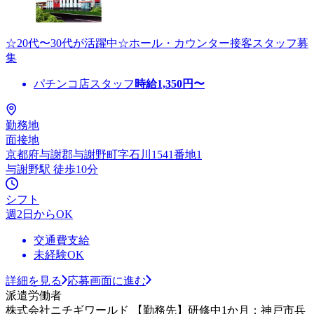
☆20代〜30代が活躍中☆ホール・カウンター接客スタッフ募
集
パチンコ店スタッフ
時給
1,350
円〜
勤務地
面接地
京都府与謝郡与謝野町字石川1541番地1
与謝野駅 徒歩10分
シフト
週2日からOK
交通費支給
未経験OK
詳細を見る
応募画面に進む
派遣労働者
株式会社ニチギワールド 【勤務先】研修中1か月：神戸市兵