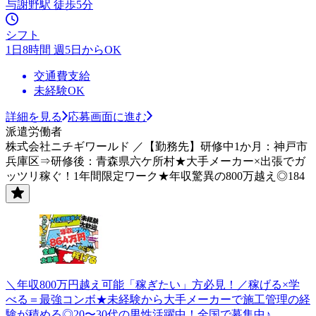
与謝野駅 徒歩5分
シフト
1日8時間 週5日からOK
交通費支給
未経験OK
詳細を見る
応募画面に進む
派遣労働者
株式会社ニチギワールド ／【勤務先】研修中1か月：神戸市
兵庫区⇒研修後：青森県六ケ所村★大手メーカー×出張でガ
ッツリ稼ぐ！1年間限定ワーク★年収驚異の800万越え◎184
＼年収800万円越え可能「稼ぎたい」方必見！／稼げる×学
べる＝最強コンボ★未経験から大手メーカーで施工管理の経
験が積める◎20〜30代の男性活躍中！全国で募集中♪