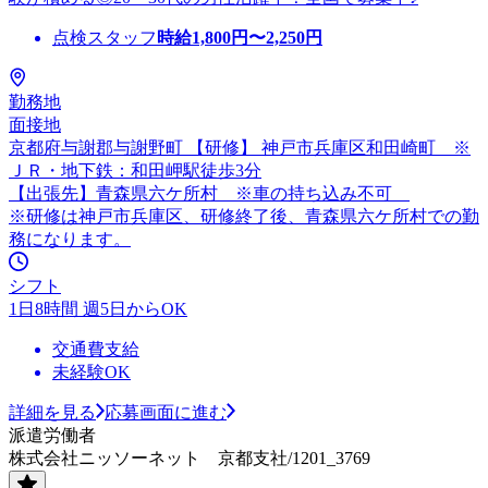
点検スタッフ
時給
1,800
円〜
2,250
円
勤務地
面接地
京都府与謝郡与謝野町 【研修】 神戸市兵庫区和田崎町 ※
ＪＲ・地下鉄：和田岬駅徒歩3分
【出張先】青森県六ケ所村 ※車の持ち込み不可
※研修は神戸市兵庫区、研修終了後、青森県六ケ所村での勤
務になります。
シフト
1日8時間 週5日からOK
交通費支給
未経験OK
詳細を見る
応募画面に進む
派遣労働者
株式会社ニッソーネット 京都支社/1201_3769