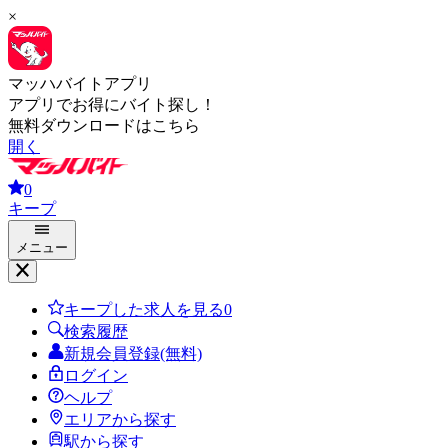
×
マッハバイトアプリ
アプリでお得にバイト探し！
無料ダウンロードはこちら
開く
0
キープ
メニュー
キープした求人を見る
0
検索履歴
新規会員登録(無料)
ログイン
ヘルプ
エリアから探す
駅から探す