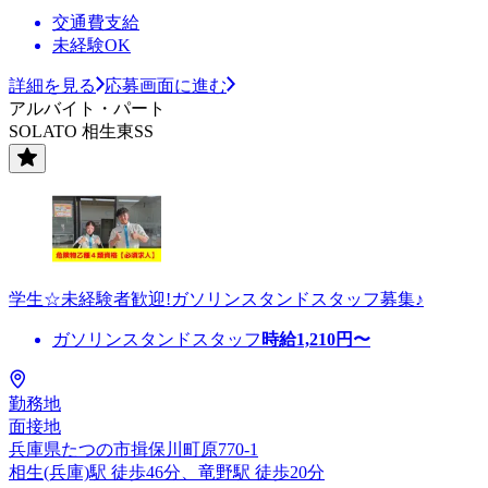
交通費支給
未経験OK
詳細を見る
応募画面に進む
アルバイト・パート
SOLATO 相生東SS
学生☆未経験者歓迎!ガソリンスタンドスタッフ募集♪
ガソリンスタンドスタッフ
時給
1,210
円〜
勤務地
面接地
兵庫県たつの市揖保川町原770-1
相生(兵庫)駅 徒歩46分、竜野駅 徒歩20分