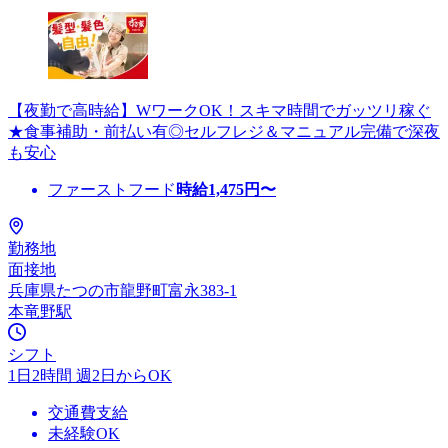
【夜勤で高時給】WワークOK！スキマ時間でガッツリ稼ぐ
★食事補助・前払い有◎セルフレジ＆マニュアル完備で深夜
も安心
ファーストフード
時給
1,475
円〜
勤務地
面接地
兵庫県たつの市龍野町富永383-1
本竜野駅
シフト
1日2時間 週2日からOK
交通費支給
未経験OK