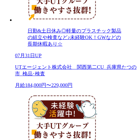
日勤&土日休み◎軽量のプラスチック製品
の組立や検査など♪未経験OK！GWなどの
長期休暇あり☆
07月31日UP
UTエージェント株式会社 関西第二CU_兵庫県たつの
市_検品･検査
月給184,000円〜229,000円