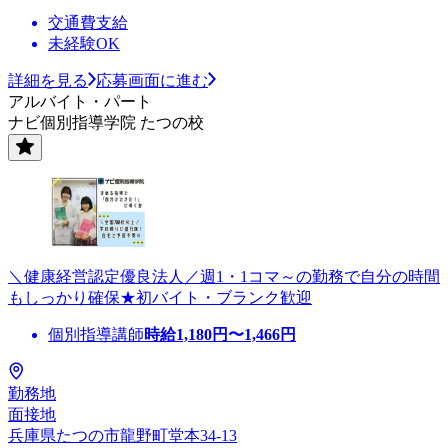
交通費支給
未経験OK
詳細を見る
応募画面に進む
アルバイト・パート
ナビ個別指導学院 たつの校
＼健康経営認定優良法人／週1・1コマ～の勤務で自分の時間
もしっかり確保★初バイト・ブランク歓迎
個別指導講師
時給
1,180
円〜
1,466
円
勤務地
面接地
兵庫県たつの市龍野町堂本34-13