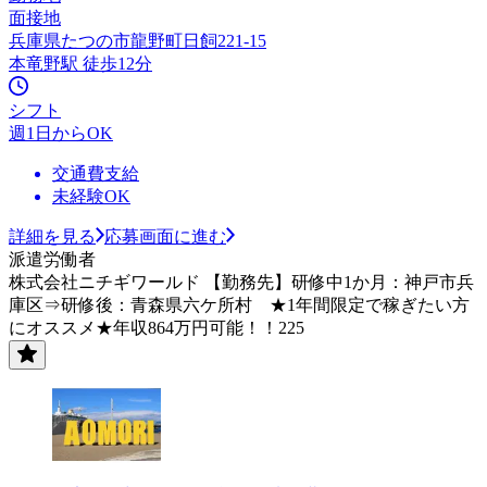
面接地
兵庫県たつの市龍野町日飼221-15
本竜野駅 徒歩12分
シフト
週1日からOK
交通費支給
未経験OK
詳細を見る
応募画面に進む
派遣労働者
株式会社ニチギワールド 【勤務先】研修中1か月：神戸市兵
庫区⇒研修後：青森県六ケ所村 ★1年間限定で稼ぎたい方
にオススメ★年収864万円可能！！225