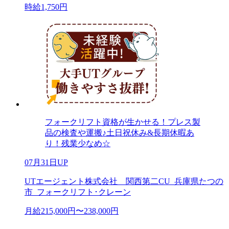
時給1,750円
フォークリフト資格が生かせる！プレス製
品の検査や運搬♪土日祝休み&長期休暇あ
り！残業少なめ☆
07月31日UP
UTエージェント株式会社 関西第二CU_兵庫県たつの
市_フォークリフト･クレーン
月給215,000円〜238,000円