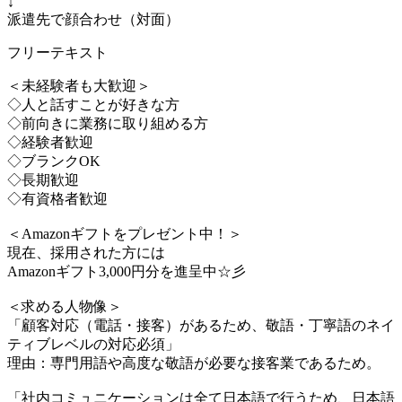
↓
派遣先で顔合わせ（対面）
フリーテキスト
＜未経験者も大歓迎＞
◇人と話すことが好きな方
◇前向きに業務に取り組める方
◇経験者歓迎
◇ブランクOK
◇長期歓迎
◇有資格者歓迎
＜Amazonギフトをプレゼント中！＞
現在、採用された方には
Amazonギフト3,000円分を進呈中☆彡
＜求める人物像＞
「顧客対応（電話・接客）があるため、敬語・丁寧語のネイ
ティブレベルの対応必須」
理由：専門用語や高度な敬語が必要な接客業であるため。
「社内コミュニケーションは全て日本語で行うため、日本語