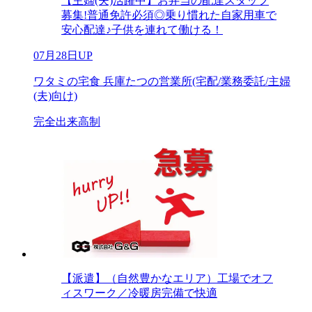
【主婦(夫)活躍中】お弁当の配達スタッフ
募集!普通免許必須◎乗り慣れた自家用車で
安心配達♪子供を連れて働ける！
07月28日UP
ワタミの宅食 兵庫たつの営業所(宅配/業務委託/主婦
(夫)向け)
完全出来高制
【派遣】（自然豊かなエリア）工場でオフ
ィスワーク／冷暖房完備で快適