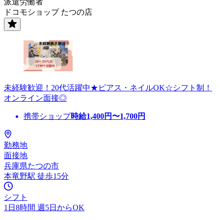
派遣労働者
ドコモショップ たつの店
未経験歓迎！20代活躍中★ピアス・ネイルOK☆シフト制！
オンライン面接◎
携帯ショップ
時給
1,400
円〜
1,700
円
勤務地
面接地
兵庫県たつの市
本竜野駅 徒歩15分
シフト
1日8時間 週5日からOK