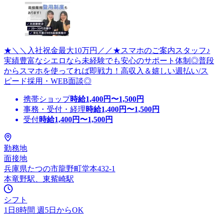
★＼＼入社祝金最大10万円／／★スマホのご案内スタッフ♪
実績豊富なシエロなら未経験でも安心のサポート体制◎普段
からスマホを使ってれば即戦力！高収入＆嬉しい週払い/ス
ピード採用・WEB面談◎
携帯ショップ
時給
1,400
円〜
1,500
円
事務・受付・経理
時給
1,400
円〜
1,500
円
受付
時給
1,400
円〜
1,500
円
勤務地
面接地
兵庫県たつの市龍野町堂本432-1
本竜野駅、東觜崎駅
シフト
1日8時間 週5日からOK