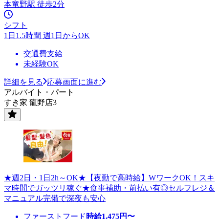
本竜野駅 徒歩2分
シフト
1日1.5時間 週1日からOK
交通費支給
未経験OK
詳細を見る
応募画面に進む
アルバイト・パート
すき家 龍野店3
★週2日・1日2h～OK★【夜勤で高時給】WワークOK！スキ
マ時間でガッツリ稼ぐ★食事補助・前払い有◎セルフレジ＆
マニュアル完備で深夜も安心
ファーストフード
時給
1,475
円〜