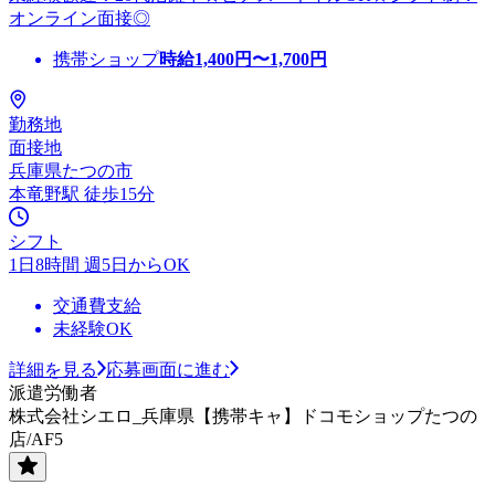
オンライン面接◎
携帯ショップ
時給
1,400
円〜
1,700
円
勤務地
面接地
兵庫県たつの市
本竜野駅 徒歩15分
シフト
1日8時間 週5日からOK
交通費支給
未経験OK
詳細を見る
応募画面に進む
派遣労働者
株式会社シエロ_兵庫県【携帯キャ】ドコモショップたつの
店/AF5