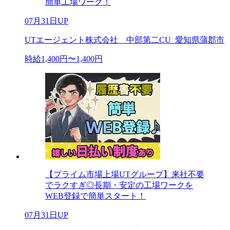
簡単工場ワーク！
07月31日UP
UTエージェント株式会社 中部第二CU_愛知県蒲郡市
時給1,400円〜1,400円
【プライム市場上場UTグループ】来社不要
でラクすぎ◎長期・安定の工場ワークを
WEB登録で簡単スタート！
07月31日UP