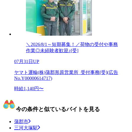
＼2026/8/1～短期募集！／荷物の受付や事務
作業◎未経験者歓迎♪[受]
07月31日UP
ヤマト運輸(株)蒲郡形原営業所_受付事務[受](広告
No.Y00000614717)
時給1,140円〜
今の条件と似ているバイトを見る
蒲郡市
三河大塚駅