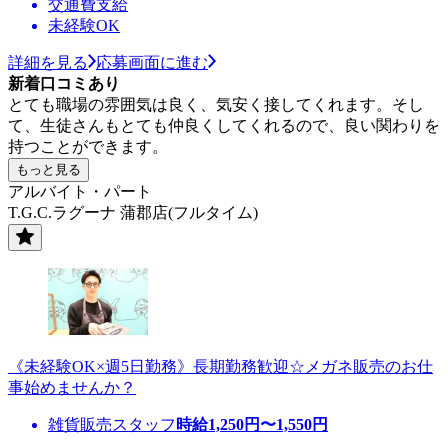
交通費支給
未経験OK
詳細を見る
応募画面に進む
新着口コミあり
とても職場の雰囲気は良く、気安く接してくれます。そし
て、生徒さんもとても仲良くしてくれるので、良い関わりを
持つことができます。
もっと見る
アルバイト・パート
T.G.C.ラグーナ 蒲郡店(フルタイム)
《未経験OK×週5日勤務》長期勤務歓迎☆メガネ販売のお仕
事始めませんか？
雑貨販売スタッフ
時給
1,250
円〜
1,550
円