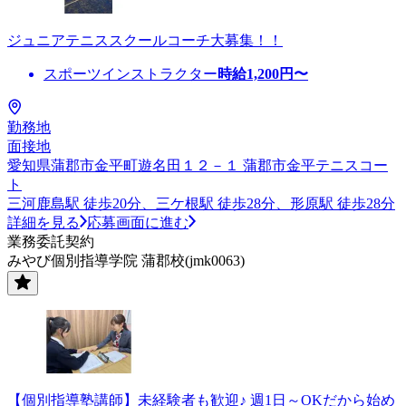
ジュニアテニススクールコーチ大募集！！
スポーツインストラクター
時給
1,200
円〜
勤務地
面接地
愛知県蒲郡市金平町遊名田１２－１ 蒲郡市金平テニスコー
ト
三河鹿島駅 徒歩20分、三ケ根駅 徒歩28分、形原駅 徒歩28分
詳細を見る
応募画面に進む
業務委託契約
みやび個別指導学院 蒲郡校(jmk0063)
【個別指導塾講師】未経験者も歓迎♪ 週1日～OKだから始め