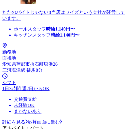
ただのバイトじゃない!!当店はワイズという会社が経営して
います。
ホールスタッフ
時給
1,140
円〜
キッチンスタッフ
時給
1,140
円〜
勤務地
面接地
愛知県蒲郡市拾石町塩浜26
三河塩津駅 徒歩8分
シフト
1日3時間 週2日からOK
交通費支給
未経験OK
まかないあり
詳細を見る
応募画面に進む
アルバイト・パート