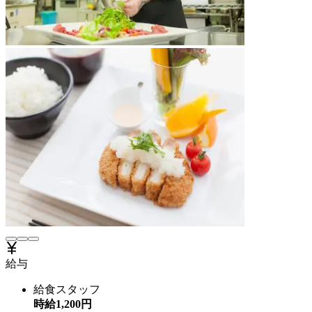
給与
給食スタッフ
時給
1,200
円