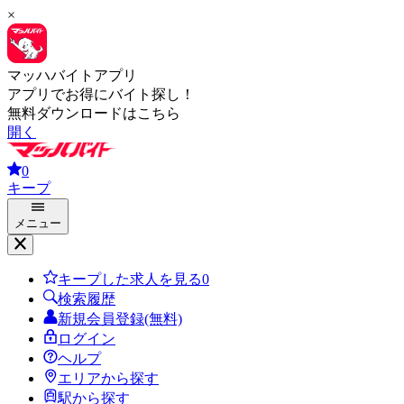
×
マッハバイトアプリ
アプリでお得にバイト探し！
無料ダウンロードはこちら
開く
0
キープ
メニュー
キープした求人を見る
0
検索履歴
新規会員登録(無料)
ログイン
ヘルプ
エリアから探す
駅から探す