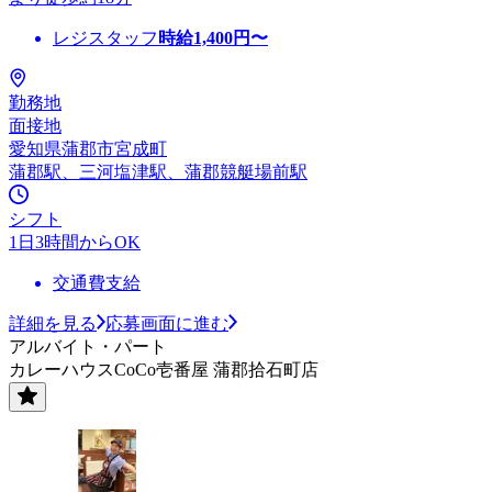
レジスタッフ
時給
1,400
円〜
勤務地
面接地
愛知県蒲郡市宮成町
蒲郡駅、三河塩津駅、蒲郡競艇場前駅
シフト
1日3時間からOK
交通費支給
詳細を見る
応募画面に進む
アルバイト・パート
カレーハウスCoCo壱番屋 蒲郡拾石町店