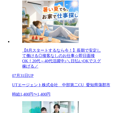
【8月スタートするなら今！】長期で安定し
て働ける◎接客なしのお仕事☆即日面接
OK！20代～40代活躍中♪＼日払いOKでスグ
稼げる／
07月31日UP
UTエージェント株式会社 中部第二CU_愛知県蒲郡市
時給1,400円〜1,400円