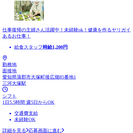
仕事復帰の主婦さん活躍中！未経験ok！健康を作るヤリガイ
あるお仕事！
給食スタッフ
時給
1,200
円
勤務地
面接地
愛知県蒲郡市大塚町後広畑85番地1
三河大塚駅
シフト
1日5.5時間 週5日からOK
交通費支給
未経験OK
詳細を見る
応募画面に進む