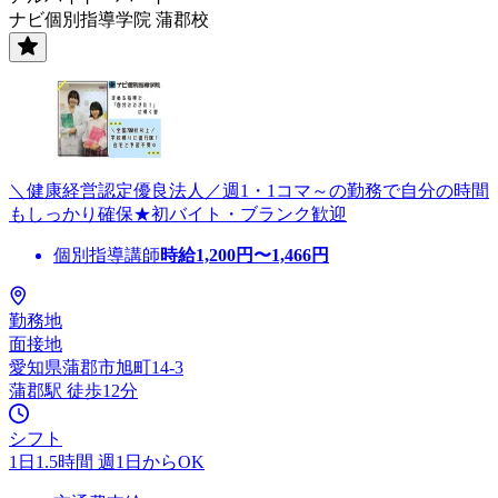
ナビ個別指導学院 蒲郡校
＼健康経営認定優良法人／週1・1コマ～の勤務で自分の時間
もしっかり確保★初バイト・ブランク歓迎
個別指導講師
時給
1,200
円〜
1,466
円
勤務地
面接地
愛知県蒲郡市旭町14-3
蒲郡駅 徒歩12分
シフト
1日1.5時間 週1日からOK