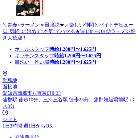
＼青春×ラーメン＝最強説★／楽しい仲間とバイトデビュー
◎”気軽”に始めて“本気”でハマる★週1/3h～OK◎ラーメン好
き大歓迎！
ホールスタッフ
時給
1,200
円〜
1,625
円
キッチンスタッフ
時給
1,200
円〜
1,625
円
皿洗い・洗い場
時給
1,200
円〜
1,625
円
勤務地
面接地
愛知県蒲郡市八百富町8-23
蒲郡駅 徒歩10分、三河三谷駅 徒歩23分、蒲郡競艇場前駅 バ
ス8分
シフト
1日3時間 週1日からOK
交通費支給