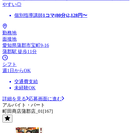
やすい◎
個別指導講師
1コマ(80分)
2,128
円〜
勤務地
面接地
愛知県蒲郡市宝町9-16
蒲郡駅 徒歩11分
シフト
週1日からOK
交通費支給
未経験OK
詳細を見る
応募画面に進む
アルバイト・パート
町田商店蒲郡店_01[167]