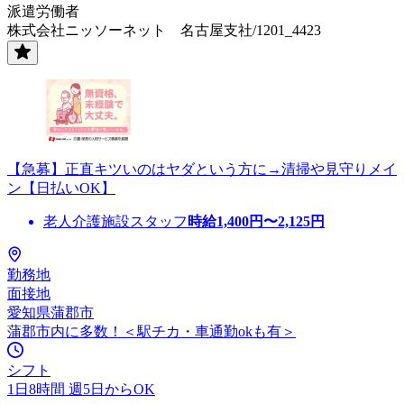
派遣労働者
株式会社ニッソーネット 名古屋支社/1201_4423
【急募】正直キツいのはヤダという方に→清掃や見守りメイ
ン【日払いOK】
老人介護施設スタッフ
時給
1,400
円〜
2,125
円
勤務地
面接地
愛知県蒲郡市
蒲郡市内に多数！＜駅チカ・車通勤okも有＞
シフト
1日8時間 週5日からOK