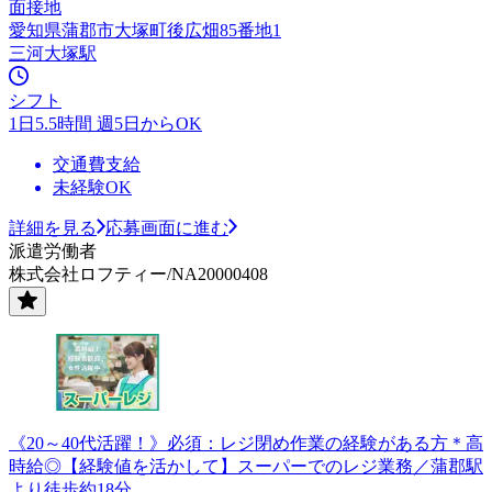
面接地
愛知県蒲郡市大塚町後広畑85番地1
三河大塚駅
シフト
1日5.5時間 週5日からOK
交通費支給
未経験OK
詳細を見る
応募画面に進む
派遣労働者
株式会社ロフティー/NA20000408
《20～40代活躍！》必須：レジ閉め作業の経験がある方＊高
時給◎【経験値を活かして】スーパーでのレジ業務／蒲郡駅
より徒歩約18分