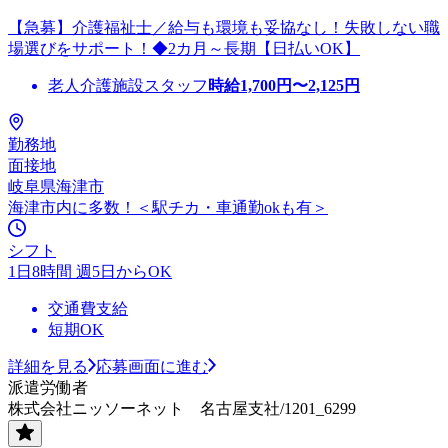
【急募】介護福祉士／給与も環境も妥協なし！失敗しない職
場選びをサポート！◆2カ月～長期【日払いOK】
老人介護施設スタッフ
時給
1,700
円〜
2,125
円
勤務地
面接地
岐阜県海津市
海津市内に多数！＜駅チカ・車通勤okも有＞
シフト
1日8時間 週5日からOK
交通費支給
短期OK
詳細を見る
応募画面に進む
派遣労働者
株式会社ニッソーネット 名古屋支社/1201_6299