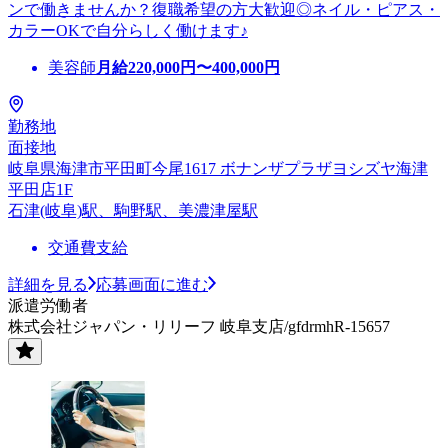
ンで働きませんか？復職希望の方大歓迎◎ネイル・ピアス・
カラーOKで自分らしく働けます♪
美容師
月給
220,000
円〜
400,000
円
勤務地
面接地
岐阜県海津市平田町今尾1617 ボナンザプラザヨシズヤ海津
平田店1F
石津(岐阜)駅、駒野駅、美濃津屋駅
交通費支給
詳細を見る
応募画面に進む
派遣労働者
株式会社ジャパン・リリーフ 岐阜支店/gfdrmhR-15657