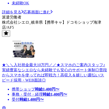
未経験OK
詳細を見る
応募画面に進む
派遣労働者
株式会社シエロ_岐阜県【携帯キャ】ドコモショップ海津
店/AF5
★＼＼入社祝金最大10万円／／★スマホのご案内スタッフ♪
実績豊富なシエロなら未経験でも安心のサポート体制◎普段
からスマホを使ってれば即戦力！高収入＆嬉しい週払い/ス
ピード採用・WEB面談◎
携帯ショップ
時給
1,400
円〜
事務・受付・経理
時給
1,400
円〜
受付
時給
1,400
円〜