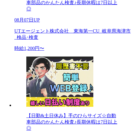
車部品のかんたん検査♪長期休暇は7日以上
◎
08月07日UP
UTエージェント株式会社 東海第一CU_岐阜県海津市
_検品･検査
時給1,200円〜
【日勤&土日休み】手のひらサイズ☆自動
車部品のかんたん検査♪長期休暇は7日以上
◎