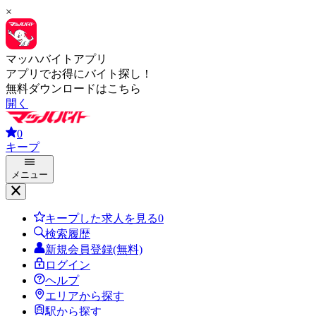
×
マッハバイトアプリ
アプリでお得にバイト探し！
無料ダウンロードはこちら
開く
0
キープ
メニュー
キープした求人を見る
0
検索履歴
新規会員登録(無料)
ログイン
ヘルプ
エリアから探す
駅から探す