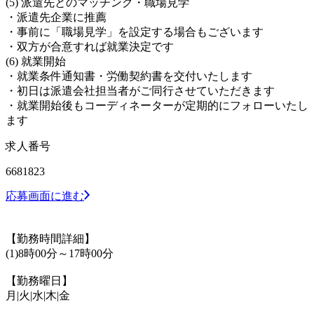
(5) 派遣先とのマッチング・職場見学
・派遣先企業に推薦
・事前に「職場見学」を設定する場合もございます
・双方が合意すれば就業決定です
(6) 就業開始
・就業条件通知書・労働契約書を交付いたします
・初日は派遣会社担当者がご同行させていただきます
・就業開始後もコーディネーターが定期的にフォローいたし
ます
求人番号
6681823
応募画面に進む
【勤務時間詳細】
(1)8時00分～17時00分
【勤務曜日】
月|火|水|木|金