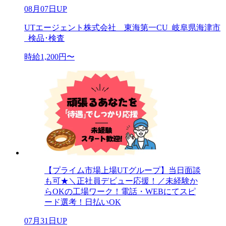
08月07日UP
UTエージェント株式会社 東海第一CU_岐阜県海津市
_検品･検査
時給1,200円〜
【プライム市場上場UTグループ】当日面談
も可★＼正社員デビュー応援！／未経験か
らOKの工場ワーク！電話・WEBにてスピ
ード選考！日払いOK
07月31日UP