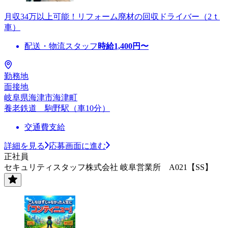
月収34万以上可能！リフォーム廃材の回収ドライバー（2ｔ
車）
配送・物流スタッフ
時給
1,400
円〜
勤務地
面接地
岐阜県海津市海津町
養老鉄道 駒野駅（車10分）
交通費支給
詳細を見る
応募画面に進む
正社員
セキュリティスタッフ株式会社 岐阜営業所 A021【SS】