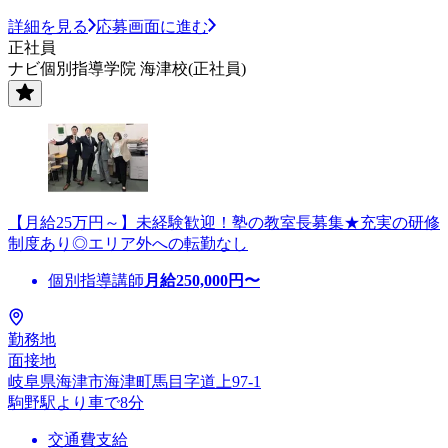
詳細を見る
応募画面に進む
正社員
ナビ個別指導学院 海津校(正社員)
【月給25万円～】未経験歓迎！塾の教室長募集★充実の研修
制度あり◎エリア外への転勤なし
個別指導講師
月給
250,000
円〜
勤務地
面接地
岐阜県海津市海津町馬目字道上97-1
駒野駅より車で8分
交通費支給