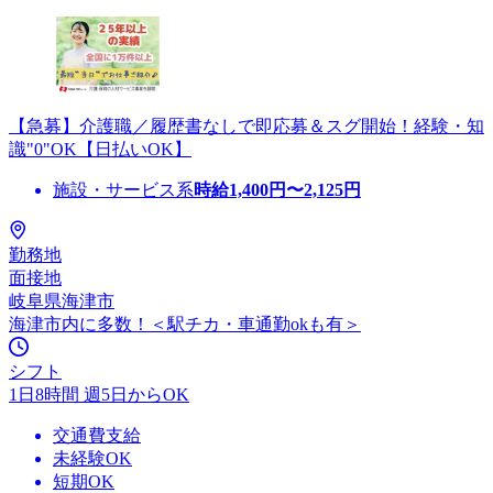
【急募】介護職／履歴書なしで即応募＆スグ開始！経験・知
識"0"OK【日払いOK】
施設・サービス系
時給
1,400
円〜
2,125
円
勤務地
面接地
岐阜県海津市
海津市内に多数！＜駅チカ・車通勤okも有＞
シフト
1日8時間 週5日からOK
交通費支給
未経験OK
短期OK