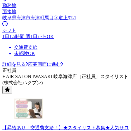
勤務地
面接地
岐阜県海津市海津町馬目字道上97-1
シフト
1日1.5時間 週1日からOK
交通費支給
未経験OK
詳細を見る
応募画面に進む
正社員
HAIR SALON IWASAKI 岐阜海津店［正社員］スタイリスト
(株式会社ハクブン)
【昇給あり！交通費支給！】★スタイリスト募集★人気サロ