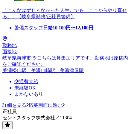
「こんなはずじゃなかった人生。でも、ここからやり直せ
る。」【岐阜県勤務/正社員警備】
警備スタッフ
日給
10,100
円〜
12,100
円
勤務地
面接地
岐阜県海津市 ※こちらは募集エリアです。勤務地は原稿内
をご確認ください。
美濃松山駅、美濃山崎駅、美濃津屋駅
交通費支給
未経験OK
まかないあり
詳細を見る
応募画面に進む
正社員
セントスタッフ株式会社／11304