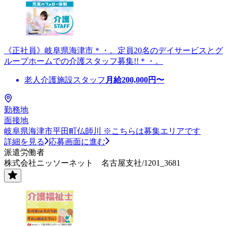
《正社員》岐阜県海津市＊・。定員20名のデイサービスとグ
ループホームでの介護スタッフ募集!!＊・。
老人介護施設スタッフ
月給
200,000
円〜
勤務地
面接地
岐阜県海津市平田町仏師川 ※こちらは募集エリアです
詳細を見る
応募画面に進む
派遣労働者
株式会社ニッソーネット 名古屋支社/1201_3681