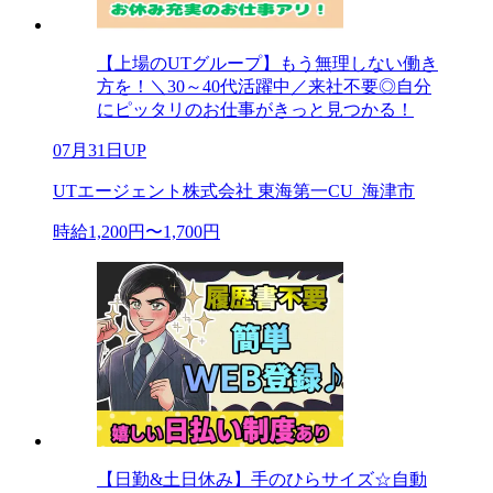
【上場のUTグループ】もう無理しない働き
方を！＼30～40代活躍中／来社不要◎自分
にピッタリのお仕事がきっと見つかる！
07月31日UP
UTエージェント株式会社 東海第一CU_海津市
時給1,200円〜1,700円
【日勤&土日休み】手のひらサイズ☆自動