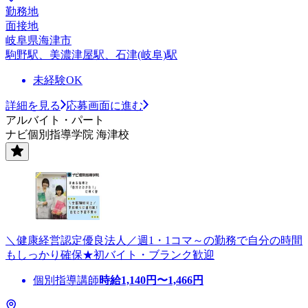
勤務地
面接地
岐阜県海津市
駒野駅、美濃津屋駅、石津(岐阜)駅
未経験OK
詳細を見る
応募画面に進む
アルバイト・パート
ナビ個別指導学院 海津校
＼健康経営認定優良法人／週1・1コマ～の勤務で自分の時間
もしっかり確保★初バイト・ブランク歓迎
個別指導講師
時給
1,140
円〜
1,466
円