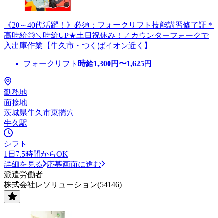
《20～40代活躍！》必須：フォークリフト技能講習修了証＊
高時給◎＼時給UP★土日祝休み！／カウンターフォークで
入出庫作業【牛久市・つくばイオン近く】
フォークリフト
時給
1,300
円〜
1,625
円
勤務地
面接地
茨城県牛久市東揣穴
牛久駅
シフト
1日7.5時間からOK
詳細を見る
応募画面に進む
派遣労働者
株式会社レソリューション(54146)