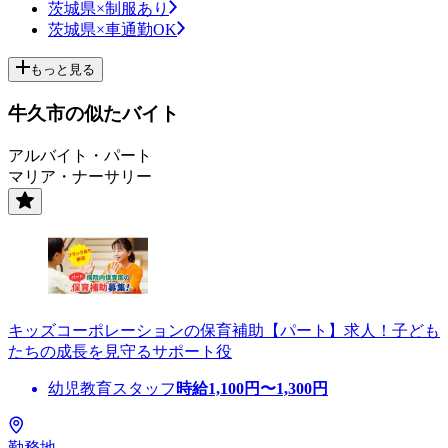
茨城県×制服あり
茨城県×車通勤OK
もっと見る
牛久市の似たバイト
アルバイト・パート
マリア・ナーサリー
キッズコーポレーションの保育補助【パート】求人！子ども
たちの成長を見守るサポート役
幼児教育スタッフ
時給
1,100
円〜
1,300
円
勤務地