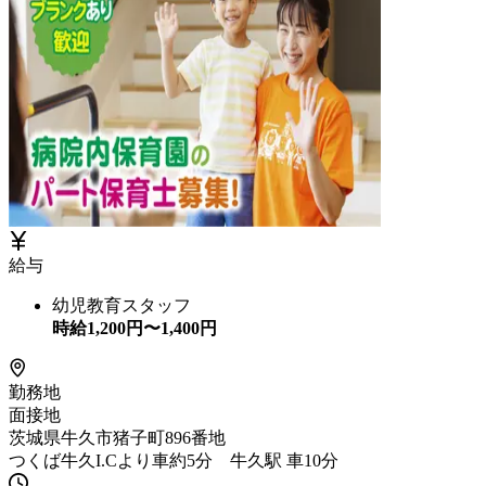
給与
幼児教育スタッフ
時給
1,200
円〜
1,400
円
勤務地
面接地
茨城県牛久市猪子町896番地
つくば牛久I.Cより車約5分 牛久駅 車10分