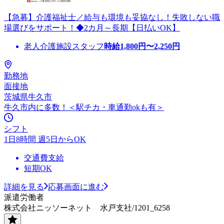
【急募】介護福祉士／給与も環境も妥協なし！失敗しない職
場選びをサポート！◆2カ月～長期【日払いOK】
老人介護施設スタッフ
時給
1,800
円〜
2,250
円
勤務地
面接地
茨城県牛久市
牛久市内に多数！＜駅チカ・車通勤okも有＞
シフト
1日8時間 週5日からOK
交通費支給
短期OK
詳細を見る
応募画面に進む
派遣労働者
株式会社ニッソーネット 水戸支社/1201_6258