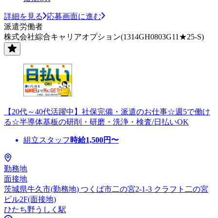
詳細を見る
応募画面に進む
派遣労働者
株式会社綜合キャリアオプション(1314GH0803G11★25-S)
【20代～40代活躍中】社保完備・派遣のお仕事☆週5で働け
る☆半導体基板の研削・研磨・洗浄・検査/日払いOK
組立スタッフ
時給
1,500
円〜
勤務地
面接地
茨城県牛久市(勤務地) つくば市二の宮2-1-3 クラフト二の宮
ビル2F(面接地)
ひたち野うしく駅