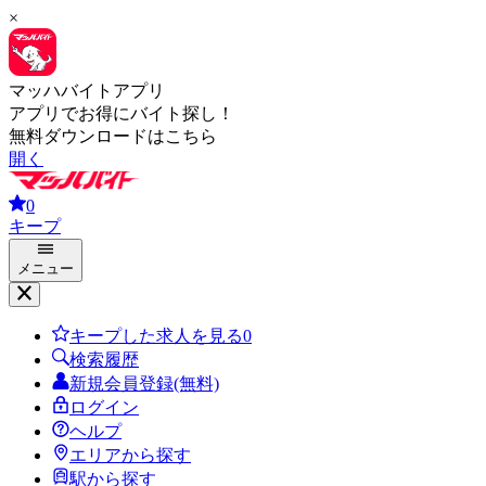
×
マッハバイトアプリ
アプリでお得にバイト探し！
無料ダウンロードはこちら
開く
0
キープ
メニュー
キープした求人を見る
0
検索履歴
新規会員登録(無料)
ログイン
ヘルプ
エリアから探す
駅から探す