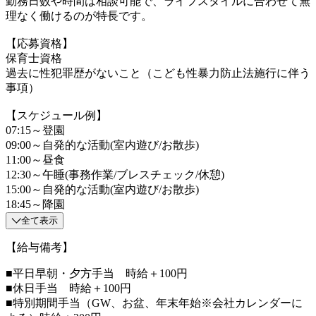
勤務日数や時間は相談可能で、ライフスタイルに合わせて無
理なく働けるのが特長です。
【応募資格】
保育士資格
過去に性犯罪歴がないこと（こども性暴力防止法施行に伴う
事項）
【スケジュール例】
07:15～登園
09:00～自発的な活動(室内遊び/お散歩)
11:00～昼食
12:30～午睡(事務作業/ブレスチェック/休憩)
15:00～自発的な活動(室内遊び/お散歩)
18:45～降園
全て表示
【給与備考】
■平日早朝・夕方手当 時給＋100円
■休日手当 時給＋100円
■特別期間手当（GW、お盆、年末年始※会社カレンダーに