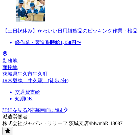
【土日祝休み】かわいい日用雑貨品のピッキング作業・検品
軽作業・製造系
時給
1,150
円〜
勤務地
面接地
茨城県牛久市牛久町
JR常磐線 牛久駅 (徒歩2分)
交通費支給
短期OK
詳細を見る
応募画面に進む
派遣労働者
株式会社ジャパン・リリーフ 茨城支店/iblwmhR-13687