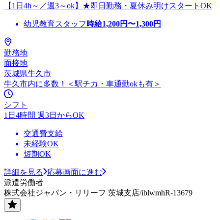
【1日4h～／週3～ok】★即日勤務・夏休み明けスタートOK
幼児教育スタッフ
時給
1,200
円〜
1,300
円
勤務地
面接地
茨城県牛久市
牛久市内に多数！＜駅チカ・車通勤okも有＞
シフト
1日4時間 週3日からOK
交通費支給
未経験OK
短期OK
詳細を見る
応募画面に進む
派遣労働者
株式会社ジャパン・リリーフ 茨城支店/iblwmhR-13679