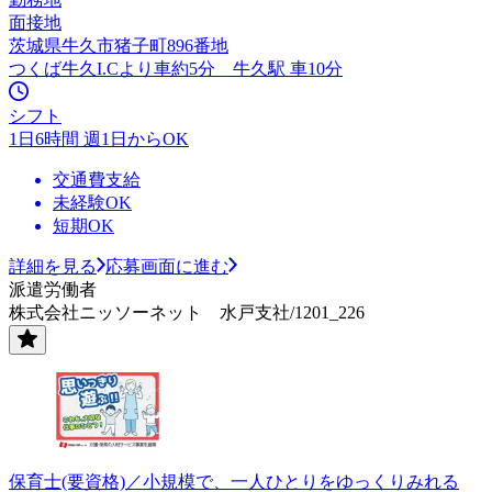
面接地
茨城県牛久市猪子町896番地
つくば牛久I.Cより車約5分 牛久駅 車10分
シフト
1日6時間 週1日からOK
交通費支給
未経験OK
短期OK
詳細を見る
応募画面に進む
派遣労働者
株式会社ニッソーネット 水戸支社/1201_226
保育士(要資格)／小規模で、一人ひとりをゆっくりみれる