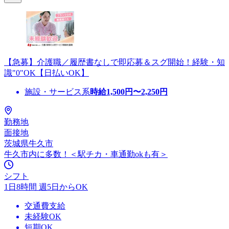
【急募】介護職／履歴書なしで即応募＆スグ開始！経験・知
識"0"OK【日払いOK】
施設・サービス系
時給
1,500
円〜
2,250
円
勤務地
面接地
茨城県牛久市
牛久市内に多数！＜駅チカ・車通勤okも有＞
シフト
1日8時間 週5日からOK
交通費支給
未経験OK
短期OK