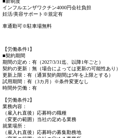
■新制度
インフルエンザワクチン4000円会社負担
妊活/美容サポート※規定有
車通勤可※駐車場無料
【労働条件1】
■契約期間
期間の定め：有（2027/3/31迄、以降1年ごと）
契約の更新：無（場合によっては更新の可能性あり）
更新上限：有（通算契約期間は5年を上限とする）
試用期間：有（3カ月）※条件変更なし
時間外労働：有
【労働条件2】
業務内容：
（雇入れ直後）応募時の職種
（変更の範囲）当社の定める業務
就業場所：
（雇入れ直後）応募時の募集勤務地