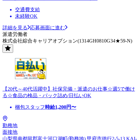
交通費支給
未経験OK
詳細を見る
応募画面に進む
派遣労働者
株式会社綜合キャリアオプション(1314GH0810G34★59-N)
【20代～40代活躍中】社保完備・派遣のお仕事☆週5で働け
る☆食品の検品・パック詰め/日払いOK
梱包スタッフ
時給
1,200
円〜
勤務地
面接地
山梨県南都留郡富士河口湖町(勤務地) 甲府市徳行2-5-13 KAI-