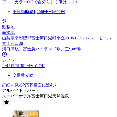
アス・カラーOKで自分らしく働けます♪
美容師
時給
1,200
円〜
1,600
円
勤務地
面接地
山梨県南都留郡富士河口湖町小立4318-1 フォレストモール
富士河口湖
河口湖駅、富士急ハイランド駅、三つ峠駅
シフト
1日3時間 週1日からOK
交通費支給
詳細を見る
応募画面に進む
アルバイト・パート
スーパーホテル富士河口湖天然温泉