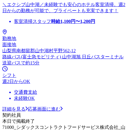
＼エクシブ山中湖／未経験でも安心のホテル客室清掃。週2
日からの勤務が可能で、プライベートも充実できます！
客室清掃スタッフ
時給
1,100
円〜
1,200
円
勤務地
面接地
山梨県南都留郡山中湖村平野562-12
路線バス(富士急モビリティ) 山中湖旭 日丘バスターミナル
送迎バスで約15分
シフト
週2日からOK
交通費支給
未経験OK
詳細を見る
応募画面に進む
契約社員
本日で掲載終了
71000_シダックスコントラクトフードサービス株式会社_山