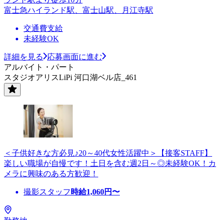
富士急ハイランド駅、富士山駅、月江寺駅
交通費支給
未経験OK
詳細を見る
応募画面に進む
アルバイト・パート
スタジオアリスLiPi 河口湖ベル店_461
＜子供好きな方必見♪20～40代女性活躍中＞【接客STAFF】
楽しい職場が自慢です！土日を含む週2日～◎未経験OK！カ
メラに興味のある方歓迎！
撮影スタッフ
時給
1,060
円〜