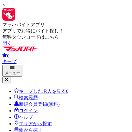
×
マッハバイトアプリ
アプリでお得にバイト探し！
無料ダウンロードはこちら
開く
0
キープ
メニュー
キープした求人を見る
0
検索履歴
新規会員登録(無料)
ログイン
ヘルプ
エリアから探す
駅から探す