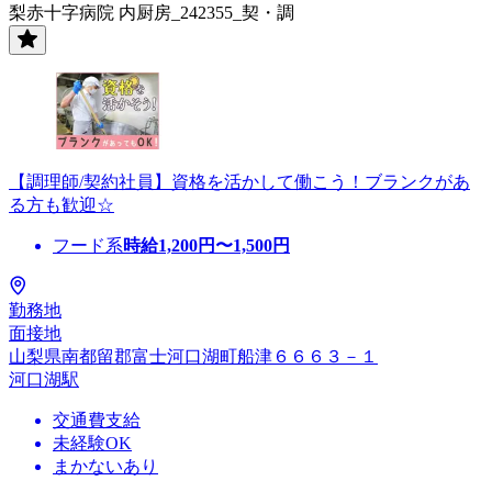
梨赤十字病院 内厨房_242355_契・調
【調理師/契約社員】資格を活かして働こう！ブランクがあ
る方も歓迎☆
フード系
時給
1,200
円〜
1,500
円
勤務地
面接地
山梨県南都留郡富士河口湖町船津６６６３－１
河口湖駅
交通費支給
未経験OK
まかないあり