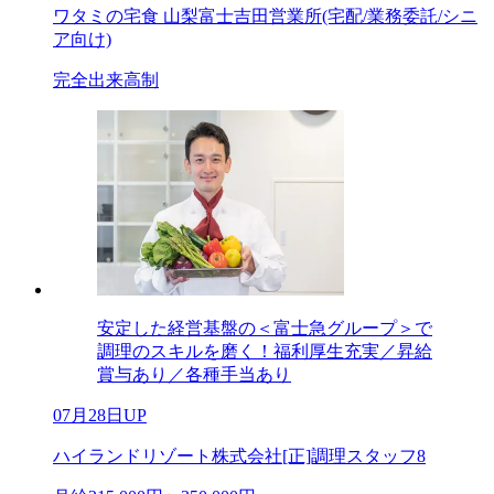
ワタミの宅食 山梨富士吉田営業所(宅配/業務委託/シニ
ア向け)
完全出来高制
安定した経営基盤の＜富士急グループ＞で
調理のスキルを磨く！福利厚生充実／昇給
賞与あり／各種手当あり
07月28日UP
ハイランドリゾート株式会社[正]調理スタッフ8