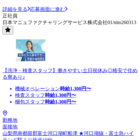
詳細を見る
応募画面に進む
正社員
日本マニュファクチャリングサービス株式会社01/nito260313
【洗浄・検査スタッフ】働きやすい土日祝休み◎格安で住め
る寮あり♪
機械オペレーション
時給
1,300
円〜
検査スタッフ
時給
1,300
円〜
梱包スタッフ
時給
1,300
円〜
勤務地
面接地
山梨県南都留郡富士河口湖町船津 ★河口湖線・富士急ハイ
ランド駅より徒歩10分