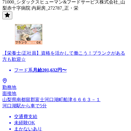
71000_シダックスヒューマン&フードサービス株式会社_山
梨赤十字病院 内厨房_272787_正・栄
【栄養士/正社員】資格を活かして働こう！ブランクがある
方も歓迎☆
フード系
月給
201,632
円〜
勤務地
面接地
山梨県南都留郡富士河口湖町船津６６６３－１
河口湖駅から車で5分
交通費支給
未経験OK
まかないあり