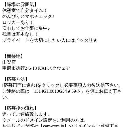
【職場の雰囲気】
休憩室で自分タイム！
のんびりスマホチェック♪
ロッカーあり！
安心してお仕事に集中♪
残業は基本なし！
プライベートを大切にしたい人にはピッタリ★
【面接地】
山梨店
甲府市徳行2-5-13 KAI-スクウェア
【応募方法】
[応募画面に進む]をクリックし必要事項入力後送信下さい。
ご連絡の際は「1314GH0810G34★59-N」を係にお伝え下さ
い。
【応募後の流れ】
追ってご連絡致します。
※メールのドメイン設定をご利用の方は、
お手数ですが弊社【cam-com.jp】のドメインをご登録下さ