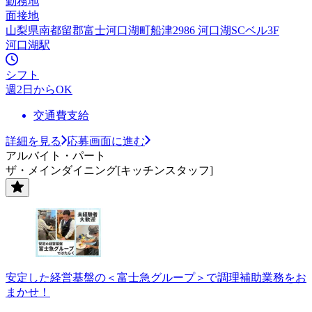
勤務地
面接地
山梨県南都留郡富士河口湖町船津2986 河口湖SCベル3F
河口湖駅
シフト
週2日からOK
交通費支給
詳細を見る
応募画面に進む
アルバイト・パート
ザ・メインダイニング[キッチンスタッフ]
安定した経営基盤の＜富士急グループ＞で調理補助業務をお
まかせ！