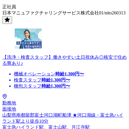
正社員
日本マニュファクチャリングサービス株式会社01/nito260313
【洗浄・検査スタッフ】働きやすい土日祝休み◎格安で住め
る寮あり♪
機械オペレーション
時給
1,300
円〜
検査スタッフ
時給
1,300
円〜
梱包スタッフ
時給
1,300
円〜
勤務地
面接地
山梨県南都留郡富士河口湖町船津 ★河口湖線・富士急ハイ
ランド駅より徒歩10分
富士急ハイランド駅、富士山駅、月江寺駅