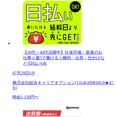
【20代～40代活躍中】社保完備・派遣のお
仕事☆週5で働ける☆梱包・出荷・仕分けな
ど/日払いOK
07月29日UP
株式会社綜合キャリアオプション(1314GH0810G9★47-
N)
時給1,150円〜