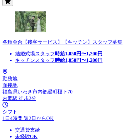
各種会合【接客サービス】【キッチン】スタッフ募集
結婚式場スタッフ
時給
1,050
円〜
1,200
円
キッチンスタッフ
時給
1,050
円〜
1,200
円
勤務地
面接地
福島県いわき市内郷綴町榎下70
内郷駅 徒歩2分
シフト
1日4時間 週2日からOK
交通費支給
未経験OK