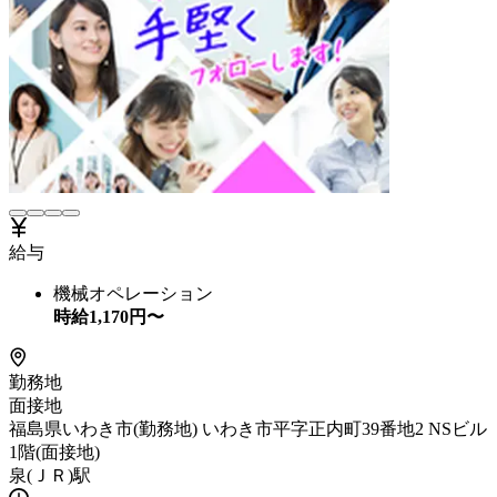
給与
機械オペレーション
時給
1,170
円〜
勤務地
面接地
福島県いわき市(勤務地) いわき市平字正内町39番地2 NSビル
1階(面接地)
泉(ＪＲ)駅