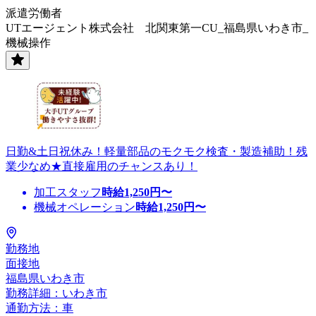
派遣労働者
UTエージェント株式会社 北関東第一CU_福島県いわき市_
機械操作
日勤&土日祝休み！軽量部品のモクモク検査・製造補助！残
業少なめ★直接雇用のチャンスあり！
加工スタッフ
時給
1,250
円〜
機械オペレーション
時給
1,250
円〜
勤務地
面接地
福島県いわき市
勤務詳細：いわき市
通勤方法：車