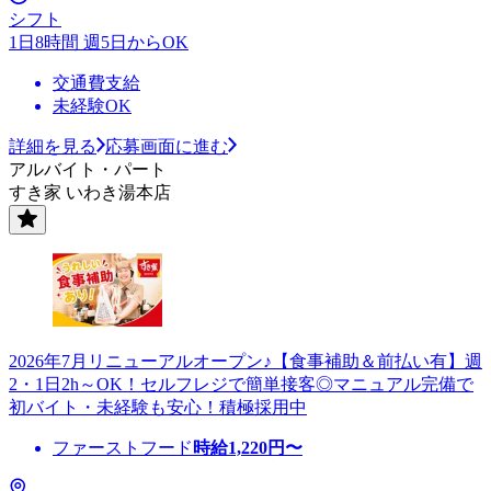
シフト
1日8時間 週5日からOK
交通費支給
未経験OK
詳細を見る
応募画面に進む
アルバイト・パート
すき家 いわき湯本店
2026年7月リニューアルオープン♪【食事補助＆前払い有】週
2・1日2h～OK！セルフレジで簡単接客◎マニュアル完備で
初バイト・未経験も安心！積極採用中
ファーストフード
時給
1,220
円〜