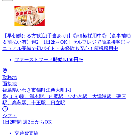
【早朝働ける方歓迎(手当あり)】◎積極採用中◎【食事補助
＆前払い有】週2・1日2h～OK！セルフレジで簡単接客◎マ
ニュアル完備で初バイト・未経験も安心！積極採用中
ファーストフード
時給
1,150
円〜
勤務地
面接地
福島県いわき市錦町江栗大町1-1
泉(ＪＲ)駅、湯本駅、内郷駅、いわき駅、大津港駅、磯原
駅、高萩駅、十王駅、日立駅
シフト
1日2時間 週2日からOK
交通費支給