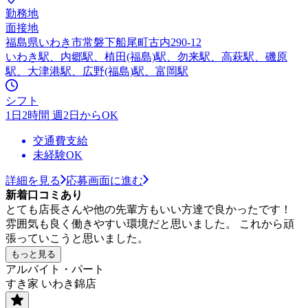
勤務地
面接地
福島県いわき市常磐下船尾町古内290-12
いわき駅、内郷駅、植田(福島)駅、勿来駅、高萩駅、磯原
駅、大津港駅、広野(福島)駅、富岡駅
シフト
1日2時間 週2日からOK
交通費支給
未経験OK
詳細を見る
応募画面に進む
新着口コミあり
とても店長さんや他の先輩方もいい方達で良かったです！
雰囲気も良く働きやすい環境だと思いました。 これから頑
張っていこうと思いました。
もっと見る
アルバイト・パート
すき家 いわき錦店