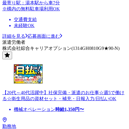
最寄り駅：湯本駅から車7分
※構内の無料駐車場利用OK
交通費支給
未経験OK
詳細を見る
応募画面に進む
派遣労働者
株式会社綜合キャリアオプション(1314GH0810G9★90-N)
【20代～40代活躍中】社保完備・派遣のお仕事☆週5で働け
る☆衛生用品の資材セット・補充・日報入力/日払いOK
機械オペレーション
時給
1,350
円〜
勤務地