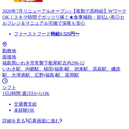
2026年7月リニューアルオープン♪【夜勤で高時給】Wワーク
OK！スキマ時間でガッツリ稼ぐ★食事補助・前払い有◎セ
ルフレジ＆マニュアル完備で深夜も安心
ファーストフード
時給
1,525
円〜
勤務地
面接地
福島県いわき市常磐下船尾町古内290-12
いわき駅、内郷駅、植田(福島)駅、勿来駅、高萩駅、磯原
駅、大津港駅、広野(福島)駅、富岡駅
シフト
1日2時間 週2日からOK
交通費支給
未経験OK
詳細を見る
応募画面に進む