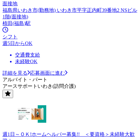
面接地
福島県いわき市(勤務地) いわき市平字正内町39番地2 NSビル
1階(面接地)
植田(福島)駅
シフト
週5日からOK
交通費支給
未経験OK
詳細を見る
応募画面に進む
アルバイト・パート
アースサポートいわき(訪問介護)
週1日～ＯＫ!ホームヘルパー募集!! ＜要資格＞未経験大歓