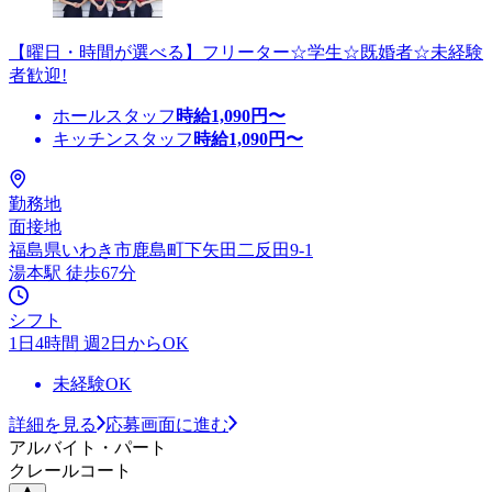
【曜日・時間が選べる】フリーター☆学生☆既婚者☆未経験
者歓迎!
ホールスタッフ
時給
1,090
円〜
キッチンスタッフ
時給
1,090
円〜
勤務地
面接地
福島県いわき市鹿島町下矢田二反田9-1
湯本駅 徒歩67分
シフト
1日4時間 週2日からOK
未経験OK
詳細を見る
応募画面に進む
アルバイト・パート
クレールコート