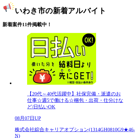
いわき市の新着アルバイト
新着案件11件掲載中！
【20代～40代活躍中】社保完備・派遣のお
仕事☆週5で働ける☆梱包・出荷・仕分けな
ど/日払いOK
08月07日UP
株式会社綜合キャリアオプション(1314GH0810G9★46-
N)