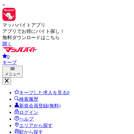
×
マッハバイトアプリ
アプリでお得にバイト探し！
無料ダウンロードはこちら
開く
0
キープ
メニュー
キープした求人を見る
0
検索履歴
新規会員登録(無料)
ログイン
ヘルプ
エリアから探す
駅から探す