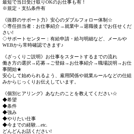
最短で当日受け取りOKのお仕事も有！
※規定・支払条件有
《抜群のサポート力》安心のダブルフォロー体制☆
◇専任担当者：お仕事紹介→就業中→退職後までお任せくだ
さい!
◇サポートセンター：有給申請・給与明細など、メールや
WEBから常時確認できます♪
《ざっくりご説明》お仕事をスタートするまでの流れ
働き方の選択→応募→ご登録→お仕事紹介→職場説明→お仕
事開始★
安心して始められるよう、雇用関係や就業ルールなどの仕組
みからじっくりお伝えしています。
《個別ヒアリング》あなたのことを教えてください☆
◆希望
◆条件
◆強み
◆やりたい仕事
◆今までの経験…etc.
どんどんお話ください!