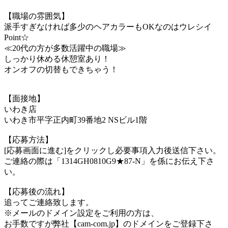
【職場の雰囲気】
派手すぎなければ多少のヘアカラーもOKなのはウレシイ
Point☆
≪20代の方が多数活躍中の職場≫
しっかり休める休憩室あり！
オンオフの切替もできちゃう！
【面接地】
いわき店
いわき市平字正内町39番地2 NSビル1階
【応募方法】
[応募画面に進む]をクリックし必要事項入力後送信下さい。
ご連絡の際は「1314GH0810G9★87-N」を係にお伝え下さ
い。
【応募後の流れ】
追ってご連絡致します。
※メールのドメイン設定をご利用の方は、
お手数ですが弊社【cam-com.jp】のドメインをご登録下さ