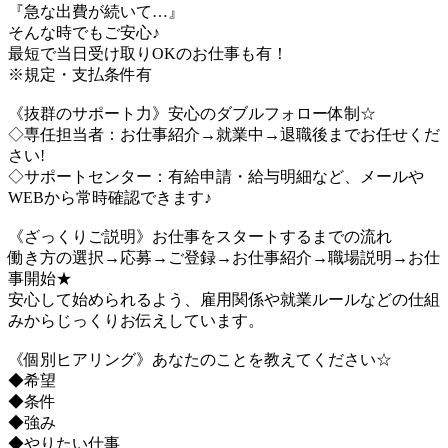
『急な出費が続いて…』
そんな時でもご安心♪
最短で当日受け取りOKのお仕事も有！
※規定・支払条件有
《抜群のサポート力》安心のダブルフォロー体制☆
◇専任担当者：お仕事紹介→就業中→退職後までお任せくだ
さい!
◇サポートセンター：有給申請・給与明細など、メールや
WEBから常時確認できます♪
《ざっくりご説明》お仕事をスタートするまでの流れ
働き方の選択→応募→ご登録→お仕事紹介→職場説明→お仕
事開始★
安心して始められるよう、雇用関係や就業ルールなどの仕組
みからじっくりお伝えしています。
《個別ヒアリング》あなたのことを教えてください☆
◆希望
◆条件
◆強み
◆やりたい仕事