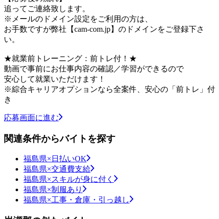
追ってご連絡致します。
※メールのドメイン設定をご利用の方は、
お手数ですが弊社【cam-com.jp】のドメインをご登録下さ
い。
★就業前トレーニング：前トレ付！★
動画で事前にお仕事内容の確認／学習ができるので
安心して就業いただけます！
※綜合キャリアオプションなら全案件、安心の「前トレ」付
き
応募画面に進む
関連条件からバイトを探す
福島県×日払いOK
福島県×交通費支給
福島県×スキルが身に付く
福島県×制服あり
福島県×工事・倉庫・引っ越し