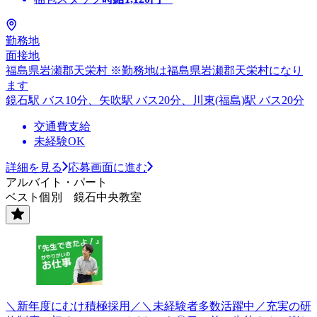
勤務地
面接地
福島県岩瀬郡天栄村 ※勤務地は福島県岩瀬郡天栄村になり
ます
鏡石駅 バス10分、矢吹駅 バス20分、川東(福島)駅 バス20分
交通費支給
未経験OK
詳細を見る
応募画面に進む
アルバイト・パート
ベスト個別 鏡石中央教室
＼新年度にむけ積極採用／＼未経験者多数活躍中／充実の研