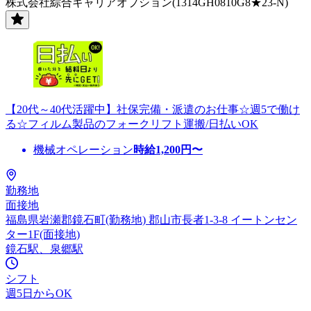
株式会社綜合キャリアオプション(1314GH0810G8★23-N)
【20代～40代活躍中】社保完備・派遣のお仕事☆週5で働け
る☆フィルム製品のフォークリフト運搬/日払いOK
機械オペレーション
時給
1,200
円〜
勤務地
面接地
福島県岩瀬郡鏡石町(勤務地) 郡山市長者1-3-8 イートンセン
ター1F(面接地)
鏡石駅、泉郷駅
シフト
週5日からOK