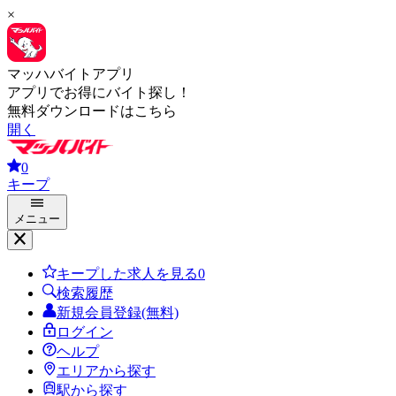
×
マッハバイトアプリ
アプリでお得にバイト探し！
無料ダウンロードはこちら
開く
0
キープ
メニュー
キープした求人を見る
0
検索履歴
新規会員登録(無料)
ログイン
ヘルプ
エリアから探す
駅から探す