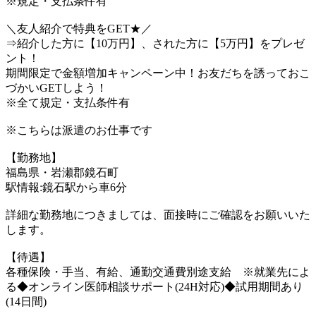
※規定・支払条件有
＼友人紹介で特典をGET★／
⇒紹介した方に【10万円】、された方に【5万円】をプレゼ
ント！
期間限定で金額増加キャンペーン中！お友だちを誘っておこ
づかいGETしよう！
※全て規定・支払条件有
※こちらは派遣のお仕事です
【勤務地】
福島県・岩瀬郡鏡石町
駅情報:鏡石駅から車6分
詳細な勤務地につきましては、面接時にご確認をお願いいた
します。
【待遇】
各種保険・手当、有給、通勤交通費別途支給 ※就業先によ
る◆オンライン医師相談サポート(24H対応)◆試用期間あり
(14日間)