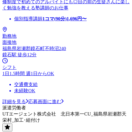
修制度で初めてのアルバイトにも◎目の前の生徒さんに楽し
く勉強を教える塾講師のお仕事
個別指導講師
1コマ(90分)
1,696
円〜
勤務地
面接地
福島県岩瀬郡鏡石町不時沼240
鏡石駅 徒歩12分
シフト
1日1.5時間 週1日からOK
交通費支給
未経験OK
詳細を見る
応募画面に進む
派遣労働者
UTエージェント株式会社 北日本第一CU_福島県岩瀬郡天
栄村_加工･組付け