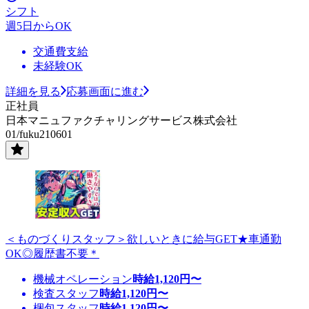
シフト
週5日からOK
交通費支給
未経験OK
詳細を見る
応募画面に進む
正社員
日本マニュファクチャリングサービス株式会社
01/fuku210601
＜ものづくりスタッフ＞欲しいときに給与GET★車通勤
OK◎履歴書不要＊
機械オペレーション
時給
1,120
円〜
検査スタッフ
時給
1,120
円〜
梱包スタッフ
時給
1,120
円〜