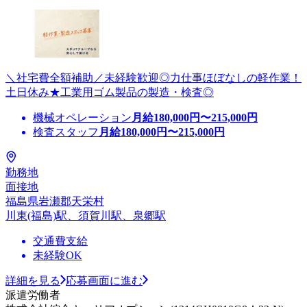
＼社宅費全額補助／未経験歓迎◎力仕事ほぼなしの軽作業！
土日休み★工業用ゴム製品の製造・検査◎
機械オペレーション
月給
180,000
円〜
215,000
円
検査スタッフ
月給
180,000
円〜
215,000
円
勤務地
面接地
福島県岩瀬郡天栄村
川東(福島)駅、須賀川駅、泉郷駅
交通費支給
未経験OK
詳細を見る
応募画面に進む
派遣労働者