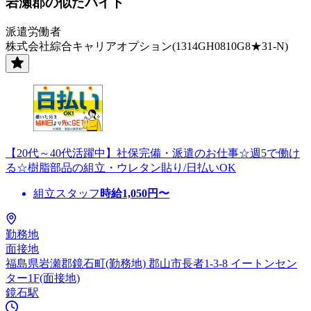
岩瀬郡の似たバイト
派遣労働者
株式会社綜合キャリアオプション(1314GH0810G8★31-N)
【20代～40代活躍中】社保完備・派遣のお仕事☆週5で働け
る☆樹脂部品の組立・ウレタン貼り/日払いOK
組立スタッフ
時給
1,050
円〜
勤務地
面接地
福島県岩瀬郡鏡石町(勤務地) 郡山市長者1-3-8 イートンセン
ター1F(面接地)
鏡石駅