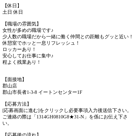
【休日】
土日 休日
【職場の雰囲気】
女性が多めの職場です♪
少人数の職場だから一緒に働く仲間との距離もグッと近い！
休憩室でホッと一息リフレッシュ！
ロッカーあり！
安心してお仕事に集中♪
程よく残業あり！
【面接地】
郡山店
郡山市長者1-3-8 イートンセンター1F
【応募方法】
[応募画面に進む]をクリックし必要事項入力後送信下さい。
ご連絡の際は「1314GH0810G8★31-N」を係にお伝え下さ
い。
【応募後の流れ】