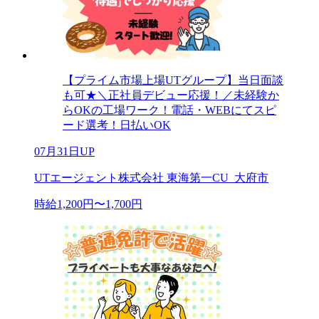
【プライム市場上場UTグループ】当日面談
も可★＼正社員デビュー応援！／未経験か
らOKの工場ワーク！電話・WEBにてスピ
ード選考！日払いOK
07月31日UP
UTエージェント株式会社 東海第一CU_大府市
時給1,200円〜1,700円