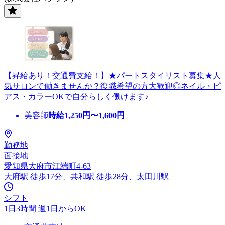
【昇給あり！交通費支給！】★パートスタイリスト募集★人
気サロンで働きませんか？復職希望の方大歓迎◎ネイル・ピ
アス・カラーOKで自分らしく働けます♪
美容師
時給
1,250
円〜
1,600
円
勤務地
面接地
愛知県大府市江端町4-63
大府駅 徒歩17分、共和駅 徒歩28分、太田川駅
シフト
1日3時間 週1日からOK