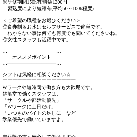
※研修期間150h有/時給1300円
習熟度により短縮有(平均50～100h程度)
＜ご希望の職種をお選びください＞
◎食券制＆お水はセルフサービスで簡単です。
わからない事は何でも何度でも聞いてくださいね。
◎女性スタッフも活躍中です。
…――――――――――…
オススメポイント
…――――――――――…
シフトは気軽に相談ください☆
￣￣￣￣￣￣￣￣￣￣￣￣￣￣￣
Wワークや短時間で働き方も大歓迎です。
鶴亀堂で働くスタッフは、
「サークルや部活動優先」
「Wワークに土日だけ」
「いつものバイトの足しに」など
学業優先で働いていますよ。
未経験の方も安心して働けます☆