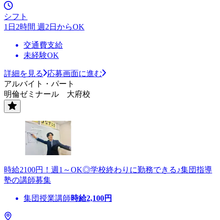
シフト
1日2時間 週2日からOK
交通費支給
未経験OK
詳細を見る
応募画面に進む
アルバイト・パート
明倫ゼミナール 大府校
時給2100円！週1～OK◎学校終わりに勤務できる♪集団指導
塾の講師募集
集団授業講師
時給
2,100
円