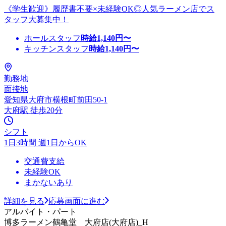
《学生歓迎》履歴書不要×未経験OK◎人気ラーメン店でス
タッフ大募集中！
ホールスタッフ
時給
1,140
円〜
キッチンスタッフ
時給
1,140
円〜
勤務地
面接地
愛知県大府市横根町前田50-1
大府駅 徒歩20分
シフト
1日3時間 週1日からOK
交通費支給
未経験OK
まかないあり
詳細を見る
応募画面に進む
アルバイト・パート
博多ラーメン鶴亀堂 大府店(大府店)_H