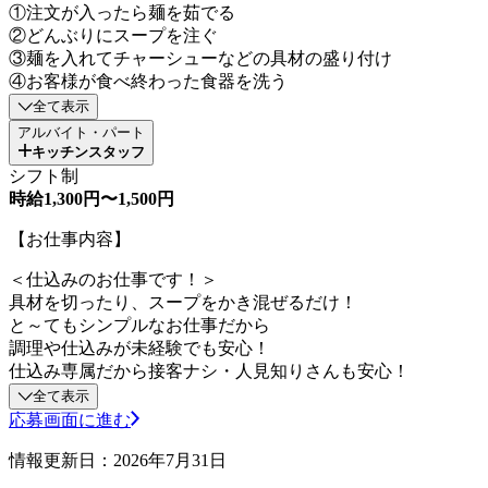
①注文が入ったら麺を茹でる
②どんぶりにスープを注ぐ
③麺を入れてチャーシューなどの具材の盛り付け
④お客様が食べ終わった食器を洗う
全て表示
アルバイト・パート
キッチンスタッフ
シフト制
時給1,300円〜1,500円
【お仕事内容】
＜仕込みのお仕事です！＞
具材を切ったり、スープをかき混ぜるだけ！
と～てもシンプルなお仕事だから
調理や仕込みが未経験でも安心！
仕込み専属だから接客ナシ・人見知りさんも安心！
全て表示
応募画面に進む
情報更新日：2026年7月31日