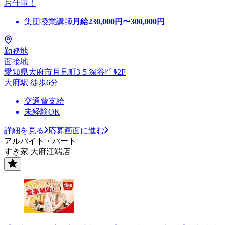
お仕事！
集団授業講師
月給
230,000
円〜
300,000
円
勤務地
面接地
愛知県大府市月見町3-5 深谷ﾋﾞﾙ2F
大府駅 徒歩6分
交通費支給
未経験OK
詳細を見る
応募画面に進む
アルバイト・パート
すき家 大府江端店