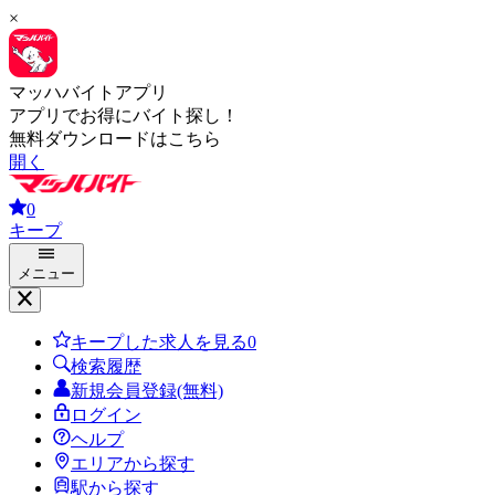
×
マッハバイトアプリ
アプリでお得にバイト探し！
無料ダウンロードはこちら
開く
0
キープ
メニュー
キープした求人を見る
0
検索履歴
新規会員登録(無料)
ログイン
ヘルプ
エリアから探す
駅から探す