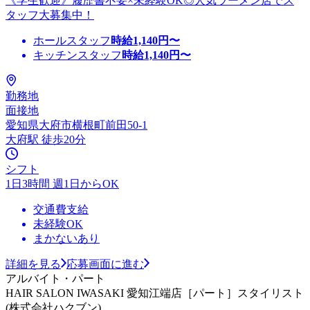
《学生歓迎》履歴書不要×未経験OK◎人気ラーメン店でス
タッフ大募集中！
ホールスタッフ
時給
1,140
円〜
キッチンスタッフ
時給
1,140
円〜
勤務地
面接地
愛知県大府市横根町前田50-1
大府駅 徒歩20分
シフト
1日3時間 週1日からOK
交通費支給
未経験OK
まかないあり
詳細を見る
応募画面に進む
アルバイト・パート
HAIR SALON IWASAKI 愛知江端店［パート］スタイリスト
(株式会社ハクブン)