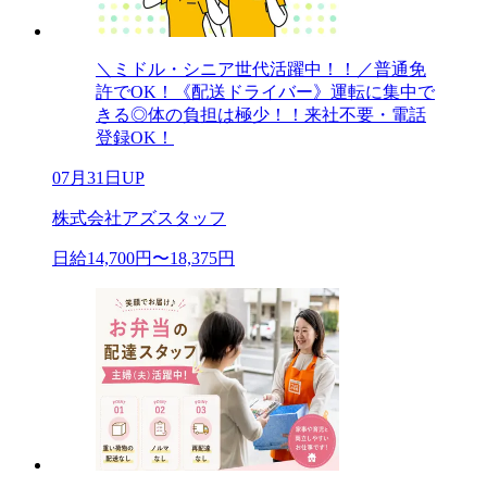
＼ミドル・シニア世代活躍中！！／普通免
許でOK！《配送ドライバー》運転に集中で
きる◎体の負担は極少！！来社不要・電話
登録OK！
07月31日UP
株式会社アズスタッフ
日給14,700円〜18,375円