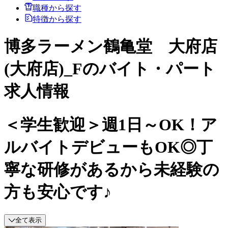
職種から探す
特徴から探す
博多ラーメン鶴亀堂 大府店
(大府店)_Fのバイト・パート
求人情報
＜学生歓迎＞週1日～OK！ア
ルバイトデビューもOK◎丁
寧な研修があるから未経験の
方も安心です♪
全て表示