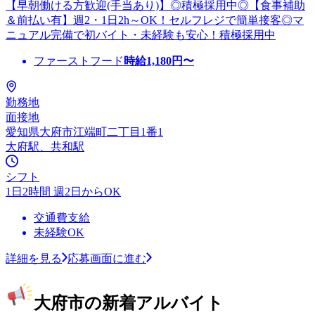
【早朝働ける方歓迎(手当あり)】◎積極採用中◎【食事補助
＆前払い有】週2・1日2h～OK！セルフレジで簡単接客◎マ
ニュアル完備で初バイト・未経験も安心！積極採用中
ファーストフード
時給
1,180
円〜
勤務地
面接地
愛知県大府市江端町二丁目1番1
大府駅、共和駅
シフト
1日2時間 週2日からOK
交通費支給
未経験OK
詳細を見る
応募画面に進む
大府市の新着アルバイト