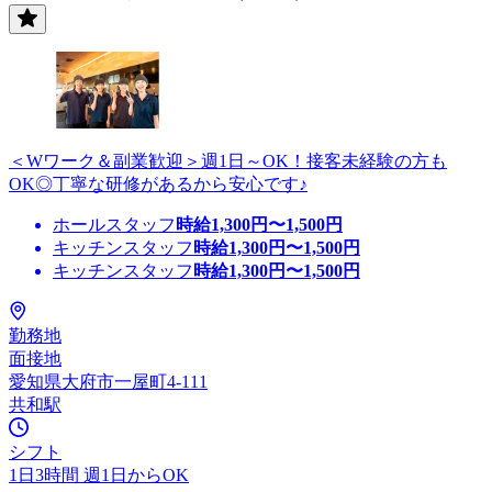
＜Wワーク＆副業歓迎＞週1日～OK！接客未経験の方も
OK◎丁寧な研修があるから安心です♪
ホールスタッフ
時給
1,300
円〜
1,500
円
キッチンスタッフ
時給
1,300
円〜
1,500
円
キッチンスタッフ
時給
1,300
円〜
1,500
円
勤務地
面接地
愛知県大府市一屋町4-111
共和駅
シフト
1日3時間 週1日からOK