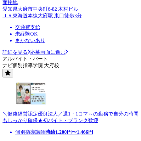
面接地
愛知県大府市中央町6-82 木村ビル
ＪＲ東海道本線大府駅 東口徒歩3分
交通費支給
未経験OK
まかないあり
詳細を見る
応募画面に進む
アルバイト・パート
ナビ個別指導学院 大府校
＼健康経営認定優良法人／週1・1コマ～の勤務で自分の時間
もしっかり確保★初バイト・ブランク歓迎
個別指導講師
時給
1,200
円〜
1,466
円