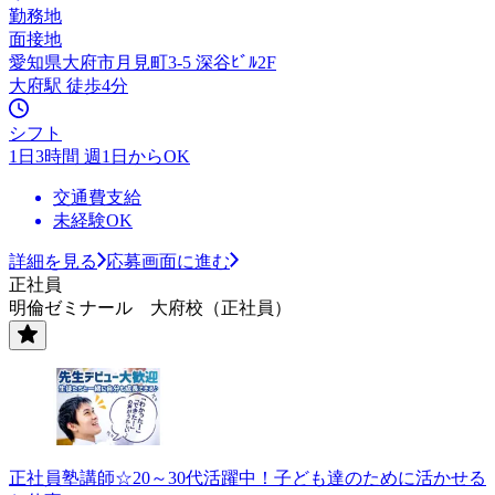
勤務地
面接地
愛知県大府市月見町3-5 深谷ﾋﾞﾙ2F
大府駅 徒歩4分
シフト
1日3時間 週1日からOK
交通費支給
未経験OK
詳細を見る
応募画面に進む
正社員
明倫ゼミナール 大府校（正社員）
正社員塾講師☆20～30代活躍中！子ども達のために活かせる