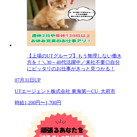
【上場のUTグループ】もう無理しない働き
方を！＼30～40代活躍中／来社不要◎自分
にピッタリのお仕事がきっと見つかる！
07月31日UP
UTエージェント株式会社 東海第一CU_大府市
時給1,200円〜1,700円