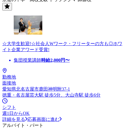
☆大学生歓迎!☆社会人Wワーク・フリーターの方も◎ホワ
イト企業アワード受賞!
集団授業講師
時給
2,000
円〜
勤務地
面接地
愛知県北名古屋市鹿田神明附37-1
徳重・名古屋芸大駅 徒歩5分、大山寺駅 徒歩6分
シフト
週1日からOK
詳細を見る
応募画面に進む
アルバイト・パート