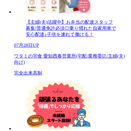
【主婦(夫)活躍中】お弁当の配達スタッフ
募集!普通免許必須◎乗り慣れた自家用車で
安心配達♪子供を連れて働ける！
07月28日UP
ワタミの宅食 愛知西春営業所(宅配/業務委託/主婦(夫)
向け)
完全出来高制