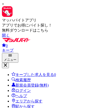
×
マッハバイトアプリ
アプリでお得にバイト探し！
無料ダウンロードはこちら
開く
0
キープ
メニュー
キープした求人を見る
0
検索履歴
新規会員登録(無料)
ログイン
ヘルプ
エリアから探す
駅から探す