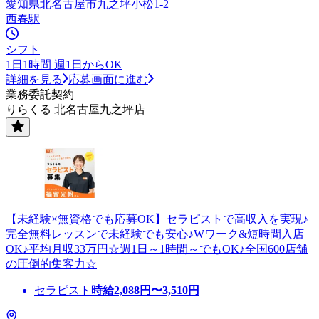
愛知県北名古屋市九之坪小松1-2
西春駅
シフト
1日1時間 週1日からOK
詳細を見る
応募画面に進む
業務委託契約
りらくる 北名古屋九之坪店
【未経験×無資格でも応募OK】セラピストで高収入を実現♪
完全無料レッスンで未経験でも安心♪Wワーク&短時間入店
OK♪平均月収33万円☆週1日～1時間～でもOK♪全国600店舗
の圧倒的集客力☆
セラピスト
時給
2,088
円〜
3,510
円