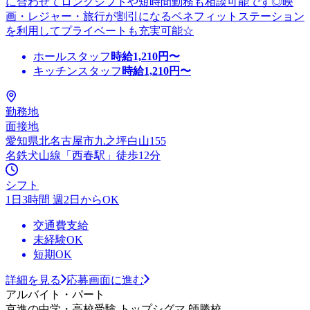
に合わせてロングシフトや短時間勤務も相談可能です◎映
画・レジャー・旅行が割引になるベネフィットステーション
を利用してプライベートも充実可能☆
ホールスタッフ
時給
1,210
円〜
キッチンスタッフ
時給
1,210
円〜
勤務地
面接地
愛知県北名古屋市九之坪白山155
名鉄犬山線「西春駅」徒歩12分
シフト
1日3時間 週2日からOK
交通費支給
未経験OK
短期OK
詳細を見る
応募画面に進む
アルバイト・パート
京進の中学・高校受験 トップシグマ 師勝校