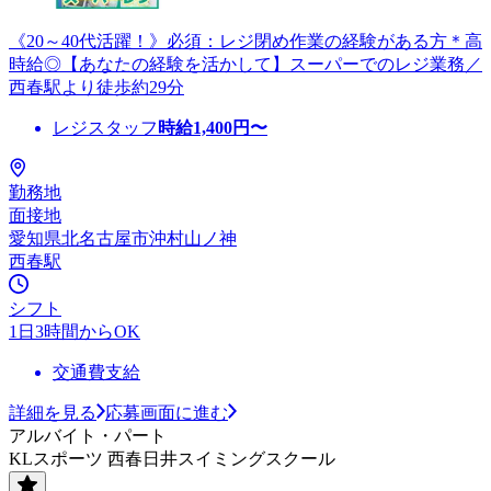
《20～40代活躍！》必須：レジ閉め作業の経験がある方＊高
時給◎【あなたの経験を活かして】スーパーでのレジ業務／
西春駅より徒歩約29分
レジスタッフ
時給
1,400
円〜
勤務地
面接地
愛知県北名古屋市沖村山ノ神
西春駅
シフト
1日3時間からOK
交通費支給
詳細を見る
応募画面に進む
アルバイト・パート
KLスポーツ 西春日井スイミングスクール