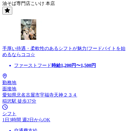
油そば専門店こいけ 本店
手厚い待遇・柔軟性のあるシフトが魅力!フードバイトを始
めるならココ☆
ファーストフード
時給
1,200
円〜
1,500
円
勤務地
面接地
愛知県北名古屋市宇福寺天神２３４
稲沢駅 徒歩37分
シフト
1日3時間 週2日からOK
交通費支給