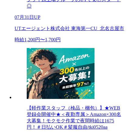
◎
07月31日UP
UTエージェント株式会社 東海第一CU_北名古屋市
時給1,200円〜1,700円
【軽作業スタッフ（検品・梱包）】★WEB
登録会開催中★＜夜勤専属＞Amazon×300名
大募集！モクモク作業で夜間時給は1675
円！＃日払いOK＃髪服自由/tki0520aa