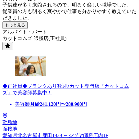
子供達が多く来館されるので、明るく楽しい職場でした。
従業員の方も明るく爽やかで仕事も分かりやすく教えていた
だきました。
もっと見る
アルバイト・パート
カットコムズ 師勝店(正社員)
◆正社員◆ブランクあり歓迎♪カット専門店『カットコム
ズ』で美容師募集中！
美容師
月給
241,120
円〜
280,900
円
勤務地
面接地
愛知県北名古屋市鹿田1929 ヨシヅヤ師勝店内1F