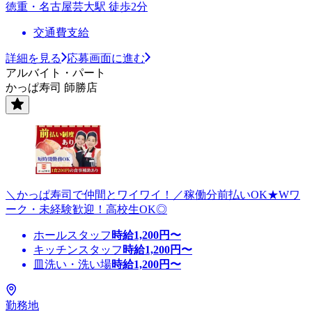
徳重・名古屋芸大駅 徒歩2分
交通費支給
詳細を見る
応募画面に進む
アルバイト・パート
かっぱ寿司 師勝店
＼かっぱ寿司で仲間とワイワイ！／稼働分前払いOK★Wワ
ーク・未経験歓迎！高校生OK◎
ホールスタッフ
時給
1,200
円〜
キッチンスタッフ
時給
1,200
円〜
皿洗い・洗い場
時給
1,200
円〜
勤務地