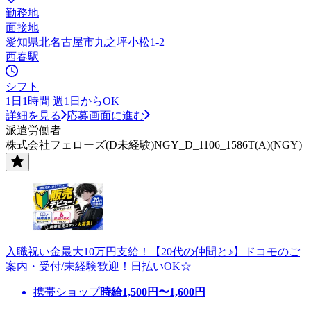
勤務地
面接地
愛知県北名古屋市九之坪小松1-2
西春駅
シフト
1日1時間 週1日からOK
詳細を見る
応募画面に進む
派遣労働者
株式会社フェローズ(D未経験)NGY_D_1106_1586T(A)(NGY)
入職祝い金最大10万円支給！【20代の仲間と♪】ドコモのご
案内・受付/未経験歓迎！日払いOK☆
携帯ショップ
時給
1,500
円〜
1,600
円