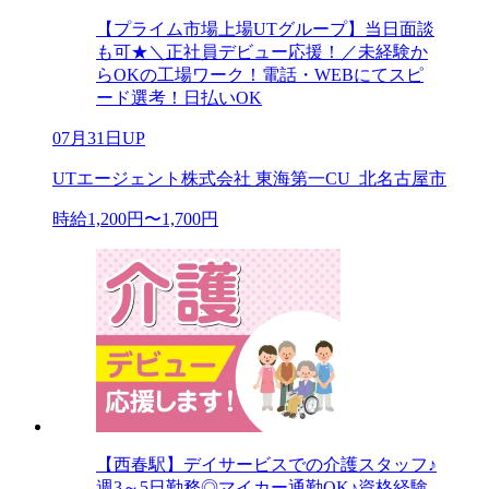
【プライム市場上場UTグループ】当日面談
も可★＼正社員デビュー応援！／未経験か
らOKの工場ワーク！電話・WEBにてスピ
ード選考！日払いOK
07月31日UP
UTエージェント株式会社 東海第一CU_北名古屋市
時給1,200円〜1,700円
【西春駅】デイサービスでの介護スタッフ♪
週3～5日勤務◎マイカー通勤OK♪資格経験