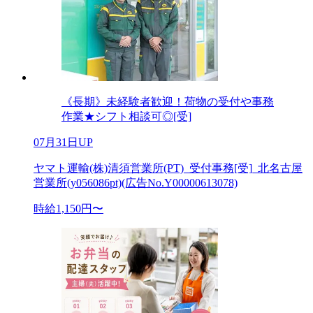
《長期》未経験者歓迎！荷物の受付や事務
作業★シフト相談可◎[受]
07月31日UP
ヤマト運輸(株)清須営業所(PT)_受付事務[受]_北名古屋
営業所(y056086pt)(広告No.Y00000613078)
時給1,150円〜