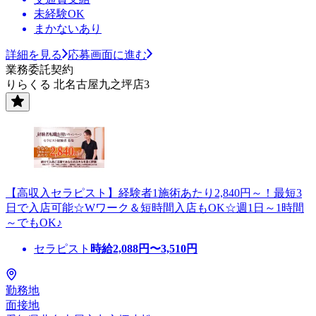
未経験OK
まかないあり
詳細を見る
応募画面に進む
業務委託契約
りらくる 北名古屋九之坪店3
【高収入セラピスト】経験者1施術あたり2,840円～！最短3
日で入店可能☆Wワーク＆短時間入店もOK☆週1日～1時間
～でもOK♪
セラピスト
時給
2,088
円〜
3,510
円
勤務地
面接地