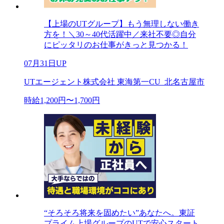
【上場のUTグループ】もう無理しない働き
方を！＼30～40代活躍中／来社不要◎自分
にピッタリのお仕事がきっと見つかる！
07月31日UP
UTエージェント株式会社 東海第一CU_北名古屋市
時給1,200円〜1,700円
“そろそろ将来を固めたい”あなたへ。東証
プライム上場グループのUTで安心スタート