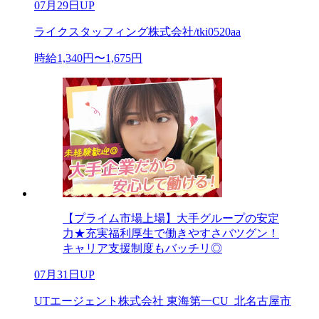
07月29日UP
ライクスタッフィング株式会社/tki0520aa
時給1,340円〜1,675円
【プライム市場上場】大手グループの安定
力★充実福利厚生で働きやすさバツグン！
キャリア支援制度もバッチリ◎
07月31日UP
UTエージェント株式会社 東海第一CU_北名古屋市