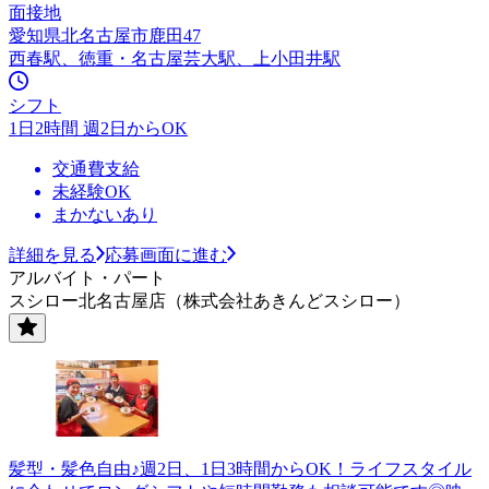
面接地
愛知県北名古屋市鹿田47
西春駅、徳重・名古屋芸大駅、上小田井駅
シフト
1日2時間 週2日からOK
交通費支給
未経験OK
まかないあり
詳細を見る
応募画面に進む
アルバイト・パート
スシロー北名古屋店（株式会社あきんどスシロー）
髪型・髪色自由♪週2日、1日3時間からOK！ライフスタイル