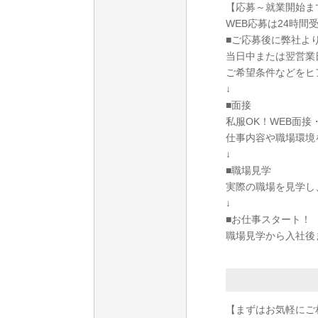
【応募～就業開始ま
WEB応募は24時間
■ご応募後に弊社よ
当日中または翌営業
ご希望条件などをヒ
↓
■面接
私服OK！WEB面
仕事内容や職場環境
↓
■職場見学
実際の職場を見学し
↓
■お仕事スタート！
職場見学から入社後
【まずはお気軽にご