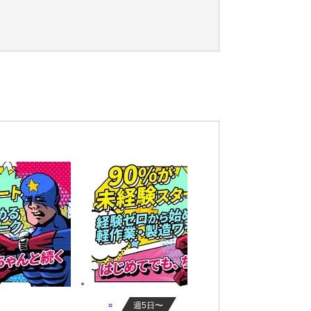
日勤,空調完備,前払いあり,交通費補助あり,車/バ
週5日〜