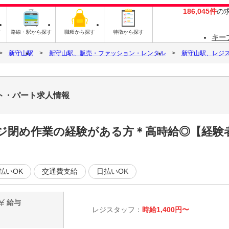
186,045件
の
す
路線・駅から探す
職種から探す
特徴から探す
キー
新守山駅
新守山駅、販売・ファッション・レンタル
新守山駅、レジ
イト・パート求人情報
：レジ閉め作業の経験がある方＊高時給◎【経
払いOK
交通費支給
日払いOK
給与
レジスタッフ：
時給1,400円〜