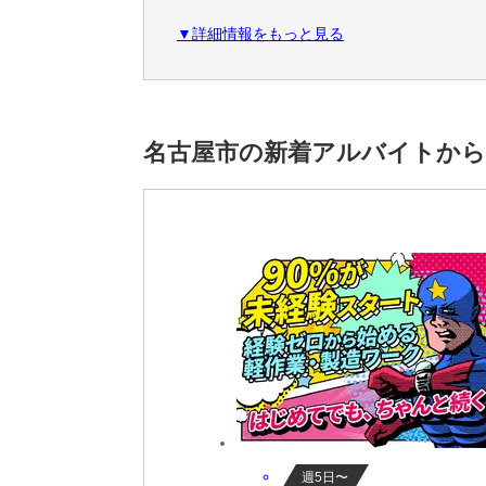
★日払いOK！(規定内)
▼詳細情報をもっと見る
＜こだわり条件＞
スーパー,経験者優遇,20代活躍中,30代活躍中
イク通勤OK,時給1400円～
名古屋市の新着アルバイトから
＜アクセス＞
新守山駅より徒歩約12分
※雇用元は株式会社ロフティーです。
週5日〜