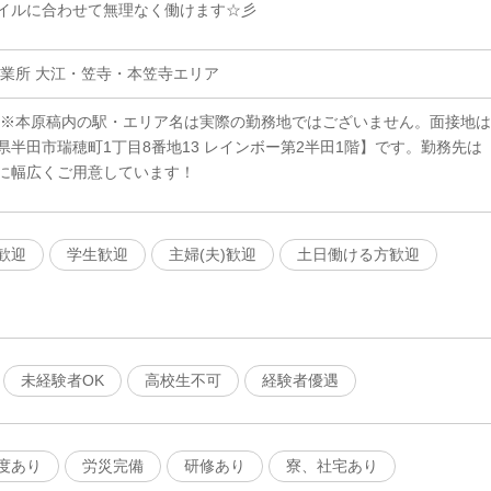
イルに合わせて無理なく働けます☆彡
営業所 大江・笠寺・本笠寺エリア
 ※本原稿内の駅・エリア名は実際の勤務地ではございません。面接地は
半田市瑞穂町1丁目8番地13 レインボー第2半田1階】です。勤務先は
に幅広くご用意しています！
歓迎
学生歓迎
主婦(夫)歓迎
土日働ける方歓迎
未経験者OK
高校生不可
経験者優遇
度あり
労災完備
研修あり
寮、社宅あり