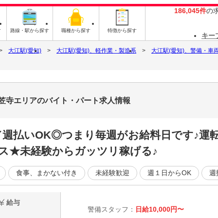
186,045件
の
す
路線・駅から探す
職種から探す
特徴から探す
キー
大江駅(愛知)
大江駅(愛知)、軽作業・製造系
大江駅(愛知)、警備・車
本笠寺エリアのバイト・パート求人情報
／週払いOK◎つまり毎週がお給料日です♪運
ス★未経験からガッツリ稼げる♪
食事、まかない付き
未経験歓迎
週１日からOK
週
給与
警備スタッフ：
日給10,000円〜