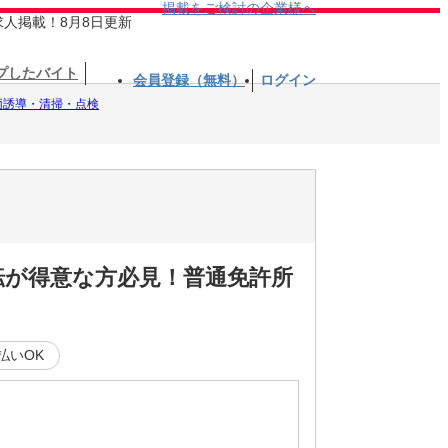
掲載をご検討の企業様へ
求人掲載！8月8日更新
プしたバイト
会員登録（無料）
ログイン
両誘導・清掃・点検
転が得意な方必見！普通免許所
払いOK