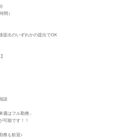
分
1時間）
接提出のいずれかの提出でOK
K】
相談
来週はフル勤務」
が可能です！！
勤務も歓迎♪