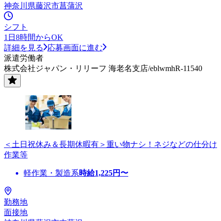
神奈川県藤沢市菖蒲沢
シフト
1日8時間からOK
詳細を見る
応募画面に進む
派遣労働者
株式会社ジャパン・リリーフ 海老名支店/eblwmhR-11540
＜土日祝休み＆長期休暇有＞重い物ナシ！ネジなどの仕分け
作業等
軽作業・製造系
時給
1,225
円〜
勤務地
面接地