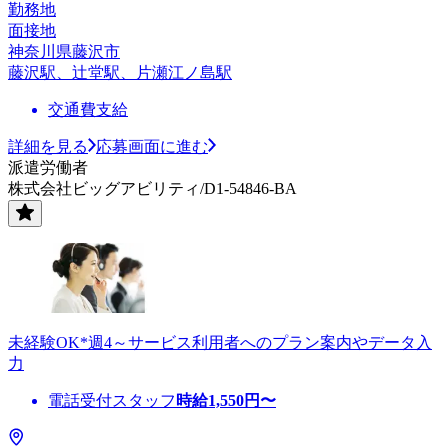
勤務地
面接地
神奈川県藤沢市
藤沢駅、辻堂駅、片瀬江ノ島駅
交通費支給
詳細を見る
応募画面に進む
派遣労働者
株式会社ビッグアビリティ/D1-54846-BA
未経験OK*週4～サービス利用者へのプラン案内やデータ入
力
電話受付スタッフ
時給
1,550
円〜