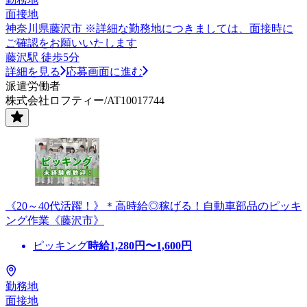
面接地
神奈川県藤沢市 ※詳細な勤務地につきましては、面接時に
ご確認をお願いいたします
藤沢駅 徒歩5分
詳細を見る
応募画面に進む
派遣労働者
株式会社ロフティー/AT10017744
《20～40代活躍！》＊高時給◎稼げる！自動車部品のピッキ
ング作業《藤沢市》
ピッキング
時給
1,280
円〜
1,600
円
勤務地
面接地