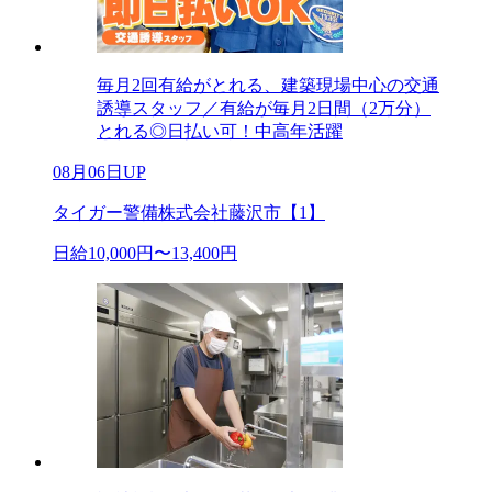
毎月2回有給がとれる、建築現場中心の交通
誘導スタッフ／有給が毎月2日間（2万分）
とれる◎日払い可！中高年活躍
08月06日UP
タイガー警備株式会社藤沢市【1】
日給10,000円〜13,400円