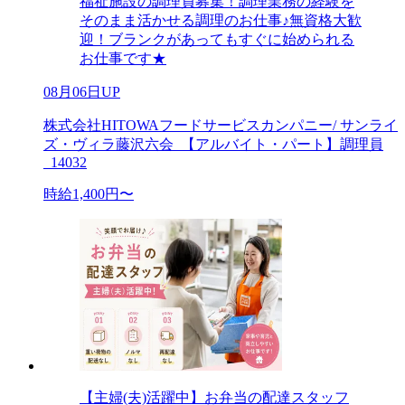
福祉施設の調理員募集！調理業務の経験を
そのまま活かせる調理のお仕事♪無資格大歓
迎！ブランクがあってもすぐに始められる
お仕事です★
08月06日UP
株式会社HITOWAフードサービスカンパニー/ サンライ
ズ・ヴィラ藤沢六会_【アルバイト・パート】調理員
_14032
時給1,400円〜
【主婦(夫)活躍中】お弁当の配達スタッフ