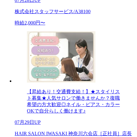
07月28日UP
株式会社スタッフサービス/A38100
時給2,000円〜
【昇給あり！交通費支給！】★スタイリス
ト募集★人気サロンで働きませんか？復職
希望の方大歓迎◎ネイル・ピアス・カラー
OKで自分らしく働けます♪
07月29日UP
HAIR SALON IWASAKI 神奈川六会店［正社員］店長