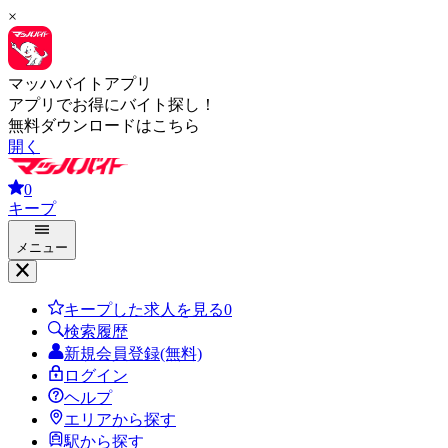
×
マッハバイトアプリ
アプリでお得にバイト探し！
無料ダウンロードはこちら
開く
0
キープ
メニュー
キープした求人を見る
0
検索履歴
新規会員登録(無料)
ログイン
ヘルプ
エリアから探す
駅から探す