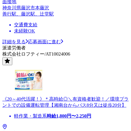
面接地
神奈川県藤沢市本藤沢
善行駅、藤沢駅、辻堂駅
交通費支給
未経験OK
詳細を見る
応募画面に進む
派遣労働者
株式会社ロフティー/AT10024006
《20～40代活躍！》＊高時給◎＼有資格者歓迎！／環境プラ
ントでの設備運転管理【湘南台からバス8分又は徒歩20分】
軽作業・製造系
時給
1,800
円〜
2,250
円