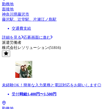
勤務地
面接地
神奈川県藤沢市
藤沢駅、辻堂駅、片瀬江ノ島駅
交通費支給
詳細を見る
応募画面に進む
派遣労働者
株式会社レソリューション(51816)
未経験OK！簡単な入力業務と電話対応をお願いします◎
受付
時給
1,400
円〜
1,500
円
勤務地