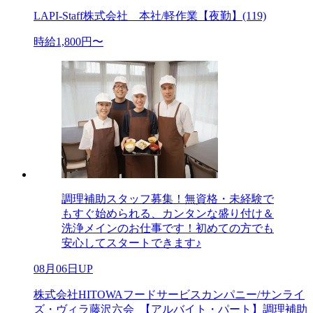
LAPI-Staff株式会社 本社/軽作業【夜勤】(119)
時給1,800円〜
調理補助スタッフ募集！無資格・未経験で
もすぐ始められる、カンタンな盛り付け＆
洗浄メインのお仕事です！初めての方でも
安心してスタートできます♪
08月06日UP
株式会社HITOWAフードサービスカンパニー/サンライ
ズ・ヴィラ藤沢六会_【アルバイト・パート】調理補助