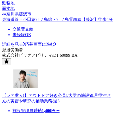
勤務地
面接地
神奈川県藤沢市
東海道線・小田急江ノ島線・江ノ島電鉄線【藤沢】徒歩4分
交通費支給
未経験OK
詳細を見る
応募画面に進む
派遣労働者
株式会社ビッグアビリティ/D1-60099-BA
【レア求人!】アウトドア好き必見!/大学の施設管理/学生さ
んの実習や研究の補助業務/週3
施設管理員
時給
1,400
円〜