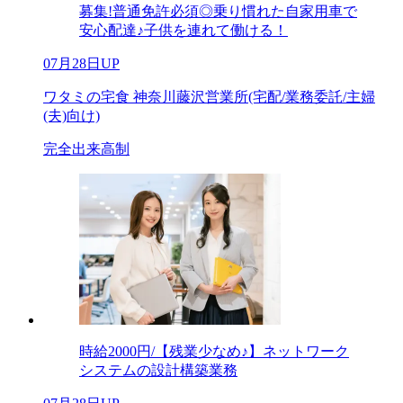
募集!普通免許必須◎乗り慣れた自家用車で
安心配達♪子供を連れて働ける！
07月28日UP
ワタミの宅食 神奈川藤沢営業所(宅配/業務委託/主婦
(夫)向け)
完全出来高制
時給2000円/【残業少なめ♪】ネットワーク
システムの設計構築業務