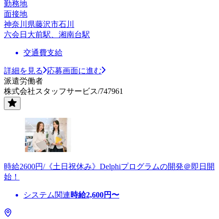
勤務地
面接地
神奈川県藤沢市石川
六会日大前駅、湘南台駅
交通費支給
詳細を見る
応募画面に進む
派遣労働者
株式会社スタッフサービス/747961
時給2600円/《土日祝休み》Delphiプログラムの開発＠即日開
始！
システム関連
時給
2,600
円〜