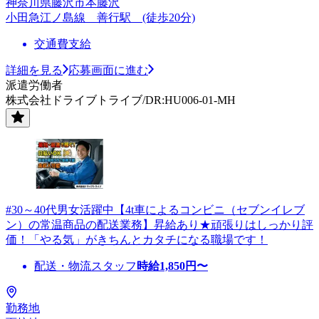
神奈川県藤沢市本藤沢
小田急江ノ島線 善行駅 (徒歩20分)
交通費支給
詳細を見る
応募画面に進む
派遣労働者
株式会社ドライブトライブ/DR:HU006-01-MH
#30～40代男女活躍中【4t車によるコンビニ（セブンイレブ
ン）の常温商品の配送業務】昇給あり★頑張りはしっかり評
価！「やる気」がきちんとカタチになる職場です！
配送・物流スタッフ
時給
1,850
円〜
勤務地