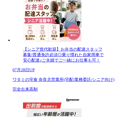
【シニア世代歓迎】お弁当の配達スタッフ
募集!普通免許必須◎乗り慣れた自家用車で
安心配達♪ご夫婦でご一緒にお仕事も可！
07月28日UP
ワタミの宅食 奈良北営業所(宅配/業務委託/シニア向け)
完全出来高制