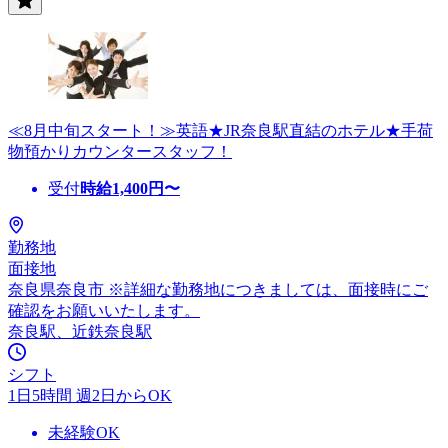
≪8月中旬スタート！≫英語★JR奈良駅直結のホテル★手荷
物預かりカウンタースタッフ！
受付
時給
1,400
円〜
勤務地
面接地
奈良県奈良市 ※詳細な勤務地につきましては、面接時にご
確認をお願いいたします。
奈良駅、近鉄奈良駅
シフト
1日5時間 週2日からOK
未経験OK