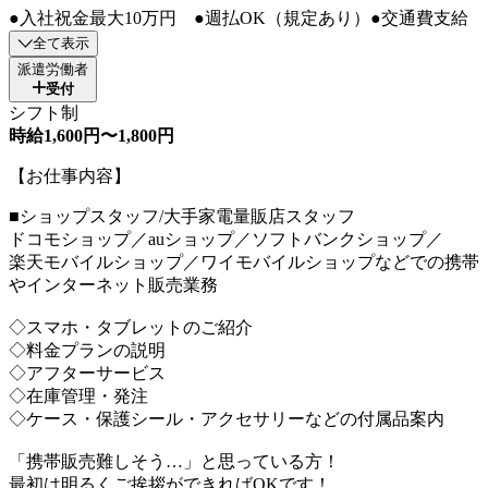
●入社祝金最大10万円 ●週払OK（規定あり）●交通費支給
全て表示
派遣労働者
受付
シフト制
時給1,600円〜1,800円
【お仕事内容】
■ショップスタッフ/大手家電量販店スタッフ
ドコモショップ／auショップ／ソフトバンクショップ／
楽天モバイルショップ／ワイモバイルショップなどでの携帯
やインターネット販売業務
◇スマホ・タブレットのご紹介
◇料金プランの説明
◇アフターサービス
◇在庫管理・発注
◇ケース・保護シール・アクセサリーなどの付属品案内
「携帯販売難しそう…」と思っている方！
最初は明るくご挨拶ができればOKです！