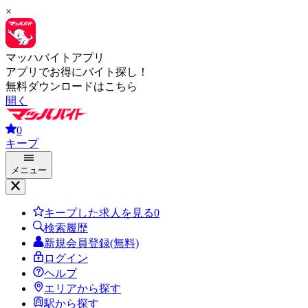
×
マッハバイトアプリ
アプリでお得にバイト探し！
無料ダウンロードはこちら
開く
0
キープ
メニュー
キープした求人を見る
0
検索履歴
新規会員登録(無料)
ログイン
ヘルプ
エリアから探す
駅から探す