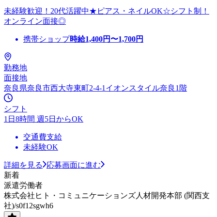
未経験歓迎！20代活躍中★ピアス・ネイルOK☆シフト制！
オンライン面接◎
携帯ショップ
時給
1,400
円〜
1,700
円
勤務地
面接地
奈良県奈良市西大寺東町2-4-1イオンスタイル奈良1階
シフト
1日8時間 週5日からOK
交通費支給
未経験OK
詳細を見る
応募画面に進む
新着
派遣労働者
株式会社ヒト・コミュニケーションズ人材開発本部 (関西支
社)/s0f12sgwh6