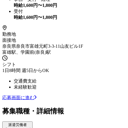
時給
1,600
円〜
1,800
円
受付
時給
1,600
円〜
1,800
円
勤務地
面接地
奈良県奈良市富雄元町3-3-11山友ビル1F
富雄駅、学園前(奈良)駅
シフト
1日8時間 週5日からOK
交通費支給
未経験歓迎
応募画面に進む
募集職種・詳細情報
派遣労働者