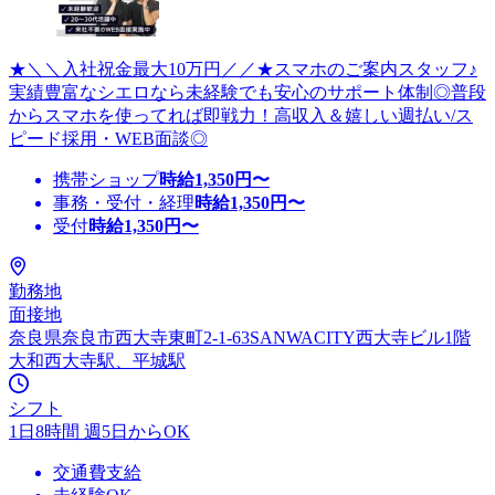
★＼＼入社祝金最大10万円／／★スマホのご案内スタッフ♪
実績豊富なシエロなら未経験でも安心のサポート体制◎普段
からスマホを使ってれば即戦力！高収入＆嬉しい週払い/ス
ピード採用・WEB面談◎
携帯ショップ
時給
1,350
円〜
事務・受付・経理
時給
1,350
円〜
受付
時給
1,350
円〜
勤務地
面接地
奈良県奈良市西大寺東町2-1-63SANWACITY西大寺ビル1階
大和西大寺駅、平城駅
シフト
1日8時間 週5日からOK
交通費支給