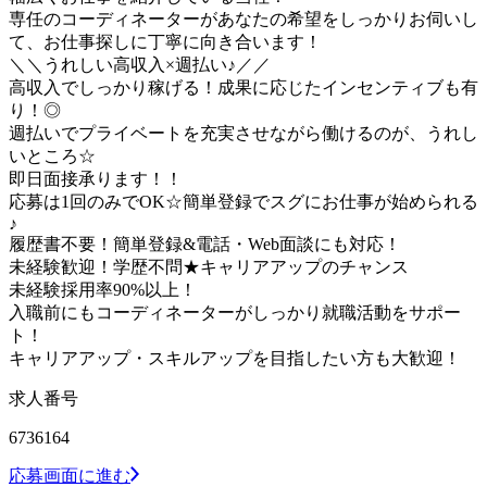
専任のコーディネーターがあなたの希望をしっかりお伺いし
て、お仕事探しに丁寧に向き合います！
＼＼うれしい高収入×週払い♪／／
高収入でしっかり稼げる！成果に応じたインセンティブも有
り！◎
週払いでプライベートを充実させながら働けるのが、うれし
いところ☆
即日面接承ります！！
応募は1回のみでOK☆簡単登録でスグにお仕事が始められる
♪
履歴書不要！簡単登録&電話・Web面談にも対応！
未経験歓迎！学歴不問★キャリアアップのチャンス
未経験採用率90%以上！
入職前にもコーディネーターがしっかり就職活動をサポー
ト！
キャリアアップ・スキルアップを目指したい方も大歓迎！
求人番号
6736164
応募画面に進む