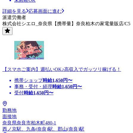
未経験OK
詳細を見る
応募画面に進む
派遣労働者
株式会社シエロ_奈良県【携帯量】奈良柏木の家電量販店/C5
【スマホご案内】週払いOK♪高収入でガッツリ稼げる！
携帯ショップ
時給
1,650
円〜
事務・受付・経理
時給
1,650
円〜
受付
時給
1,650
円〜
勤務地
面接地
奈良県奈良市柏木町480-1
西ノ京駅、九条(奈良)駅、郡山(奈良)駅