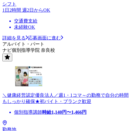
シフト
1日2時間 週2日からOK
交通費支給
未経験OK
詳細を見る
応募画面に進む
アルバイト・パート
ナビ個別指導学院 奈良校
＼健康経営認定優良法人／週1・1コマ～の勤務で自分の時間
もしっかり確保★初バイト・ブランク歓迎
個別指導講師
時給
1,140
円〜
1,466
円
勤務地