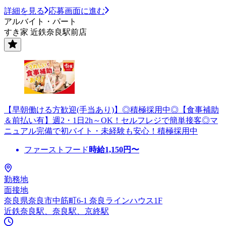
詳細を見る
応募画面に進む
アルバイト・パート
すき家 近鉄奈良駅前店
【早朝働ける方歓迎(手当あり)】◎積極採用中◎【食事補助
＆前払い有】週2・1日2h～OK！セルフレジで簡単接客◎マ
ニュアル完備で初バイト・未経験も安心！積極採用中
ファーストフード
時給
1,150
円〜
勤務地
面接地
奈良県奈良市中筋町6-1 奈良ラインハウス1F
近鉄奈良駅、奈良駅、京終駅