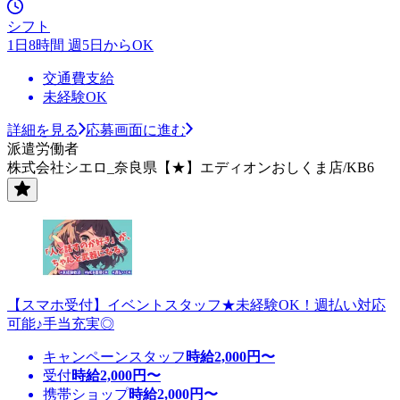
シフト
1日8時間 週5日からOK
交通費支給
未経験OK
詳細を見る
応募画面に進む
派遣労働者
株式会社シエロ_奈良県【★】エディオンおしくま店/KB6
【スマホ受付】イベントスタッフ★未経験OK！週払い対応
可能♪手当充実◎
キャンペーンスタッフ
時給
2,000
円〜
受付
時給
2,000
円〜
携帯ショップ
時給
2,000
円〜