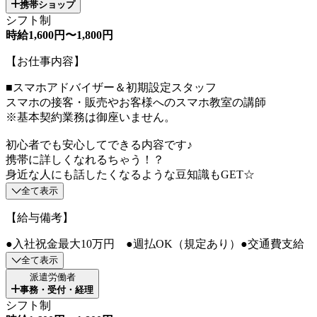
携帯ショップ
シフト制
時給1,600円〜1,800円
【お仕事内容】
■スマホアドバイザー＆初期設定スタッフ
スマホの接客・販売やお客様へのスマホ教室の講師
※基本契約業務は御座いません。
初心者でも安心してできる内容です♪
携帯に詳しくなれるちゃう！？
身近な人にも話したくなるような豆知識もGET☆
全て表示
【給与備考】
●入社祝金最大10万円 ●週払OK（規定あり）●交通費支給
全て表示
派遣労働者
事務・受付・経理
シフト制