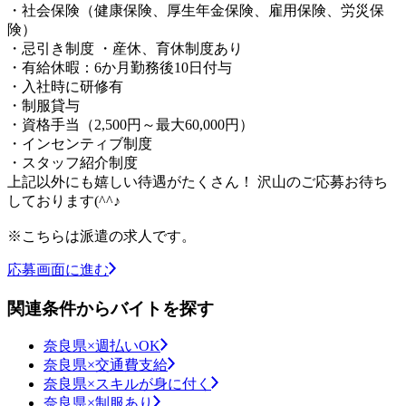
・社会保険（健康保険、厚生年金保険、雇用保険、労災保
険）
・忌引き制度 ・産休、育休制度あり
・有給休暇：6か月勤務後10日付与
・入社時に研修有
・制服貸与
・資格手当（2,500円～最大60,000円）
・インセンティブ制度
・スタッフ紹介制度
上記以外にも嬉しい待遇がたくさん！ 沢山のご応募お待ち
しております(^^♪
※こちらは派遣の求人です。
応募画面に進む
関連条件からバイトを探す
奈良県×週払いOK
奈良県×交通費支給
奈良県×スキルが身に付く
奈良県×制服あり