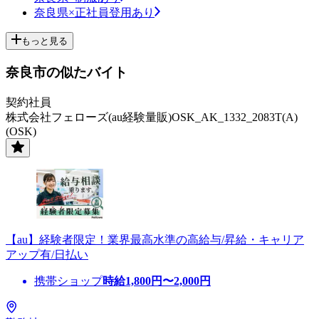
奈良県×正社員登用あり
もっと見る
奈良市の似たバイト
契約社員
株式会社フェローズ(au経験量販)OSK_AK_1332_2083T(A)
(OSK)
【au】経験者限定！業界最高水準の高給与/昇給・キャリア
アップ有/日払い
携帯ショップ
時給
1,800
円〜
2,000
円