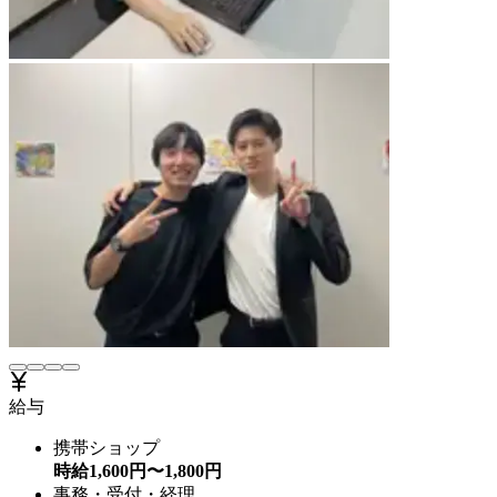
給与
携帯ショップ
時給
1,600
円〜
1,800
円
事務・受付・経理