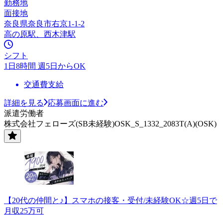
勤務地
面接地
奈良県奈良市右京1-1-2
高の原駅、西木津駅
シフト
1日8時間 週5日からOK
交通費支給
詳細を見る
応募画面に進む
派遣労働者
株式会社フェローズ(SB未経験)OSK_S_1332_2083T(A)(OSK)
【20代の仲間と♪】スマホの接客・受付/未経験OK☆週5日で
月収25万可