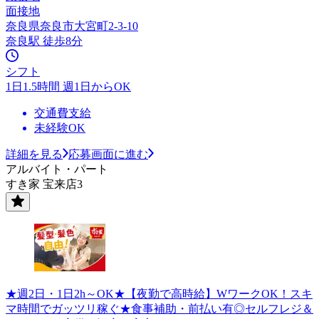
面接地
奈良県奈良市大宮町2-3-10
奈良駅 徒歩8分
シフト
1日1.5時間 週1日からOK
交通費支給
未経験OK
詳細を見る
応募画面に進む
アルバイト・パート
すき家 宝来店3
★週2日・1日2h～OK★【夜勤で高時給】WワークOK！スキ
マ時間でガッツリ稼ぐ★食事補助・前払い有◎セルフレジ＆