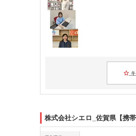
キ
株式会社シエロ_佐賀県【携帯