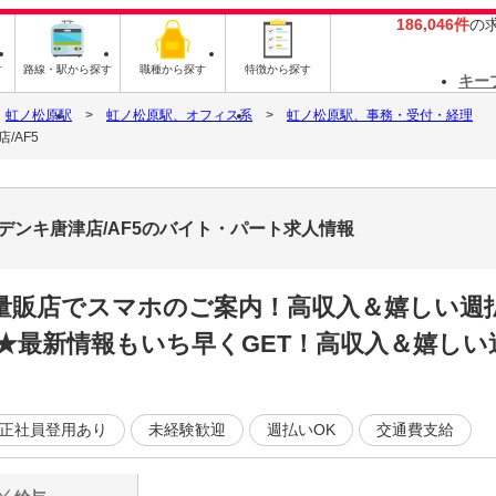
186,046件
の
す
路線・駅から探す
職種から探す
特徴から探す
キー
虹ノ松原駅
虹ノ松原駅、オフィス系
虹ノ松原駅、事務・受付・経理
/AF5
デンキ唐津店/AF5のバイト・パート求人情報
量販店でスマホのご案内！高収入＆嬉しい週払
最新情報もいち早くGET！高収入＆嬉しい週
正社員登用あり
未経験歓迎
週払いOK
交通費支給