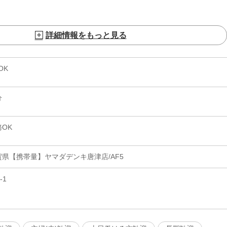
詳細情報をもっと見る
OK
分
OK
県【携帯量】ヤマダデンキ唐津店/AF5
-1