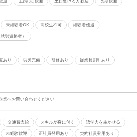
歓迎
主婦(夫)歓迎
土日働ける方歓迎
長期歓迎
未経験者OK
高校生不可
経験者優遇
（就労資格者）
度あり
労災完備
研修あり
従業員割引あり
企業へお問い合わせください
交通費支給
スキルが身に付く
語学力を生かせる
未経験歓迎
正社員登用あり
契約社員登用あり