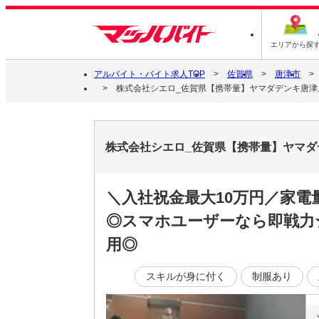
エリアから探
アルバイト・バイト求人TOP
佐賀県
唐津市
株式会社シエロ_佐賀県【携帯量】ヤマダデンキ唐津店
株式会社シエロ_佐賀県【携帯量】ヤマダ
＼入社祝金最大10万円／家電
◎スマホユーザーなら即戦力★
用◎
スキルが身に付く
制服あり