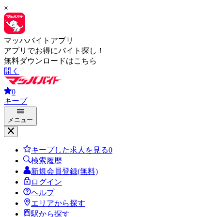
×
マッハバイトアプリ
アプリでお得にバイト探し！
無料ダウンロードはこちら
開く
0
キープ
メニュー
キープした求人を見る
0
検索履歴
新規会員登録(無料)
ログイン
ヘルプ
エリアから探す
駅から探す