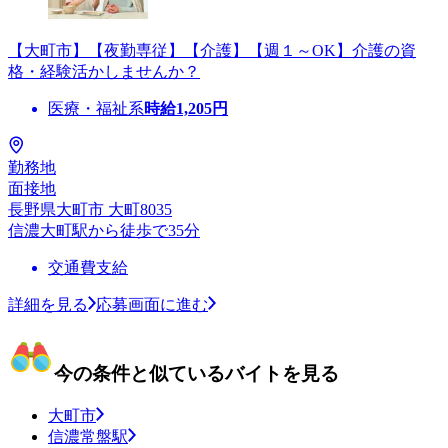
【大町市】【夜勤専従】【介護】【週１～OK】介護の資
格・経験活かしませんか？
医療・福祉系
時給
1,205
円
勤務地
面接地
長野県大町市 大町8035
信濃大町駅から徒歩で35分
交通費支給
詳細を見る
応募画面に進む
今の条件と似ているバイトを見る
大町市
信濃常盤駅