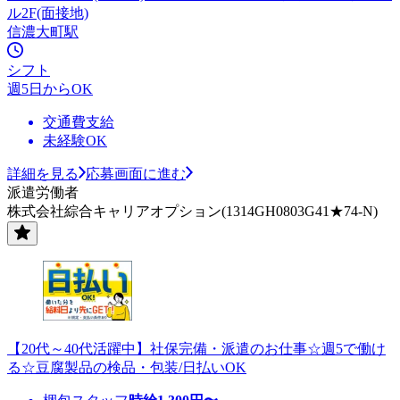
ル2F(面接地)
信濃大町駅
シフト
週5日からOK
交通費支給
未経験OK
詳細を見る
応募画面に進む
派遣労働者
株式会社綜合キャリアオプション(1314GH0803G41★74-N)
【20代～40代活躍中】社保完備・派遣のお仕事☆週5で働け
る☆豆腐製品の検品・包装/日払いOK