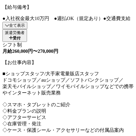
【給与備考】
●入社祝金最大10万円 ●週払OK（規定あり）●交通費支給
全て表示
派遣労働者
受付
シフト制
月給260,000円〜270,000円
【お仕事内容】
■ショップスタッフ/大手家電量販店スタッフ
ドコモショップ／auショップ／ソフトバンクショップ／
楽天モバイルショップ／ワイモバイルショップなどでの携帯
やインターネット販売業務
◇スマホ・タブレットのご紹介
◇料金プランの説明
◇アフターサービス
◇在庫管理・発注
◇ケース・保護シール・アクセサリーなどの付属品案内