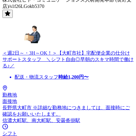
店)/s1f26LGokb5370
＜週2日～・3H～OK！＞【大町市社】宅配便企業の仕分け
サポートスタッフ ＼シフト自由◎早朝のスキマ時間で働け
る♪／
配送・物流スタッフ
時給
1,200
円〜
勤務地
面接地
長野県大町市 ※詳細な勤務地につきましては、面接時にご
確認をお願いいたします。
信濃大町駅、南大町駅、安曇沓掛駅
シフト