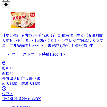
【早朝働ける方歓迎(手当あり)】◎積極採用中◎【食事補助
＆前払い有】週2・1日2h～OK！セルフレジで簡単接客◎マ
ニュアル完備で初バイト・未経験も安心！積極採用中
ファーストフード
時給
1,200
円〜
勤務地
面接地
長野県大町市大町6759
南大町駅、信濃大町駅
シフト
1日2時間 週2日からOK