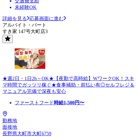
交通費支給
未経験OK
詳細を見る
応募画面に進む
アルバイト・パート
すき家 147号大町店3
★週2日・1日2h～OK★【夜勤で高時給】WワークOK！スキ
マ時間でガッツリ稼ぐ★食事補助・前払い有◎セルフレジ＆
マニュアル完備で深夜も安心
ファーストフード
時給
1,500
円〜
勤務地
面接地
長野県大町市大町6759