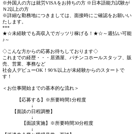
※外国人の方は就労VISAをお持ちの方 ※日本語能力試験が
Ｎ2以上の方
※詳細な勤務地につきましては、面接時にご確認をお願いい
たします。
***
★☆未経験でも高収入でガッツリ稼げる！★☆～週払い可能
♪～
◇こんな方からの応募お待ちしております◇
これまでの経歴・・・居酒屋、パチンコホールスタッフ、販
売、営業、事務など
社会人デビューOK！90％以上が未経験からのスタートで
す！
＜お仕事開始までの基本的な流れ＞
【応募する】※所要時間1分程度
↓
【面談の日程調整】
↓
【面談実施】※所要時間30分程度
↓