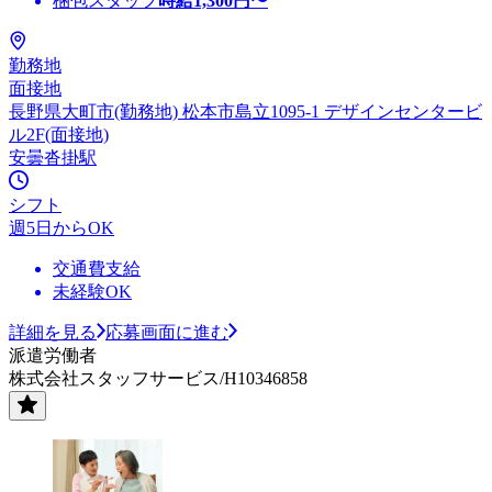
梱包スタッフ
時給
1,300
円〜
勤務地
面接地
長野県大町市(勤務地) 松本市島立1095-1 デザインセンタービ
ル2F(面接地)
安曇沓掛駅
シフト
週5日からOK
交通費支給
未経験OK
詳細を見る
応募画面に進む
派遣労働者
株式会社スタッフサービス/H10346858