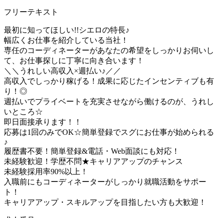
フリーテキスト
最初に知ってほしい!!シエロの特長♪
幅広くお仕事を紹介している当社！
専任のコーディネーターがあなたの希望をしっかりお伺いし
て、お仕事探しに丁寧に向き合います！
＼＼うれしい高収入×週払い♪／／
高収入でしっかり稼げる！成果に応じたインセンティブも有
り！◎
週払いでプライベートを充実させながら働けるのが、うれし
いところ☆
即日面接承ります！！
応募は1回のみでOK☆簡単登録でスグにお仕事が始められる
♪
履歴書不要！簡単登録&電話・Web面談にも対応！
未経験歓迎！学歴不問★キャリアアップのチャンス
未経験採用率90%以上！
入職前にもコーディネーターがしっかり就職活動をサポー
ト！
キャリアアップ・スキルアップを目指したい方も大歓迎！