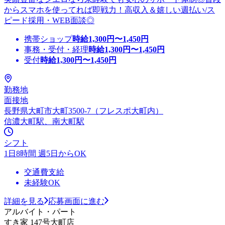
からスマホを使ってれば即戦力！高収入＆嬉しい週払い/ス
ピード採用・WEB面談◎
携帯ショップ
時給
1,300
円〜
1,450
円
事務・受付・経理
時給
1,300
円〜
1,450
円
受付
時給
1,300
円〜
1,450
円
勤務地
面接地
長野県大町市大町3500-7（フレスポ大町内）
信濃大町駅、南大町駅
シフト
1日8時間 週5日からOK
交通費支給
未経験OK
詳細を見る
応募画面に進む
アルバイト・パート
すき家 147号大町店