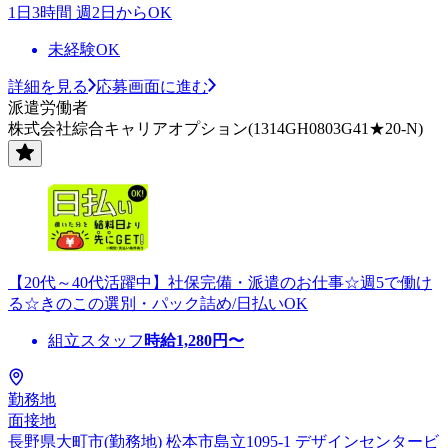
1日3時間 週2日からOK
未経験OK
詳細を見る
応募画面に進む
派遣労働者
株式会社綜合キャリアオプション(1314GH0803G41★20-N)
【20代～40代活躍中】社保完備・派遣のお仕事☆週5で働け
る☆きのこの選別・パック詰め/日払いOK
組立スタッフ
時給
1,280
円〜
勤務地
面接地
長野県大町市(勤務地) 松本市島立1095-1 デザインセンタービ