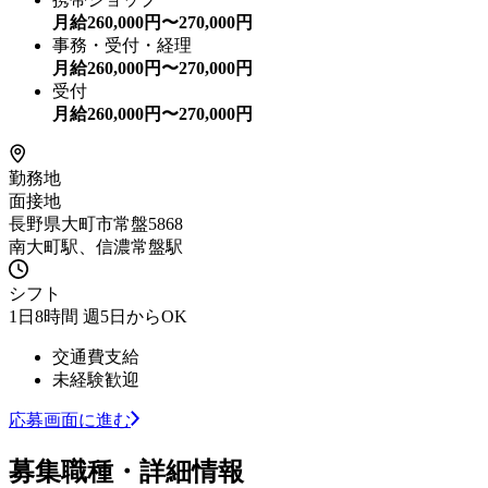
月給
260,000
円〜
270,000
円
事務・受付・経理
月給
260,000
円〜
270,000
円
受付
月給
260,000
円〜
270,000
円
勤務地
面接地
長野県大町市常盤5868
南大町駅、信濃常盤駅
シフト
1日8時間 週5日からOK
交通費支給
未経験歓迎
応募画面に進む
募集職種・詳細情報