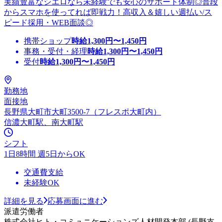
実績豊富なシエロなら未経験でも安心のサポート体制◎普段
からスマホを使ってれば即戦力！高収入＆嬉しい週払い/ス
ピード採用・WEB面談◎
携帯ショップ
時給
1,300
円〜
1,450
円
事務・受付・経理
時給
1,300
円〜
1,450
円
受付
時給
1,300
円〜
1,450
円
勤務地
面接地
長野県大町市大町3500-7（フレスポ大町内）
信濃大町駅、南大町駅
シフト
1日8時間 週5日からOK
交通費支給
未経験OK
詳細を見る
応募画面に進む
派遣労働者
株式会社ヒト・コミュニケーションズ人材開発本部 (長野支