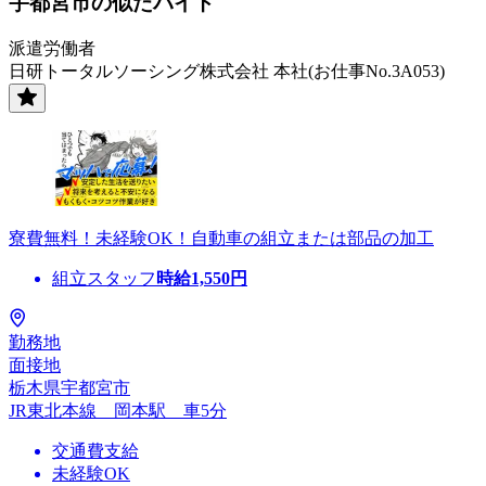
宇都宮市の似たバイト
派遣労働者
日研トータルソーシング株式会社 本社(お仕事No.3A053)
寮費無料！未経験OK！自動車の組立または部品の加工
組立スタッフ
時給
1,550
円
勤務地
面接地
栃木県宇都宮市
JR東北本線 岡本駅 車5分
交通費支給
未経験OK