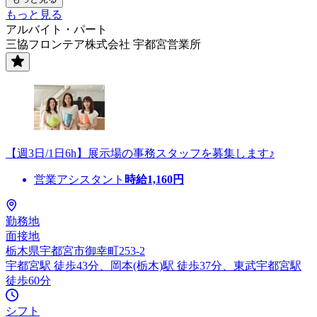
もっと見る
アルバイト・パート
三協フロンテア株式会社 宇都宮営業所
【週3日/1日6h】展示場の事務スタッフを募集します♪
営業アシスタント
時給
1,160
円
勤務地
面接地
栃木県宇都宮市御幸町253-2
宇都宮駅 徒歩43分、岡本(栃木)駅 徒歩37分、東武宇都宮駅
徒歩60分
シフト