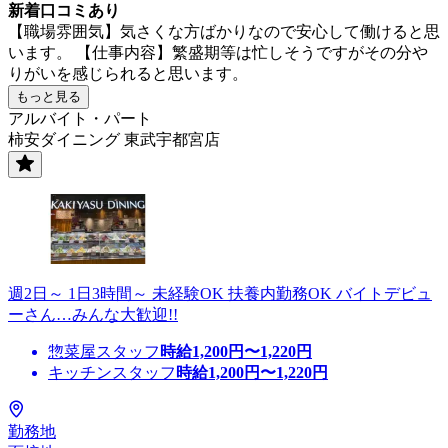
新着口コミあり
【職場雰囲気】気さくな方ばかりなので安心して働けると思
います。 【仕事内容】繁盛期等は忙しそうですがその分や
りがいを感じられると思います。
もっと見る
アルバイト・パート
柿安ダイニング 東武宇都宮店
週2日～ 1日3時間～ 未経験OK 扶養内勤務OK バイトデビュ
ーさん…みんな大歓迎!!
惣菜屋スタッフ
時給
1,200
円〜
1,220
円
キッチンスタッフ
時給
1,200
円〜
1,220
円
勤務地