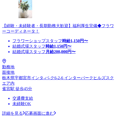
【経験・未経験者・長期勤務大歓迎】福利厚生完備◆フラワ
ーコーディネータ！
フラワーショップスタッフ
時給
1,150
円〜
結婚式場スタッフ
時給
1,150
円〜
結婚式場スタッフ
月給
200,000
円〜
勤務地
面接地
栃木県宇都宮市インタ-パ-ク6-2-6 インターパークヒルズスク
エア内
雀宮駅 徒歩45分
交通費支給
未経験OK
詳細を見る
応募画面に進む