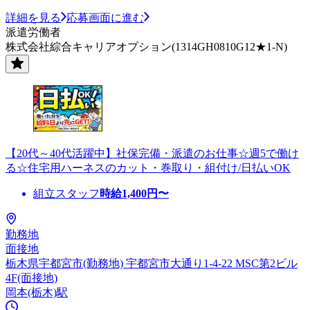
詳細を見る
応募画面に進む
派遣労働者
株式会社綜合キャリアオプション(1314GH0810G12★1-N)
【20代～40代活躍中】社保完備・派遣のお仕事☆週5で働け
る☆住宅用ハーネスのカット・巻取り・組付け/日払いOK
組立スタッフ
時給
1,400
円〜
勤務地
面接地
栃木県宇都宮市(勤務地) 宇都宮市大通り1-4-22 MSC第2ビル
4F(面接地)
岡本(栃木)駅