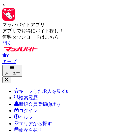
×
マッハバイトアプリ
アプリでお得にバイト探し！
無料ダウンロードはこちら
開く
0
キープ
メニュー
キープした求人を見る
0
検索履歴
新規会員登録(無料)
ログイン
ヘルプ
エリアから探す
駅から探す