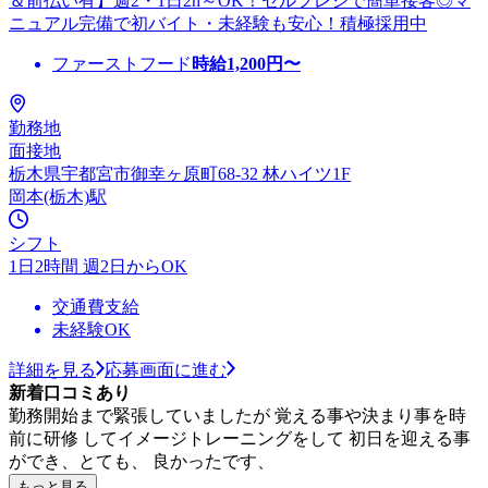
＆前払い有】週2・1日2h～OK！セルフレジで簡単接客◎マ
ニュアル完備で初バイト・未経験も安心！積極採用中
ファーストフード
時給
1,200
円〜
勤務地
面接地
栃木県宇都宮市御幸ヶ原町68-32 林ハイツ1F
岡本(栃木)駅
シフト
1日2時間 週2日からOK
交通費支給
未経験OK
詳細を見る
応募画面に進む
新着口コミあり
勤務開始まで緊張していましたが 覚える事や決まり事を時
前に研修 してイメージトレーニングをして 初日を迎える事
ができ、とても、 良かったです、
もっと見る