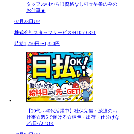
タッフ♪週4から◎資格なし可☆早番のみの
お仕事★
07月28日UP
株式会社スタッフサービス/H10516371
時給1,250円〜1,320円
【20代～40代活躍中】社保完備・派遣のお
仕事☆週5で働ける☆梱包・出荷・仕分けな
ど/日払いOK