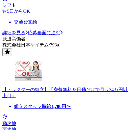
シフト
週5日からOK
交通費支給
詳細を見る
応募画面に進む
派遣労働者
株式会社日本ケイテム/793a
【トラクターの組立】『寮費無料＆日勤だけで月収34万円以
上可』
組立スタッフ
時給
1,700
円〜
勤務地
面接地