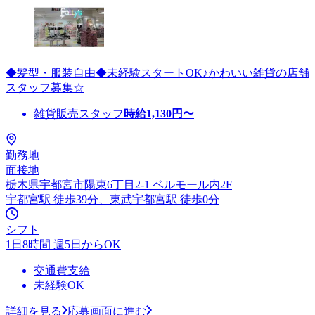
◆髪型・服装自由◆未経験スタートOK♪かわいい雑貨の店舗
スタッフ募集☆
雑貨販売スタッフ
時給
1,130
円〜
勤務地
面接地
栃木県宇都宮市陽東6丁目2-1 ベルモール内2F
宇都宮駅 徒歩39分、東武宇都宮駅 徒歩0分
シフト
1日8時間 週5日からOK
交通費支給
未経験OK
詳細を見る
応募画面に進む