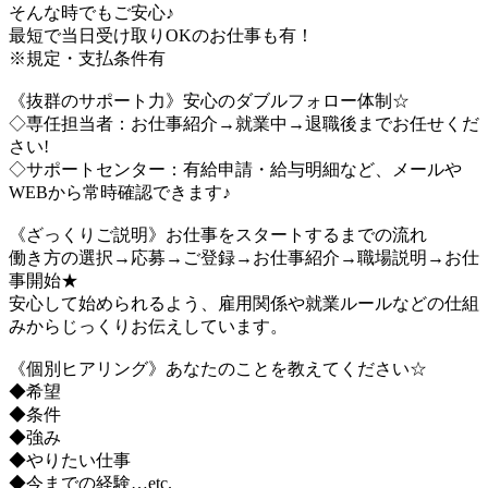
そんな時でもご安心♪
最短で当日受け取りOKのお仕事も有！
※規定・支払条件有
《抜群のサポート力》安心のダブルフォロー体制☆
◇専任担当者：お仕事紹介→就業中→退職後までお任せくだ
さい!
◇サポートセンター：有給申請・給与明細など、メールや
WEBから常時確認できます♪
《ざっくりご説明》お仕事をスタートするまでの流れ
働き方の選択→応募→ご登録→お仕事紹介→職場説明→お仕
事開始★
安心して始められるよう、雇用関係や就業ルールなどの仕組
みからじっくりお伝えしています。
《個別ヒアリング》あなたのことを教えてください☆
◆希望
◆条件
◆強み
◆やりたい仕事
◆今までの経験…etc.