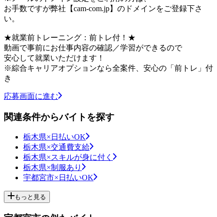
お手数ですが弊社【cam-com.jp】のドメインをご登録下さ
い。
★就業前トレーニング：前トレ付！★
動画で事前にお仕事内容の確認／学習ができるので
安心して就業いただけます！
※綜合キャリアオプションなら全案件、安心の「前トレ」付
き
応募画面に進む
関連条件からバイトを探す
栃木県×日払いOK
栃木県×交通費支給
栃木県×スキルが身に付く
栃木県×制服あり
宇都宮市×日払いOK
もっと見る